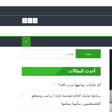
البحث
عن:
أحدث المقالات
أيّ تحدّيات يواجهها حزب الله؟
برنامج شامل لإعادة هندسة غزّة | ترامب ونتنياهو
للفلسطينيين: سلّموا تسلَموا