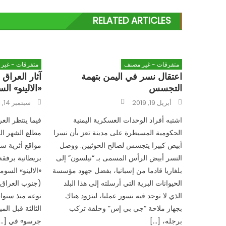
RELATED ARTICLES
متفرقات - غير مصنف
متفرقات - غير
اعتقال نسر في اليمن بتهمة
آثار العراق
التجسس
«الالينو» ا
Author
Posted
Posted
أبريل 19, 2019
سبتمبر 14, 2021
on
on
اشتبه أفراد الوحدات العسكرية اليمنية
فيما ينتظر ال
الحكومية المسيطرة على مدينة تعز بأن نسرا
مطلع الشهر ال
أبيض كبيرا يتجسس لصالح الحوثيين. ووصل
مواقع أثرية سو
النسر أبيض الرأس المسمى بـ “نيلسون” إلى
بريطانية برفق
بلغاريا قادما من إسبانيا، بفضل جهود مؤسسة
«الالينو» الس
الحيوانات البرية التي أرسلته إلى هذا البلد
(جنوب العراق)
الذي لا توجد فيه نسور عمليا، ليتزود هناك
نوعه منذ سنوات
بجهاز ملاحة “جي بي إس” وحلقة تركب
الثالثة قبل المي
برجله، […]
جرسو» في […