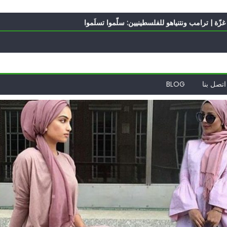
ه؟
ّة | ترامب ونتنياهو للفلسطينيين: سلّموا تسلَموا
ً | إيران تحت العقوبات: جاهزون للمواجهة
ة
الدول العربية لوقف التطبيع
ه؟
اتصل بنا
BLOG