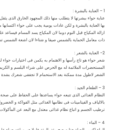
حيوي
1 – العناية بالبشرة :
من
عناية حواء ببشرتها لا يتطلب منها ذلك المجهود الخارق الذى ي
المرأة
مغلقة
بها العناية بالبشرة و لكن عادات يومية يجب على حواء اكتسابه
ازالة المكياج قبل النوم دوما لان المكياج يسد المسام فيساعد
ذات معامل الحماية بالشمس صيفا و شتاءا لان اشعة الشمس تسبب
2- العناية بالشعر :
شعر حواء هو تاج رأسها و الاهتمام به يكمن فى اختيارات حواء 
المستحضرات الملائمة له مع الحرص على شراء البلسم و الكري
الشعر لاطول مدة ممكنة بعد الاستحمام لا تجففى شعرك بشدة بل
3 – الطعام الجيد :
النظام الغذائى الذى تتبعه حواء يساعدها على الحفاظ على صحة ج
بالالياف و الفيتامينات فى نظامها الغذائى مثل الفواكة و الخض
ترطيب الجسم و اتباع نظام غذائى معتدل مع البعد عن المأكولات 
4 – الماء :
الماء اكسير الحياة هذا صحيح مئة بالمئة فاولا هو يساعد حوا