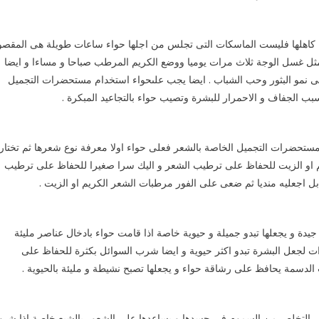
ثقل كاهلها فليست الماسكات التى تجلس من اجلها حواء ساعات طويلة هى المقصو
ا مثل غسل الوجة ثلاث مرات يوميا ووضع الكريم المرطب صباحا و مساءا و ايضا
 على نمو البثور وحب الشباب . ايضا يجب علىحواء استخدام مستحضرات التجميل
 الجفاف و الاحمرار للبشرة وتصيب حواء بالتجاعيد المبكرة .
لمستحضرات التجميل الخاصة بالشعر فعلى حواء اولا معرفة نوع شعرها ثم تختار
م او الزيت للحفاظ على ترطيب الشعر و اليك سرا صغيرا للحفاظ على ترطيب
 اجعليه منديا ثم ضعى على الفور مرطبات الشعر الكريم او الزيت .
يدة و يجعلها تبدو جميلة و حيوية خاصة اذا قامت حواء بادخال عناصر مليئة
روات لجعل البشرة تبدو اكثر حيوية و ايضا شرب السوائل بكثرة للحفاظ على
الدسمة يحافظ على رشاقة حواء و يجعلها تصبح نشيطة و مليئة بالحيوية .
ء على التخلص من السموم فى جسدها و يساعدها على الشعور بالشبع خاصة اذا شر