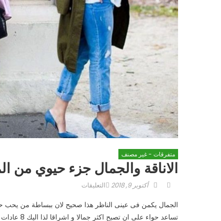
متفرقات - غير مصنف
الاناقة والجمال جزء حيوي من ال
Author
Posted
على
أكتوبر 9, 2018
التعليقات
on
الاناقة
الجمال يكمن فى عينى الناظر هذا صحيح لان ببساطة من يحب حوا
والجمال
تساعد حواء على ان تصبح اكثر جمالا و اشراقا لذا اليك 8 عادات يجب الا تكتسبيها لتحافظى على جمالك .
جزء