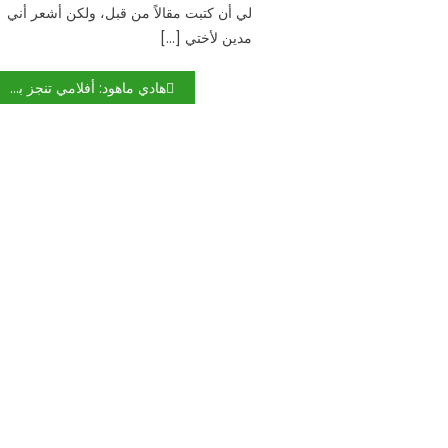
لي أن كتبت مقالاً من قبل، ولكن أشعر أني
مدين لأختي […]
هادي ماهود: أفلامي تنجز بفقر إنتاجي