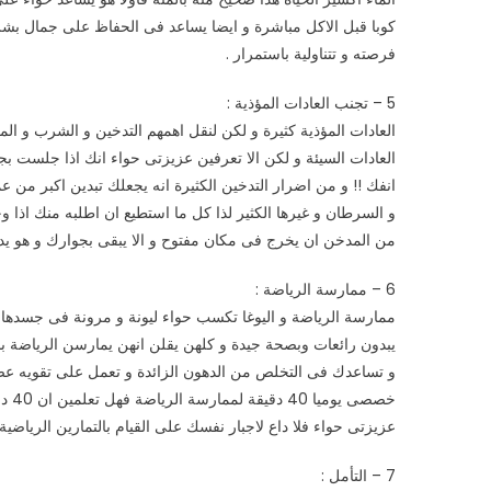
كوبا قبل الاكل مباشرة و ايضا يساعد فى الحفاظ على جمال بشرة
فرصته و تتناولية باستمرار .
5 – تجنب العادات المؤذية :
العادات المؤذية كثيرة و لكن لنقل اهمهم التدخين و الشرب و ال
العادات السيئة و لكن الا تعرفين عزيزتى حواء انك اذا جلست
انفك !! و من اضرار التدخين الكثيرة انه يجعلك تبدين اكبر من 
و السرطان و غيرها الكثير لذا كل ما استطيع ان اطلبه منك اذا و
من المدخن ان يخرج فى مكان مفتوح و الا يبقى بجوارك و هو يدخ
6 – ممارسة الرياضة :
ممارسة الرياضة و اليوغا تكسب حواء ليونة و مرونة فى جسدها و 
يبدون رائعات وبصحة جيدة و كلهن يقلن انهن يمارسن الرياضة ب
و تساعدك فى التخلص من الدهون الزائدة و تعمل على تقويه عضل
خصصى
عزيزتى حواء فلا داع لاجبار نفسك على القيام بالتمارين الرياضية
7 – التأمل :