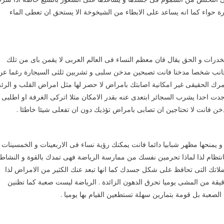
 حواء كما انه يساعد على الابطاء من الشيخوخة الا يستحق ان تعطى الماء
مخدرات و الحق يقال فان معظم النساء فى العالم العربى لا يقمن باى من تلك
 بجانب شخصا مدخنا فانت تصبحين مدخن سلبى و تشربين ثلثى السيجارة رغما عن
عمرك الحقيقى غير امكانية اصابتك بامراض لا حصر لها مثل امراض القلب و الرئة
جدت احدا يشرب السجائر ابتعدى عنه بقدر الامكان مثلا اتركى الغرفة او اطلبى
ن فانت لا تحتاجين ان تصابى بامراض تؤذيك دون ان تفعلى شيئا خاطئا .
يمنحها مظهر شبابيا دائما فانت يمكنك رؤية نساء فى الاربعينات و الخمسينات
انتظام لذا لماذا تحرمين نفسك من ممارسة الرياضة فهى تمدك بالقوة و النشاط
اتك التى تحافظ على شكل جسدك كما انها تبعد عنك الكثير من الامراض لذا
 يوميا 40 دقيقة لممارسة الرياضة فهل تعلمين ان 40 دقيقة من المشى يوميا تحرق الدهون الزائدة . الرياضة ليست صعبة كما تظنين
 الصعبة بل قومة بتمارين سهلة تستطعين القيام بها يوميا .