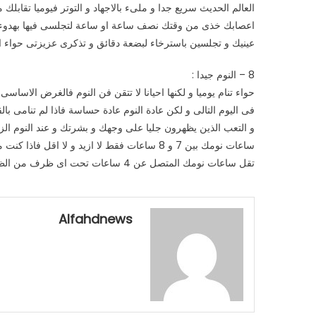
العالم الحديث سريع جدا و ملىء بالاجهاد و التوتر فيوميا تقابل
اعصابك خذى من وقتك نصف ساعة او ساعة لتجلسى فيها بهدوء ف
عينيك و تجلسين باسترخاء لبضعة دقائق و تذكرى عزيزتى حواء ان
8 – النوم جيدا :
حواء تنام يوميا و لكنها احيانا لا تتقن فن النوم فالغرض الاس
فى اليوم التالى و لكن عادة النوم عادة حساسة فاذا لم تنامى 
و التعب الذين يظهرون جليا على وجهك و بشرتك و عند النوم الز
ساعات نومك بين 7 و 8 ساعات فقط لا ازيد و لا
تقل ساعات نومك المتصل عن 4 ساعات تحت اى ظرف من الظروف .
Alfahdnews