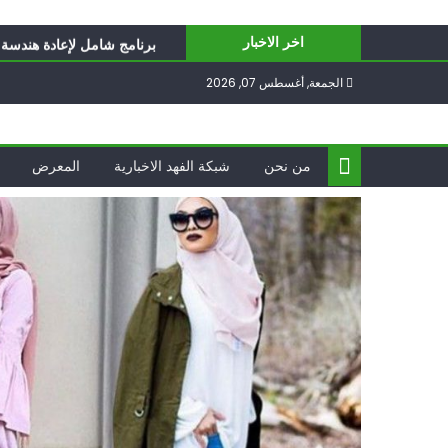
Ski
أيّ تحدّيات يواجهها حزب الل
t
برنامج شامل لإعادة هندسة غز
اخر الاخبار
conten
الغرب يدفن اتفاقاً وُلد ميتا
الجمعة, أغسطس 07, 2026
فؤاد شكر… «راوي» المقاوم
ناشطة أمريكية يهودية تدعو 
أيّ تحدّيات يواجهها حزب الل
من نحن
شبكة الفهد الاخبارية
المعرض