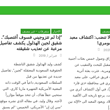
 مصنف
الاخبار
متفرقات - غير مصنف
 لا تنضب: اكتشاف معبد
“إذا لم تتزوجيني فسوف أغتصبك”..
لسومري!
شقيق لجين الهذلول يكشف تفاصيل
مرعبة عن تعذيب شقيقته
Author
Author
Posted
فبراير 1, 2019
on
عراق وصول خمس بعثات أجنبية
كشف وليد الهذلول شقيق الناشطة
مقبل للبحث والتنقيب عن
الحقوقية السعودية المعتقلة “لجين”, تفاصيل
مرية، عثرت بعثة أثرية
جديدة عن تعذيبها من قبل
ة فريق عراقي، على معبد
السلطات السعودية, داعياً في الوقت ذاته
ومري في محافظة «ذي قار»
المغنية الأمريكية الشهيرة ماريا كاري، التي
، في أول اكتشاف أثري من
ستحيي حفلاً هناك، أن تتخذ موقفاً مؤازراً
، يرجع تاريخه الى الألفية
لأخته. وقال وليد، في مقاله الذي نشره موقع
لاد. ويعود المعبد الى «الإله نين
“سي إن إن” الأمريكي، الخميس: “لم يسبق
]