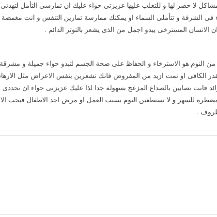
ك مشاكل لا حصر لها و للتغلب عليها عزيزتى حواء عليك ان تمارسى التأمل لتهدئى
ى الشرفة و تتأملى السماء او يمكنك ممارسة تمارين التنفس و انت مغمضة
 الانسان المسترخى يبدو اجمل من الذى يشعر بالتوتر الدائم .
اسى من النوم هو الاسترخاء و الحفاظ على صحة الجسم لتبدو حواء جميلة و مشرقة
بالقدر الكافى او نمت ازيد من المفروض فانك تشعرين بنفس الاعراض مثل الارها
ائد فانت تصابين بالصداع المزعج بسهولة جدا لذا عليك عزيزتى حواء ان تحددى
 اقل فاذا كنت مضطرة للسهر و لا تستطعين النوم بسبب العمل او مرض احد الاطفال فيجب الا