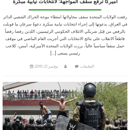
أميركا ترفع سقف المواجهة: لانتخابات نيابية مبكرة
رفعت الولايات المتحدة سقف محاولاتها امتطاء موجة الحراك الشعبي الدائر
في العراق، بدعوتها إلى إجراء انتخابات نيابية مبكرة. دعوةٌ سرعان ما قوبلت
بالرفض من قِبَل شريكَي الائتلاف الحكومي الرئيسيين، اللذين رفضا رفضاً
قاطعاً الانقلاب على نتائج الانتخابات التي أجريت العام الماضي في موقف
حمل سقفاً سياسياً عالياً، برزت الولايات المتحدة الأميركية، أمس، كلاعب
رئيسي يسعى […]
على
Author
Posted
التعليقات
نوفمبر 12, 2019
أميركا
on
ترفع
سقف
المواجهة:
لانتخابات
نيابية
مبكرة
مغلقة