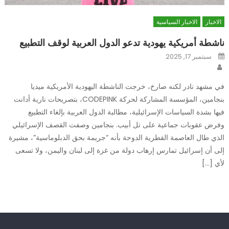
الاخبار
الاخبار السياسية
ناشطة أمريكية يهودية تدعو الدول العربية لوقف التطبيع
Posted
سبتمبر 17, 2025
on
Author
في مشهد نادر لكنه صارخ، خرجت الناشطة اليهودية الأمريكية ميديا
بنجامين، المؤسسة المشاركة لحركة CODEPINK، بتصريحات نارية أدانت
فيها بشدة السياسات الإسرائيلية، مطالبة الدول العربية بإلغاء التطبيع
وفرض عقوبات جماعية على تل أبيب. بنجامين وصفت القصف الإسرائيلي
الذي طال العاصمة القطرية الدوحة بأنه “جريمة بحق الدبلوماسية”، مشيرة
إلى أن إسرائيل تمارس إرهاب دولة من غزة إلى لبنان واليمن، ولا تسعى
لأي […]