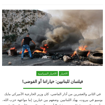
المسوَّدة
on
الحكومية
لقانون
الانتخاب:
خلاف
برلماني
حول
التعديلات
مغلقة
الاخبار
الاخبار السياسية
فيلتمان للبنانيين: خياراتنا أو الفوضى!
في الثاني والعشرين من آذار الماضي، كان وزير الخارجية الأميركي مايك
بومبيو في بيروت، يهدّد اللبنانيين. وضعهم بين خيارين: إما مواجهة حزب الله،