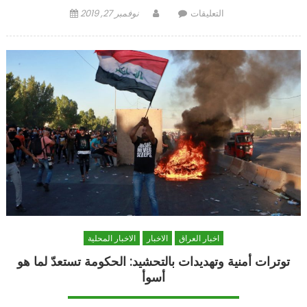
على
Author
Posted
التعليقات
نوفمبر 27, 2019
لا
on
تفاهم
دولياً
حول
لبنان
بل
مؤشّرات
مُقلِقة
ميدانياً
مغلقة
اخبار العراق
الاخبار
الاخبار المحلية
توترات أمنية وتهديدات بالتحشيد: الحكومة تستعدّ لما هو
أسوأ