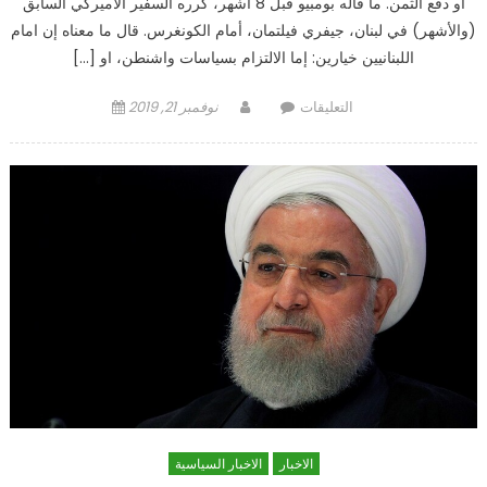
أو دفع الثمن. ما قاله بومبيو قبل 8 أشهر، كرره السفير الأميركي السابق
(والأشهر) في لبنان، جيفري فيلتمان، أمام الكونغرس. قال ما معناه إن امام
اللبنانيين خيارين: إما الالتزام بسياسات واشنطن، او […]
على
Author
Posted
التعليقات
نوفمبر 21, 2019
فيلتمان
on
للبنانيين:
خياراتنا
أو
الفوضى!
مغلقة
الاخبار
الاخبار السياسية