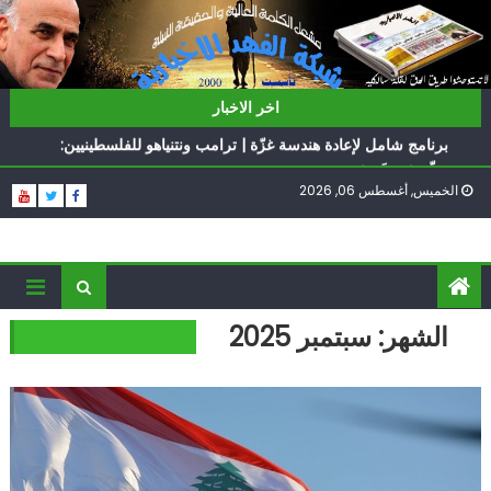
Ski
t
conten
ناشطة أمريكية يهودية تدعو الدول العربية لوقف التطبيع
اخر الاخبار
أيّ تحدّيات يواجهها حزب الله؟
برنامج شامل لإعادة هندسة غزّة | ترامب ونتنياهو للفلسطينيين:
سلّموا تسلَموا
الخميس, أغسطس 06, 2026
الغرب يدفن اتفاقاً وُلد ميتاً | إيران تحت العقوبات: جاهزون
للمواجهة
فؤاد شكر… «راوي» المقاومة
ناشطة أمريكية يهودية تدعو الدول العربية لوقف التطبيع
أيّ تحدّيات يواجهها حزب الله؟
الشهر:
سبتمبر 2025