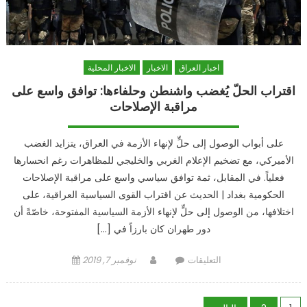
اخبار العراق
الاخبار
الاخبار المحلية
اقتراب الحلّ يُغضب واشنطن وحلفاءها: توافق واسع على
مراقبة الإصلاحات
على أبواب الوصول إلى حلٍّ لإنهاء الأزمة في العراق، يتزايد الغضب
الأميركي، مع تضخيم الإعلام الغربي والخليجي للمظاهرات رغم انحسارها
فعلياً. في المقابل، ثمة توافق سياسي واسع على مراقبة الإصلاحات
الحكومية بغداد | الحديث عن اقتراب القوى السياسية العراقية، على
اختلافها، من الوصول إلى حلٍّ لإنهاء الأزمة السياسية المفتوحة، خاصّةً أن
دور طهران كان بارزاً في […]
على
Author
Posted
التعليقات
نوفمبر 7, 2019
اقتراب
on
الحلّ
يُغضب