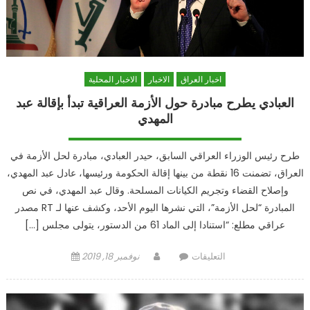
يغلق
الطرقات
في
البلاد
مغلقة
اخبار العراق
الاخبار
الاخبار المحلية
العبادي يطرح مبادرة حول الأزمة العراقية تبدأ بإقالة عبد
المهدي
طرح رئيس الوزراء العراقي السابق، حيدر العبادي، مبادرة لحل الأزمة في
العراق، تضمنت 16 نقطة من بينها إقالة الحكومة ورئيسها، عادل عبد المهدي،
وإصلاح القضاء وتجريم الكيانات المسلحة. وقال عبد المهدي، في نص
المبادرة “لحل الأزمة”، التي نشرها اليوم الأحد، وكشف عنها لـ RT مصدر
عراقي مطلع: “استنادا إلى الماد 61 من الدستور، يتولى مجلس […]
على
Author
Posted
التعليقات
نوفمبر 18, 2019
العبادي
on
يطرح
مبادرة