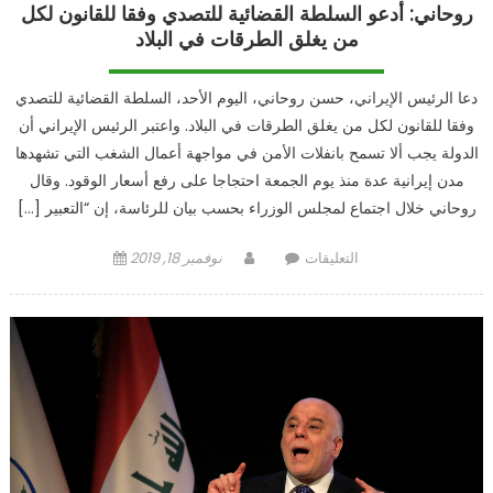
روحاني: أدعو السلطة القضائية للتصدي وفقا للقانون لكل
من يغلق الطرقات في البلاد
دعا الرئيس الإيراني، حسن روحاني، اليوم الأحد، السلطة القضائية للتصدي
وفقا للقانون لكل من يغلق الطرقات في البلاد. واعتبر الرئيس الإيراني أن
الدولة يجب ألا تسمح بانفلات الأمن في مواجهة أعمال الشغب التي تشهدها
مدن إيرانية عدة منذ يوم الجمعة احتجاجا على رفع أسعار الوقود. وقال
روحاني خلال اجتماع لمجلس الوزراء بحسب بيان للرئاسة، إن “التعبير […]
على
Author
Posted
التعليقات
نوفمبر 18, 2019
روحاني:
on
أدعو
السلطة
القضائية
للتصدي
وفقا
للقانون
لكل
من