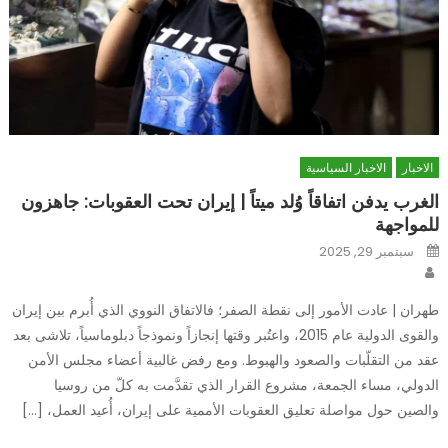
الاخبار
الاخبار السياسية
الغرب يدفن اتفاقاً وُلد ميتاً | إيران تحت العقوبات: جاهزون
للمواجهة
Posted
سبتمبر 29, 2025
on
Author
طهران | عادت الأمور إلى نقطة الصفر؛ فالاتفاق النووي الذي أُبرم بين إيران
والقوى الدولية عام 2015، واعتُبر وقتها إنجازاً ونموذجاً دبلوماسياً، تلاشى بعد
عقد من التقلّبات والصعود والهبوط. ومع رفض غالبية أعضاء مجلس الأمن
الدولي، مساء الجمعة، مشروع القرار الذي تقدَّمت به كلّ من روسيا
والصين حول مواصلة تعليق العقوبات الأممية على إيران، أُعيد العمل، […]