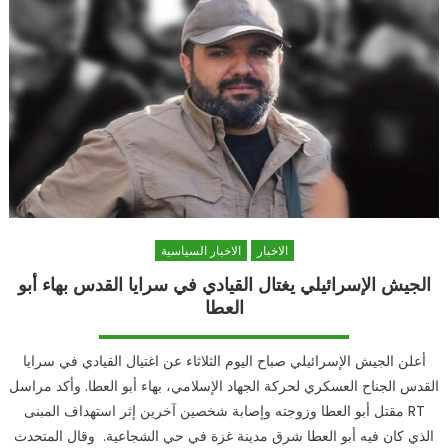
حول
الأزمة
العراقية
تبدأ
بإقالة
عبد
المهدي
مغلقة
الاخبار
الاخبار السياسية
الجيش الإسرائيلي يغتال القيادي في سرايا القدس بهاء أبو
العطا
أعلن الجيش الإسرائيلي صباح اليوم الثلاثاء عن اغتيال القيادي في سرايا
القدس الجناح العسكري لحركة الجهاد الإسلامي، بهاء أبو العطا. وأكد مراسل
RT مقتل أبو العطا وزوجته وإصابة شخصين آخرين إثر استهداف المبنى
الذي كان فيه أبو العطا شرق مدينة غزة في حي الشجاعية. وقال المتحدث