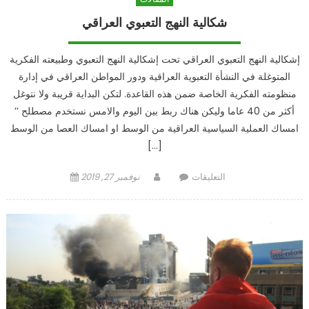
شكالية النهج التعبوي العراقي
إشكالية النهج التعبوي العراقي تحت إشكالية النهج التعبوي وطبيعته الفكرية
المتوغلة في النشأة التعبوية العراقية ودور المواطن العراقي في إدارة
منظومته الفكرية الخاصة ضمن هذه القاعدة. لتكن البداية قريبة ولا نتوغل
أكثر من 40 عاما وليكن هناك ربط بين اليوم والامس نستخدم مصطلح ’’
امساك العملية السياسية العراقية من الوسط او امساك العصا من الوسط
[…]
على
Author
Posted
التعليقات
نوفمبر 27, 2019
شكالية
on
النهج
التعبوي
العراقي
مغلقة