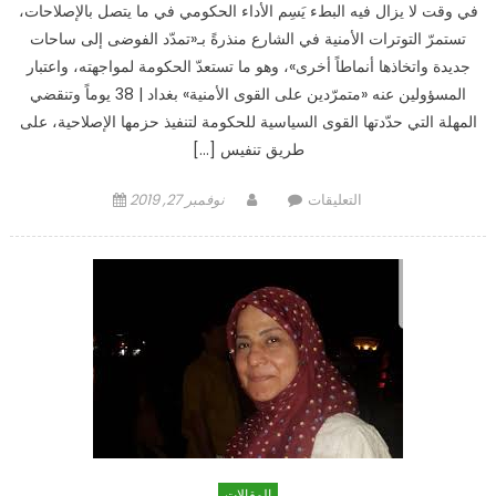
في وقت لا يزال فيه البطء يَسِم الأداء الحكومي في ما يتصل بالإصلاحات،
تستمرّ التوترات الأمنية في الشارع منذرةً بـ«تمدّد الفوضى إلى ساحات
جديدة واتخاذها أنماطاً أخرى»، وهو ما تستعدّ الحكومة لمواجهته، واعتبار
المسؤولين عنه «متمرّدين على القوى الأمنية» بغداد | 38 يوماً وتنقضي
المهلة التي حدّدتها القوى السياسية للحكومة لتنفيذ حزمها الإصلاحية، على
طريق تنفيس […]
على
Author
Posted
التعليقات
نوفمبر 27, 2019
توترات
on
أمنية
وتهديدات
بالتحشيد:
الحكومة
تستعدّ
لما
هو
أسوأ
مغلقة
المقالات