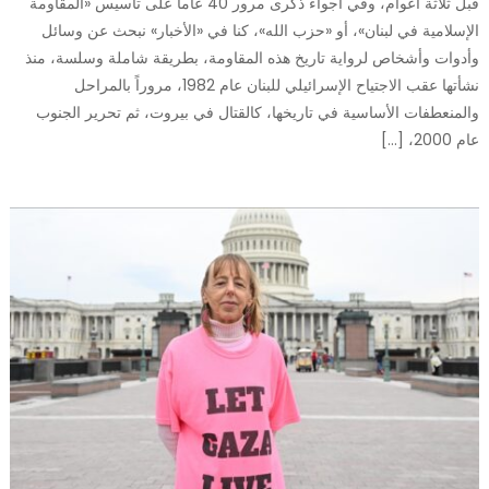
قبل ثلاثة أعوام، وفي أجواء ذكرى مرور 40 عاماً على تأسيس «المقاومة
الإسلامية في لبنان»، أو «حزب الله»، كنا في «الأخبار» نبحث عن وسائل
وأدوات وأشخاص لرواية تاريخ هذه المقاومة، بطريقة شاملة وسلسة، منذ
نشأتها عقب الاجتياح الإسرائيلي للبنان عام 1982، مروراً بالمراحل
والمنعطفات الأساسية في تاريخها، كالقتال في بيروت، ثم تحرير الجنوب
عام 2000، […]