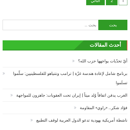
تعدد
1
2
التالي
واشنطن
صفحات
وحلفاءها:
توافق
المقالات
البحث
واسع
عن:
على
مراقبة
أحدث المقالات
الإصلاحات
مغلقة
أيّ تحدّيات يواجهها حزب الله؟
برنامج شامل لإعادة هندسة غزّة | ترامب ونتنياهو للفلسطينيين: سلّموا
تسلَموا
الغرب يدفن اتفاقاً وُلد ميتاً | إيران تحت العقوبات: جاهزون للمواجهة
فؤاد شكر… «راوي» المقاومة
ناشطة أمريكية يهودية تدعو الدول العربية لوقف التطبيع