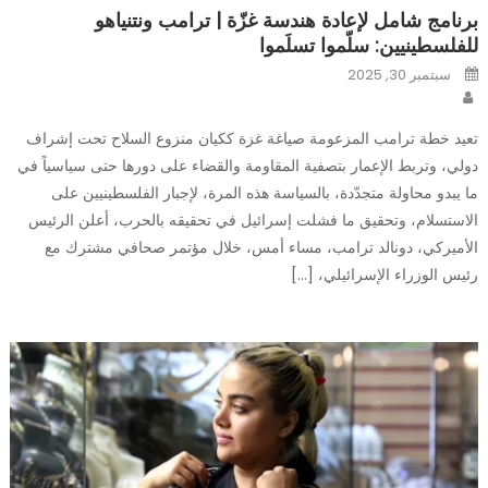
برنامج شامل لإعادة هندسة غزّة | ترامب ونتنياهو
للفلسطينيين: سلّموا تسلَموا
Posted
سبتمبر 30, 2025
on
Author
تعيد خطة ترامب المزعومة صياغة غزة ككيان منزوع السلاح تحت إشراف
دولي، وتربط الإعمار بتصفية المقاومة والقضاء على دورها حتى سياسياً في
ما يبدو محاولة متجدّدة، بالسياسة هذه المرة، لإجبار الفلسطينيين على
الاستسلام، وتحقيق ما فشلت إسرائيل في تحقيقه بالحرب، أعلن الرئيس
الأميركي، دونالد ترامب، مساء أمس، خلال مؤتمر صحافي مشترك مع
رئيس الوزراء الإسرائيلي، […]