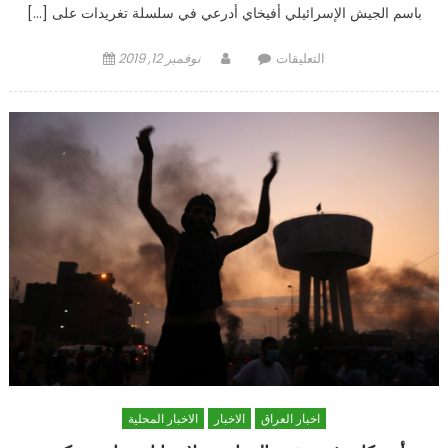
باسم الجيش الإسرائيلي أفيخاي أدرعي في سلسلة تغريدات على […]
على
Author
Posted
التعليقات
نوفمبر 12, 2019
الجيش
on
الإسرائيلي
يغتال
القيادي
في
سرايا
القدس
بهاء
أبو
العطا
مغلقة
اخبار العراق
الاخبار
الاخبار المحلية