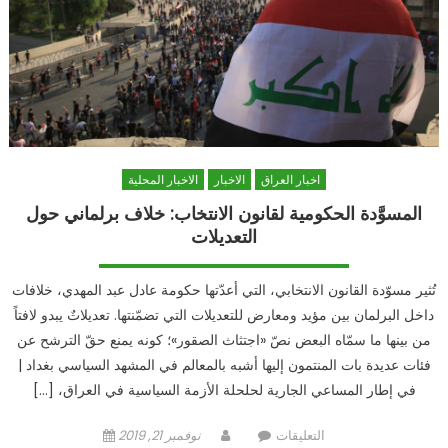
اخبار العراق
الاخبار
الاخبار المحلية
المسوَّدة الحكومية لقانون الانتخاب: خلاف برلماني حول
التعديلات
تُثير مسوّدة القانون الانتخابي، التي أعدّتها حكومة عادل عبد المهدي، خلافات
داخل البرلمان بين مؤيد ومعارض للتعديلات التي تضمّنتها. تعديلاتٌ يبدو لافتاً
من بينها ما سمّاه البعض نصّ «اجتثاث الصقور»؛ كونه يمنع حقّ الترشح عن
فئات عديدة بات المنتمون إليها أشبه بالمعالم في المشهد السياسي بغداد |
في إطار المساعي الجارية لحلحلة الأزمة السياسية في العراق، […]
على
Author
Posted
التعليقات
نوفمبر 21, 2019