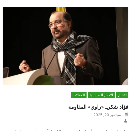
الاخبار
الاخبار السياسية
المقالات
فؤاد شكر… «راوي» المقاومة
Posted
سبتمبر 20, 2025
on
Author