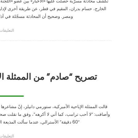
تكشف محادثة مسرّبة حصلت عليها «الأخبار» بين عضو «اللجنة
مغلقة
الخارج، حسام بدران، المقيم في قطر، عن طريقة أخرى لإدارة ا
ومصر. وصحيح أن المحادثة مسجّلة في آذ
على
r
التعليقات
تسريب
صوتي
لجبريل
الرجوب
مغلقة
تصريح “صادم” من الممثلة الإ
قالت الممثلة الإباحية الأميركية، ستورمي دانيلز، إنّ مشاعرها مت
وأضافت: “لا أحب ترامب، كما أني لا أكرهه”، وفق ما نقلت صحيف
“60 دقيقة” الأسترالي، عندما سألت المذيعة الممثلة، إن كانت تشعر بالأسف أو الحزن على ترامب نظرا […]
على
r
التعليقات