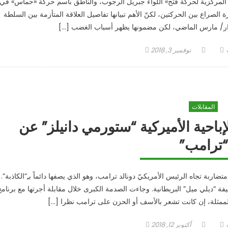
 المركزية لحركة فتح» اللواء جبريل الرجوب، والناطق باسم حركة «حماس» في
لصراع بين الحركتين، لكنّ الأهم تبيانها تفاصيل العلاقة المتأزمة بين السلطة
ار/ مارس الماضي، لكن مضمونها يظهر أسباب الغضب […]
Posted
Autho
نوفمبر 3, 2018
on
المقابلات
باحية الأميركية “ستورمي دانيلز” عن
“ترامب”
ضاربة تجاه الرئيس الأمريكيّ دونالد ترامب، وهو الذي يصفها دائماً بـِ”الكاذبة”.
ة “ديلي ميل” البريطانية. وجاءت الصدمة الكبرى خلال مقابلة أجرتها مع برنامج
Posted
Autho
أكتوبر 12, 2018