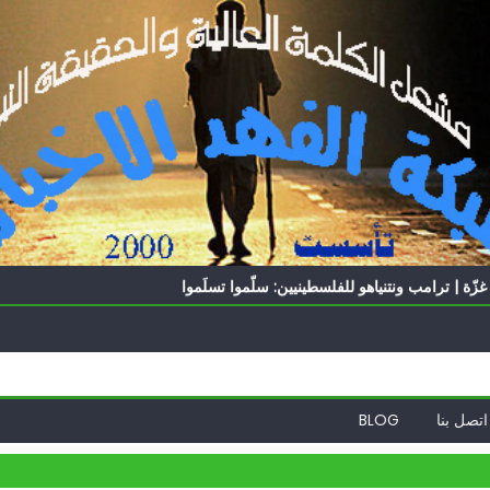
الدول العربية لوقف التطبيع
ه؟
ّة | ترامب ونتنياهو للفلسطينيين: سلّموا تسلَموا
ً | إيران تحت العقوبات: جاهزون للمواجهة
ة
الدول العربية لوقف التطبيع
ه؟
اتصل بنا
BLOG