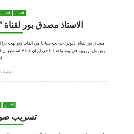
“تسنيم”:
الاخبار
الاخبار
القوات
الأمريكية
الاستاذ مصدق بور لقناة 
سيلقى
بها
خارج
مصدق بور لقناة الكوثر: خرجت صباحا من المانيا وتوجهت برا ا
العراق
اربع دول اوروبية في يوم واحد اما في ايران فانا لا استطيع ا
حتى
اي
لو
دعى
على
r
التعليقات
الامر
الاستاذ
حرب
مصدق
استنزاف
بور
مغلقة
لقناة
الاخبار
“الكوثر”
بشأن
تسريب صوت
الوضع
في
المنطقة