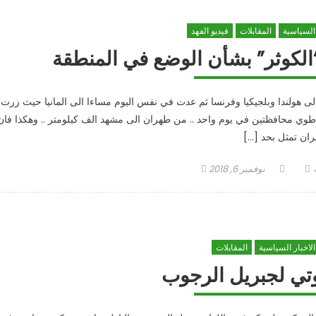
 السياسية
المقابلات
فيديو الفهد
“الكوثر” بشأن الوضع في المنطقة
لى هولندا وبلجيكيا وفرنسا ثم عدت في نفس اليوم مساءا الى المانيا حيث زرت
ن اطوي محافظتين في يوم واحد .. من طهران الى مشهد الف كيلومتر .. وهكذا فان
ران تمثل بحد […]
Posted
Autho
نوفمبر 6, 2018
on
الاخبار السياسية
المقابلات
ي لجبريل الرجوب