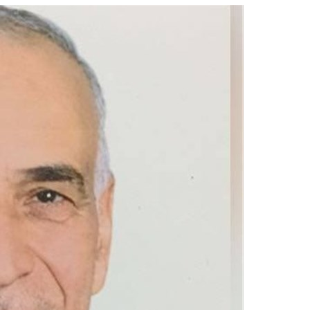
يوم
القدس
العالمي
/
سليمان
الفهد
لـ
“تسنيم”:
في
الجانب
الاخر
من
صفقة
العار..
تترسخ
خيارات
المقاومة
فلسطينيًا
واسلاميًا