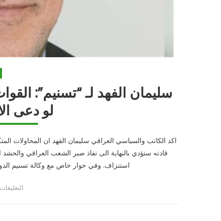
مغلقة
سليمان الفهد لـ “تسنيم”: القوا
لو دعى ال
اكد الكاتب والسياسي العراقي سليمان الفهد ان المحاولات الم
قادته ستؤدي بالنهاية الى نفاذ صبر الشعب العراقي والحشد 
استنزاف. وفي حوار خاص مع وكالة تسنيم الدولي
على
or
التعليقات
سليمان
الفهد
لـ