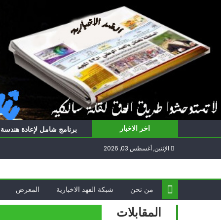
Ski
t
conten
ناشطة أمريكية يهودية تدعو 
أيّ تحدّيات يواجهها حزب الل
برنامج شامل لإعادة هندسة غز
اخر الاخبار
الغرب يدفن اتفاقاً وُلد ميتا
الإثنين, أغسطس 03, 2026
فؤاد شكر… «راوي» المقاوم
ناشطة أمريكية يهودية تدعو 
أيّ تحدّيات يواجهها حزب الل
من نحن
شبكة الفهد الاخبارية
المعرض
المقابلات