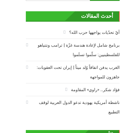
عن:
أحدث المقالات
أيّ تحدّيات يواجهها حزب الله؟
برنامج شامل لإعادة هندسة غزّة | ترامب ونتنياهو
للفلسطينيين: سلّموا تسلَموا
الغرب يدفن اتفاقاً وُلد ميتاً | إيران تحت العقوبات:
جاهزون للمواجهة
فؤاد شكر… «راوي» المقاومة
ناشطة أمريكية يهودية تدعو الدول العربية لوقف
التطبيع