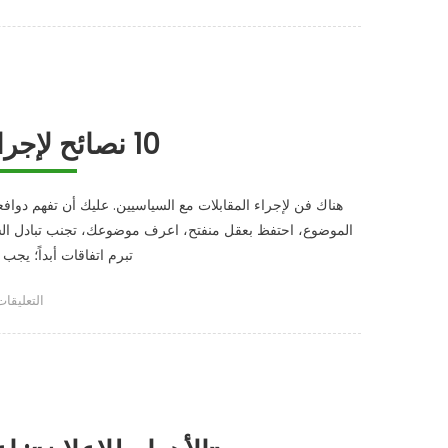
تصريح
“صادم”
من
الممثلة
الإباحية
الأميركية
10 نصائح لإجراء مقابلة مع السياسيين
“ستورمي
دانيلز”
عن
هناك فن لإجراء المقابلات مع السياسيين. عليك أن تفهم دوافع
“ترامب”
الموضوع، احتفظ بعقل منفتح، اعرف موضوعك، تجنب تبادل الشت
مغلقة
تبرم اتفاقات أبداً؛ يجب
على
r
التعليقات
10
نصائح
لإجراء
مقابلة
مع
السياسيين