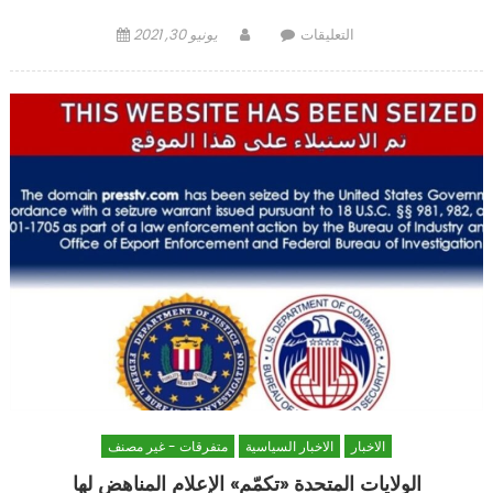
على
Author
Posted
التعليقات
يونيو 30, 2021
أوّل
on
استهداف
علني
للقواعد
الأميركية
في
سوريا:
مواجهة
الاحتلال
تَفتتح
مرحلة
جديدة
مغلقة
الاخبار
الاخبار السياسية
متفرقات - غير مصنف
الولايات المتحدة «تكمّم» الإعلام المناهض لها