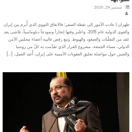
Posted
سبتمبر 29, 2025
on
Author
طهران | عادت الأمور إلى نقطة الصفر؛ فالاتفاق النووي الذي أُبرم بين إيران
والقوى الدولية عام 2015، واعتُبر وقتها إنجازاً ونموذجاً دبلوماسياً، تلاشى بعد
عقد من التقلّبات والصعود والهبوط. ومع رفض غالبية أعضاء مجلس الأمن
الدولي، مساء الجمعة، مشروع القرار الذي تقدَّمت به كلّ من روسيا
والصين حول مواصلة تعليق العقوبات الأممية على إيران، أُعيد العمل، […]