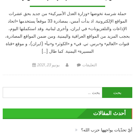
حملة شرسة تخوضها «وزارة العدل الأميركية» من جديد بحق عشرات
المواقع الإلكترونية. اذ بدأت أمس، بمصادرة 33 موقعاً يستخدمها «اتحاد
الإذاعات والتلفزيونات» في ايران، وأخرى لبنانية. وقد استكملتها اليوم،
بحجب المزيد من المواقع العراقية واليمنية. ومن ضمن المواقع المصادرة،
قنوات «العالم» و«برس. تي. في» و «الكوثر» و«نبأ» (ايران)، و موقع «قناة
المسيرة» اليمنية. كما طال […]
على
Author
Posted
التعليقات
يونيو 23, 2021
الولايات
on
المتحدة
«تكمّم»
البحث
الإعلام
عن:
المناهض
لها
أحدث المقالات
مغلقة
أيّ تحدّيات يواجهها حزب الله؟