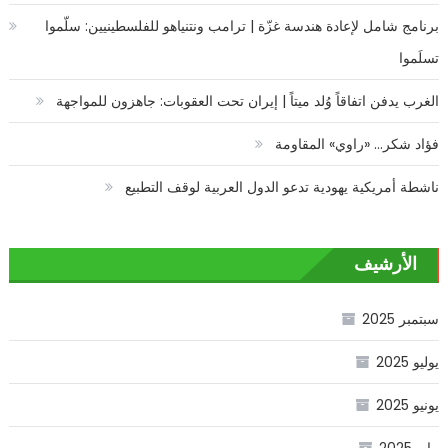
برنامج شامل لإعادة هندسة غزّة | ترامب ونتنياهو للفلسطينيين: سلّموا
تسلَموا
الغرب يدفن اتفاقاً وُلد ميتاً | إيران تحت العقوبات: جاهزون للمواجهة
فؤاد شكر… «راوي» المقاومة
ناشطة أمريكية يهودية تدعو الدول العربية لوقف التطبيع
الأرشيف
سبتمبر 2025
يوليو 2025
يونيو 2025