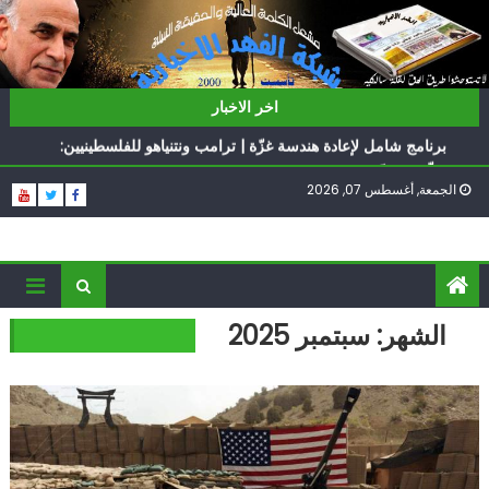
Ski
t
conten
ناشطة أمريكية يهودية تدعو الدول العربية لوقف التطبيع
اخر الاخبار
أيّ تحدّيات يواجهها حزب الله؟
برنامج شامل لإعادة هندسة غزّة | ترامب ونتنياهو للفلسطينيين:
سلّموا تسلَموا
الجمعة, أغسطس 07, 2026
الغرب يدفن اتفاقاً وُلد ميتاً | إيران تحت العقوبات: جاهزون
للمواجهة
فؤاد شكر… «راوي» المقاومة
ناشطة أمريكية يهودية تدعو الدول العربية لوقف التطبيع
أيّ تحدّيات يواجهها حزب الله؟
الشهر:
سبتمبر 2025