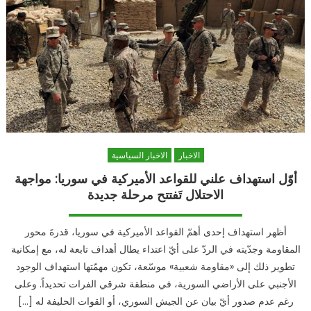
الاخبار
الاخبار السياسية
أوّل استهداف علني للقواعد الأميركية في سوريا: مواجهة
الاحتلال تَفتتح مرحلة جديدة
أظهر استهداف إحدى أهمّ القواعد الأميركية في سوريا، قدرةَ محور
المقاومة وجدّيته في الردّ على أيّ اعتداء يطال أهداف تابعة له، مع إمكانية
تطوير ذلك إلى «مقاومة شعبية» موسّعة، تكون مهمّتها استهداف الوجود
الأجنبي على الأراضي السورية، في منطقة شرقي الفرات تحديداً. وعلى
رغم عدم صدور أيّ بيان عن الجيش السوري، أو القوات الحليفة له […]