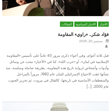
الاخبار
الاخبار السياسية
المقالات
فؤاد شكر… «راوي» المقاومة
Posted
سبتمبر 20, 2025
on
Author
قبل ثلاثة أعوام، وفي أجواء ذكرى مرور 40 عاماً على تأسيس «المقاومة
الإسلامية في لبنان»، أو «حزب الله»، كنا في «الأخبار» نبحث عن وسائل
وأدوات وأشخاص لرواية تاريخ هذه المقاومة، بطريقة شاملة وسلسة، منذ
نشأتها عقب الاجتياح الإسرائيلي للبنان عام 1982، مروراً بالمراحل
والمنعطفات الأساسية في تاريخها، كالقتال في بيروت، ثم تحرير الجنوب
عام 2000، […]