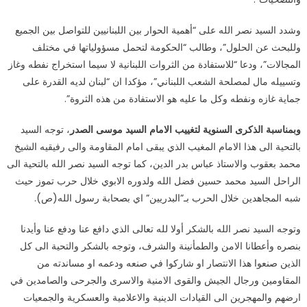
وشدد السيد نصر الله على “أهمية الحوار بين اللبنانيين للتواصل بين الجميع
وللبحث عن الحلول”، وطالب “الحكومة لتحمل مسؤولياتها في مختلف
المجالات”، ودعا “للاستفادة من الثروات اللبنانية لا سيما استخراج نفطه وغاز
وتسييله مال لمصلحة الشعب اللبناني”، مؤكدا ان “لبنان لديه القدرة على
جماية غازه ونفطه وكل ما عليه هو الاستفادة من هذه الثروة”.
وبمناسبة الذكرى السنوية لتغييب الامام السيد موسى الصدر
، توجه السيد
بالتحية الى هذا الامام المغيب الذي يبقى امام المقاومة والى رفيقيه الشيخ
محمد بعقوب والاستاذ عباس بدر الدين، كما توجه السيد نصر الله بالتحية الى
الراحل السيد محمد حسين فضل الله ولدوره الابوي خلال حرب تموز حيث
شبه المجاهدين خلال الحرب بـ”البدريين” اي بصحابة رسول الله(ص).
وتوجه السيد نصر الله بالشكر أولا لله تعالى الذي دافع عنا ودفع عنا وأيدنا
بنصره وأعطانا الامن والطمأنينة والشرف، وتوجه بالشكر والتحية الى كل
الذين صنعوا هذا الانتصار او شاركوا في صنعه ودعمه او مساندته من
المقاومين ورجال الجيش والقوى الامنية والاسرى والجرحى والصامدين في
ارضهم والمهجرين الى القيادات الدينية والاعلامية والعسكرية والجمعيات