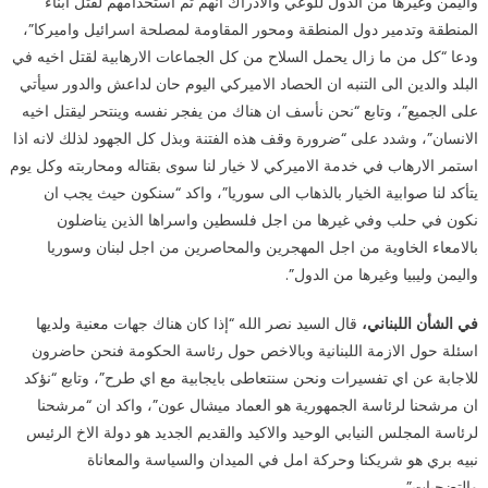
واليمن وغيرها من الدول للوعي والادراك أنهم تم استخدامهم لقتل ابناء
المنطقة وتدمير دول المنطقة ومحور المقاومة لمصلحة اسرائيل واميركا”،
ودعا “كل من ما زال يحمل السلاح من كل الجماعات الارهابية لقتل اخيه في
البلد والدين الى التنبه ان الحصاد الاميركي اليوم حان لداعش والدور سيأتي
على الجميع”، وتابع “نحن نأسف ان هناك من يفجر نفسه وينتحر ليقتل اخيه
الانسان”، وشدد على “ضرورة وقف هذه الفتنة وبذل كل الجهود لذلك لانه اذا
استمر الارهاب في خدمة الاميركي لا خيار لنا سوى بقتاله ومحاربته وكل يوم
يتأكد لنا صوابية الخيار بالذهاب الى سوريا”، واكد “سنكون حيث يجب ان
نكون في حلب وفي غيرها من اجل فلسطين واسراها الذين يناضلون
بالامعاء الخاوية من اجل المهجرين والمحاصرين من اجل لبنان وسوريا
واليمن وليبيا وغيرها من الدول”.
في الشأن اللبناني،
قال السيد نصر الله “إذا كان هناك جهات معنية ولديها
اسئلة حول الازمة اللبنانية وبالاخص حول رئاسة الحكومة فنحن حاضرون
للاجابة عن اي تفسيرات ونحن سنتعاطى بايجابية مع اي طرح”، وتابع “نؤكد
ان مرشحنا لرئاسة الجمهورية هو العماد ميشال عون”، واكد ان “مرشحنا
لرئاسة المجلس النيابي الوحيد والاكيد والقديم الجديد هو دولة الاخ الرئيس
نبيه بري هو شريكنا وحركة امل في الميدان والسياسة والمعاناة
والتضحيات”.