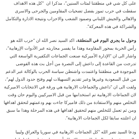
على كل شي في منطقتنا لمئات السنين”، مذكرا ان “كل هذه الاهداف
سقطت في حرب تموز بفضل تضحيات المقاومين والجرحى والاسرى
والاهالي والجيش اللبناني وصمود الشعب والاحزاب ونتيجة الادارة والتكامل
والشراكة في هذه المعركة”.
وحول ما يجري اليوم في المنطقة،
اكد السيد نصر الله ان “حزب الله هو
رأس الحربة بمحور المقاومة وهذا ما يفسر محاربته عبر الأدوات الإرهابية”،
واشار الى ان “الإدارة الأميركية صنعت الجماعات التكفيرية الواسعة التي
تدرجت من القاعدة إلى داعش إلى النصرة من أجل بث هذه الفوضى
الموجودة في منطقتنا واعتمدت واشنطن سياسة الحرب بالوكالة عبر الدعم
من قبل السعودية وغيرها وعبر تقديم التسهيلات لهم وفتح حدود الدول لهم”،
ولفت الى ان “داعش والجماعات الارهابية هي ورقة في الانتخابات الاميركية
لان الجماعات الارهابية تم استخدامها من قبل الاميركيين واليوم حان وقت
التخلص منهم والاستفادة من ذلك فاميركا جاءت بهم ودعمتهم لتحقق اهدافها
ومن ثم تعمل للتخلص منهم لتحقيق اهدافها في هذه المرحلة وهذا ما سبق
ان اعلنته سابقا لكل الجماعات الارهابية”.
ودعا السيد نصر الله “كل الجماعات الارهابية في سوريا والعراق وليبيا