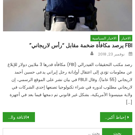
الاخبار
الاخبار السياسية
FBI يرصد مكافأة ضخمة مقابل “رأس لاريجاني”
Author
Posted
نوفمبر 23, 2018
on
رصد مكتب التحقيقات الفيدرالي (FBI) مكافأة قدرها 3 ملايين دولار للإبلاغ
عن معلومات تؤدي إلى اعتقال أوإدانة رجل إيراني يدعى حسين أحمد
لاريجاني (55 عاما). وقال الـFBI في بيان نشر على الموقع الرسمي، إن
لاريجاني مطلوب لدوره في شراء تكنولوجيا تصنعها إحدى الشركات في
ولاية مينيسوتا الأمريكية، بشكل غير قانوني تم دمجها فيما بعد في أجهزة
[…]
تصفّح
إحباط أكبر «مؤامرة إرهابية» في طهران
الاناقة والجمال جزء حيوي من المرأة
المقالات
البحث