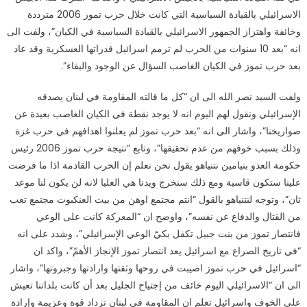
الاسرائيلي بالقيادة السياسية التي كانت خلال حرب تموز 2006 مترددة
وخائفة واهتزاز الجمهور الاسرائيلي بالقيادة السياسية في الكيان”، ولفت الى
انه “بعد 10 سنوات من الحرب لم ترمم اسرائيل قدراتها العسكرية وقد عاد
بعد حرب تموز في الكيان الغاصب السؤال عن الوجود والبقاء”.
ولفت السيد نصر الله الى ان “كل ما قالته المقاومة في لبنان يصدقه
الإسرائيلي ونقول لهم اليوم انه لا يوجد نقطة في الكيان الغاصب بعيدة عن
صواريخنا”، واشار الى انه “بعد حرب تموز لم يعلنوا اهدافهم في حرب غزة
وذلك بسبب خوفهم من عدم تحقيقها”، وتابع “نتيجة حرب تموز 2006 رئيس
حكومة العدو بنيامين نتنياهو يقول نحن نعلم إن الحرب القادمة اذا ما فرضت
علينا ستكون قاسية ومع ذلك سنخرج ويدنا هي العليا لانه لن يكون لنا موعد
ثان”، وتوجه لنتنياهو بالقول “انتم مجتمع اوهن من بيت العنكبوت مجتمع تعب
من القتال والدفاع عن نفسه”، واوضح ان “المعركة كانت على الوعي
فانتصار تموز من بنت جبيل تكفل بكيّ الوعي الإسرائيلي”، وشدد على انه
“في تاريخ الصراع مع اسرائيل يعد انتصار تموز الإنجاز الأهمّ”، واكد ان
“اسرائيل في حرب تموز اصيبت في روحها وثقتها وارادتها وجبروتها”، واشار
الى ان “الاسرائيلي اليوم خائف من إجتياح الجليل بعد أن كانت بلداتنا تعيش
على الخوف واسرائيل تعلم ان المقاومة في لبنان تزداد قوة وعزيمة وإرادة