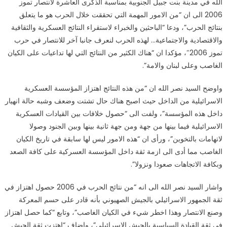
الجدوى
الله في مدينة بنت جبيل الجنوبية بمناسبة الذكرى العاشرة لانتصار تموز
من
2006 الى ان “من الامور المهمة التي تحققت خلال الحرب هو ما يتعلق
بقاء
بنتائج الحرب”، ودعا “الباحثين والخبراء لاستقراء النتائج العسكرية والثقافية
“اسرائيل”
والاقتصادية والاجتماعية… لهذه الحرب لنعرف جانبا آخر للانتصار في حرب
مغلقة
تموز 2006″، مؤكدا ان “هناك الكثير من النتائج التي لها تداعيات على الكيان
الغاصب وعلى لبنان والامة”.
واوضح السيد نصر الله ان “من هذه النتائج اهتزاز المؤسسة العسكرية
الاسرائيلية من الداخل حيث اصبح هناك حال تشتت وضعف وشبه حالة انهيار
داخل هذه المؤسسة”، ولفت الى “حصول خلافات بين القيادات العسكرية
الاسرائيلية فيما بينها من جهة ومن جهة ثانية بينها وبين الجنود وصولا
لاتهامات بالتخوين”، ورأى ان “هذه الامور ليس لها سابقة في تاريخ الكيان
الغاصب مما أدى الى ازمة ثقة داخل المؤسسة العسركية على كافة الصعد
وبكافة الاتجاهات صعودا ونزولا”.
واشار السيد نصر الله الى انه “من نتائج الحرب في 2006 حصول اهتزاز في
ثقة الجمهور الاسرائيلي بالجيش الصهيوني بأنه قادر على حسم المعركة
وصنع الانتصار وهذا اخطر شيء في الكيان الغاصب”، وتابع “كما حصل اهتزاز
في ثقة القيادة السياسية بالجيش الاسرائيلي”، واضاف “اهتزت ثقة الجيش