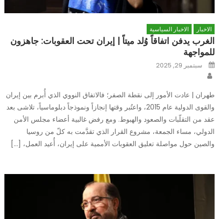
الاخبار
الاخبار السياسية
الغرب يدفن اتفاقاً وُلد ميتاً | إيران تحت العقوبات: جاهزون
للمواجهة
Posted
سبتمبر 29, 2025
on
Author
طهران | عادت الأمور إلى نقطة الصفر؛ فالاتفاق النووي الذي أُبرم بين إيران
والقوى الدولية عام 2015، واعتُبر وقتها إنجازاً ونموذجاً دبلوماسياً، تلاشى بعد
عقد من التقلّبات والصعود والهبوط. ومع رفض غالبية أعضاء مجلس الأمن
الدولي، مساء الجمعة، مشروع القرار الذي تقدَّمت به كلّ من روسيا
والصين حول مواصلة تعليق العقوبات الأممية على إيران، أُعيد العمل، […]