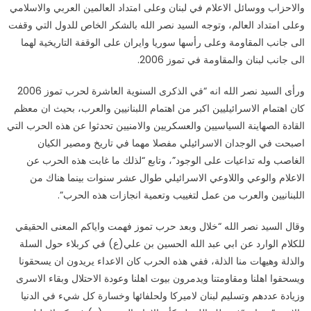
والاحزاب ووسائل الاعلام في لبنان وعلى امتداد العالمين العربي والاسلامي
وعلى امتداد العالم، وتوجه السيد نصر الله بالشكر الخاص للدول التي وقفت
الى جانب المقاومة وعلى رأسها سوريا وايران على الوقفة التاريخية لهما
الى جانب لبنان والمقاومة في تموز 2006.
ورأى السيد نصر الله انه “في الذكرى السنوية العاشرة لحرب تموز 2006
كان اهتمام الاسرائيليين اكبر من اهتمام اللبنانيين والعرب، بحيث ان معظم
القادة الصهاينة السياسيين والعسكريين والامنيين تحدثوا عن هذه الحرب التي
اصبحت في الوجدان الاسرائيلي مفصلا مهما في تاريخ ومصير الكيان
الغاصب وله تداعيات على الوجود”، وتابع “لذلك ما غابت هذه الحرب عن
الاعلام والوعي واللاوعي الاسرائيلي طوال عشر سنوات بينما هناك من
اللبنانيين والعرب من عمل لتغييب وتعمية انجازات هذه الحرب”.
وقال السيد نصر الله “خلال وبعد حرب تموز فهمت واياكم المعنى الحقيقي
للكلام الوارد عن ابي عبد الله الحسين بن علي(ع) في كربلاء حول السلة
والذلة وهيهات منا الذلة، ففي هذه الحرب كان الاعداء يريدون ان يسحقونا
ويسحقوا اهلنا ومقاومتنا ويدمرون بيوت اهلنا وعودة الاحتلال وبقاء الاسرى
وزيادة عددهم وتسليم لبنان لاميركا ولحلفائها وخسارة كل شيء في الدنيا