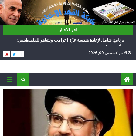
Ski
t
conten
ناشطة أمريكية يهودية تدعو الدول العربية لوقف التطبيع
اخر الاخبار
أيّ تحدّيات يواجهها حزب الله؟
برنامج شامل لإعادة هندسة غزّة | ترامب ونتنياهو للفلسطينيين:
سلّموا تسلَموا
الأحد, أغسطس 09, 2026
الغرب يدفن اتفاقاً وُلد ميتاً | إيران تحت العقوبات: جاهزون
للمواجهة
فؤاد شكر… «راوي» المقاومة
ناشطة أمريكية يهودية تدعو الدول العربية لوقف التطبيع
أيّ تحدّيات يواجهها حزب الله؟