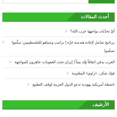
عن:
أحدث المقالات
أيّ تحدّيات يواجهها حزب الله؟
برنامج شامل لإعادة هندسة غزّة | ترامب ونتنياهو للفلسطينيين: سلّموا
تسلَموا
الغرب يدفن اتفاقاً وُلد ميتاً | إيران تحت العقوبات: جاهزون للمواجهة
فؤاد شكر… «راوي» المقاومة
ناشطة أمريكية يهودية تدعو الدول العربية لوقف التطبيع
الأرشيف