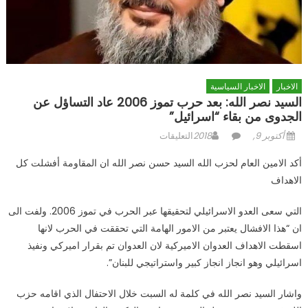
الاخبار
الاخبار السياسية
السيد نصر الله: بعد حرب تموز 2006 عاد التساؤل عن
الجدوى من بقاء “اسرائيل”
Posted
Author
على
أكتوبر 9, 2018
التعليقات
on
السيد
أكد الامين العام لحزب الله السيد حسن نصر الله ان المقاومة أفشلت كل
نصر
الاهداف
الله:
بعد
التي سعى العدو الاسرائيلي لتحقيقها عبر الحرب في تموز 2006. ولفت الى
حرب
ان “هذا الافشال يعتبر من الامور الهامة التي تحققت في الحرب لانها
تموز
2006
اسقطت الاهداف العدوان الاميركية لان العدوان تم بقرار اميركي ونفيذ
عاد
اسرائيلي وهو انجاز انجاز كبير واستراتيجي للبنان”.
التساؤل
عن
واشار السيد نصر الله في كلمة له السبت خلال الاحتفال الذي اقامه حزب