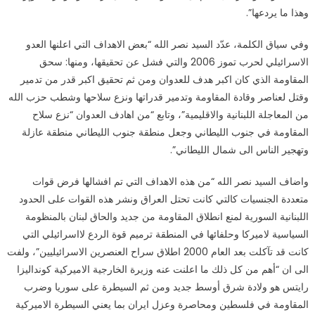
وهذا ما يردعها”.
وفي سياق الكلمة، عدّد السيد نصر الله “بعض الاهداف التي اعلنها العدو
الاسرائيلي لحرب تموز 2006 والتي فشل عن تحقيقها، ومنها: سحق
المقاومة الذي كان اكبر هدف للعدوان ومن ثم تحقيق اكبر قدر من تدمير
وقتل لعناصر وقادة المقاومة وتدمير قدراتها ونزع سلاحها وشطب حزب الله
من المعاجلة اللبنانية والاقليمية”، وتابع “من اهادف العدوان “نزع سلاح
المقاومة في جنوب الليطاني وجعل منطقة جنوب الليطاني منطقة عازلة
وتهجير الناس الى شمال الليطاني”.
واضاف السيد نصر الله “من هذه الاهداف التي تم افشالها فرض قوات
متعددة الجنسيات كالتي كانت تحتل العراق ونشر هذه القوات على الحدود
اللبنانية السورية لمنع انطلاق المقاومة من جديد والحاق لبنان بالمنظومة
السياسية لاميركا وحلفائها في المنطقة ترميم قوة الردع لااسرائيلي التي
كانت قد تآكلت بعد العام 2000 اطلاق سراح العنصرين الاسرائيليين”، ولفت
الى ان “أهم من كل ذلك ما اعلنت عنه وزيرة الخارجية الاميركية كونداليزا
رايتس هو ولادة شرق أوسط جديد ومن ثم السيطرة على سوريا وضرب
المقاومة في فلسطين ومحاصرة وعزل ايران بما يعني السيطرة الاميركية