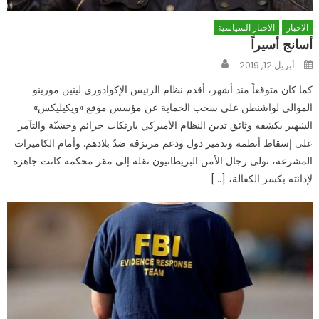
الاخبار
الاخبار السياسية
أسانج أسيراً
Author
Posted
أبريل 12, 2019
on
كما كان متوقعاً منذ أشهر، أقدم نظام الرئيس الإكوادوري لينين مورينو
الموالي لواشنطن على سحب الحماية عن مؤسس موقع «ويكيليكس»
الشهير بكشفه وثائق تدين النظام الأميركي بارتكاب جرائم وحشيّة والتآمر
على إسقاط أنظمة وتدمير دول ودعم مرتزقة ضدّ بلادهم. وأمام الكاميرات
المشرعة، تولى رجال الأمن البريطانيون نقله إلى مقر محكمة كانت جاهزة
لإدانته بكسر الكفالة، […]