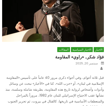
الاخبار
الاخبار السياسية
المقالات
فؤاد شكر… «راوي» المقاومة
Posted
سبتمبر 20, 2025
on
Author
قبل ثلاثة أعوام، وفي أجواء ذكرى مرور 40 عاماً على تأسيس «المقاومة
الإسلامية في لبنان»، أو «حزب الله»، كنا في «الأخبار» نبحث عن وسائل
وأدوات وأشخاص لرواية تاريخ هذه المقاومة، بطريقة شاملة وسلسة، منذ
نشأتها عقب الاجتياح الإسرائيلي للبنان عام 1982، مروراً بالمراحل
والمنعطفات الأساسية في تاريخها، كالقتال في بيروت، ثم تحرير الجنوب