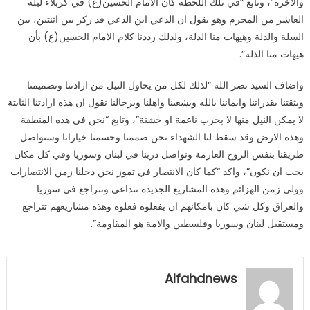
والاخرة”، وتابع “في تلك اللحظة كأن الامام الحسين(ع) في كربلاء ليلة
العاشر من المحرم وهو يقول ان الدعي ابن الدعي قد ركز بين اثنتين، بين
السلة والذلة وهيهات منا الذلة، ولذلك رددنا كلام الامام الحسين(ع) بأن
هيهات منا الذلة”.
واضاف السيد نصر الله “لذلك لكل من يحاول النيل من ارادتنا وتصميمنا
وبثقتنا بقدراتنا وايماننا بالله وبشعبنا واهلنا وبرجالنا نقول ان هذه ارادتنا الثابتة
لا يمكن النيل منها لا بحرب ناعمة او خشنة”، وتابع “نحن في هذه المنطقة
وهذه الارض وقد سقط لنا الشهداء نحن صممنا وحسمنا خيارانا وسنواصل
طريقنا بنفس الروح العازمة ونواصل دربنا في لبنان وسوريا وفي كل مكان
يجب ان نكون”، واكد “كما كان الانتصار في تموز نحن دخلنا زمن الانتصارات
وولى زمن الهزائم وهذه المشاريع الجديدة تتداعى وتتراجع في سوريا
والعراق وكل شي كان بامكانهم ان يفعلوه فعلوه وهذه مشاريعهم تتراجع
ومستقبل لبنان وسوريا وفلسطين والامة هو المقاومة”.
Alfahdnews