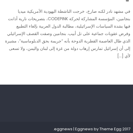
في مشهد نادر لكنه صارخ، خرجت الناشطة اليهودية الأمريكية ميديا
بنجامين، المؤسسة المشاركة لحركة CODEPINK، بتصريحات نارية أدانت
فيها بشدة السياسات الإسرائيلية، مطالبة الدول العربية بإلغاء التطبيع
وفرض عقوبات جماعية على تل أبيب. بنجامين وصفت القصف الإسرائيلي
الذي طال العاصمة القطرية الدوحة بأنه “جريمة بحق الدبلوماسية”، مشيرة
إلى أن إسرائيل تمارس إرهاب دولة من غزة إلى لبنان واليمن، ولا تسعى
لأي […]
.
|
Eggnews by
Theme Egg
2017 eggnews