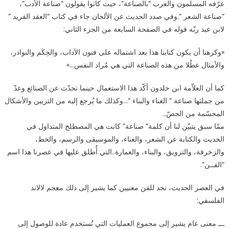
عرّفه المسلمون والعرب “بالصناعة”، حيث كانوا يقولون “صناعة الأدب”،
“صناعة الشعر “.وفي صدد الحديث عن الألحان جاء في كتاب “العقد الفريد ”
لابن عبد ربّه قوله في الصفحة السابعة من الجزء الثاني:
«وكرهنا أن يكون كتابنا هذا بعد اشتماله على فنون الآداب، والحِكَم والنوادر،
والأمثال عطْلا من هذه الصناعة التي هي مُراد النفس…»
كما أن العلاّمة ابن خلدون أكّد هذا الاستعمال حينما تحدّث عن الصنائع وعدّ
من جملتها صناعة ” الغناء والبناء “…وكذلك ما يُرجع إليه من التزيين والأشكال
المجسّمة من الجصّ..
ممّا سبق يتبيّن لنا أن كلمة” صناعة” كانت هي المصطلح المتداول في
الحديث والكتابة عن الشعر، والغناء، والموسيقى والرسم، والخط،
والزخرفة، والتزويق، والبناء، والعمارة..التي أُطلق عليها في عصرنا هذا اسم
“الفــن”.
في العصر الحديث، نجد للفن معنيين كما يشير إلى ذلك معجم لالاند
الفلسفي:
ـــ معنى عام يشير إلى مجموع العمليات التي تُستخدم عادة للوصول إلى