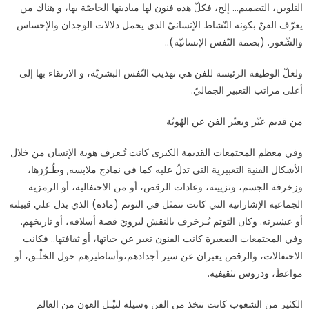
التلوين، التصميم… إلخ، فكلّ هذه فنون لها ميادينها الخاصّة بها، و هناك من
يعرّف الفنّ بكونه النّشاط الإنسانيّ الذي يحمل دلالات الوجدان والإحساس
والشّعور. (بصمة النّفس الإنسانيّة)..
ولعلّ الوظيفة الرئيسة للفن هي تهذيب النّفس البشريّة، و الارتقاء بها إلى
أعلى مراتب التعبير الجماليّ.
من قديم عبّر ويعبّر الفن عن الهُويّة
وفي معظم المجتمعات القديمة الكبرى كانت تُـعرف هوية الإنسان من خلال
الأشكال الفنية التعبيرية التي تدلّ عليه كما في نماذج ملابسه, وطُـرُزها،
وزخرفة الجسم، وتزيينه، وعادات الرقص، أو من الاحتفالية، أو الرمزية
الجماعية الإشاراتية التي كانت تتمثل في التوتم (مادة) الذي يدل علي قبيلته
أو عشيرته. وكان التوتم يُـزخرف بالنقش ليرويَ قصة أسلافه، أو تاريخهم.
وفي المجتمعات الصغيرة كانت الفنون تعبر عن حياتها، أو ثقافتها.. فكانت
الاحتفالات، والرقص يعبران عن سير أجدادهم،وأساطيرهم حول الخلْـق، أو
مواعظَ، ودروس تثقيفية.
الكثير من الشعوب كانت تتخذ من الفن وسيلة لنيْـل العون من العالم