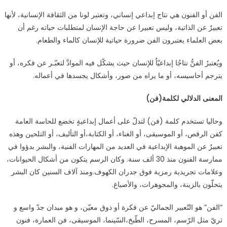
مغلقة
الفن أو الفنون هي نتاج إبداعي إنساني، وتعتبر لونا من الثقافة الإنسانية، لأنها
تعبيرٌ عن الذاتية، وليس تعبيرا عن حاجة الإنسان لمتطلبات حياته رغم أن
بعض العلماء يعتبرون الفن ضرورة حياتية للإنسان كالماء والطعام.
ويُعتبرُ الفنُّ نتاجٌا إبداعيّاٌ للإنسان حيث يشكّل فيه الموادَّ لتعبّـر عن فكره، أو
يترجم أحاسيسه، أو ما يراه من صور، وأشكال يجسدها في أعماله.
المعنى الدلالي لكلمة(فن)
وحاليا تستخدم كلمة (فن) لتدلّ على أعمال إبداعيةٍ تخضع للحاسة العامة
كفن الرقص، أو الموسيقى، أو الغناء، أو الكتابة،أو التأليف، أو التلحين وهذه
تعبيرٌ عن الموهبة الإبداعية في العديد من المهارات الفنية، والبشر بدؤوا في
ممارسة الفنون منذ 30 ألف سنة. وكان الرسم يتكون من أشكال الحيوانات،
وعلامات تجريدية رمزية فوق جدران الكهوف.ومنذ آلاف السنين كان البشر
يتحلّون بالزينة، والمجوهرات، والأصباغ.
“الفن” هو التّعبير الجماليّ عن فكرة أو ذوق معيّن، و هو ميدان جدّ واسع و
ثريّ مثل الرّسم، المسرح، الطّبخ،السّينما، الموسيقى، فن العمارة، فنون