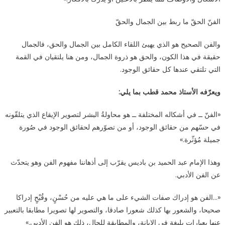
الفنّ الحقّ ما ربط بين الجمال والحقّ
والفن الصحيح هو الذي يهيئ اللقاء الكامل بين الجمال والحق، فالجمال
حقيقة في هذا الكون، والحق هو ذروة الجمال، ومن هنا يلتقيان في القمة
التي تلتقي عندها كل حقائق الوجود.
ويعرّفه الأستاذ محمد قطب بما يلي:
«الفنّ ــ في أشكاله المختلفة ــ هو محاولةُ البشر لتصوير الإيقاع الذي يتلقّونه
في حسّهم من حقائق الوجود، أو من تصوّرهم لحقائق الوجود في صُورة
جميلة مُؤثّرة.»
وهذا الإمام عبد الحميد بن باديس يقرّب إلى أذهاننا مفهوم الفن وهو يتحدّث
عن الفن الأدبي.
«…الفن هو إدراك صفات الشيء على ما هي عليه من حُسْنٍ، وقُبْحٍ إدراكا
صحيحا، والشعور بها كذلك شعورا صادقا، والتصوير لها تصويرا مطابقا بالتعبير
عنها بعبارات بليغة في الإبانة، والمطابقة للحال، ذلك هو الفن الأدبي.»