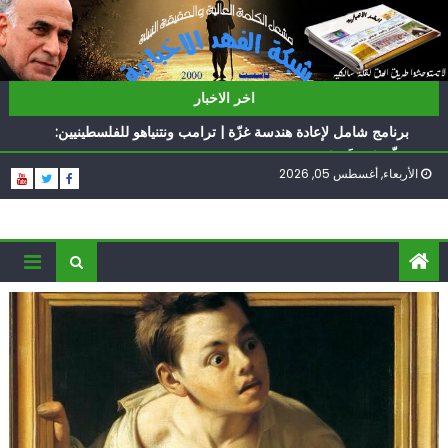
Ski
t
conten
ناشطة أمريكية يهودية تدعو الدول العربية لوقف التطبيع
اخر الاخبار
أيّ تحدّيات يواجهها حزب الله؟
برنامج شامل لإعادة هندسة غزّة | ترامب ونتنياهو للفلسطينيين:
سلّموا تسلَموا
الأربعاء, أغسطس 05, 2026
الغرب يدفن اتفاقاً وُلد ميتاً | إيران تحت العقوبات: جاهزون
للمواجهة
فؤاد شكر… «راوي» المقاومة
ناشطة أمريكية يهودية تدعو الدول العربية لوقف التطبيع
أيّ تحدّيات يواجهها حزب الله؟