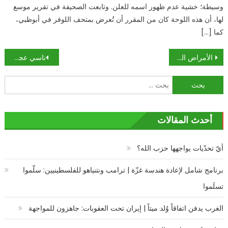
وسيطة؛ خشية عدم ظهور اسمه للعلن. وتابعت الصحيفة في تقرير موسع
لها، أن هذه اللوحة كان من المقرر أن تُعرض بمتحف اللوفر في أبوظبي،
كما […]
تصفّح
الأمراض التي تتسبب فيها المرأة الجميلة للرجل ؟!!
ناسي عجرم انوثة متجددة دائما رغم مرور السنين
المقالات
البحث
عن:
أحدث المقالات
أيّ تحدّيات يواجهها حزب الله؟
برنامج شامل لإعادة هندسة غزّة | ترامب ونتنياهو للفلسطينيين: سلّموا
تسلَموا
الغرب يدفن اتفاقاً وُلد ميتاً | إيران تحت العقوبات: جاهزون للمواجهة