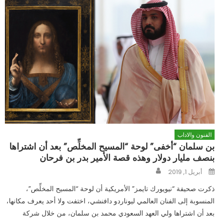
الفنون والاداب
بن سلمان “أخفى” لوحة “المسيح المخلِّص” بعد أن اشتراها
بنصف مليار دولار وهذه قصة الأمير بدر بن فرحان
Author
Posted
أبريل 1, 2019
on
ذكرت صحيفة “نيويورك تايمز” الأمريكية أن لوحة “المسيح المخلِّص”،
المنسوبة إلى الفنان العالمي ليوناردو دافنشي، اختفت ولا أحد يعرف مكانها،
بعد أن اشتراها ولي العهد السعودي محمد بن سلمان، من خلال شركة