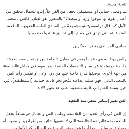
نتيجة معينة.
ـــ ومعنى جمالي أو استيطيقي يجعل من الفن كلَّ إنتاج للجمال يتحقق في
أعمال يقوم بها موجودٌ واعٍ، أو متصفٌ ” بالشعور” هو الفنان، فالفن بالمعنى
الأول كما قال «راموس» هو مجموعةٌ من المبادئ العامة الحقيقية، النافعة،
المتوافقة، التي تؤدي في جملتها إلى تحقيق غاية واحدة بعينها.
معانيى الفن لدى بعض المفكرين
والفن بهذا المعنى، هو ما يقوم في مقابل «العلم» من جهة، بوصفه معرفة
خالصة ومستقلة عن سائر التطبيقات العلمية، وما يقوم في مقابل «الطبيعة»
من جهة أخرى، بوصفها قدرة فاعلة تنتج من دون وعي أو تفكير. وأما الفن
بالمعنى الثاني، فهو عملية إبداعية تـنْحو نحو غايات جمالية (استيطيقية)، في
حين يستند العلم إلى غائية منطقية، على حد تعبير لالاند.
الفن تعبير إنساني تنتفي منه النفعية
إن الفن في رأي العديد من الفلاسفة وعلماء الفن والجمال هو نشاطٌ يجعل
للمتعة صفة «النزاهة الخالصة» التي لا تشوبها شائبة من أغراض، أو نفعية، أو
مصلحة. وربما كان هذا أيضا هو المعني الذي قصد إليه المفكر الألماني