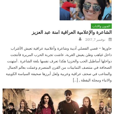
الفنون والاداب
الشاعرة والإعلامية العراقية امنة عبد العزيز
Author
Posted
نوفمبر 7, 2017
on
حاورها – قصي الفضلي أديبة وشاعرة وأعلامية عراقية تعيش الأغتراب
داخل غياهب وطن يعيش الغربة، عاشت تجربة الحرب المريرة فأنتجت
دواخلها أساطيل الحب والحزن! هكذا تعرف نفسها بلغة الشاعرة . أمتهنت
الصحافة في منتصف الثمانينات من القرن المنصرم وعملت بعالم الجمال
والمتاعب في صحف عراقية وعربية ولعل أبرزها صحيفة السياسة الكويتية
والانباء ومجلة اليقظة , […]