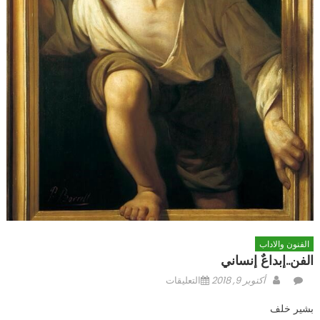
الفنون والاداب
الفن..إبداعٌ إنساني
Author
Posted
على
أكتوبر 9, 2018
التعليقات
on
الفن..إبداعٌ
بشير خلف
إنساني