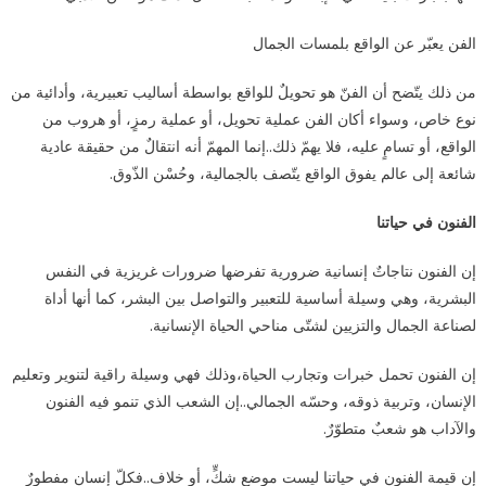
الفن يعبّر عن الواقع بلمسات الجمال
من ذلك يتّضح أن الفنّ هو تحويلٌ للواقع بواسطة أساليب تعبيرية، وأدائية من
نوع خاص، وسواء أكان الفن عملية تحويل، أو عملية رمزٍ، أو هروب من
الواقع، أو تسامٍ عليه، فلا يهمّ ذلك..إنما المهمّ أنه انتقالٌ من حقيقة عادية
شائعة إلى عالم يفوق الواقع يتّصف بالجمالية، وحُسْن الذّوق.
الفنون في حياتنا
إن الفنون نتاجاتٌ إنسانية ضرورية تفرضها ضرورات غريزية في النفس
البشرية، وهي وسيلة أساسية للتعبير والتواصل بين البشر، كما أنها أداة
لصناعة الجمال والتزيين لشتّى مناحي الحياة الإنسانية.
إن الفنون تحمل خبرات وتجارب الحياة،وذلك فهي وسيلة راقية لتنوير وتعليم
الإنسان، وتربية ذوقه، وحسّه الجمالي..إن الشعب الذي تنمو فيه الفنون
والآداب هو شعبٌ متطوّرٌ.
إن قيمة الفنون في حياتنا ليست موضع شكٍّ، أو خلاف..فكلّ إنسان مفطورٌ