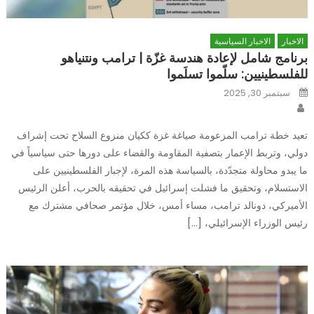
الاخبار
الاخبار السياسية
برنامج شامل لإعادة هندسة غزّة | ترامب ونتنياهو
للفلسطينيين: سلّموا تسلَموا
Posted
سبتمبر 30, 2025
on
Author
تعيد خطة ترامب المزعومة صياغة غزة ككيان منزوع السلاح تحت إشراف
دولي، وتربط الإعمار بتصفية المقاومة والقضاء على دورها حتى سياسياً في
ما يبدو محاولة متجدّدة، بالسياسة هذه المرة، لإجبار الفلسطينيين على
الاستسلام، وتحقيق ما فشلت إسرائيل في تحقيقه بالحرب، أعلن الرئيس
الأميركي، دونالد ترامب، مساء أمس، خلال مؤتمر صحافي مشترك مع
رئيس الوزراء الإسرائيلي، […]