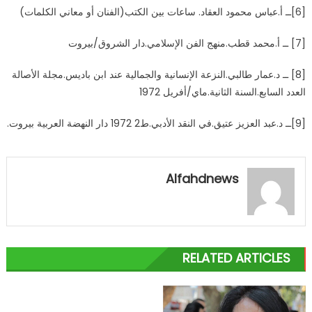
[6]ــ أ.عباس محمود العقاد. ساعات بين الكتب(الفنان أو معاني الكلمات)
[7] ــ أ.محمد قطب.منهج الفن الإسلامي.دار الشروق/بيروت
[8] ــ د.عمار طالبي.النزعة الإنسانية والجمالية عند ابن باديس.مجلة الأصالة
العدد السابع.السنة الثانية.ماي/أفريل 1972
[9]ــ د.عبد العزيز عتيق.في النقد الأدبي.ط2 1972 دار النهضة العربية بيروت.
Alfahdnews
RELATED ARTICLES