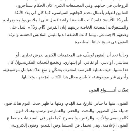
الروحاني في حياتهم. وفي المجتمعات الكبرى كان الحكام يستأجرون
الفنانين للقيام بأعمال تخدم اتّجاههم السياسي، كما كان في بلاد الأنكا
بأمريكا اللاّتينية؛ فلقد كانت الطبقة الراقية تُـقبل على الملابس،والمجوهرات،
والمشغولات المعدنية الخاصة بزينتهم إبان القرنين 15م. و16 م. لتدل على
وضعهم الاجتماعي، بينما كانت الطبقة الدنيا تلبس الملابس الخشنة والرثة.
الفنون في نسيج حياتنا المعاصرة
وحاليا نجد أن الفنون تُوظّف في المجتمعات الكبرى لغرض تجاري، أو
سياسي، أو ديني، أو ثقافي، أو إشهاري، وتخضع للحماية الفكرية..وإنْ كان
هذا نسبيا، حيث عملية القرصنة انتشرت بشكْلٍ واسعٍ لعدّة عوامل موضوعية،
وأخرى غير موضوعية، لا يتّسع مجال هذا الكتاب لعرْضها، وتحليلها.
تعدّدت أنـــــــواع الفنون
الفنون، منها ما ساير التاريخ منذ القِدم، ومنها ما ظهر حديثا. اليوم هناك فنون
جميلة مثل التصوير، والنحت، والحفر، والعمارة،والرسم. وهناك فنون
كالموسيقى،والأدب، والرقص، والمسرح. كما ظهر في السبعينيات مصطلح
الفنون الإعلامية، وهي تشمل فن السينما،وفن الفيديو، وفنون إلكترونية،