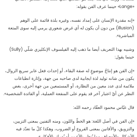
«Lange» حينما عرف الفن بقوله:
«إنه مقدرة الإنسان على إمداد نفسه، وغيره بلذة قائمة على الوهم
(illusion) من دون أن يكون له أي غرض شعوري يرمي إليه سوى المتعة
المباشرة».
وشبيه بهذا التعريف أيضا ما ذهب إليه الفيلسوف الإنكليزي شلّي (Sully)
حينما يقول:
«إن الفن هو إنتاجُ موضوعٍ له صفة البقاء، أو إحداث فعل عابر سريع الزوال،
يكون من شانه توليد لذة ايجابية لدى صاحبه من جهة، وإثارة انطباعات
ملائمة لدى عدد معين من النظارة، أو المستمعين من جهة أخرى، بغض
النظر عن أيّ اعتبار آخر قد يقوم على المنفعة العملية، أو الفائدة الشخصية».
قال عبّاس محمود العقّاد رحمه الله:
«إن الفن في أصل اللغة: هو الخطّ واللون، ومنه التفنين بمعنى التزيين،
والتزويق، والأفانين بمعنى الفروع أو الضروب، وهكذا كلّ ما تعدّد فيه
الأشكال والأوصاف مما يُنظر بالأعـين أو يُدرك بالأفكار.»