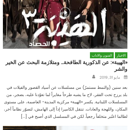
الاخبار
الفنون والاداب
«الهيبة»: عن الذكورية الطافحة… ومتلازمة البحث عن الخير
والشر
Author
Posted
مايو 31, 2019
on
بعد سنين (والنمط مستمرّ) من مسلسلات عن أسياد القصور والفيلات في
بلد يرزح تحت الفقر، لاح ما يشبه طرحاً مغايراً لما تعوّدنا عليه، بضجر، من
المسلسلات اللبنانية. يكسر «الهيبة» مركزية المدينة- العاصمة، على مستوى
المكان، واللهجة والعادات. تنتقل الكاميرا إذاً إلى الهامش، لتصوّر نظاماً آخر،
لطالما اعتُبر متخلفاً رجعياً. لكن في المسلسل الذي أصبح في […]