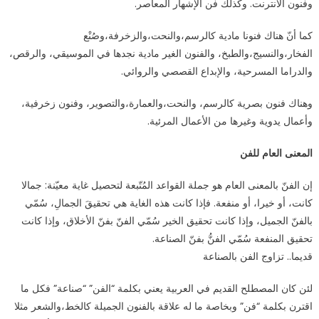
وفنون الأنترنت. وكذلك فن الإشهار المعاصر.
كما أنّ هناك فنونا مادية كالرسم،والنحت،والزخرفة،وصُنْع
الفخار،والنسيج،والطبخ، والفنون الغير مادية نجدها في الموسيقي، والرقص،
والدراما المسرحية، والإبداع القصصي والروائي.
وهناك فنون بصرية كالرسم، والنحت،والعمارة،والتصوير، وفنون زخرفية،
وأعمال يدوية وغيرها من الأعمال المرئية.
المعنى العام للفن
إن الفنّ بالمعنى العام هو جملة القواعد المُتّبعة لتحصيل غاية معيّنة: جمالا
كانت، أو خيرا، أو منفعة. فإذا كانت هذه الغاية هي تحقيقَ الجمالِ، سُمّي
بالفنّ الجميل، وإذا كانت تحقيق الخير سُمّي الفنّ بفنّ الأخلاق، وإذا كانت
تحقيق المنفعة سُمّي الفنُّ بفنّ الصناعة.
قديما.. تزاوج الفن بالصناعة
لئن كان المصطلح القديم في العربية يعني بكلمة “الفن” “صناعة” فكل ما
اقترن بكلمة “فن” وبخاصة ما له علاقة بالفنون الجميلة كالخط،والشعر مثلا