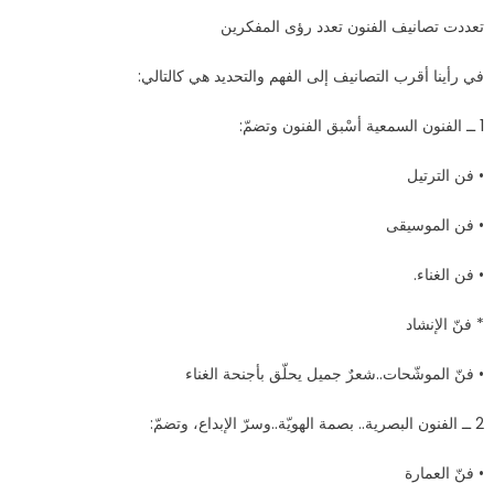
تعددت تصانيف الفنون تعدد رؤى المفكرين
في رأينا أقرب التصانيف إلى الفهم والتحديد هي كالتالي:
1 ــ الفنون السمعية أسْبق الفنون وتضمّ:
• فن الترتيل
• فن الموسيقى
• فن الغناء.
* فنّ الإنشاد
• فنّ الموشّحات..شعرٌ جميل يحلّق بأجنحة الغناء
2 ــ الفنون البصرية.. بصمة الهويّة..وسرّ الإبداع، وتضمّ:
• فنّ العمارة