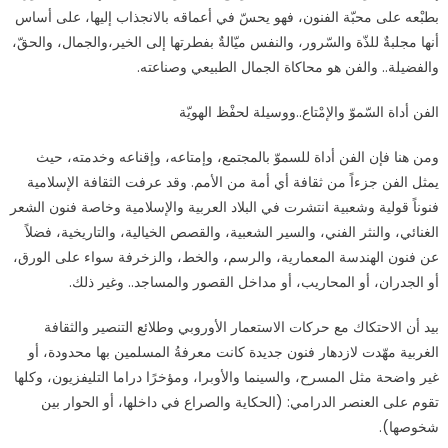
بطبْعه على محبّة الفنون، فهو يحسّ في أعماقه بالانجذاب إليها، على أساس
أنها مجلبةٌ للذّة والسّرور، والنفس ميّالةٌ بفطرتها إلى الخير،والجمال، والحقّ،
والفضيلة.. والفن هو محاكاة الجمال الطبيعي وصناعته.
الفن أداة السّموّ والإمْتاع..ووسيلة لحفْظ الهويّة
ومن هنا فإن الفن أداة للسموّ بالمجتمع، وإمتاعه، وإقناعه وخدمته، حيث
يمثل الفن جزءاً من ثقافة أي أمة من الأمم. وقد عرفت الثقافة الإسلامية
فنوناً قولية وشعبية انتشرت في البلاد العربية والإسلامية وخاصة فنون الشعر
الغنائي، والنثر الفني، والسير الشعبية، والقصص الخيالية، والتاريخية، فضلاً
عن فنون الهندسة المعمارية، والرسم، والخط، والزخرفة سواء على الورق،
أو الجدران، أو المحاريب، أو مداخل القصور والمساجد.. وغير ذلك.
بيد أن الاحتكاك مع حركات الاستعمار الأوروبي وطلائع التنصير والثقافة
الغربية مهّدت لازدهار فنون جديدة كانت معرفةُ المسلمين بها محدودة، أو
غير واضحة مثل المسرح، والسينما والأوبرا، ومؤخرًا دراما التليفزيون، وكلها
تقوم على العنصر الدرامي: (الحكاية والصراع في داخلها، أو الحوار بين
شخوصها).