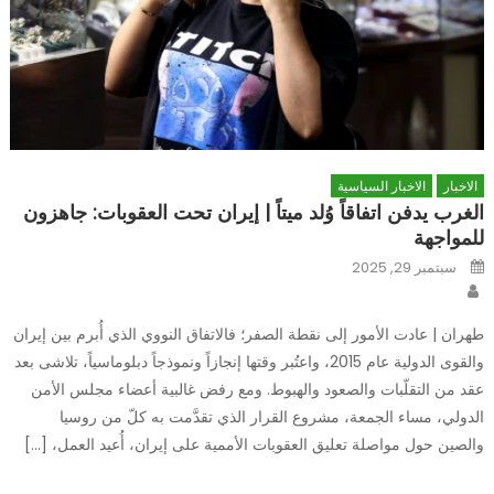
الاخبار
الاخبار السياسية
الغرب يدفن اتفاقاً وُلد ميتاً | إيران تحت العقوبات: جاهزون
للمواجهة
Posted
سبتمبر 29, 2025
on
Author
طهران | عادت الأمور إلى نقطة الصفر؛ فالاتفاق النووي الذي أُبرم بين إيران
والقوى الدولية عام 2015، واعتُبر وقتها إنجازاً ونموذجاً دبلوماسياً، تلاشى بعد
عقد من التقلّبات والصعود والهبوط. ومع رفض غالبية أعضاء مجلس الأمن
الدولي، مساء الجمعة، مشروع القرار الذي تقدَّمت به كلّ من روسيا
والصين حول مواصلة تعليق العقوبات الأممية على إيران، أُعيد العمل، […]