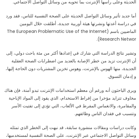
الحديثة وعلى رأسها الإنترنت بما تحويه من وسائل التواصل الاجتماعي.
أما جديد تأثير وسائل التواصل الحديثة على الصحة النفسية للناس، فقد ورد
في دراسة أعدتها ونشرتها هيئة أوربية جديدة، أطلقت خلال اليومين
الماضيين باسم (The European Problematic Use of the Internet
Research Networ).
وتشير نتائج الدراسة التي شارك في إعدادها أكثر من مئة باحث دولي، إلى
أن الإنترنت تزيد من خطر الإصابة بالعديد من اضطرابات الصحة العقلية
الجديدة، منها الهوس بالإنترنت، وهوس تخزين المشتريات دون الحاجة إليها،
و إدمان التسوق.
ويرى الباحثون أنه ورغم أن معظم استخدامات الإنترنت تبدو آمنة، فإن هناك
مخاوف تتزايد مؤخرا من إفراط الاستخدام، الذي يقود إلى المواد الإباحية
والمقامرة، والانغماس المفرط في الألعاب، التي تؤدي إلى تفتيت الأسر
وتتسبب في فقدان الناس وظائفهم.
وكانت دراسات ومقالات منشورة سابقة، قد نبهت إلى الخطر الذي تمثله
وسائل التواصل الاجتماعي عبر الإنترنت، على الصحة النفسية لمستخدميها،