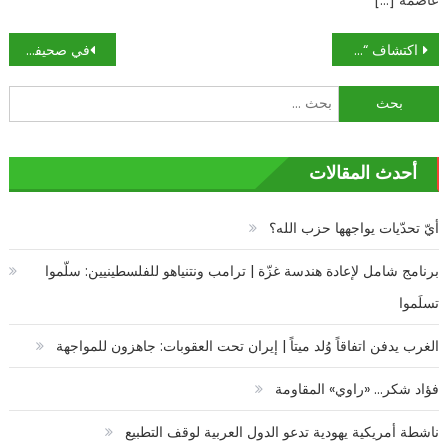
تصفّح
اكتشاف “مفتاح النوم” في الدماغ!
في صحيفة “آي”: فيسك يروي قصة أسرة فلسطينية سلبتها إسرائيل أرضها قبل 25 عاما
المقالات
البحث
عن:
أحدث المقالات
أيّ تحدّيات يواجهها حزب الله؟
برنامج شامل لإعادة هندسة غزّة | ترامب ونتنياهو للفلسطينيين: سلّموا
تسلَموا
الغرب يدفن اتفاقاً وُلد ميتاً | إيران تحت العقوبات: جاهزون للمواجهة
فؤاد شكر… «راوي» المقاومة
ناشطة أمريكية يهودية تدعو الدول العربية لوقف التطبيع