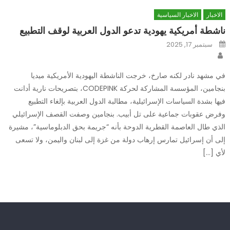
الاخبار
الاخبار السياسية
ناشطة أمريكية يهودية تدعو الدول العربية لوقف التطبيع
Posted
سبتمبر 17, 2025
on
Author
في مشهد نادر لكنه صارخ، خرجت الناشطة اليهودية الأمريكية ميديا
بنجامين، المؤسسة المشاركة لحركة CODEPINK، بتصريحات نارية أدانت
فيها بشدة السياسات الإسرائيلية، مطالبة الدول العربية بإلغاء التطبيع
وفرض عقوبات جماعية على تل أبيب. بنجامين وصفت القصف الإسرائيلي
الذي طال العاصمة القطرية الدوحة بأنه “جريمة بحق الدبلوماسية”، مشيرة
إلى أن إسرائيل تمارس إرهاب دولة من غزة إلى لبنان واليمن، ولا تسعى
لأي […]