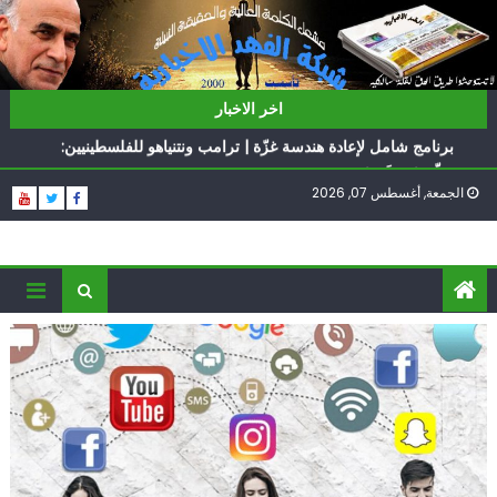
Ski
t
conten
ناشطة أمريكية يهودية تدعو الدول العربية لوقف التطبيع
اخر الاخبار
أيّ تحدّيات يواجهها حزب الله؟
برنامج شامل لإعادة هندسة غزّة | ترامب ونتنياهو للفلسطينيين:
سلّموا تسلَموا
الجمعة, أغسطس 07, 2026
الغرب يدفن اتفاقاً وُلد ميتاً | إيران تحت العقوبات: جاهزون
للمواجهة
فؤاد شكر… «راوي» المقاومة
ناشطة أمريكية يهودية تدعو الدول العربية لوقف التطبيع
أيّ تحدّيات يواجهها حزب الله؟