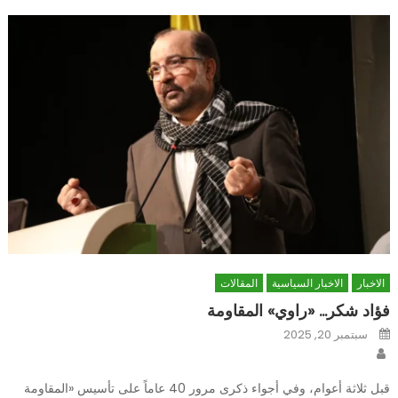
الاخبار
الاخبار السياسية
المقالات
فؤاد شكر… «راوي» المقاومة
Posted
سبتمبر 20, 2025
on
Author
قبل ثلاثة أعوام، وفي أجواء ذكرى مرور 40 عاماً على تأسيس «المقاومة