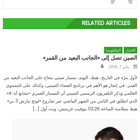
RELATED ARTICLES
الاخبار
التكنلوجيا
الصين تصل إلى «الجانب البعيد من القمر»
Author
Posted
يناير 7, 2019
on
لأول مرّة في التاريخ، هبط، اليوم، مسبار صيني بنجاح على الجانب البعيد من
القمر، في إنجاز هو الأهم في برنامج الفضاء الصيني، وكذلك على المستوى
العالمي.وذكر التلفزيون الرسمي الصيني أن المسبار القمري «تشانغ آه-4»
الذي انطلق في الثامن من الشهر الماضي عبر صاروخ «لونج مارش 3 بي»
هبط بسلاسة الساعة 02:26 بتوقيت غرينتش، وبث أول […]