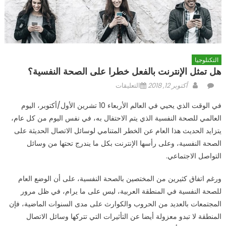
التكنلوجيا
هل تمثل الإنترنت بالفعل خطرا على الصحة النفسية؟
Author
Posted
على
أكتوبر 12, 2018
التعليقات
on
هل
في الوقت الذي يحيي في العالم الأربعاء 10 تشرين الأول/أكتوبر، اليوم
تمثل
العالمي للصحة النفسية الذي يتم الاحتفال به، في نفس اليوم من كل عام،
الإنترنت
يتزايد الحديث هذا العام عن الخطر المتنامي لوسائل الاتصال الحديثة على
بالفعل
خطرا
الصحة النفسية، وعلى رأسها الإنترنت بكل ما يندرج تحتها من وسائل
على
التواصل الاجتماعي.
الصحة
النفسية؟
ورغم اتفاق كثيرين من المختصين بالصحة النفسية، على أن الوضع العام
مغلقة
للصحة النفسية في المنطقة العربية، ليس على ما يرام، في ظل مرور
المجتمعات بالعديد من الحروب والكوارث على مدى السنوات الماضية، فإن
المنطقة لا تبدو معزولة أيضا عن التأثيرات التي تتركها وسائل الاتصال