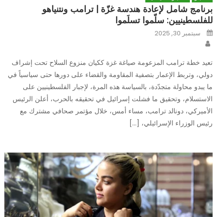
برنامج شامل لإعادة هندسة غزّة | ترامب ونتنياهو
للفلسطينيين: سلّموا تسلَموا
Posted
سبتمبر 30, 2025
on
Author
تعيد خطة ترامب المزعومة صياغة غزة ككيان منزوع السلاح تحت إشراف
دولي، وتربط الإعمار بتصفية المقاومة والقضاء على دورها حتى سياسياً في
ما يبدو محاولة متجدّدة، بالسياسة هذه المرة، لإجبار الفلسطينيين على
الاستسلام، وتحقيق ما فشلت إسرائيل في تحقيقه بالحرب، أعلن الرئيس
الأميركي، دونالد ترامب، مساء أمس، خلال مؤتمر صحافي مشترك مع
رئيس الوزراء الإسرائيلي، […]