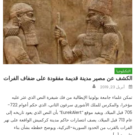
التكنلوجيا
الكشف عن مصير مدينة قديمة مفقودة على ضفاف الفرات
Author
Posted
أبريل 23, 2019
on
تمكن علماء جامعة بولونيا الإيطالية من فك شيفرة النص الذي عثر عليه
مؤخرا، والمكرس للملك الأشوري سرغون الثاني، الذي حكم أعوام 722-
705 قبل الميلاد. ويفيد موقع “EurekAlert” بأن النص الذي يعود تاريخه إلى
عام 713 قبل الميلاد، يصف انتصارات حاكم مدينة كركميش الواقعة على نهر
الفرات بالقرب من الحدود السورية-التركية، ويوضح خططه بشأن بناء
عاصمة […]