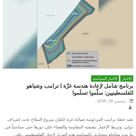
الاخبار
الاخبار السياسية
برنامج شامل لإعادة هندسة غزّة | ترامب ونتنياهو
للفلسطينيين: سلّموا تسلَموا
Posted
سبتمبر 30, 2025
on
Author
تعيد خطة ترامب المزعومة صياغة غزة ككيان منزوع السلاح تحت إشراف
دولي، وتربط الإعمار بتصفية المقاومة والقضاء على دورها حتى سياسياً في
ما يبدو محاولة متجدّدة، بالسياسة هذه المرة، لإجبار الفلسطينيين على