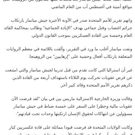
مغلقة
مواقع أمنية في أغسطس آب من العام الماضي.
واتهم تقرير للأمم المتحدة صدر في الآونة الأخيرة جيش ميانمار بارتكاب
جرائم اغتصاب وقتل جماعي بهدف ”الإبادة الجماعية“ وطالب بمحاكمة القائد
العام وخمسة من القادة العسكريين بموجب القانون الدولي.
ونفت ميانمار أغلب ما ورد في التقرير، وألقت باللائمة في معظم الروايات
المتعلقة بارتكاب أفعال وحشية على ”إرهابيين“ من الروهينجا.
غير أن استراليا التي كانت تقدم من قبل تدريبا لجيش ميانمار والتي امتنعت
عن فرض عقوبات تحركت يوم الثلاثاء باستهداف أربعة من القادة الذين
ذكرهم تقرير الأمم المتحدة وقائد كبير آخر.
وقالت وزيرة الخارجية الاسترالية ماريس بين في بيان ”لقد فرضت الآن
عقوبات مالية وحظرا على السفر على خمسة ضباط في جيش ميانمار
مسؤولين عن انتهاكات لحقوق الإنسان ارتكبتها وحدات تحت قيادتهم“.
وكانت الولايات المتحدة قد فرضت قيودا مماثلة على قادة عكسريين كبار
في أغسطس آب. كما فرض الاتحاد الأوروبي قيودا في يونيو حزيران.