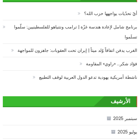
أيّ تحدّيات يواجهها حزب الله؟
برنامج شامل لإعادة هندسة غزّة | ترامب ونتنياهو للفلسطينيين: سلّموا
تسلَموا
الغرب يدفن اتفاقاً وُلد ميتاً | إيران تحت العقوبات: جاهزون للمواجهة
فؤاد شكر… «راوي» المقاومة
ناشطة أمريكية يهودية تدعو الدول العربية لوقف التطبيع
الأرشيف
سبتمبر 2025
يوليو 2025