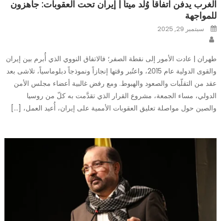
الغرب يدفن اتفاقاً وُلد ميتاً | إيران تحت العقوبات: جاهزون
للمواجهة
Posted
سبتمبر 29, 2025
on
Author
طهران | عادت الأمور إلى نقطة الصفر؛ فالاتفاق النووي الذي أُبرم بين إيران
والقوى الدولية عام 2015، واعتُبر وقتها إنجازاً ونموذجاً دبلوماسياً، تلاشى بعد
عقد من التقلّبات والصعود والهبوط. ومع رفض غالبية أعضاء مجلس الأمن
الدولي، مساء الجمعة، مشروع القرار الذي تقدَّمت به كلّ من روسيا
والصين حول مواصلة تعليق العقوبات الأممية على إيران، أُعيد العمل، […]