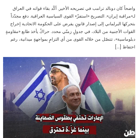
on
واضحاً كان دونالد ترامب في تصريحه الأخير. أكّد بقاء قواته في العراق
لـ«مراقبة إيران». التصريح «استفزّ» القوى السياسية العراقية. دفع مجدّداً
بتحركها البرلماني إلى إصدار قانونٍ يفرض على الحكومة الاتحادية إخراج
القوات الأجنبية من البلاد، في جدولٍ زمنّي محدد. حراكٌ يأخذ طابع «مقاومةٍ
دبلوماسية»، تتنصّل من خلاله القوى من أي التزامٍ بمواجهةٍ ميدانية، رغم
احتفاظ […]