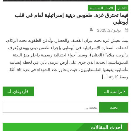
الاخبار
الاخبار السياسية
فيما تحترق غزة.. طقوس دينية إسرائيلية تُقام في قلب
أبوظبي
Author
Posted
يوليو 27, 2025
on
بينما تعيش غزة تحت نيران القصف والحصار، وتُدفن الطفولة تحت الركام،
احتفلت السفارة الإسرائيلية في أبوظبي بإجراء طقس ديني يهودي يُعرف
بـ”بريت ميلاه” (الختان)، وسط أجواء احتفالية رسمية داخل مقرّ البعثة
الدبلوماسية. الحدث الذي جرى على أرض عربية، يأتي في لحظة إنسانية
مأساوية يعيشها الفلسطينيون، حيث يتجاوز عدد الشهداء في غزة 59 ألفًا،
وسط كارثة […]
تصفّح
ترامب: السعوديون ساعدونا كثيرا فيما يخص إسرائيل!
أردوغان: أقترح محاكمة المتهمين الـ18 بمقتل خاشقجي في اسطنبول
المقالات
البحث
عن:
أحدث المقالات