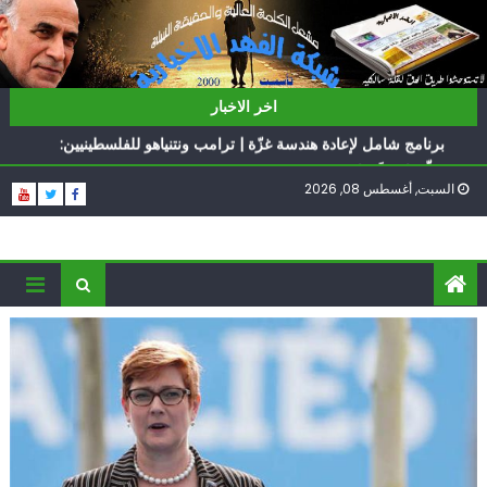
Ski
t
conten
ناشطة أمريكية يهودية تدعو الدول العربية لوقف التطبيع
اخر الاخبار
أيّ تحدّيات يواجهها حزب الله؟
برنامج شامل لإعادة هندسة غزّة | ترامب ونتنياهو للفلسطينيين:
سلّموا تسلَموا
السبت, أغسطس 08, 2026
الغرب يدفن اتفاقاً وُلد ميتاً | إيران تحت العقوبات: جاهزون
للمواجهة
فؤاد شكر… «راوي» المقاومة
ناشطة أمريكية يهودية تدعو الدول العربية لوقف التطبيع
أيّ تحدّيات يواجهها حزب الله؟