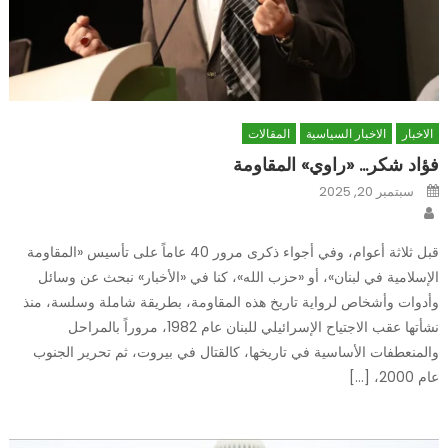
الاخبار
الاخبار السياسية
المقالات
فؤاد شكر… «راوي» المقاومة
Posted
سبتمبر 20, 2025
on
Author
قبل ثلاثة أعوام، وفي أجواء ذكرى مرور 40 عاماً على تأسيس «المقاومة
الإسلامية في لبنان»، أو «حزب الله»، كنا في «الأخبار» نبحث عن وسائل
وأدوات وأشخاص لرواية تاريخ هذه المقاومة، بطريقة شاملة وسلسة، منذ
نشأتها عقب الاجتياح الإسرائيلي للبنان عام 1982، مروراً بالمراحل
والمنعطفات الأساسية في تاريخها، كالقتال في بيروت، ثم تحرير الجنوب
عام 2000، […]