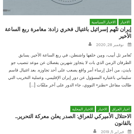
الاخبار
الاخبار السياسية
إيران تتّهم إسرائيل باغتيال فخري زادة: مغامرة ربع الساعة
الأخير
Author
Posted
نوفمبر 28, 2020
on
تُغامر تل أبيب، ومِن خلفها واشنطن، في ربع الساعة الأخير. يسابق
الطرفان الزمن الذي بات لا يتجاوز شهرين يفصلان عن موعد تنصيب جو
بايدن، من أجل إرساء أمر واقع يصعب على أحد تجاوزه. بعد اغتيال قاسم
سليماني باعتباره المسؤول عن دور إيران الإقليمي، وعملية التخريب التي
طالت مفاعل «نطنز» النووي، جاء الدور على آخر ملفّات […]
اخبار العراق
الاخبار
الاخبار المحلية
الاحتلال الأميركي للعراق: الصدر يعلن معركة التحرير…
بالقانون
Author
Posted
فبراير 5, 2019