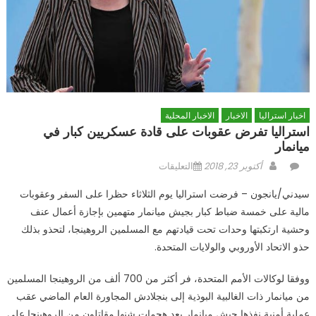
اخبار استراليا
الاخبار
الاخبار المحلية
استراليا تفرض عقوبات على قادة عسكريين كبار في
ميانمار
Author
Posted
على
أكتوبر 23, 2018
التعليقات
on
استراليا
سيدني/يانجون – فرضت استراليا يوم الثلاثاء حظرا على السفر وعقوبات
تفرض
مالية على خمسة ضباط كبار بجيش ميانمار متهمين بإجازة أعمال عنف
عقوبات
وحشية ارتكبتها وحدات تحت قيادتهم مع المسلمين الروهينجا، لتحذو بذلك
على
قادة
حذو الاتحاد الأوروبي والولايات المتحدة.
عسكريين
كبار
ووفقا لوكالات الأمم المتحدة، فر أكثر من 700 ألف من الروهينجا المسلمين
في
من ميانمار ذات الغالبية البوذية إلى بنجلادش المجاورة العام الماضي عقب
ميانمار
عملية أمنية نفذها جيش ميانمار بعد هجمات شنها مقاتلون من الروهينجا على