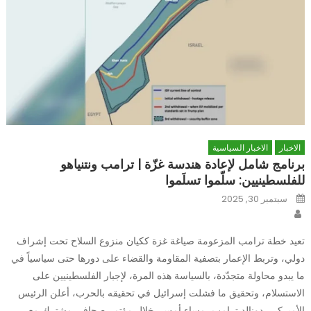
الاخبار
الاخبار السياسية
برنامج شامل لإعادة هندسة غزّة | ترامب ونتنياهو
للفلسطينيين: سلّموا تسلَموا
Posted
سبتمبر 30, 2025
on
Author
تعيد خطة ترامب المزعومة صياغة غزة ككيان منزوع السلاح تحت إشراف
دولي، وتربط الإعمار بتصفية المقاومة والقضاء على دورها حتى سياسياً في
ما يبدو محاولة متجدّدة، بالسياسة هذه المرة، لإجبار الفلسطينيين على
الاستسلام، وتحقيق ما فشلت إسرائيل في تحقيقه بالحرب، أعلن الرئيس
الأميركي، دونالد ترامب، مساء أمس، خلال مؤتمر صحافي مشترك مع