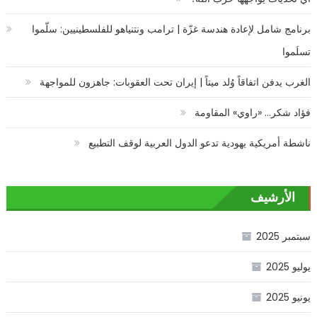
برنامج شامل لإعادة هندسة غزّة | ترامب ونتنياهو للفلسطينيين: سلّموا
تسلَموا
الغرب يدفن اتفاقاً وُلد ميتاً | إيران تحت العقوبات: جاهزون للمواجهة
فؤاد شكر… «راوي» المقاومة
ناشطة أمريكية يهودية تدعو الدول العربية لوقف التطبيع
الأرشيف
سبتمبر 2025
يوليو 2025
يونيو 2025