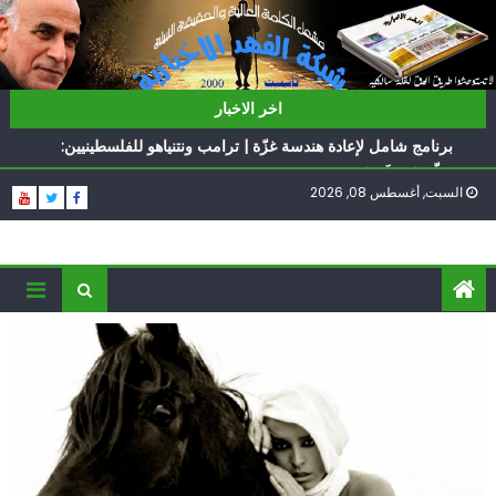
Ski
t
conten
ناشطة أمريكية يهودية تدعو الدول العربية لوقف التطبيع
اخر الاخبار
أيّ تحدّيات يواجهها حزب الله؟
برنامج شامل لإعادة هندسة غزّة | ترامب ونتنياهو للفلسطينيين:
سلّموا تسلَموا
السبت, أغسطس 08, 2026
الغرب يدفن اتفاقاً وُلد ميتاً | إيران تحت العقوبات: جاهزون
للمواجهة
فؤاد شكر… «راوي» المقاومة
ناشطة أمريكية يهودية تدعو الدول العربية لوقف التطبيع
أيّ تحدّيات يواجهها حزب الله؟