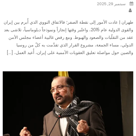
Posted
سبتمبر 29, 2025
on
Author
طهران | عادت الأمور إلى نقطة الصفر؛ فالاتفاق النووي الذي أُبرم بين إيران
والقوى الدولية عام 2015، واعتُبر وقتها إنجازاً ونموذجاً دبلوماسياً، تلاشى بعد
عقد من التقلّبات والصعود والهبوط. ومع رفض غالبية أعضاء مجلس الأمن
الدولي، مساء الجمعة، مشروع القرار الذي تقدَّمت به كلّ من روسيا
والصين حول مواصلة تعليق العقوبات الأممية على إيران، أُعيد العمل، […]