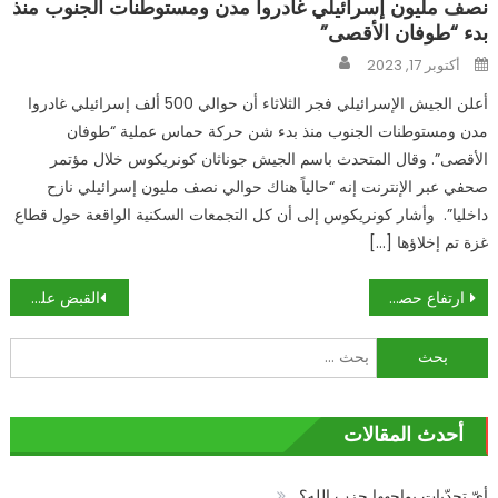
نصف مليون إسرائيلي غادروا مدن ومستوطنات الجنوب منذ
بدء “طوفان الأقصى”
Author
Posted
أكتوبر 17, 2023
on
أعلن الجيش الإسرائيلي فجر الثلاثاء أن حوالي 500 ألف إسرائيلي غادروا
مدن ومستوطنات الجنوب منذ بدء شن حركة حماس عملية “طوفان
الأقصى”. وقال المتحدث باسم الجيش جوناثان كونريكوس خلال مؤتمر
صحفي عبر الإنترنت إنه “حالياً هناك حوالي نصف مليون إسرائيلي نازح
داخليا”. وأشار كونريكوس إلى أن كل التجمعات السكنية الواقعة حول قطاع
غزة تم إخلاؤها […]
تصفّح
ارتفاع حصيلة الضحايا جراء السيول في الأردن إلى 18 قتيلا و 34 مصابا
القبض على مسن (102عام) بتهمة “الاعتداء الجنسي”!
المقالات
البحث
عن:
أحدث المقالات
أيّ تحدّيات يواجهها حزب الله؟