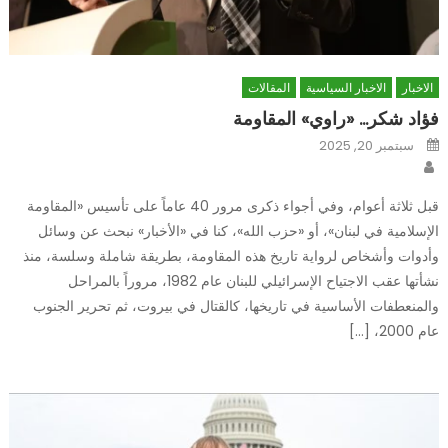
الاخبار
الاخبار السياسية
المقالات
فؤاد شكر… «راوي» المقاومة
Posted
سبتمبر 20, 2025
on
Author
قبل ثلاثة أعوام، وفي أجواء ذكرى مرور 40 عاماً على تأسيس «المقاومة
الإسلامية في لبنان»، أو «حزب الله»، كنا في «الأخبار» نبحث عن وسائل
وأدوات وأشخاص لرواية تاريخ هذه المقاومة، بطريقة شاملة وسلسة، منذ
نشأتها عقب الاجتياح الإسرائيلي للبنان عام 1982، مروراً بالمراحل
والمنعطفات الأساسية في تاريخها، كالقتال في بيروت، ثم تحرير الجنوب
عام 2000، […]