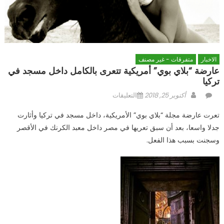
الاخبار
متفرقات - غير مصنف
عارضة “بلاي بوي” أمريكية تتعرى بالكامل داخل مسجد في
تركيا
Author
Posted
على
أكتوبر 25, 2018
التعليقات
on
عارضة
تعرت عارضة مجلة “بلاي بوي” الأمريكية، داخل مسجد في تركيا وأثارت
“بلاي
جدلا واسعا، بعد أن سبق تعريها في مصر داخل معبد الكرنك في الأقصر
بوي”
وسجنت بسبب هذا الفعل.
أمريكية
تتعرى
بالكامل
داخل
مسجد
في
تركيا
مغلقة