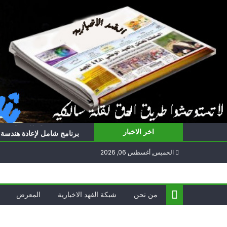
Ski
t
conten
ناشطة أمريكية يهودية تدعو 
أيّ تحدّيات يواجهها حزب الل
برنامج شامل لإعادة هندسة غز
اخر الاخبار
الغرب يدفن اتفاقاً وُلد ميتا
الخميس, أغسطس 06, 2026
فؤاد شكر… «راوي» المقاوم
ناشطة أمريكية يهودية تدعو 
أيّ تحدّيات يواجهها حزب الل
من نحن
شبكة الفهد الاخبارية
المعرض