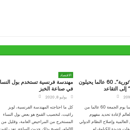
الاقتصاد
في خطوة “ثورية”.. 60 عالما يحيلون
مهندسة فرنسية تستخدم بول النسا
 إلى التقاعد
في صناعة الخبز
Author
Author
Posted
يوليو 8, 2020
on
اجتمع في فرنسا يوم الجمعة 60 عالما من
كل ما احتاجته المهندسة الفرنسية، لويز
عالم لإعادة تحديد مفهوم
راغيت، لتخصيب القمح هو بعض بول النساء
لعالمية وإصلاح النظام الدولي
المستخرج من المراحيض العامة، وقليل من
فات جديدة للكيلوغرام
الإلهام، لتصبح بذلك حديث الساعة. تعد راغيت