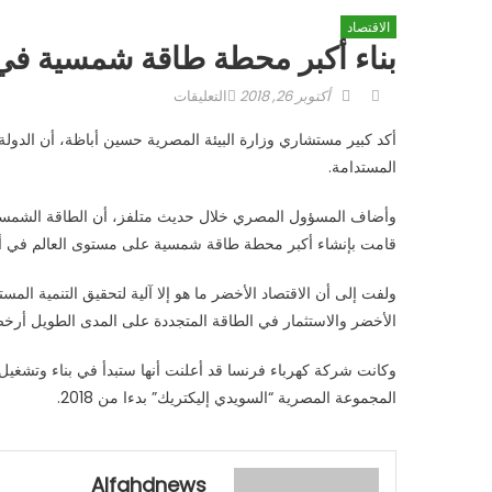
الاقتصاد
بناء أكبر محطة طاقة شمسية في
Author
Posted
على
أكتوبر 26, 2018
التعليقات
on
بناء
أكد كبير مستشاري وزارة البيئة المصرية حسين أباظة، أن الدو
أكبر
المستدامة.
محطة
طاقة
وأضاف المسؤول المصري خلال حديث متلفز، أن الطاقة الشمسية م
شمسية
قامت بإنشاء أكبر محطة طاقة شمسية على مستوى العالم في أ
في
العالم
ولفت إلى أن الاقتصاد الأخضر ما هو إلا آلية لتحقيق التنمية المست
في
الأخضر والاستثمار في الطاقة المتجددة على المدى الطويل أرخص
مصر
مغلقة
المجموعة المصرية “السويدي إليكتريك” بدءا من 2018.
Alfahdnews