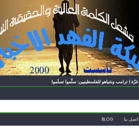
الدول العربية لوقف التطبيع
ه؟
ّة | ترامب ونتنياهو للفلسطينيين: سلّموا تسلَموا
ً | إيران تحت العقوبات: جاهزون للمواجهة
ة
الدول العربية لوقف التطبيع
ه؟
اتصل بنا
BLOG