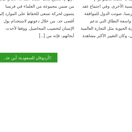
سية الأخرى. وفي اجتماع عقد
من ضمن مجموعة من العلماء في فرنسا
سا، صوتت الدول للموافقة
ينتمون لحركة تسعى للحفاظ على الموارد إل
واسعة النطاق التي تدعم
أقصى حد، من خلال دعوتهم لاستخدام بول
 الحيوية مثل التجارة العالمية
الإنسان لتخصيب المحاصيل. ووفقا لأحدث
ي، وكان التغيير الأكثر مشاهدة
أبحاثهم، فإنه من […]
أردوغان للسعودية: أين جثة خاشقجي؟