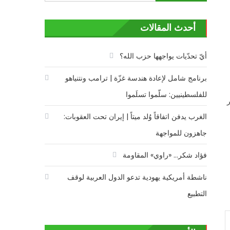
عن:
أحدث المقالات
أيّ تحدّيات يواجهها حزب الله؟
برنامج شامل لإعادة هندسة غزّة | ترامب ونتنياهو
للفلسطينيين: سلّموا تسلَموا
الغرب يدفن اتفاقاً وُلد ميتاً | إيران تحت العقوبات:
جاهزون للمواجهة
فؤاد شكر… «راوي» المقاومة
ناشطة أمريكية يهودية تدعو الدول العربية لوقف
التطبيع