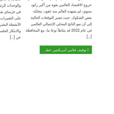
خروج الاقتصاد العالمي بقوة من أكبر ركود
والوحدات الرئي
سنوي، لم يشهده العالم منذ عقود، يتخلله
في فرساي بفرن
بعض الشكوك. حيث تشير التوقعات الحالية
على التغييرات 
إلى أن نمو الناتج المحلي الإجمالي العالمي
الأنشطة البشرية
في عام 2022 قد يتبَاطأ نوعا ما، مع المحافظة
والابتكار العلم
[…]
عن […]
تصفّح
توقيف فتاتين أمريكيتين خططتا لمجزرة تدخلهما جهنم
المقالات