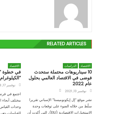
RELATED ARTICLES
الاقتصاد
الدراسات
الاقتصاد
10 سيناريوهات محتملة ستحدث
فوضى في الاقتصاد العالمي بحلول
“الكيلوغرام”
عام 2022
Posted
نوفمبر 17, 2018
on
Author
Posted
نوفمبر 13, 2021
on
نشر موقع “إل إيكونوميستا” الإسباني تقريرا
مختلف أنحاء ال
سلّط من خلاله الضوء على توقعات وحدة
وحدات القياس ا
الاستخبارات الاقتصادية (EIU)، التي أكدت أن
للقياسات بتعري