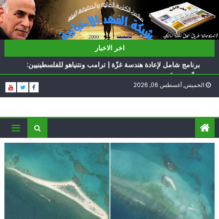
Ski
t
conten
ناشطة أمريكية يهودية تدعو الدول العربية لوقف التطبيع
اخر الاخبار
أيّ تحدّيات يواجهها حزب الله؟
برنامج شامل لإعادة هندسة غزّة | ترامب ونتنياهو للفلسطينيين:
سلّموا تسلَموا
الخميس, أغسطس 06, 2026
الغرب يدفن اتفاقاً وُلد ميتاً | إيران تحت العقوبات: جاهزون
للمواجهة
فؤاد شكر… «راوي» المقاومة
ناشطة أمريكية يهودية تدعو الدول العربية لوقف التطبيع
أيّ تحدّيات يواجهها حزب الله؟