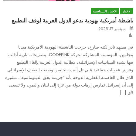
الاخبار
الاخبار السياسية
ناشطة أمريكية يهودية تدعو الدول العربية لوقف التطبيع
Posted
سبتمبر 17, 2025
on
Author
في مشهد نادر لكنه صارخ، خرجت الناشطة اليهودية الأمريكية ميديا
بنجامين، المؤسسة المشاركة لحركة CODEPINK، بتصريحات نارية أدانت
فيها بشدة السياسات الإسرائيلية، مطالبة الدول العربية بإلغاء التطبيع
وفرض عقوبات جماعية على تل أبيب. بنجامين وصفت القصف الإسرائيلي
الذي طال العاصمة القطرية الدوحة بأنه “جريمة بحق الدبلوماسية”، مشيرة
إلى أن إسرائيل تمارس إرهاب دولة من غزة إلى لبنان واليمن، ولا تسعى
لأي […]