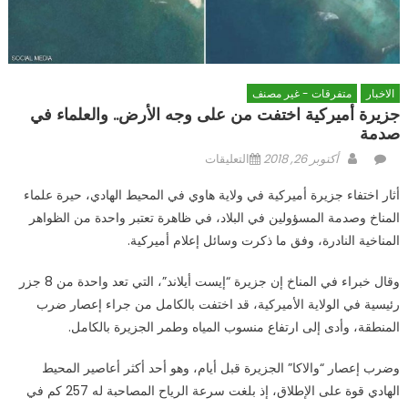
الاخبار
متفرقات - غير مصنف
جزيرة أميركية اختفت من على وجه الأرض.. والعلماء في
صدمة
Author
Posted
على
أكتوبر 26, 2018
التعليقات
on
جزيرة
أثار اختفاء جزيرة أميركية في ولاية هاوي في المحيط الهادي، حيرة علماء
أميركية
المناخ وصدمة المسؤولين في البلاد، في ظاهرة تعتبر واحدة من الظواهر
اختفت
المناخية النادرة، وفق ما ذكرت وسائل إعلام أميركية.
من
على
وقال خبراء في المناخ إن جزيرة “إيست أيلاند”، التي تعد واحدة من 8 جزر
وجه
الأرض..
رئيسية في الولاية الأميركية، قد اختفت بالكامل من جراء إعصار ضرب
والعلماء
المنطقة، وأدى إلى ارتفاع منسوب المياه وطمر الجزيرة بالكامل.
في
صدمة
وضرب إعصار “والاكا” الجزيرة قبل أيام، وهو أحد أكثر أعاصير المحيط
مغلقة
الهادي قوة على الإطلاق، إذ بلغت سرعة الرياح المصاحبة له 257 كم في