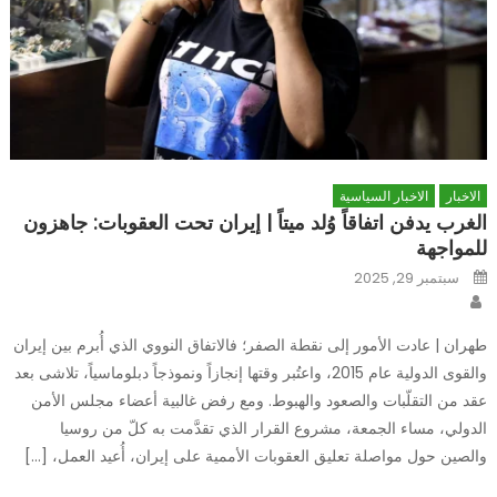
الاخبار
الاخبار السياسية
الغرب يدفن اتفاقاً وُلد ميتاً | إيران تحت العقوبات: جاهزون
للمواجهة
Posted
سبتمبر 29, 2025
on
Author
طهران | عادت الأمور إلى نقطة الصفر؛ فالاتفاق النووي الذي أُبرم بين إيران
والقوى الدولية عام 2015، واعتُبر وقتها إنجازاً ونموذجاً دبلوماسياً، تلاشى بعد
عقد من التقلّبات والصعود والهبوط. ومع رفض غالبية أعضاء مجلس الأمن
الدولي، مساء الجمعة، مشروع القرار الذي تقدَّمت به كلّ من روسيا
والصين حول مواصلة تعليق العقوبات الأممية على إيران، أُعيد العمل، […]