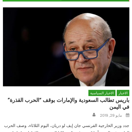
الاخبار
الاخبار السياسية
باريس تطالب السعودية والإمارات بوقف “الحرب القذرة”
في اليمن
Author
Posted
مايو 29, 2019
on
جدد وزير الخارجية الفرنسي جان إيف لو دريان، اليوم الثلاثاء، وصف الحرب