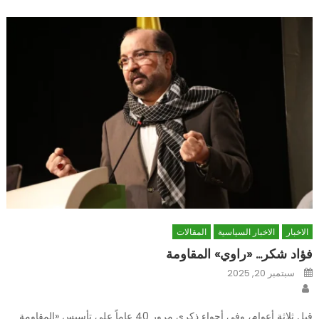
الاخبار
الاخبار السياسية
المقالات
فؤاد شكر… «راوي» المقاومة
Posted
سبتمبر 20, 2025
on
Author
قبل ثلاثة أعوام، وفي أجواء ذكرى مرور 40 عاماً على تأسيس «المقاومة