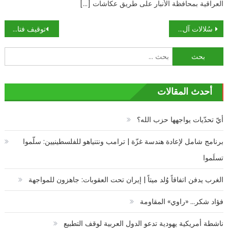
العراقية بمحافظة الأنبار على طريق عكاشات […]
تصفّح
سُلالات آل صهيون
توقيف فتاتين أمريكيتين خططتا لمجزرة تدخلهما جهنم
المقالات
البحث
عن:
أحدث المقالات
أيّ تحدّيات يواجهها حزب الله؟
برنامج شامل لإعادة هندسة غزّة | ترامب ونتنياهو للفلسطينيين: سلّموا
تسلَموا
الغرب يدفن اتفاقاً وُلد ميتاً | إيران تحت العقوبات: جاهزون للمواجهة
فؤاد شكر… «راوي» المقاومة
ناشطة أمريكية يهودية تدعو الدول العربية لوقف التطبيع