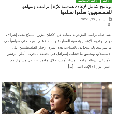
الاخبار
الاخبار السياسية
برنامج شامل لإعادة هندسة غزّة | ترامب ونتنياهو
للفلسطينيين: سلّموا تسلَموا
Posted
سبتمبر 30, 2025
on
Author
تعيد خطة ترامب المزعومة صياغة غزة ككيان منزوع السلاح تحت إشراف
دولي، وتربط الإعمار بتصفية المقاومة والقضاء على دورها حتى سياسياً في
ما يبدو محاولة متجدّدة، بالسياسة هذه المرة، لإجبار الفلسطينيين على
الاستسلام، وتحقيق ما فشلت إسرائيل في تحقيقه بالحرب، أعلن الرئيس
الأميركي، دونالد ترامب، مساء أمس، خلال مؤتمر صحافي مشترك مع
رئيس الوزراء الإسرائيلي، […]