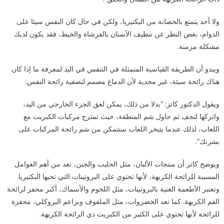
مغلقة
ولا أحد يتمتع بالحصانة من البكتيريا، ولكن في حال كان النفس سيئا على
الدوام، بغض النظر عن تنظيف الأسنان بالفرشاة والخيط، فقد يكون لديك
مشكلة مزمنة.
ويبدو أن الطريقة القياسية المتمثلة في التنفس في اليد لمعرفة ما إذا كان
هناك رائحة سيئة، غير مجدية لأن الدماغ مصمم لتصفية رائحة النفس.
ويقول الدكتور كاتز: “بدلا من ذلك، يمكن لعق الجزء الخارجي من اليد،
واتركها لتجف ثم حاول شم المنطقة، حيث تمتزج مركبات الكبريت مع
اللعاب، لذلك عندما يتبخر اللعاب ستتمكن من شم رائحة المركبات على
بشرتك”.
ويوضح كاتز أن منتجات الألبان، مثل الحليب والجبن، تعد من أهم العوامل
المسببة للرائحة الكريهة، لأنها تحتوي على البروتينات التي تحبها البكتيريا.
وتعتبر الأطعمة الغنية بالبروتينات، مثل اللحوم والأسماك، أكبر محفز لرائحة
الفم الكريهة. كما تعد الخضروات، مثل الملفوف وبراعم البروكلي، محفزة
للرائحة لأنها تحتوي على الكثير من الكبريت ذي الرائحة الكريهة.