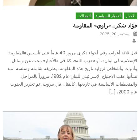
الاخبار
الاخبار السياسية
المقالات
فؤاد شكر… «راوي» المقاومة
Posted
سبتمبر 20, 2025
on
Author
قبل ثلاثة أعوام، وفي أجواء ذكرى مرور 40 عاماً على تأسيس «المقاومة
الإسلامية في لبنان»، أو «حزب الله»، كنا في «الأخبار» نبحث عن وسائل
وأدوات وأشخاص لرواية تاريخ هذه المقاومة، بطريقة شاملة وسلسة، منذ
نشأتها عقب الاجتياح الإسرائيلي للبنان عام 1982، مروراً بالمراحل
والمنعطفات الأساسية في تاريخها، كالقتال في بيروت، ثم تحرير الجنوب
عام 2000، […]