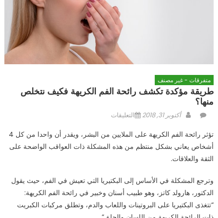
متفرقات - غير مصنف
طريقة مؤكدة تكشف رائحة الفم الكريهة فكيف نتخلص
منها؟
Author
Posted
على
أكتوبر 31, 2018
التعليقات
on
طريقة
تؤثر رائحة الفم الكريهة على الملايين من البشر، ويقدر أن واحدا من كل 4
مؤكدة
أشخاص يعاني بشكل منتظم من هذه المشكلة ذات العواقب الواضحة على
تكشف
الثقة والعلاقات.
رائحة
الفم
وترجع المشكلة في الأساس إلى البكتيريا التي تعيش في الفم، حيث يقول
الكريهة
فكيف
الدكتور، هارولد كاتز، وهو طبيب أسنان وخبير في رائحة الفم الكريهة:
نتخلص
“تتغذى البكتيريا على البروتينات واللعاب والدم، وتطلق مركبات الكبريت
منها؟
ذات الرائحة الكريهة من اللسان والحلق”.