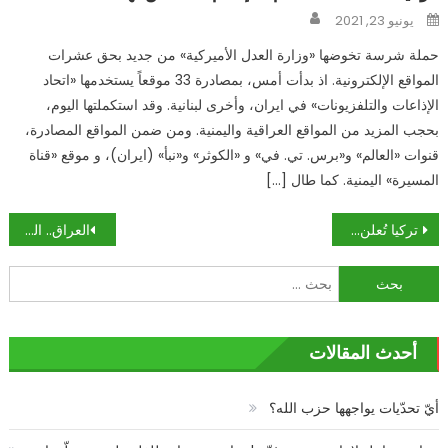
Author
Posted
يونيو 23, 2021
on
حملة شرسة تخوضها «وزارة العدل الأميركية» من جديد بحق عشرات
المواقع الإلكترونية. اذ بدأت أمس، بمصادرة 33 موقعاً يستخدمها «اتحاد
الإذاعات والتلفزيونات» في ايران، وأخرى لبنانية. وقد استكملتها اليوم،
بحجب المزيد من المواقع العراقية واليمنية. ومن ضمن المواقع المصادرة،
قنوات «العالم» و«برس. تي. في» و «الكوثر» و«نبأ» (ايران)، و موقع «قناة
المسيرة» اليمنية. كما طال […]
تصفّح
تركيا تُعلن عدم التعاون السعودي: «ملف الجثة» يضيّق الخناق على ابن سلمان
العراق.. العثور على مخابئ لـ”داعش” في الصحراء ومقتل 4 من عناصره
المقالات
البحث
عن:
أحدث المقالات
أيّ تحدّيات يواجهها حزب الله؟