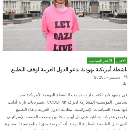
الاخبار
الاخبار السياسية
ناشطة أمريكية يهودية تدعو الدول العربية لوقف التطبيع
Posted
سبتمبر 17, 2025
on
Author
في مشهد نادر لكنه صارخ، خرجت الناشطة اليهودية الأمريكية ميديا
بنجامين، المؤسسة المشاركة لحركة CODEPINK، بتصريحات نارية أدانت
فيها بشدة السياسات الإسرائيلية، مطالبة الدول العربية بإلغاء التطبيع
وفرض عقوبات جماعية على تل أبيب. بنجامين وصفت القصف الإسرائيلي
الذي طال العاصمة القطرية الدوحة بأنه “جريمة بحق الدبلوماسية”، مشيرة