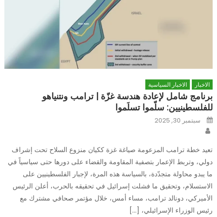
الاخبار
الاخبار السياسية
برنامج شامل لإعادة هندسة غزّة | ترامب ونتنياهو
للفلسطينيين: سلّموا تسلَموا
Posted
سبتمبر 30, 2025
on
Author
تعيد خطة ترامب المزعومة صياغة غزة ككيان منزوع السلاح تحت إشراف
دولي، وتربط الإعمار بتصفية المقاومة والقضاء على دورها حتى سياسياً في
ما يبدو محاولة متجدّدة، بالسياسة هذه المرة، لإجبار الفلسطينيين على
الاستسلام، وتحقيق ما فشلت إسرائيل في تحقيقه بالحرب، أعلن الرئيس
الأميركي، دونالد ترامب، مساء أمس، خلال مؤتمر صحافي مشترك مع
رئيس الوزراء الإسرائيلي، […]