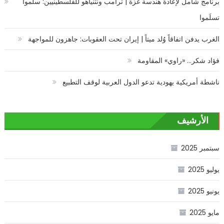
برنامج شامل لإعادة هندسة غزّة | ترامب ونتنياهو للفلسطينيين: سلّموا
تسلَموا
الغرب يدفن اتفاقاً وُلد ميتاً | إيران تحت العقوبات: جاهزون للمواجهة
فؤاد شكر… «راوي» المقاومة
ناشطة أمريكية يهودية تدعو الدول العربية لوقف التطبيع
الأرشيف
سبتمبر 2025
يوليو 2025
يونيو 2025
مايو 2025