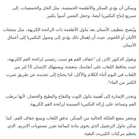
ويمكن أن يؤدي السكر والأطعمة الحمضية، مثل الخل والحمضيات، إلى
تسريع إنتاج البكتيريا أيضا، وجعل النفس أسوأ بكثير.
ويُنصح بتنظيف الأسنان بعد تناول الأطعمة ذات الرائحة الكريهة، مثل منتجات
الألبان أو اللحوم، حيث أن إهمال ذلك يؤدي إلى وصول البكتيريا إلى أعماق
الأسنان.
ويقول الدكتور كاتز، إن “جفاف الفم هو سبب رئيسي لرائحة الفم الكريهة،
حيث يحافظ اللعاب على أنفاسك منعشة. ويستهلك الإنسان 1.5 لتر من
اللعاب في اليوم أثناء الكلام والأكل، لذا يحتاج إلى تجديده عن طريق شرب
الكثير من الماء”.
وتجدر الإشارة إلى أهمية تناول التوت والتفاح والبطيخ والخضار، لأنها ترطب
الفم وتساعد على إزالة البكتيريا المسببة لرائحة الفم الكريهة.
ويحفز مضغ العلكة الخالية من السكر، تدفق اللعاب ويمنع جفاف الفم، كما
يمكن تناول الزنجبيل الذي يحوي مادة كيمائية تعزز مستويات الإنزيم، الذي
يحطم مركبات الكبريت النقية.