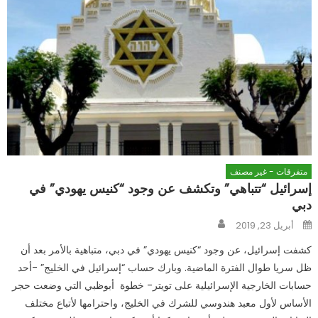
متفرقات - غير مصنف
إسرائيل “تتباهي” وتكشف عن وجود “كنيس يهودي” في
دبي
Author
Posted
أبريل 23, 2019
on
كشفت إسرائيل، عن وجود “كنيس يهودي” في دبي، متباهية بالأمر بعد أن
ظل سريا طوال الفترة الماضية. وبارك حساب “إسرائيل في الخليج” -أحد
حسابات الخارجية الإسرائيلية على تويتر- خطوة أبوظبي التي وضعت حجر
الأساس لأول معبد هندوسي للشرك في الخليج، واحترامها لأتباع مختلف