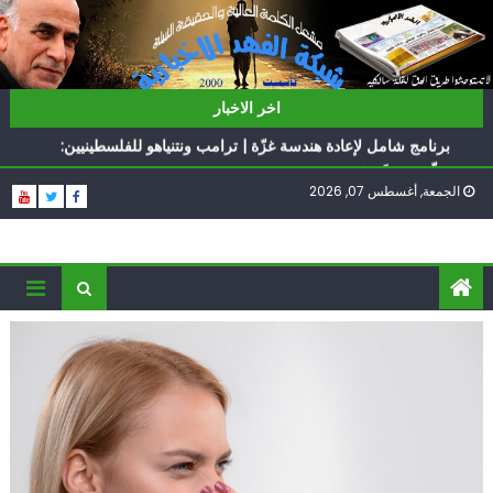
Ski
t
conten
ناشطة أمريكية يهودية تدعو الدول العربية لوقف التطبيع
اخر الاخبار
أيّ تحدّيات يواجهها حزب الله؟
برنامج شامل لإعادة هندسة غزّة | ترامب ونتنياهو للفلسطينيين:
سلّموا تسلَموا
الجمعة, أغسطس 07, 2026
الغرب يدفن اتفاقاً وُلد ميتاً | إيران تحت العقوبات: جاهزون
للمواجهة
فؤاد شكر… «راوي» المقاومة
ناشطة أمريكية يهودية تدعو الدول العربية لوقف التطبيع
أيّ تحدّيات يواجهها حزب الله؟