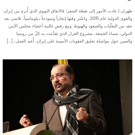
طهران | عادت الأمور إلى نقطة الصفر؛ فالاتفاق النووي الذي أُبرم بين إيران
والقوى الدولية عام 2015، واعتُبر وقتها إنجازاً ونموذجاً دبلوماسياً، تلاشى بعد
عقد من التقلّبات والصعود والهبوط. ومع رفض غالبية أعضاء مجلس الأمن
الدولي، مساء الجمعة، مشروع القرار الذي تقدَّمت به كلّ من روسيا
والصين حول مواصلة تعليق العقوبات الأممية على إيران، أُعيد العمل، […]