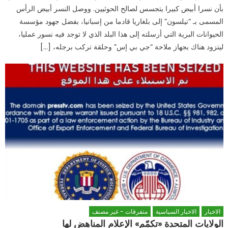
بأن نسرا أبيض كبيرا يتجسس لصالح الحوثيين. ووصل النسر أبيض الرأس
المسمى بـ “نيلسون” إلى بلغاريا قادما من إسبانيا، بفضل جهود مؤسسة
الحيوانات البرية التي أرسلته إلى هذا البلد الذي لا توجد فيه نسور عمليا،
ليتزود هناك بجهاز ملاحة “جي بي إس” وحلقة تركب برجله، […]
الاخبار
الاخبار السياسية
متفرقات - غير مصنف
الولايات المتحدة «تكمّم» الإعلام المناهض لها