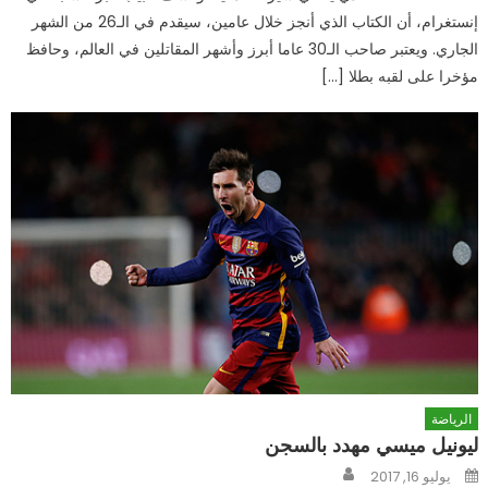
إنستغرام، أن الكتاب الذي أنجز خلال عامين، سيقدم في الـ26 من الشهر
الجاري. ويعتبر صاحب الـ30 عاما أبرز وأشهر المقاتلين في العالم، وحافظ
مؤخرا على لقبه بطلا […]
الرياضة
ليونيل ميسي مهدد بالسجن
Author
Posted
يوليو 16, 2017
on