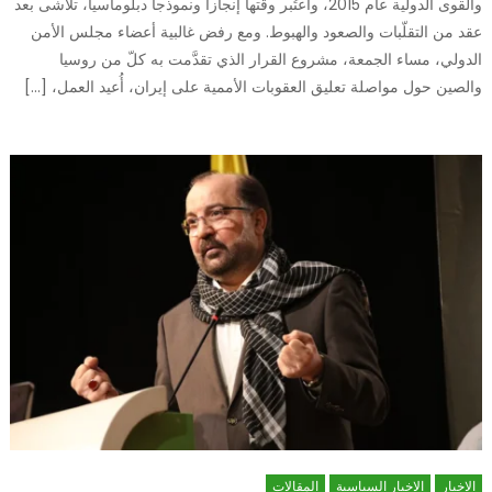
والقوى الدولية عام 2015، واعتُبر وقتها إنجازاً ونموذجاً دبلوماسياً، تلاشى بعد
عقد من التقلّبات والصعود والهبوط. ومع رفض غالبية أعضاء مجلس الأمن
الدولي، مساء الجمعة، مشروع القرار الذي تقدَّمت به كلّ من روسيا
والصين حول مواصلة تعليق العقوبات الأممية على إيران، أُعيد العمل، […]
الاخبار
الاخبار السياسية
المقالات