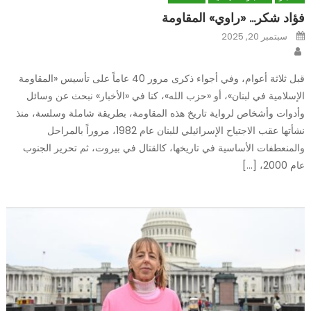
فؤاد شكر… «راوي» المقاومة
Posted
سبتمبر 20, 2025
on
Author
قبل ثلاثة أعوام، وفي أجواء ذكرى مرور 40 عاماً على تأسيس «المقاومة
الإسلامية في لبنان»، أو «حزب الله»، كنا في «الأخبار» نبحث عن وسائل
وأدوات وأشخاص لرواية تاريخ هذه المقاومة، بطريقة شاملة وسلسة، منذ
نشأتها عقب الاجتياح الإسرائيلي للبنان عام 1982، مروراً بالمراحل
والمنعطفات الأساسية في تاريخها، كالقتال في بيروت، ثم تحرير الجنوب
عام 2000، […]