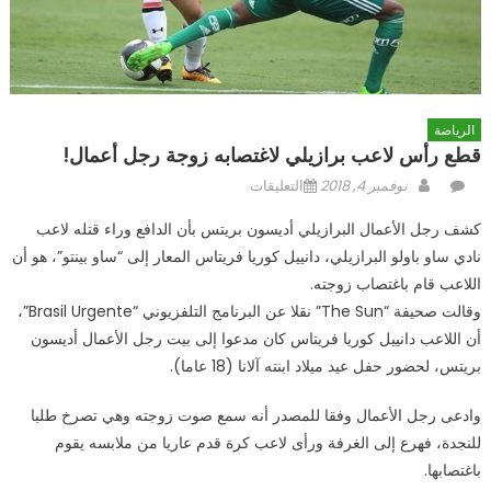
الرياضة
قطع رأس لاعب برازيلي لاغتصابه زوجة رجل أعمال!
Author
Posted
على
نوفمبر 4, 2018
التعليقات
on
قطع
كشف رجل الأعمال البرازيلي أديسون بريتس بأن الدافع وراء قتله لاعب
رأس
نادي ساو باولو البرازيلي، دانييل كوريا فريتاس المعار إلى “ساو بينتو”، هو أن
لاعب
اللاعب قام باغتصاب زوجته.
برازيلي
لاغتصابه
وقالت صحيفة “The Sun” نقلا عن البرنامج التلفزيوني “Brasil Urgente”،
زوجة
أن اللاعب دانييل كوريا فريتاس كان مدعوا إلى بيت رجل الأعمال أديسون
رجل
بريتس، لحضور حفل عيد ميلاد ابنته آلانا (18 عاما).
أعمال!
مغلقة
وادعى رجل الأعمال وفقا للمصدر أنه سمع صوت زوجته وهي تصرخ طلبا
للنجدة، فهرع إلى الغرفة ورأى لاعب كرة قدم عاريا من ملابسه يقوم
باغتصابها.