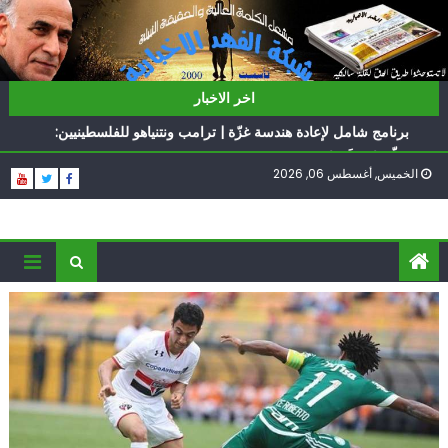
Ski
t
conten
ناشطة أمريكية يهودية تدعو الدول العربية لوقف التطبيع
اخر الاخبار
أيّ تحدّيات يواجهها حزب الله؟
برنامج شامل لإعادة هندسة غزّة | ترامب ونتنياهو للفلسطينيين:
سلّموا تسلَموا
الخميس, أغسطس 06, 2026
الغرب يدفن اتفاقاً وُلد ميتاً | إيران تحت العقوبات: جاهزون
للمواجهة
فؤاد شكر… «راوي» المقاومة
ناشطة أمريكية يهودية تدعو الدول العربية لوقف التطبيع
أيّ تحدّيات يواجهها حزب الله؟