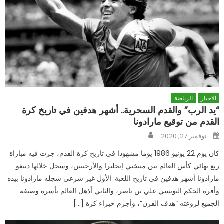
الاخبار
الرياضة
“يد الرب” والقدم السحرية.. أشهر هدفين في تاريخ كرة
القدم من توقيع مارادونا
Author
Posted
نوفمبر 27, 2020
on
كان يوم 22 يونيو 1986 يوما مشهودا في تاريخ كرة القدم، جرت فيه مباراة
ربع نهائي كأس العالم بين منتخبي إنجلترا والأرجنتين، وسجل خلالها دييغو
مارادونا أشهر هدفين في تاريخ اللعبة. الأول غير شرعي سجله مارادونا بيده
وأقره الحكم التونسي علي بن ناصر، والثاني أذهل العالم بأسره وصنفه
الجميع لروعته “هدف القرن”، وأجزم خبراء كرة […]