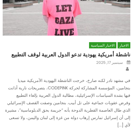
الاخبار
الاخبار السياسية
ناشطة أمريكية يهودية تدعو الدول العربية لوقف التطبيع
Posted
سبتمبر 17, 2025
on
Author
في مشهد نادر لكنه صارخ، خرجت الناشطة اليهودية الأمريكية ميديا
بنجامين، المؤسسة المشاركة لحركة CODEPINK، بتصريحات نارية أدانت
فيها بشدة السياسات الإسرائيلية، مطالبة الدول العربية بإلغاء التطبيع
وفرض عقوبات جماعية على تل أبيب. بنجامين وصفت القصف الإسرائيلي
الذي طال العاصمة القطرية الدوحة بأنه “جريمة بحق الدبلوماسية”، مشيرة
إلى أن إسرائيل تمارس إرهاب دولة من غزة إلى لبنان واليمن، ولا تسعى
لأي […]