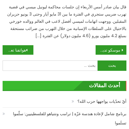
قال بيان صادر أمس الأربعاء إن جلسات محاكمة ليونيل ميسي في قضية
تهرب ضريبي ستجري في الفترة ما بين 31 مايو آيار وحتى 3 يونيو حزيران
المقبلين. ووجهت اتهامات لميسي أفضل لاعب في العالم ووالده خورخي
بالاحتيال على السلطات الإسبانية من خلال التهرب من ضرائب مستحقة
بمبلغ 4.2 مليون يورو (4.6 مليون دولار) عن الفترة […]
تصفّح
موسكو تدين بشدة العقوبات الأمريكية الجديدة ضد إيران
هواتفنا تعرضنا لخطر الإصابة بمرض قاتل
المقالات
البحث
عن:
أحدث المقالات
أيّ تحدّيات يواجهها حزب الله؟
برنامج شامل لإعادة هندسة غزّة | ترامب ونتنياهو للفلسطينيين: سلّموا
تسلَموا