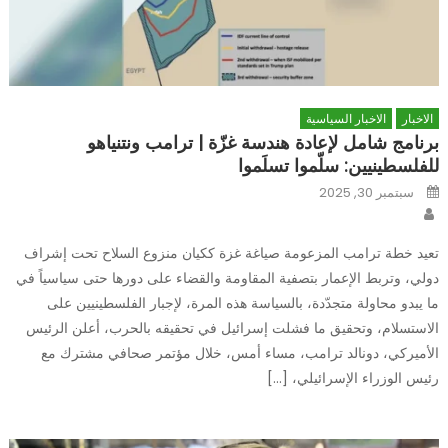
الاخبار
الاخبار السياسية
برنامج شامل لإعادة هندسة غزّة | ترامب ونتنياهو
للفلسطينيين: سلّموا تسلَموا
Posted
سبتمبر 30, 2025
on
Author
تعيد خطة ترامب المزعومة صياغة غزة ككيان منزوع السلاح تحت إشراف
دولي، وتربط الإعمار بتصفية المقاومة والقضاء على دورها حتى سياسياً في
ما يبدو محاولة متجدّدة، بالسياسة هذه المرة، لإجبار الفلسطينيين على
الاستسلام، وتحقيق ما فشلت إسرائيل في تحقيقه بالحرب، أعلن الرئيس
الأميركي، دونالد ترامب، مساء أمس، خلال مؤتمر صحافي مشترك مع
رئيس الوزراء الإسرائيلي، […]