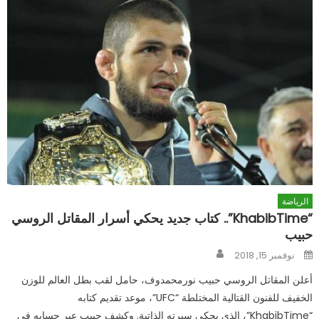
الرياضة
“KhabibTime”.. كتاب جديد يحكي أسرار المقاتل الروسي
حبيب
Author
Posted
نوفمبر 15, 2018
on
أعلن المقاتل الروسي حبيب نورمحمدوف، حامل لقب بطل العالم للوزن
الخفيف للفنون القتالية المختلطة “UFC”، موعد تقديم كتابه
“KhabibTime”، الذي يحكي سيرته الذاتية. وكشف حبيب عبر حسابه في