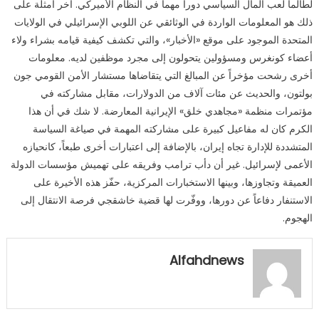
لطالما لعب المال السياسي دوراً مهماً في النظام الأميركي. آخر أمثلة على
ذلك هو المعلومات الواردة في الوثائقي عن اللوبي الإسرائيلي في الولايات
المتحدة الموجود على موقع «الأخبار»، والتي تكشف كيفية قيامه بشراء ولاء
أعضاء كونغرس ومسؤولين يتحولون إلى مجرد موظفين لديه. معلومات
أخرى رشحت مؤخراً عن المبالغ التي يتقاضاها مستشار الأمن القومي جون
بولتون، والحديث عن مئات آلاف من الدولارات، مقابل مشاركته في
مؤتمرات منظمة «مجاهدي خلق» الإيرانية المعارضة. لا شك في أن هذا
الكرم كان له مفاعيل كبيرة على مشاركته المهمة في صياغة السياسة
المتشددة للإدارة تجاه إيران، بالإضافة إلى اعتبارات أخرى طبعاً، كانحيازه
الأعمى لإسرائيل. غير أن دأب ترامب وفريقه على تهميش مؤسسات الدولة
العميقة وتجاوزها، وبينها الاستخبارات المركزية، حفّز هذه الأخيرة على
الاستنفار دفاعاً عن دورها، ووفّرت لها قضية خاشقجي فرصة الانتقال إلى
الهجوم.
Alfahdnews