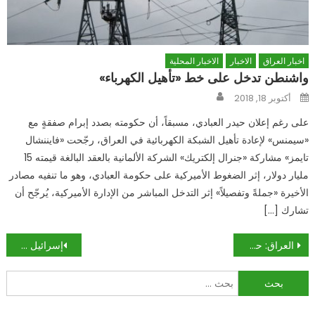
اخبار العراق
الاخبار
الاخبار المحلية
واشنطن تدخل على خط «تأهيل الكهرباء»
Author
Posted
أكتوبر 18, 2018
on
على رغم إعلان حيدر العبادي، مسبقاً، أن حكومته بصدد إبرام صفقةٍ مع
«سيمنس» لإعادة تأهيل الشبكة الكهربائية في العراق، رجّحت «فايننشال
تايمز» مشاركة «جنرال إلكتريك» الشركة الألمانية بالعقد البالغة قيمته 15
مليار دولار، إثر الضغوط الأميركية على حكومة العبادي، وهو ما تنفيه مصادر
الأخيرة «جملةً وتفصيلاً» إثر التدخل المباشر من الإدارة الأميركية، يُرجّح أن
تشارك […]
تصفّح
العراق: حكومة ناقصة في فيلم أميركي طويل!
إسرائيل «مقيّدة» جنوباً وشمالاً: أيّ مغامرة وعلى أي جبهة؟
المقالات
البحث
عن: