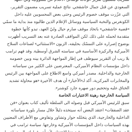
مغلقة
السعودي عن قتل جمال خاشقجي. نتائج عملية تسريب مضمون التقرير،
التي عزّزت موقف خصوم الرئيس وحتى بعض المحسوبين عليه داخل
الكونغرس والنخبة السياسية ووسائل الإعلام الذين طالبوه منذ بداية ما سمّي
«قضية خاشقجي» باتخاذ موقف صارم حيال وليّ العهد، تبدو كأنها خطوة
متقدمة لحمله على ذلك. لكن المواقف الصادرة عنه بعد التسريب أظهرت
بوضوح إصراره على التمسّك بحليفه، الزبون «الاستثنائي» لصناعات السلاح
الأميركية والركيزة الأساسية في سياسته الشرق أوسطية. وقد فهم ترامب
بلا ريب أن التقرير سيوظف في إطار المواجهة الدائرة بينه وبين خصومه
داخل مؤسسات النظام الأميركي، المعترضين على الكثير من سياساته
الخارجية والداخلية. مصدر أميركي واسع الاطلاع على المواجهة بين الرئيس
والمخابرات المركزية، أكد لـ«الأخبار» أن هدف الأخيرة «هو محاولة تشديد
الخناق عليه وتحجيم دور صهره جارد كوشنر».
السياسة الخارجية رهينة الاعتبارات الخاصة
سبق للرئيس الأميركي قبل وصوله الى السلطة تأليف كتاب بعنوان «فن
عقد الصفقات» اعتقد البعض أنه سيتخذه دليلاً خلال مسار بلورة سياساته
الداخلية والخارجية، الذي يتخلله حوار وتشاور وتفاوض مع الأطراف المعنيين
بهذه السياسات داخل المؤسسات الأميركية وخارجها. سياسة ترامب في
الشرق الأوسط زادت من صدقية هذا الاعتقاد، لأن أهم قراراته المرتبطة بها،