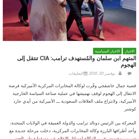
الاخبار
الاخبار السياسية
المتهم ابن سلمان والمُستهدف ترامب: CIA تنتقل إلى
الهجوم
Author
Posted
على
نوفمبر 20, 2018
التعليقات
on
المتهم
قضية جمال خاشقجي وفّرت لوكالة المخابرات المركزية الأميركية فرصة
ابن
الانتقال إلى الهجوم لوقف تهميشها في عملية صناعة السياسة الخارجية
سلمان
الأميركية، ولانتزاع ملف العلاقات السعودية ـــ الأميركية من أيدي جارد
والمُستهدف
ترامب:
كوشنر
CIA
تنتقل
المعركة بين الرئيس دونالد ترامب والدولة العميقة في الولايات المتحدة،
إلى
وأحد أطرافها البارزة وكالة المخابرات المركزية، دخلت مرحلة جديدة مع
الهجوم
تسريب مضمون تقرير الوكالة لوسائل الاعلام عن مسؤولية ولي العهد