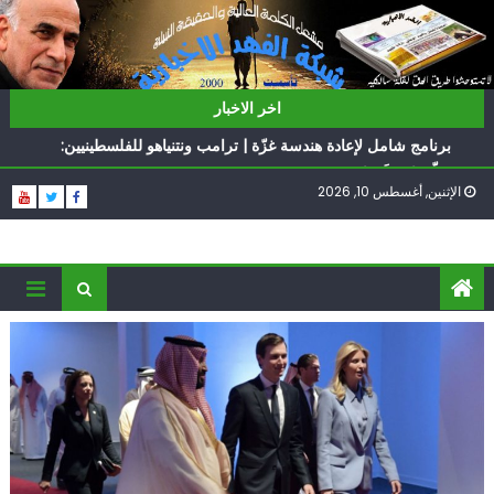
Ski
t
conten
ناشطة أمريكية يهودية تدعو الدول العربية لوقف التطبيع
اخر الاخبار
أيّ تحدّيات يواجهها حزب الله؟
برنامج شامل لإعادة هندسة غزّة | ترامب ونتنياهو للفلسطينيين:
سلّموا تسلَموا
الإثنين, أغسطس 10, 2026
الغرب يدفن اتفاقاً وُلد ميتاً | إيران تحت العقوبات: جاهزون
للمواجهة
فؤاد شكر… «راوي» المقاومة
ناشطة أمريكية يهودية تدعو الدول العربية لوقف التطبيع
أيّ تحدّيات يواجهها حزب الله؟