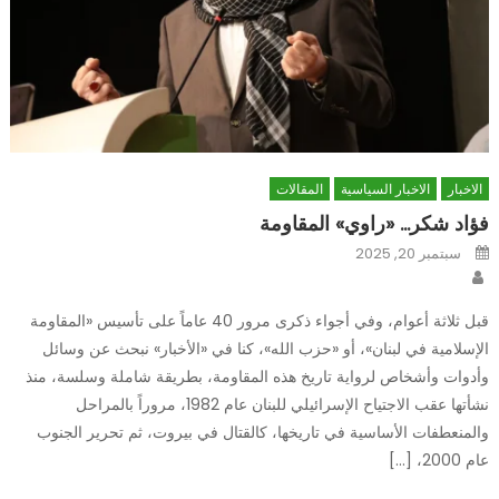
الاخبار
الاخبار السياسية
المقالات
فؤاد شكر… «راوي» المقاومة
Posted
سبتمبر 20, 2025
on
Author
قبل ثلاثة أعوام، وفي أجواء ذكرى مرور 40 عاماً على تأسيس «المقاومة
الإسلامية في لبنان»، أو «حزب الله»، كنا في «الأخبار» نبحث عن وسائل
وأدوات وأشخاص لرواية تاريخ هذه المقاومة، بطريقة شاملة وسلسة، منذ
نشأتها عقب الاجتياح الإسرائيلي للبنان عام 1982، مروراً بالمراحل
والمنعطفات الأساسية في تاريخها، كالقتال في بيروت، ثم تحرير الجنوب
عام 2000، […]