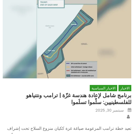
الاخبار
الاخبار السياسية
برنامج شامل لإعادة هندسة غزّة | ترامب ونتنياهو
للفلسطينيين: سلّموا تسلَموا
Posted
سبتمبر 30, 2025
on
Author
تعيد خطة ترامب المزعومة صياغة غزة ككيان منزوع السلاح تحت إشراف