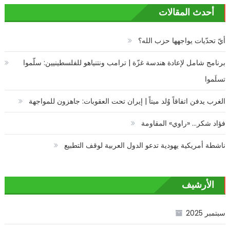
أحدث المقالات
أيّ تحدّيات يواجهها حزب الله؟
برنامج شامل لإعادة هندسة غزّة | ترامب ونتنياهو للفلسطينيين: سلّموا
تسلَموا
الغرب يدفن اتفاقاً وُلد ميتاً | إيران تحت العقوبات: جاهزون للمواجهة
فؤاد شكر… «راوي» المقاومة
ناشطة أمريكية يهودية تدعو الدول العربية لوقف التطبيع
الأرشيف
سبتمبر 2025