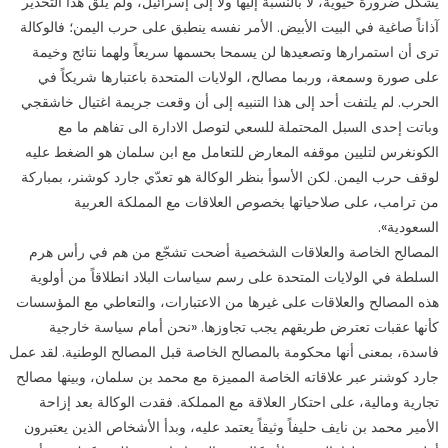
يشكل ضرورة حيوية، لا بالنسبة إليها ولا إلى إسرائيل، ولم يلق هذا التحذير
آذاناً صاغية في البيت الأبيض. الأمر نفسه ينطبق على حرب اليمن؛ فالوكالة
ترى أن استمرارها وتصعيدها لن يسمحا بحسمها سريعاً ولهما نتائج وخيمة
على صورة وسمعة، وربما مصالح، الولايات المتحدة باعتبارها شريكاً في
الحرب. لم يلتفت أحد إلى هذا التنبيه إلى أن وقعت جريمة اغتيال خاشقجي
وباتت إحدى السبل المحتملة للسعي لتوصل الادارة الى تفاهم ما مع
الكونغرس لتليين موقفه المعارض للتعامل مع ابن سلمان هو الضغط عليه
لوقف حرب اليمن. لكن الأسوأ بنظر الوكالة هو تعدّي جارد كوشنر، بمباركة
من ترامب، على صلاحياتها بخصوص العلاقات مع المملكة العربية
السعودية».
المصالح الخاصة والعلاقات الشخصية أضحت تشجّع من هم في رأس هرم
السلطة في الولايات المتحدة على رسم سياسات البلاد انطلاقاً من أولوية
هذه المصالح والعلاقات على غيرها من الاعتبارات، والتعاطي مع المؤسسات
كأنها عقبات تعترض طريقهم يجب تجاوزها. «نحن أمام سياسة خارجية
فاسدة، بمعنى أنها محكومة بالمصالح الخاصة قبل المصالح الوطنية. لقد عمل
جارد كوشنر عبر علاقاته الخاصة المميزة مع محمد بن سلمان، وبينها مصالح
تجارية ومالية، على احتكار العلاقة مع المملكة. فقدت الوكالة بعد إزاحة
الأمير محمد بن نايف حليفاً وثيقاً يعتمد عليه، وبدأ الأشخاص الذين يعتبرون