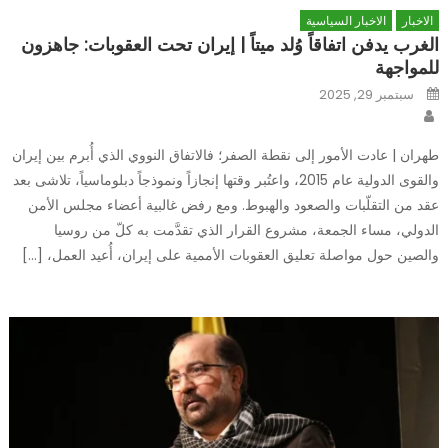
الاخبار
الاخبار السياسية
الغرب يدفن اتفاقاً وُلد ميتاً | إيران تحت العقوبات: جاهزون
للمواجهة
Posted
سبتمبر 29, 2025
on
Author
طهران | عادت الأمور إلى نقطة الصفر؛ فالاتفاق النووي الذي أُبرم بين إيران
والقوى الدولية عام 2015، واعتُبر وقتها إنجازاً ونموذجاً دبلوماسياً، تلاشى بعد
عقد من التقلّبات والصعود والهبوط. ومع رفض غالبية أعضاء مجلس الأمن
الدولي، مساء الجمعة، مشروع القرار الذي تقدَّمت به كلّ من روسيا
والصين حول مواصلة تعليق العقوبات الأممية على إيران، أُعيد العمل، […]