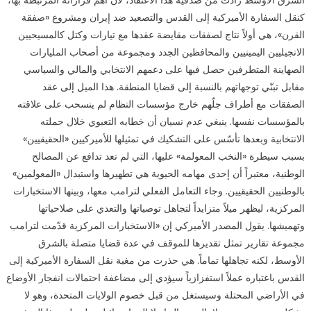
كنقل السفارة الأميركية إلى القدس والتصعيد ضد إيران ومشروع «صفقة
القرن»، هي أولاً نتاج لصفقات مقايضة عقدها مع تيارات وكتل كالمسيحيين
الانجيليين اليمينيين والمحافظين الجدد ومجموعة من أصحاب المليارات
الصهاينة المتطرفين حصل فيها على دعمهم الانتخابي والمالي والسياسي
مقابل تبنّي توجهاتهم بالنسبة إلى قضايا المنطقة. هذا الميل إلى عقد
الصفقات مع أطراف جلّهم خارج مؤسسات النظام لم ينسحب على علاقته
بالمؤسسات نفسها. ينبغي عدم نسيان أن خطابه التعبوي خلال حملته
الانتخابية وبعدها تأسّس على التشكيك في تمثيلها للأميركيين «الحقيقيين»
بسبب سيطرة «النخب المعولمة» عليها، التي لم تعد تدافع عن المصالح
الوطنية، معتبراً أن إحدى مهامه الحيوية هي تطهيرها واستبدال «المعولمين»
بالوطنيين الحقيقيين. وجاء التعامل الفعلي لترامب معها، وبينها الاستخبارات
المركزية، ليظهر ميلاً متزايداً لتجاهل توصياتها والتعدي على صلاحياتها
وتهميشها. يقول المصدر الأميركي إن «الاستخبارات المركزية قدّمت لترامب
مجموعة تقارير تمثل تقديرها للموقف في عدة قضايا متصلة بالشرق
الأوسط، لكنه تجاهلها تماماً. هي حذرت من مغبة نقل السفارة الأميركية إلى
القدس باعتباره عملاً استفزازياً سيؤدي إلى مضاعفة احتمالات انفجار الأوضاع
في الأراضي المحتلة وسيستغل من قبل خصوم الولايات المتحدة، وهو لا