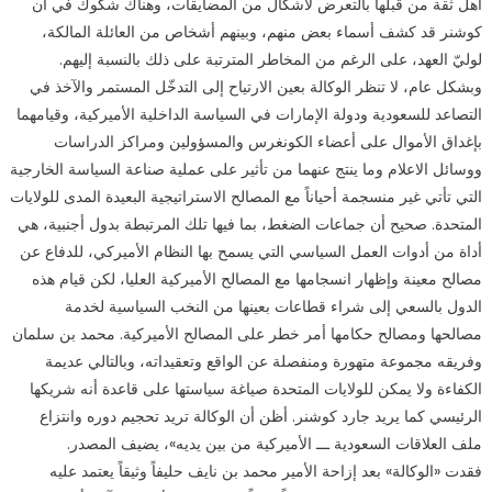
أهل ثقة من قبلها بالتعرض لأشكال من المضايقات، وهناك شكوك في أن
كوشنر قد كشف أسماء بعض منهم، وبينهم أشخاص من العائلة المالكة،
لوليّ العهد، على الرغم من المخاطر المترتبة على ذلك بالنسبة إليهم.
وبشكل عام، لا تنظر الوكالة بعين الارتياح إلى التدخّل المستمر والآخذ في
التصاعد للسعودية ودولة الإمارات في السياسة الداخلية الأميركية، وقيامهما
بإغداق الأموال على أعضاء الكونغرس والمسؤولين ومراكز الدراسات
ووسائل الاعلام وما ينتج عنهما من تأثير على عملية صناعة السياسة الخارجية
التي تأتي غير منسجمة أحياناً مع المصالح الاستراتيجية البعيدة المدى للولايات
المتحدة. صحيح أن جماعات الضغط، بما فيها تلك المرتبطة بدول أجنبية، هي
أداة من أدوات العمل السياسي التي يسمح بها النظام الأميركي، للدفاع عن
مصالح معينة وإظهار انسجامها مع المصالح الأميركية العليا، لكن قيام هذه
الدول بالسعي إلى شراء قطاعات بعينها من النخب السياسية لخدمة
مصالحها ومصالح حكامها أمر خطر على المصالح الأميركية. محمد بن سلمان
وفريقه مجموعة متهورة ومنفصلة عن الواقع وتعقيداته، وبالتالي عديمة
الكفاءة ولا يمكن للولايات المتحدة صياغة سياستها على قاعدة أنه شريكها
الرئيسي كما يريد جارد كوشنر. أظن أن الوكالة تريد تحجيم دوره وانتزاع
ملف العلاقات السعودية ـــ الأميركية من بين يديه»، يضيف المصدر.
فقدت «الوكالة» بعد إزاحة الأمير محمد بن نايف حليفاً وثيقاً يعتمد عليه