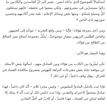
استكمالاً للموضوع الذي بدأناه أمس ، نشير إلى أنَّ الفاسدين والكاذبين ما
زالوا مستمرِّين في مشروعهم ، ولكي يمضوا في تحقيقه ؛ فإنهم يستغلون
كلَّ وسيلةٍ مُمكنةٍ ، ومنها بعض وسائل الإعلام ؛ بغية نشر أكاذيبهم وتحسين
صورتهم لدى الناس !!
ومن أجل معرفة هؤلاءِ ؛ فإنَّنا – ومن واقع التجربة – نتوجَّه إلى الجمهور
والناس الطيِّبين النزيهين بمعيارٍ موضوعيٍّ ، يُمثِّلُ مجموعة أسئلةٍ تميز الصالحَ
من الطالح من هؤلاءِ .
وهذا المعيار هو الآتي :
حتَّى تُميِّزوا بين الكاذب من هؤلاء وبين الصادق منهم ، اسألوهُ بعض الأسئلة
عن موقفه تجاه بعض مقترحات النزاهة للنهوض بمشروع مكافحة الفساد في
العراق ، وهل وقف داعماً ، أو غير ذلك ؟
فإذا ثبت بالدليل الماديِّ الملموس – وليس مجرد كلام – أنَّه كان داعماً ، فهذا
صادقٌ يستحقُّ الاحترام والتقدير، وإذا ثبت عكس ذلك أو ثبت أنَّه لا يملك إلا
لقلقة لسانٍ عن الفساد ، فهذا فاسدٌ ، أو كاذبٌ في أقلِّ التقادير.