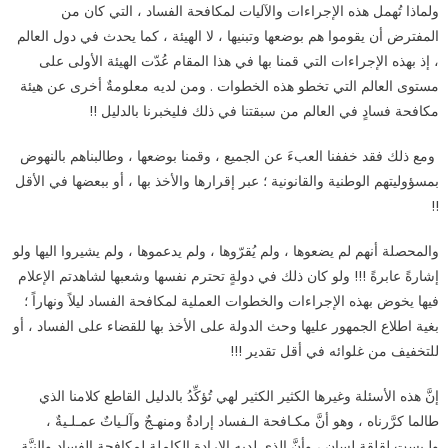
ولماذا تُهمل هذه الإجراءات والآليات لمكافحة الفساد ، التي كان من
المفترض أن يقوموا هم بوضعها وتبنيها ، لا الهيئة ، كما يحدث في دول العالم
، إذ بهذه الإجراءات التي قمنا بها في هذا المقام عُدّت الهيئة الأولى على
مستوى العالم التي تخطو هذه الخطوات . ومن لديه معلومةٌ أخرى عن هيئة
مكافحة فسادٍ في العالم من سبقتنا في ذلك فليخبرنا بالدليل !!
ومع ذلك فقد خففنا العبءَ عن الجميع ، وقمنا بوضعها ، وطالبناهم بالنهوض
بمسؤوليتهم الوطنية والقانونية ؛ عبر إقرارها والأخذ بها ، أو ببعضها في الأقل
!!
والمحصلة أنهم لم يضعوها ، ولم يُقرّوها ، ولم يدعموها ، ولم يشيروا اليها ولو
إشارةً عابرةً !!! ولو كان ذلك في دولةٍ تحترم نفسها وشعبها لشاهدتم الإعلام
فيها يخوض بهذه الإجراءات والخطوات العملية لمكافحة الفساد ليلاً ونهاراً ؛
بغية اطلاع الجمهور عليها وحث الدولة على الأخذ بها للقضاء على الفساد ، أو
للتخفيف من غلوائه في أقل تقدير !!!
إنَّ هذه الأسئلة وغيرها الكثير الكثير لهي تُؤكِّدُ بالدليل القاطع كلامنا الذي
طالما كرَّرناه ، وهو أنَّ مكـافحة الـفساد إرادةٌ ومنهـجٌ وآلـياتٌ عمـلـيةٌ ،
ولـيست لقلقة لسانٍ ، وأنَّ الذي لديه الإرادة الكاملة لمكافحة الفساد والنيَّة