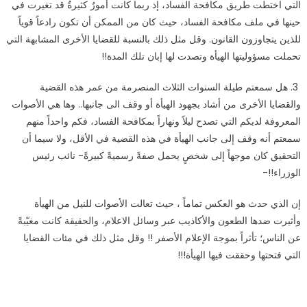
التي اختطت طريق مكافحة الفساد، إذ ربما كانت أمورٌ كثيرةٌ قد تغيرت في
حينها في ملف مكافحة الفساد، حيث كان من الممكن أن تكون رادعاً قوياً
للذين يتجاوزون القانون. وقل مثل ذلك بالنسبة للقضايا الأخرى المشابهة التي
تحملت مسؤوليتها الهيأة وتصدت لها إبان تلك المدة
!!
3.
هل سمعتم طيلة السنوات الثلاث المنصرمة من عمر هذه القضية
والقضايا الأخرى من أشاد بجهود الهيأة أو وقف الى جانبها.. وها هي الأصوات
المعروفة لديكم التي تصدح ليلاً ونهاراً بمكافحة الفساد، فكم واحداً منهم
سمعتم أنه وقف إلى جانب الهيأة في هذه القضية في الأقل، ولا سيما أن
التحقيق كان موجهاً إلى شخصٍ يحمل صفةً رسميةً كبيرةً- نائب رئيس
الوزراء
-!!
إن الذي حدث هو العكس تماماً ، حيث تعالت الأصوات للنيل من الهيأة
وأثيرت ضدها الطعون والأكاذيب عبر وسائل الاعلام، والحقيقة كانت مغيّبةً
عن الناس؛ تأثراً بموجة الإعلام الأصفر !! وقل مثل ذلك في مئات القضايا
التي فتحتها وحققت فيها الهيأة
!!!