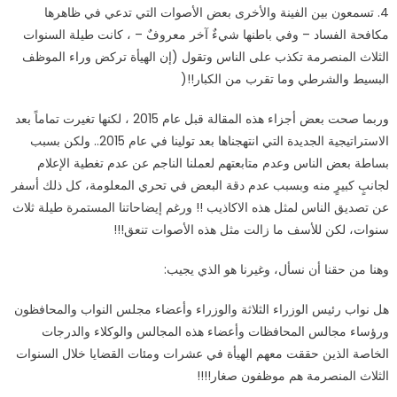
4.
تسمعون بين الفينة والأخرى بعض الأصوات التي تدعي في ظاهرها
مكافحة الفساد – وفي باطنها شيءٌ آخر معروفٌ – ، كانت طيلة السنوات
الثلاث المنصرمة تكذب على الناس وتقول (إن الهيأة تركض وراء الموظف
البسيط والشرطي وما تقرب من الكبار
)!!
وربما صحت بعض أجزاء هذه المقالة قبل عام 2015 ، لكنها تغيرت تماماً بعد
الاستراتيجية الجديدة التي انتهجناها بعد تولينا في عام 2015.. ولكن بسبب
بساطة بعض الناس وعدم متابعتهم لعملنا الناجم عن عدم تغطية الإعلام
لجانبٍ كبيرٍ منه وبسبب عدم دقة البعض في تحري المعلومة، كل ذلك أسفر
عن تصديق الناس لمثل هذه الاكاذيب !! ورغم إيضاحاتنا المستمرة طيلة ثلاث
سنوات، لكن للأسف ما زالت مثل هذه الأصوات تنعق
!!!
وهنا من حقنا أن نسأل، وغيرنا هو الذي يجيب
:
هل نواب رئيس الوزراء الثلاثة والوزراء وأعضاء مجلس النواب والمحافظون
ورؤساء مجالس المحافظات وأعضاء هذه المجالس والوكلاء والدرجات
الخاصة الذين حققت معهم الهيأة في عشرات ومئات القضايا خلال السنوات
الثلاث المنصرمة هم موظفون صغار
!!!!