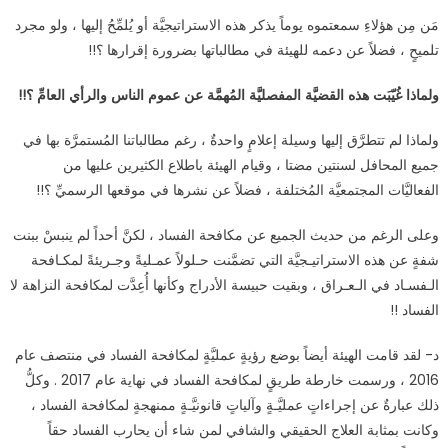
مَن مِن هؤلاءِ سمعتموه يوماً يذكر هذه الاستراتيجيَّة أو يُلمِّحُ إليها ، ولو مجرد
تلميحٍ ، فضلاً عن دعمه للهيئة في مطالباتها بضرورة إقرارها ؟!!
ولماذا غُيّبَت هذه القضيَّة المفصليَّة المُهمَّة عن عموم الناس والرأي العامِّ ؟!!
ولماذا لم تتطرَّق إليها وسيلة إعلامٍ واحدةٌ ، رغم مطالباتنا المُستمرَّة بها في
جميع المحافل لسنتين مضتا ، وقيام الهيئة باطلاع الكثيرين عليها من
الفعاليَّات المجتمعيَّة المُختلفة ، فضلاً عن نشرها في موقعها الرسميِّ ؟!!
وعلى الرغم من حديث الجميع عن مكافحة الفساد ، لكنَّ أحداً لم ينبسْ ببنت
شفةٍ عن هذه الاستراتيـجيَّة التي تضمَّنت حـلولاً عمـليةً وجـريئةً لمكـافحة
الـفسـاد في الـعـراق ، وبقيت حبيسة الأدراج وكأنها أُعِدَّت لمكافحة النزاهة لا
الفساد !!
د- لقد قامت الهيئة أيضاً بوضع رؤيةٍ عمليَّةٍ لمكافحة الفساد في منتصف عام
2016 ، ورسمت خارطة طريقٍ لمكافحة الفساد في نهاية عام 2017 . وكلُّ
ذلك عبارةٌ عن إجراءاتٍ عمليَّـةٍ وآلياتٍ قانونيَّـةٍ ممنهجةٍ لمكافحة الفساد ،
وكانت بمثابة العلاج الحقيقي والشافي لمن شاء أن يحارب الفساد حقاً