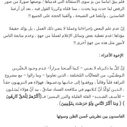
فلم يبقَ أمامنا من بدٍ سوى الاستقالة التي قدمناها ؛ بوصفها صورةً من صور
الرفض لما حدث وما يحدث ، مما قلناه وكررنا القول فيه ، بعد أن أرعبنا
الفاسدين ، وأبلغنا في النصيحة ، وألقينا الحجة على الجميع !!
إنّ عدم علم البعض بإجراءاتنا وعملنا لا ينفي ذلك العمل ، بل يؤكد حقيقةً
مؤداها ؛عدم تغطية بعض وسائل الإعلام لعملنا من جهةٍ ، وعدم متابعة الناس
لأمورٍ مثل هذه من جهةٍ أخرى !!
الإخوة الأعزاء :
إنَّ كلَّ ما ذكـرناه لا يعـني – كـما ألمـحنا مـراراً- عـدم وجـود الـخيِّريـن
الـوطنـيِّين، من الفعاليَّات المُختلفة ، الذين تعاونوا – وما زالوا – مع مشروع
النزاهة قلباً وقالباً ، ووقفـوا إلى جـانـبها ودعمـوها.. فهؤلاءِ هم الـنزيهـون حقـاً
، الـذيـن نُؤكِّدُ أنَّ كـلامهم في مكافحة الفساد صادقٌ ، بيد أنَّ هؤلاء يُمثـلـون
– للأسـف الشـديـد- القلة القليلة والنزر اليـسير؛ فــ
)
أَكْثَرُهمْ لِلْحَقِّ كَارِهُونَ
)
)
وَمَا أَكْثَرُ النَّاسِ وَلَوْ حَرَصْتَ بِمُؤْمِنِينَ
(
.
الفاسدون بين نظريتي حُسن الظن وسوئها