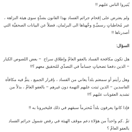
يُثيروا الناس عليهم !!
ولم يعترض على إقحام جرائم الفساد بهذا القانون بشدَّةٍ سوى هيئة النزاهة ،
عبر مُخاطباتٍ رسميَّـةٍ وجَّهناها الى البرلمان، فضلاً عن البيانات الصحفيَّة التي
أصدرناها !!
السؤال:
هل تكون مكافحة الفساد بالعفو العامِّ وإطلاق سراح – بعض اللصوص الكبار
– الذين دفعنا تضحياتٍ جساماً في التصدِّي للتحقيق معهم ؟!!
وهل رأيتم أو سمعتم بلداً يعاني من الفساد ، بإقرار الجميع ، يتمُّ فيه مكافأة
الفاسدين – الذين ثبتت عليهم التهمة دون غيرهم – بالعفو العامِّ ، بدلاً من
تشديد العقوبات عليهم ؟!!
فإذا كانوا يعرفون بلداً مُحترماً سبقهم في ذلك فليخبرونا به !!
ثمَّ ..كم واحداً من هؤلاءِ دعم موقف الهيئة في رفض شمول جرائم الفساد
بالعفو العامِّ ؟