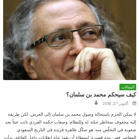
المقالات
كيف سيحكم محمد بن سلمان؟
Author
Posted
أكتوبر 27, 2018
on
لا يمكن الجزم باستحالة وصول محمد بن سلمان إلى العرش، لكن طريقه
إليه محفوف بمخاطر جمّة: له وللنظام. وصفات حكمه الفردي باتت عبئاً يجد
صعوبة في التخلّص منه. هو شكّل ظاهرة فريدة في التاريخ السعودي
المعاصر ففي مدة قصيرة: استطاع أن يقودَ عدّة انقلابات داخل العائلة، بدأت