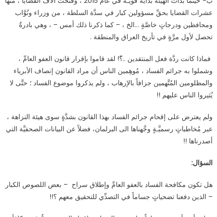
ب- حينما بدأت الهيئة بدايةً قويَّـةً في عام 2015 ، وفتحت آلاف القضايا ، منها
عشرات القضايا بحقِّ مسؤولين كبار في سدَّة السلطة ، من وزراء ونُوَّاب
ومحافظين ودرجاتٍ خاصَّةٍ …الخ ، – كما ذكرنا ذلك أمس – ، وهي بادرةٌ
تحصل لأول مرَّةٍ في تأريخ العراق والمنطقة .
فماذا كانت ردَّة فعل المنتقدين ..؟ّ! لقد قاموا بإقرار قانون العفو العامِّ ،
وشملوا به جرائم الفساد ، مُوهِمين الناس أن مراد القانون إنصاف الأبرياء
والمظلومين المُتَّهمين جزافاً بالإرهاب ، ولم يذكروا موضوع الفساد ؛ حتَّى لا
يُثيروا الناس عليهم !!
ولم يعترض على إقحام جرائم الفساد بهذا القانون بشدَّةٍ سوى هيئة النزاهة ،
عبر مُخاطباتٍ رسميَّـةٍ وجَّهناها الى البرلمان، فضلاً عن البيانات الصحفيَّة التي
أصدرناها !!
السؤال:
هل تكون مكافحة الفساد بالعفو العامِّ وإطلاق سراح – بعض اللصوص الكبار
– الذين دفعنا تضحياتٍ جساماً في التصدِّي للتحقيق معهم ؟!!