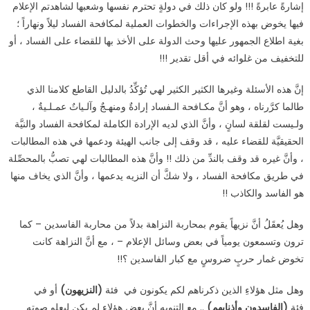
إشارةً عابرةً !!! ولو كان ذلك في دولةٍ تحترم نفسها وشعبها لشاهدتم الإعلام
فيها يخوض بهذه الإجراءات والخطوات العملية لمكافحة الفساد ليلاً ونهاراً ؛
بغية اطلاع الجمهور عليها وحث الدولة على الأخذ بها للقضاء على الفساد ، أو
للتخفيف من غلوائه في أقل تقدير !!!
إنَّ هذه الأسئلة وغيرها الكثير الكثير لهي تُؤكِّدُ بالدليل القاطع كلامنا الذي
طالما كرَّرناه ، وهو أنَّ مكـافحة الـفساد إرادةٌ ومنهـجٌ وآلـياتٌ عمـلـيةٌ ،
ولـيست لقلقة لسانٍ ، وأنَّ الذي لديه الإرادة الكاملة لمكافحة الفساد والنيَّة
الحقيقيَّة للقضاء عليه ، قد وقف إلى جانب الهيئة ودعمها في هذه المطالبات
، وأنَّ غيره قد وقف بالندِّ من ذلك !! وأنَّ هذه المطالبات لهي تصبُّ بالمحصِّلة
في طريق مكافحة الفساد ، ولا شكَّ أن النزيه يدعمها ، وأنَّ الذي يخاف منها
هو الفاسد والكاذب !!
وهل يُعقَلُ أنَّ نزيهاً يقوم بمحاربة النزاهة بدلاً من محاربة الفاسدين – كما
ترون وتسمعون يومياً في بعض وسائل الإعلام – ، مع أنَّ النزاهة كانت
تخوض غمار حربٍ ضروسٍ مع كبار الفاسدين ؟!!
وهل مثل هؤلاءِ الذين ذكرناهم لكم يكونون في فئة
(النزيهون)
أو في
فئة
(الفاسدون وأذنابهم)
.. مع التنويه أنَّ بعض هؤلاءِ لم يكن ليعلو صوته