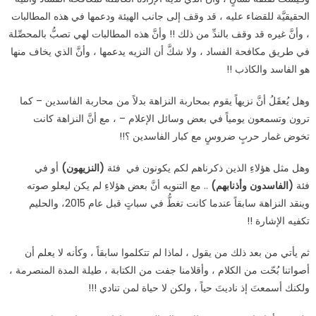
الحقيقيَّة للقضاء عليه ، قد وقف إلى جانب الهيئة ودعمها في هذه المطالبات
، وأنَّ غيره قد وقف بالندِّ من ذلك !! وأنَّ هذه المطالبات لهي تصبُّ بالمحصِّلة
في طريق مكافحة الفساد ، ولا شكَّ أن النزيه يدعمها ، وأنَّ الذي يخاف منها
هو الفاسد والكاذب !!
وهل يُعقَلُ أنَّ نزيهاً يقوم بمحاربة النزاهة بدلاً من محاربة الفاسدين – كما
ترون وتسمعون يومياً في بعض وسائل الإعلام – ، مع أنَّ النزاهة كانت
تخوض غمار حربٍ ضروسٍ مع كبار الفاسدين ؟!!
وهل مثل هؤلاءِ الذين ذكرناهم لكم يكونون في فئة
(النزيهون)
أو في
فئة
(الفاسدون وأذنابهم)
.. مع التنويه أنَّ بعض هؤلاءِ لم يكن ليعلو صوته
وينقد النزاهة سابقاً عندما كانت تغطُّ في سباتٍ قبل عام 2015، والحليم
تكفيه الإشارة !!
ثم يأتي من بعد ذلك من يقول ، لماذا لم تتكلموا سابقاً ، وكأنه لا يعلم أن
أصواتنا بُحّت من الكلام ، وأقلامنا جفت من الكتابة ، طيلة المدة المنصرمة ،
ولكنك أسمعتَ إذ ناديتَ حياً ، ولكن لا حياة لمن تنادي !!!