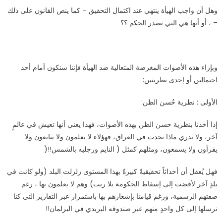
وهل أن واجب الهيأة ينتهي عند اكتمال التحقيق – كما ينص القانون على ذلك
– ، أو أنها هي التي تصدر الحكم ؟؟
وبإزاء هذه الأصوات المغرضة المتعالية ضد الهيأة فإننا سنكون أمام أحد
احتمالين أو إحدى نظريتين
:
الأولى : نظرية حُسن الظن
:
إذا أخذنا بنظرية حسن الظن بهذه الأصوات، فهذا يعني أنها تعيش في عالمٍ
آخر، ولا تدري ماذا يحدث في العراق، فهؤلاء لا يعلمون ولا يتابعون ولا
يقرأون ولا يسمعون، ومثلهم كمثل ( النايم ورجليه بالشمس
)!!
فهل يُعقل أن أحداثاً تحقيقيةً كبيرةً بهذا المستوى زلزلت البلد (ولو كانت في
بلدٍ آخر لأفضت إلى إسقاط الحكومة بلا ريب) وهم لا يعلمون بها ، رغم
صفتهم الرسمية، ورغم قيامنا بإشعارهم بها باستمرار عبر التقارير التي كنا
نرسلها إلى كل واحدٍ منهم عبر صندوقه البريدي في البرلمان
!!