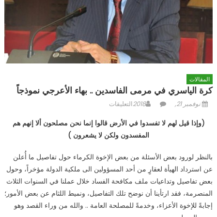
المقالات
كرة الياسري في مرمى الفاسدين .. بهاء الأعرجي نموذجاً
Posted
Author
على
نوفمبر 21, 2018
التعليقات
on
كرة
(وإذا قيل لهم لا تفسدوا في الأرض قالوا إنما نحن مصلحون ألا إنهم هم
الياسري
المفسدون ولكن لا يشع
رون
(
في
مرمى
بالنظر لورود بعض الأسئلة من بعض الإخوة الكرماء حول تفاصيل ما أُعلن
الفاسدين
عن استرداد الهيأة لعقارٍ من أحد المسؤولين الى ملكية الدولة مؤخراً، وحول
..
بهاء
بعض تفاصيل وتداعيات ملف مكافحة الفساد خلال عملنا في السنوات الثلاث
الأعرجي
المنصرمة، فقد ارتأينا أن نوضح تلك التفاصيل، ونميط اللثام عن بعض الأمور؛
نموذجاً
إجابةً للإخوة الأعزاء، وخدمةً للمصلحة العامة .. والله من وراء القصد وهو
مغلقة