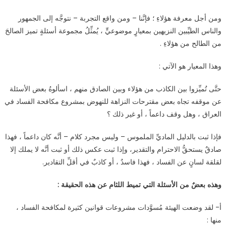
ومن أجل معرفة هؤلاءِ ؛ فإنَّنا – ومن واقع التجربة – نتوجَّه إلى الجمهور
والناس الطيِّبين النزيهين بمعيارٍ موضوعيٍّ ، يُمثِّلُ مجموعة أسئلةٍ تميز الصالحَ
من الطالح من هؤلاءِ .
وهذا المعيار هو الآتي :
حتَّى تُميِّزوا بين الكاذب من هؤلاء وبين الصادق منهم ، اسألوهُ بعض الأسئلة
عن موقفه تجاه بعض مقترحات النزاهة للنهوض بمشروع مكافحة الفساد في
العراق ، وهل وقف داعماً ، أو غير ذلك ؟
فإذا ثبت بالدليل الماديِّ الملموس – وليس مجرد كلام – أنَّه كان داعماً ، فهذا
صادقٌ يستحقُّ الاحترام والتقدير، وإذا ثبت عكس ذلك أو ثبت أنَّه لا يملك إلا
لقلقة لسانٍ عن الفساد ، فهذا فاسدٌ ، أو كاذبٌ في أقلِّ التقادير.
وهذه بعضٌ من الأسئلة التي تميط اللثام عن هذه الحقيقة :
أ- لقد وضعت الهيئة مُسوَّدات مشروعات قوانين كثيرة لمكافحة الفساد ،
منها :