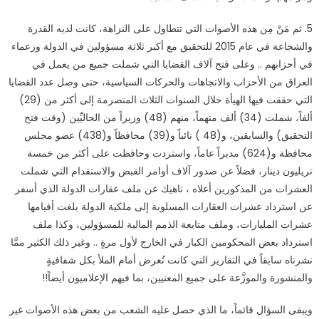
5.
ثم مَنْ مِن هذه الأصوات التي تتطاول على النزاهة، كانت لديه القدرة
والشجاعة في عام 2015 للتحقيق مع أكبر ثلاثة مسؤولين في الدولة وزعماء
في أحزابهم .. وعلى فتح آلاف القضايا التي شملت جميع من يعمل في
العراق من الأحزاب والاتجاهات والحركات السياسية، حتى وصل عدد القضايا
التي حققت فيها الهيأة خلال السنوات الثلاث المنصرمة إلى أكثر من (29)
ألفاً، شملت (34) ألف متهماً، منهم (48) وزيراً من الحاليِّين (وقت فتح
التحقيق) والسابقين، و(48 ) نائباً و(39) محافظاً و(438) عضو مجلس
محافظة و(624) مديراً عاماً، واستردت وحافظت على أكثر من خمسة
تريليون دينار، فضلاً عن صدور آلاف أوامر القبض والاستقدام التي شملت
العشرات من المذكورين أعلاه ، ناهيك عن ملف عقارات الدولة الذي أسفر
عن استرداد عشرات العقارات المسلوبة إلى ملكية الدولة بلغت أقيامها
عشرات المليارات، وملف متابعة الذمم المالية للمسؤولين، وكذا ملف
استرداد بعض المحكومين الكبار في الخارج لأول مرةٍ .. وغير ذلك الكثير ممَّا
نشرناه سابقاً في التقارير التي كانت تُعرض أمام الملأ بكل شفافيةٍ
والمنشورة والموزَّعة على جميع المعنيين، بما فيهم الإعلاميون أيضاً
!!
ويبقى السؤال قائماً، ما الذي حصل عليه الشعب من بعض هذه الأصوات غير