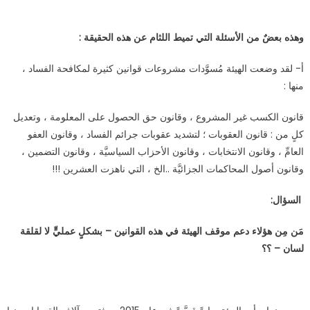
وهذه بعضٌ من الأسئلة التي تميط اللثام عن هذه الحقيقة :
أ- لقد وضعت الهيئة مُسوَّدات مشروعات قوانين كثيرة لمكافحة الفساد ،
منها :
قانون الكسب غير المشروع ، وقانون حق الحصول على المعلومة ، وتعديل
كلٍ من : قانون العقوبات ؛ لتشديد عقوبات جرائم الفساد ، وقانون العفو
العامِّ ، وقانون الانتخابات ، وقانون الأحزاب السياسيَّة ، وقانون التضمين ،
وقانون أصول المحاكمات الجزائيَّة ..الخ ، التي ناهزت العشرين !!!
السؤال:
مَن مِن هؤلاء دعم موقف الهيئة في هذه القوانين – بشكلٍ عمليٍّ لا لقلقة
لسان – ؟؟