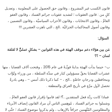
قانون الكسب غير المشروع ، وقانون حق الحصول على المعلومة ، وتعديل
كلٍ من : قانون العقوبات ؛ لتشديد عقوبات جرائم الفساد ، وقانون العفو
العامِّ ، وقانون الانتخابات ، وقانون الأحزاب السياسيَّة ، وقانون التضمين ،
وقانون أصول المحاكمات الجزائيَّة ..الخ ، التي ناهزت العشرين !!!
السؤال:
مَن مِن هؤلاء دعم موقف الهيئة في هذه القوانين – بشكلٍ عمليٍّ لا لقلقة
لسان – ؟؟
ب- حينما بدأت الهيئة بدايةً قويَّـةً في عام 2015 ، وفتحت آلاف القضايا ، منها
عشرات القضايا بحقِّ مسؤولين كبار في سدَّة السلطة ، من وزراء ونُوَّاب
ومحافظين ودرجاتٍ خاصَّةٍ …الخ ، – كما ذكرنا ذلك أمس – ، وهي بادرةٌ
تحصل لأول مرَّةٍ في تأريخ العراق والمنطقة .
فماذا كانت ردَّة فعل المنتقدين ..؟ّ! لقد قاموا بإقرار قانون العفو العامِّ ،
وشملوا به جرائم الفساد ، مُوهِمين الناس أن مراد القانون إنصاف الأبرياء
والمظلومين المُتَّهمين جزافاً بالإرهاب ، ولم يذكروا موضوع الفساد ؛ حتَّى لا