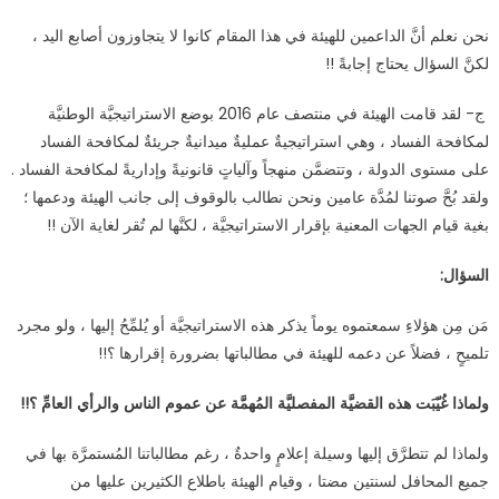
نحن نعلم أنَّ الداعمين للهيئة في هذا المقام كانوا لا يتجاوزون أصابع اليد ،
لكنَّ السؤال يحتاج إجابةً !!
ج- لقد قامت الهيئة في منتصف عام 2016 بوضع الاستراتيجيَّة الوطنيَّة
لمكافحة الفساد ، وهي استراتيجيةٌ عمليةٌ ميدانيةٌ جريئةٌ لمكافحة الفساد
على مستوى الدولة ، وتتضمَّن منهجاً وآلياتٍ قانونيةً وإداريةً لمكافحة الفساد .
ولقد بُحَّ صوتنا لمُدَّة عامين ونحن نطالب بالوقوف إلى جانب الهيئة ودعمها ؛
بغية قيام الجهات المعنية بإقرار الاستراتيجيَّة ، لكنَّها لم تُقر لغاية الآن !!
السؤال:
مَن مِن هؤلاءِ سمعتموه يوماً يذكر هذه الاستراتيجيَّة أو يُلمِّحُ إليها ، ولو مجرد
تلميحٍ ، فضلاً عن دعمه للهيئة في مطالباتها بضرورة إقرارها ؟!!
ولماذا غُيّبَت هذه القضيَّة المفصليَّة المُهمَّة عن عموم الناس والرأي العامِّ ؟!!
ولماذا لم تتطرَّق إليها وسيلة إعلامٍ واحدةٌ ، رغم مطالباتنا المُستمرَّة بها في
جميع المحافل لسنتين مضتا ، وقيام الهيئة باطلاع الكثيرين عليها من