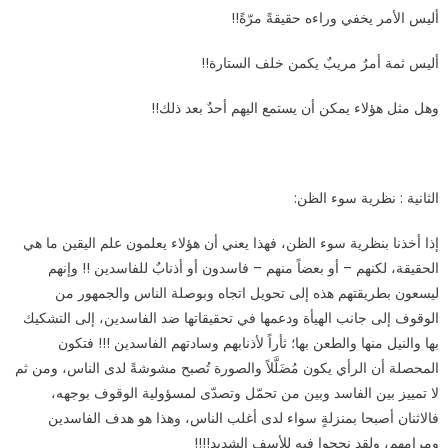
أليس الأمر يخفي وراءه حقيقةً مرّةً
!!
أليس ثمة أمرٌ مريبٌ يكمن خلف الستارة
!!
وهل مثل هؤلاء يمكن أن يستمع اليهم أحدٌ بعد ذلك
!!
الثانية : نظرية سوء الظن
:
إذا أخذنا بنظرية سوء الظن، فهذا يعني أن هؤلاء يعلمون علم اليقين ما هي
الحقيقة، لكنهم – أو بعضاً منهم – فاسدون أو أذنابٌ للفاسدين !! وإنهم
ليسعون بطريقتهم هذه إلى تحويل اتجاه وبوصلة الناس والجمهور من
الوقوف إلى جانب الهيأة ودعمها في تحقيقاتها ضد الفاسدين، إلى التشكيك
بها والنيل منها والطعن بها؛ ثأراً لأذنابهم وسادتهم الفاسدين !!! فتكون
المحصلة أن الرأي يكون مُضَلَّلاً والصورة تُصبح مشوشةً لدى الناس، ومن ثم
لا تمييز بين الفاسد وبين من تحمّل وتصدّى لمسؤولية الوقوف بوجهه،
فالاثنان أصبحا بمنزلةٍ سواء لدى أغلب الناس، وهذا هو هدف الفاسدين
ومرامهم، ولقد نجحوا فيه للأسف الشديد
!!!!