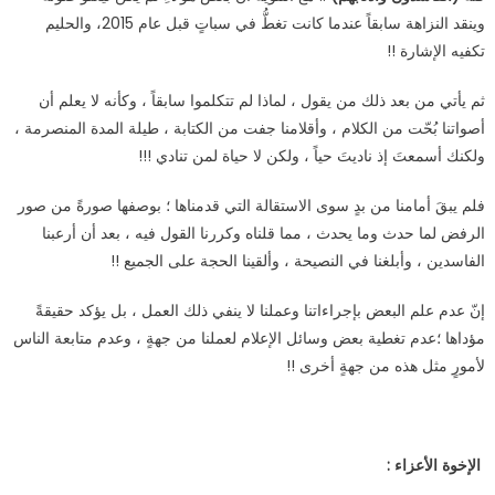
وينقد النزاهة سابقاً عندما كانت تغطُّ في سباتٍ قبل عام 2015، والحليم
تكفيه الإشارة !!
ثم يأتي من بعد ذلك من يقول ، لماذا لم تتكلموا سابقاً ، وكأنه لا يعلم أن
أصواتنا بُحّت من الكلام ، وأقلامنا جفت من الكتابة ، طيلة المدة المنصرمة ،
ولكنك أسمعتَ إذ ناديتَ حياً ، ولكن لا حياة لمن تنادي !!!
فلم يبقَ أمامنا من بدٍ سوى الاستقالة التي قدمناها ؛ بوصفها صورةً من صور
الرفض لما حدث وما يحدث ، مما قلناه وكررنا القول فيه ، بعد أن أرعبنا
الفاسدين ، وأبلغنا في النصيحة ، وألقينا الحجة على الجميع !!
إنّ عدم علم البعض بإجراءاتنا وعملنا لا ينفي ذلك العمل ، بل يؤكد حقيقةً
مؤداها ؛عدم تغطية بعض وسائل الإعلام لعملنا من جهةٍ ، وعدم متابعة الناس
لأمورٍ مثل هذه من جهةٍ أخرى !!
الإخوة الأعزاء :