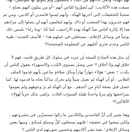
سيقت هذه الأكاذيب؛ كي يُصوِّروا للناس أنهم -أو من يمتّون اليهم بصلةٍ –
ضحيةٌ للتحقيقات التي أجرتها الهيأة ، وأنهم ليسوا فاسدين أو كاذبين، ومن ثم
فهم جديرون بهذا المنصب أو ذاك. وإنهم ليعلمون أنهم لن يصلوا إلى مرادهم
هذا إلا بإثارة الناس ضدَّ الهيأة بهذه الأراجيف، كما كنا -وما زلنا- نلمس ذلك
يومياً في وسائل الإعلام ، مستغلين في عملهم هذا – للأسف الشديد- طيبة
الناس وعدم تحري أغلبهم عن المعلومة الصحيحة
!!!
إن مثل هذه النماذج السيئة لن تتردد في سلوك كل طريقٍ فاسد، فهم لا
خلاق لهم ولا أخلاق !! حتى وصل مستوى الكذب والاستهزاء بعقول الناس أن
يكذب – بعض- هؤلاء جهاراً نهاراً وبكل صلافةٍ مدّعين بأنهم قدموا الملف
الفلاني ، أو أن الهيأة لم تعمل شيئاً ولم تحرك ساكناً تجاه ما قدموه لها، كما
حصل قبل بضعة أيامٍ من أحدهم .. مع أن الهيأة لم ترَ وجوههم ولم يقوموا
بمراجعتها ولو مرةً واحدةً طيلة السنوات الثلاث.. وكفى بذلك خزياً لهؤلاء
الأفاكين
!!!
وهنا نشير إلى أنَّ الفاسدين والكاذبين ما زالوا مستمرِّين في مشروعهم ،
ولكي يمضوا في تحقيقه ؛ فإنهم يستغلون كلَّ وسيلةٍ مُمكنةٍ ، ومنها بعض
وسائل الإعلام ؛ بغية نشر أكاذيبهم وتحسين صورتهم لدى الناس !!