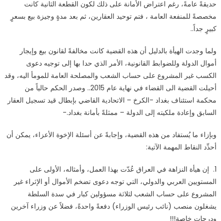
حديقةً عامةً، رغم اعتراض الأمانة على ذلك لكون القطعة الثانية كانت
مخصصةً للمنفعة العامة ، فتم توحيد العقارين، ثم بعد مدةٍ وجيزة بيع بسعرٍ
كبيرٍ جداً
..
ولما وجدت الهيأة بالدليل أن هذه القضية كانت مخالفةً لقانون بيع وإيجار
أموال الدولة وللضوابط القانونية، الأمر الذي حدا بها إلى توجيه دعوى
الكسب غير المشروع على حساب الشعب والمصلحة العامة للمومأ اليه، وقد
أحيلت القضية الى القضاء في نهاية عام 2015.. وصدر الحكم حالياً من
محكمة استئناف بغداد -الكرخ – الاتحادية القاضي بإبطال قيد تسجيل العقار
السابق وإعادة ملكيته إلى الدولة – ممثلةً بأمانة بغداد
-.
وبإزاء ما يُستفاد من هذه القضية، وإجابةً عن أسئلة الإخوة الأعزاء، يمكن أن
أحدِّد النقاط المهمة الآتية
:
1.
إن هيأة النزاهة في العراق عُدّت بهذا العمل، وأمثاله، الأولى على
المستويين العربي والدولي، التي توجه دعوى تضخم الأموال أو الإثراء غير
المشروع على حساب الشعب لثلاثة مسؤولين كبار في سدة السلطة
يشغلون منصب (نائب رئيس الوزراء) دفعةً واحدةً، فضلاً عن وزراء آخرين
ودرجاتٍ خاصةٍ
!!!