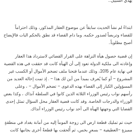
يهدي السبيل
…
ابتداءً لم نشأ الحديث سابقاً عن موضوع العقار المذكور، وذلك احتراماً
للقضاء وتربصاً لصدور حكمه. وما دام القضاء قد نطق بالحكم البات فالإيضاح
أصبح مطلوباً
..
إن قضية حصول هيأة النزاهة على القرار القضائي لاسترداد هذا العقار
وإعادته الى ملكية الدولة تعود إلى أن الهيأة كانت قد حققت في هذه القضية
في نهاية عام 2015، وذلك عندما فتحنا ملف تضخم الأموال أو الكسب غير
المشروع – أو كما يُعرف بمبدأ من أين لك هذا – . إذ تمت إحالة العديد من
المسؤولين الكبار إلى القضاء بهذه الدعوى – تضخم الأموال – ، وعلى
رأسهم نواب رئيس الوزراء الثلاثة الذين كانوا في السلطة آنذاك ، وكذا بعض
الوزراء والدرجات الخاصة. وقد كانت قضية العقار محل السؤال تمثل إحدى
القضايا التي وجهتها الهيأة الى أحد نواب رئيس الوزراء آنذاك
.
حيث تم تمليك قطعة ارض الى زوجة المومأ إليه من أمانة بغداد في منطقةٍ
مميزةٍ -العطيفية – بسعرٍ بخس، ثم أُلحقت بها قطعةٌ أخرى بجانبها كانت