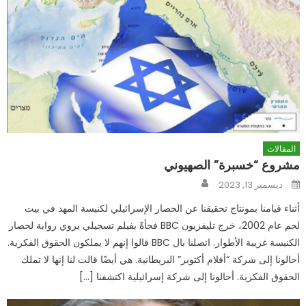
المقالات
مشروع “خسبرة” الصهيوني
Author
Posted
ديسمبر 13, 2023
on
أثناء قيامنا بمونتاج تحقيقنا عن الحصار الإسرائيلي لكنيسة المهد في بيت
لحم عام 2002، خرج تليفزيون BBC فجأةً بفيلم تسجيلي يروي رواية لحصار
الكنيسة غريبة الأطوار. اتصلنا بال BBC قالوا إنهم لا يملكون الحقوق الفكرية.
أحالونا إلى شركة “أفلام أكتوبر” البريطانية. هي أيضًا قالت لنا إنها لا تملك
الحقوق الفكرية. أحالونا إلى شركة إسرائيلية اكتشفنا […]