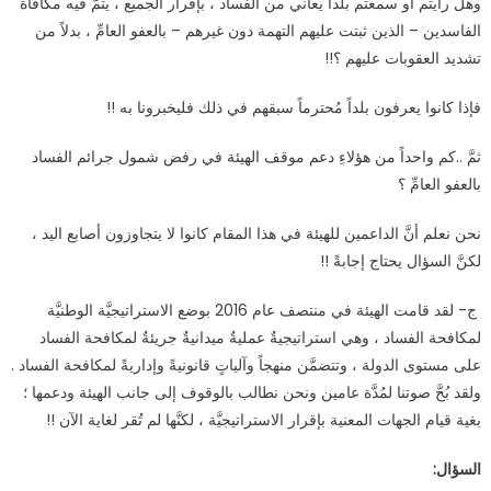
وهل رأيتم أو سمعتم بلداً يعاني من الفساد ، بإقرار الجميع ، يتمُّ فيه مكافأة
الفاسدين – الذين ثبتت عليهم التهمة دون غيرهم – بالعفو العامِّ ، بدلاً من
تشديد العقوبات عليهم ؟!!
فإذا كانوا يعرفون بلداً مُحترماً سبقهم في ذلك فليخبرونا به !!
ثمَّ ..كم واحداً من هؤلاءِ دعم موقف الهيئة في رفض شمول جرائم الفساد
بالعفو العامِّ ؟
نحن نعلم أنَّ الداعمين للهيئة في هذا المقام كانوا لا يتجاوزون أصابع اليد ،
لكنَّ السؤال يحتاج إجابةً !!
ج- لقد قامت الهيئة في منتصف عام 2016 بوضع الاستراتيجيَّة الوطنيَّة
لمكافحة الفساد ، وهي استراتيجيةٌ عمليةٌ ميدانيةٌ جريئةٌ لمكافحة الفساد
على مستوى الدولة ، وتتضمَّن منهجاً وآلياتٍ قانونيةً وإداريةً لمكافحة الفساد .
ولقد بُحَّ صوتنا لمُدَّة عامين ونحن نطالب بالوقوف إلى جانب الهيئة ودعمها ؛
بغية قيام الجهات المعنية بإقرار الاستراتيجيَّة ، لكنَّها لم تُقر لغاية الآن !!
السؤال: