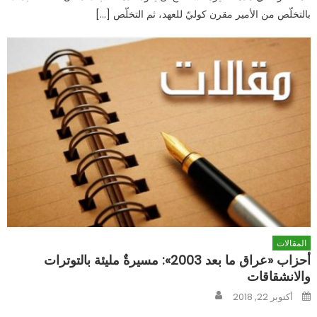
بالتخلّص من الأمير مقرن كوليّ للعهد، ثم التخلّص […]
المقالات
أحزاب «عراق ما بعد 2003»: مسيرةٌ مليئة بالتوترات
والانشقاقات
Author
Posted
أكتوبر 22, 2018
on