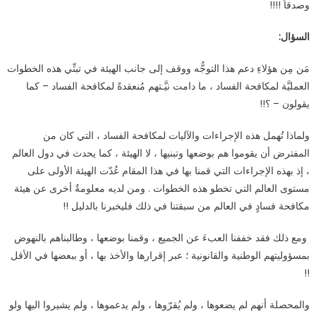
وصدقاً !!!!
السؤال:
مَن مِن هؤلاءِ دعم هذا التوجُّه ووقف إلى جانب الهيئة في تبنِّي هذه الخطوات
العمليَّة لمكافحة الفساد ، ما دامت نيَّـتهم مُنعقدةً لمكافحة الفساد – كما
يقولون – ؟!!
ولماذا تُهمل هذه الإجراءات والآليات لمكافحة الفساد ، التي كان من
المفترض أن يقوموا هم بوضعها وتبنيها ، لا الهيئة ، كما يحدث في دول العالم
، إذ بهذه الإجراءات التي قمنا بها في هذا المقام عُدّت الهيئة الأولى على
مستوى العالم التي تخطو هذه الخطوات . ومن لديه معلومةٌ أخرى عن هيئة
مكافحة فسادٍ في العالم من سبقتنا في ذلك فليخبرنا بالدليل !!
ومع ذلك فقد خففنا العبءَ عن الجميع ، وقمنا بوضعها ، وطالبناهم بالنهوض
بمسؤوليتهم الوطنية والقانونية ؛ عبر إقرارها والأخذ بها ، أو ببعضها في الأقل
!!
والمحصلة أنهم لم يضعوها ، ولم يُقرّوها ، ولم يدعموها ، ولم يشيروا اليها ولو