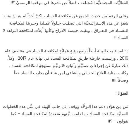
الفعاليَّات المجتمعيَّة المُختلفة ، فضلاً عن نشرها في موقعها الرسميِّ ؟!!
وعلى الرغم من حديث الجميع عن مكافحة الفساد ، لكنَّ أحداً لم ينبسْ ببنت
شفةٍ عن هذه الاستراتيـجيَّة التي تضمَّنت حـلولاً عمـليةً وجـريئةً لمكـافحة
الـفسـاد في الـعـراق ، وبقيت حبيسة الأدراج وكأنها أُعِدَّت لمكافحة النزاهة لا
الفساد !!
د- لقد قامت الهيئة أيضاً بوضع رؤيةٍ عمليَّةٍ لمكافحة الفساد في منتصف عام
2016 ، ورسمت خارطة طريقٍ لمكافحة الفساد في نهاية عام 2017 . وكلُّ
ذلك عبارةٌ عن إجراءاتٍ عمليَّـةٍ وآلياتٍ قانونيَّـةٍ ممنهجةٍ لمكافحة الفساد ،
وكانت بمثابة العلاج الحقيقي والشافي لمن شاء أن يحارب الفساد حقاً
وصدقاً !!!!
السؤال:
مَن مِن هؤلاءِ دعم هذا التوجُّه ووقف إلى جانب الهيئة في تبنِّي هذه الخطوات
العمليَّة لمكافحة الفساد ، ما دامت نيَّـتهم مُنعقدةً لمكافحة الفساد – كما
يقولون – ؟!!