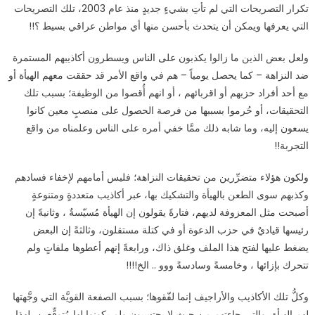
تكرار التصريحات التي لم تأتِ بشيءٍ جديدٍ منذ عام 2003، تلك التصريحات
التي يعرفها ويمكن أن يتحدث بأحسن منها أي مواطن عراقي بسيط ؟
!!
ولعل بعض الذين ما زالوا يكذبون على الناس ويسطرون أكاذيبهم المستمرة
ضد النزاهة – كما يحصل يومياً – هم في واقع الأمر قد حققت معهم الهيأة أو
مع أحد أفراد حزبهم أو اقربائهم ، أو انهم أُقصوا من الوظيفة؛ بسبب تلك
التحقيقات، أو حُرموا بسببها من فرصة الحصول على منصبٍ معين كانوا
يسعون إليه، وما شابه ذلك ممَّا خفي أمره على الناس وعلمناه من واقع
التجربة
!!
ولكون هؤلاء متضرِّرين من تحقيقات النزاهة؛ فليس أمامهم لإخفاء فسادهم
وكذبهم سوى الطعن بالهيأة والتشكيك بها، عبر أكاذيب متعددةٍ ومتنوعةٍ
أصبحت مثل المعزوفة لديهم، فتارةً يقولون إن الهيأة مُسيّسةٌ ، وثانيةً إن
رئيسها قياديٌ في حزب الدعوة أو في كتلة مستقلون، وثالثةً إن البعض
يضغط عليها لفتح هذا الملف وغلق ذاك، ورابعةً إنهم أعطوها ملفاتٍ ولم
تتحرك بإزائها ، وخامسةً وسادسةً ووو .. الخ
!!!!
وكلُّ تلك الأكاذيب والأراجيف إنما لفّقوها؛ بسبب الصفعة القويَّة التي وجَّهتها
لهم الهيأة، والتي جاءتهم من حيث لا يحتسبون ولم يكونوا لها مُتوقِّعين، لهذا