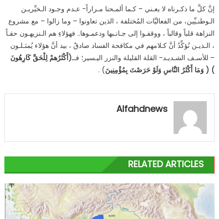
إنَّ كلَّ ما ذكـرناه لا يعـني – كـما ألمـحنا مـراراً- عـدم وجـود الـخيِّريـن
الـوطنـيِّين، من الفعاليَّات المُختلفة ، الذين تعاونوا – وما زالوا – مع مشروع
النزاهة قلباً وقالباً ، ووقفـوا إلى جـانـبها ودعمـوها.. فهؤلاءِ هم الـنزيهـون حقـاً
، الـذيـن نُؤكِّدُ أنَّ كـلامهم في مكافحة الفساد صادقٌ ، بيد أنَّ هؤلاء يُمثـلـون
– للأسـف الشـديـد- القلة القليلة والنزر اليـسير؛ فــ
)
أَكْثَرُهمْ لِلْحَقِّ كَارِهُونَ
)
)
وَمَا أَكْثَرُ النَّاسِ وَلَوْ حَرَصْتَ بِمُؤْمِنِينَ
(
.
Alfahdnews
RELATED ARTICLES