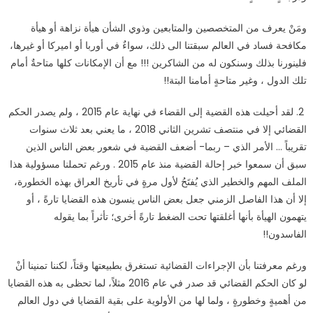
ومَنْ يعرف من المتخصصين والمتابعين وذوي الشأن هيأة نزاهة أو هيأة
مكافحة فساد في العالم سبقتنا الى ذلك، سواءٌ في أوربا أو اميركا أو غيرها،
فلينورنا بذلك وسنكون له من الشاكرين !!! مع أن الإمكانات كلها متاحةٌ أمام
تلك الدول ، وغير متاحةٍ أمامنا البتة
!!
2.
لقد أحيلت هذه القضية إلى القضاء في نهاية عام 2015 ، ولم يصدر الحكم
القضائي إلا في منتصف تشرين الثاني 2018 ، ما يعني بعد ثلاث سنوات
تقريباً … الأمر الذي – ربما- أضعف القضية في شعور بعض الناس الذين
سبق أن سمعوا خبر إحالة القضية منذ عام 2015 . ورغم تحملنا مسؤولية هذا
الملف المهم والخطير الذي يُفتَحُ لأول مرةٍ في تأريخ العراق بهذه الخطورة،
إلا أن هذا الفاصل الزمني جعل بعض الناس ينسون هذه القضايا تارةً ، أو
يتهمون الهيأة بأنها أغلقتها تحت الضغط تارةً أخرى؛ تأثراً بما يقوله
الفاسدون
!!
ورغم معرفتنا بأن الإجراءات القضائية تستغرق بطبيعتها وقتاً، لكننا تمنينا أنْ
لو كان الحكم القضائي قد صدر في عام 2016 مثلاً، لما تحظى به هذه القضايا
من أهميةٍ وخطورةٍ ، ولما لها من الأولوية على بقية القضايا في دول العالم