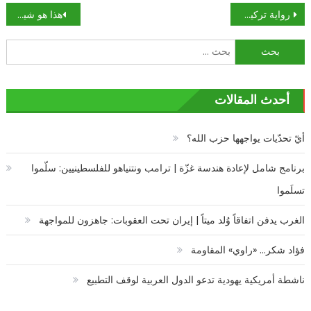
تصفّح
رواية تركية مثيرة عن خاشقجي… الاستخبارات البريطانية حاولت خطفه لإنقاذه
هذا هو شيخ الجبل الحقيقي الذي اقتبس “مسلسل الهيبة” منه
المقالات
البحث
عن:
أحدث المقالات
أيّ تحدّيات يواجهها حزب الله؟
برنامج شامل لإعادة هندسة غزّة | ترامب ونتنياهو للفلسطينيين: سلّموا
تسلَموا
الغرب يدفن اتفاقاً وُلد ميتاً | إيران تحت العقوبات: جاهزون للمواجهة
فؤاد شكر… «راوي» المقاومة
ناشطة أمريكية يهودية تدعو الدول العربية لوقف التطبيع