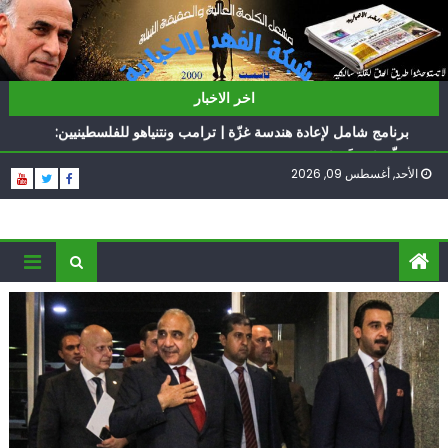
Ski
t
conten
ناشطة أمريكية يهودية تدعو الدول العربية لوقف التطبيع
اخر الاخبار
أيّ تحدّيات يواجهها حزب الله؟
برنامج شامل لإعادة هندسة غزّة | ترامب ونتنياهو للفلسطينيين:
سلّموا تسلَموا
الأحد, أغسطس 09, 2026
الغرب يدفن اتفاقاً وُلد ميتاً | إيران تحت العقوبات: جاهزون
للمواجهة
فؤاد شكر… «راوي» المقاومة
ناشطة أمريكية يهودية تدعو الدول العربية لوقف التطبيع
أيّ تحدّيات يواجهها حزب الله؟