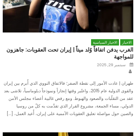
الاخبار
الاخبار السياسية
الغرب يدفن اتفاقاً وُلد ميتاً | إيران تحت العقوبات: جاهزون
للمواجهة
Posted
سبتمبر 29, 2025
on
Author
طهران | عادت الأمور إلى نقطة الصفر؛ فالاتفاق النووي الذي أُبرم بين إيران
والقوى الدولية عام 2015، واعتُبر وقتها إنجازاً ونموذجاً دبلوماسياً، تلاشى بعد
عقد من التقلّبات والصعود والهبوط. ومع رفض غالبية أعضاء مجلس الأمن
الدولي، مساء الجمعة، مشروع القرار الذي تقدَّمت به كلّ من روسيا
والصين حول مواصلة تعليق العقوبات الأممية على إيران، أُعيد العمل، […]