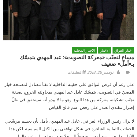
اخبار العراق
الاخبار
الاخبار المحلية
مساعٍ لتجنّب «معركة التصويت»: عبد المهدي يتمسّك
بـ«أمل» ضعيف
Author
Posted
على
نوفمبر 28, 2018
التعليقات
on
مساعٍ
على رغم أن فرص التوافق على حقيبة الداخلية لا تفتأ تتضاءل لمصلحة خيار
لتجنّب
المضيّ في التصويت، يتمسّك عادل عبد المهدي بمحاولته الخروج بصيغة
«معركة
تجنّب تشكيلته معركة من هذا النوع. وهو ما لا يبدو أنه سيتحقق في ظلّ
التصويت»:
عبد
إصرار مقتدى الصدر على رفض اسم فالح الفياض
المهدي
يتمسّك
لا يزال رئيس الوزراء العراقي، عادل عبد المهدي، يأمل بأن يحسم مرشّحي
بـ«أمل»
الحقائب الثمانية الشاغرة في شكل توافقي بين الكتل السياسية. لكن هذا
ضعيف
الأمل بدا، حتى يوم أمس، ضعيفاً إلى حدّ بعيد، مع إصرار زعيم «التيار