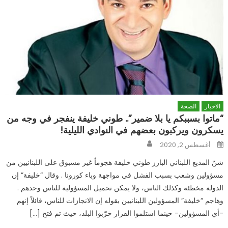
الاخبار
الصحة
“ماتوا بسببكم يا بلا ضمير”.. طوني خليفة ينفجر في وجه من
يسكرون ويركبون بعضهم في النوادي الليلية!
Author
Posted
أغسطس 2, 2020
on
شنّ المذيع اللبناني البارز طوني خليفة هجوماً غير مسبوق على اللبنانيين من
مسؤولين وشعب بسبب الفشل في مواجهة وباء كورونا . وقال “خليفة” إن
الدولة مخطئة وكذلك الناس، ولا يمكن تحميل المسؤولية للناس وحدهم .
وهاجم “خليفة” المسؤولين اللبنانيين بقوله إن الانجازات للناس، قائلاً إنهم
-أي المسؤولين- حينما استلموا القرار خرّبوا البلد، حيث تم فتح […]