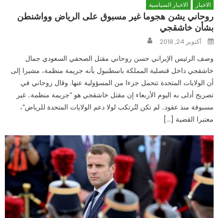
الاخبار
الاخبار السياسية
روحاني يشن هجوما غير مسبوق على الرياض وواشنطن
بشأن خاشقجي
Author
Posted
أكتوبر 24, 2018
on
وصف الرئيس الإيراني حسن روحاني مقتل الصحفي السعودي جمال
خاشقجي داخل قنصلية المملكة باسطنبول بأنه جريمة منظمة، مشيرا إلى
أن الولايات المتحدة تتحمل جزءا من المسؤولية عنها. وقال روحاني في
تصريح أدلى به اليوم الأربعاء إن مقتل خاشقجي هو “جريمة منظمة.. غير
مسبوقة منذ عقود.. لم تكن لتُرتكب لولا دعم الولايات المتحدة للرياض”،
معتبرا القضية […]