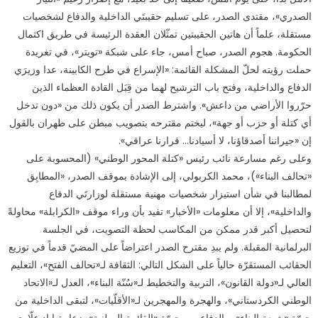
مغلقة
الصدري»، مقتدى الصدر، على تسليم حقيبتَي الداخلية والدفاع لشخصيات
مستقلة، علماً أن هاتين الحقيبتين تمثّلان العقدة الرئيسة في طريق اكتمال
الحكومة. هجوم الصدر، صباح أمس، جاء على شبكة «تويتر»، في تغريدة
حملت رؤيته لحلّ المشكلة القائمة: «الإسراع في طرح الکابينة، عدا وزيرَي
الدفاع والداخلية، وفتح باب الترشيح لهما من قِبَل القادة العظماء الذين
حرّروا الأراضي من داعش». واشترط الصدر أن يكون ذلك من «دون تدخل
أي كتلة أو حزب أو جهة»، ليختم مقترحه بتصويب مبطن على طهران بالقول
إن «جيراننا أصدقاؤنا، لا أسيادنا… قرارنا عراقي».
وعلى رغم مسارعة نائب رئيس «كتلة المحور الوطني» (المحسوبة على
«تحالف البناء»)، محمد الكربولي، إلى الإشادة بموقف الصدر، «المطابِق
لمطالبنا في شأن استيزار شخصيات مهنية مستقلة لوزارتَي الدفاع
والداخلية»، إلا أن معلومات «الأخبار» تفيد بأن وراء موقف «الكرابلة» محاولةً
لتحصيل أكبر قدر ممكن من المكاسب لحظة التصويت، في الجلسة
البرلمانية المقبلة. ولم يبدِ مقترح الصدر اعتراضاً على المضيّ قدماً في توزيع
الحقائب المستقرّة حالياً على الشكل التالي: الثقافة لـ«تحالف الفتح»، التعليم
العالي لـ«دولة القانون»، التربية والتخطيط لـ«سُنّة البناء»، العدل لـ«الاتحاد
الوطني الكردستاني»، والهجرة والمهجرين لـ«الأقلّيات»، لتبقى الداخلية من