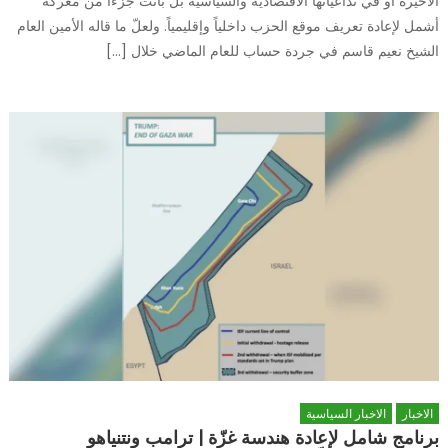
الأخيرة أو في تداعياتها الاقتصادية والسياسية بل باتت جزءاً من معركة
أشمل لإعادة تعريف موقع الحزب داخلياً وإقليمياً. ولعلّ ما قاله الأمين العام
الشيخ نعيم قاسم في جردة حساب للعام الماضي خلال […]
الاخبار
الاخبار السياسية
برنامج شامل لإعادة هندسة غزّة | ترامب ونتنياهو