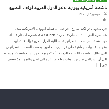
ناشطة أمريكية يهودية تدعو الدول العربية لوقف التطبيع
Posted
سبتمبر 17, 2025
on
Author
في مشهد نادر لكنه صارخ، خرجت الناشطة اليهودية الأمريكية ميديا
بنجامين، المؤسسة المشاركة لحركة CODEPINK، بتصريحات نارية أدانت
فيها بشدة السياسات الإسرائيلية، مطالبة الدول العربية بإلغاء التطبيع
وفرض عقوبات جماعية على تل أبيب. بنجامين وصفت القصف الإسرائيلي
الذي طال العاصمة القطرية الدوحة بأنه “جريمة بحق الدبلوماسية”، مشيرة
إلى أن إسرائيل تمارس إرهاب دولة من غزة إلى لبنان واليمن، ولا تسعى
لأي […]