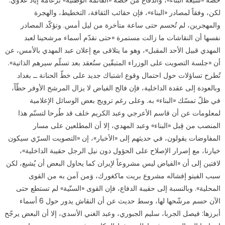
حصّة «شيعة البناء»، والدفاع من حصّة «القائمة الوطنية» بزعامة إياد علّاوي.
لكن، وفقاً لمصادر «البناء»، فإن حقائب الثقافة، التخطيط، والهجرة
والمهجرين، لم تُحسم حتى ساعة متأخرة من ليل أمس. وتؤكّد المصادر
نفسها أن النقاشات ما زالت مستمرة «حتى نقدّم أسماء مرشحينا لعبد
المهدي قبيل الأحد المقبل»، وهو ما يتلاقى مع إعلان عبد المهدي بالأمس، عن
أن «جلسة التصويت على الوزراء المتبقّين ستُعقد بعد تسلّم سيرهم الذاتية».
تُطرح تساؤلات حول احتمال وقوع اشتباك جديد على خطّ الحنانة ــ بغداد
وبالعودة إلى عقدة الداخلية، فإن فالح الفياض لا يزال المرشح الأوفر حظّاً،
في ظلّ تمسّك «البناء» به. وعلى رغم ترويج بعض الوسائل الإعلامية
لمعلومات عن أن قاسم الأعرجي وعبد الكريم خلف قد طُرحا لتسنّم هذا
المنصب من قِبل «البناء» وعبد المهدي، إلا أن المطلعين على مسار
المفاوضات يقولون، في حديثهم إلى «الأخبار»، إن «التصويت السرّي سيكون
خيارنا، مع إصرار الإصلاح على الحؤول دون نيل الرجل حقيبة الداخلية»،
لافتين إلى أن «الفياض ليس مشروعاً لإيران كما يحاول البعض أن يُشيع، لكن
سبب الفيتو إفشاله مشروع بريت ماكغورك، وَمن آمن به من القوى
المحلية». وبالنسبة إلى حقيبة الدفاع، فإن القوى «السنّية» لم تستطع حتى
الآن حسم مرشّحها لها، وسط حديث عن أن النقاش يدور حول 6 أسماء
أبرزها: فيصل الجربا، سليم الجبوري، وعبد الغني الأسدي، إلا أن البعض يرجّح