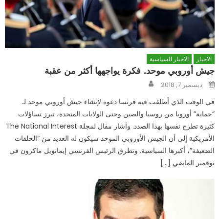
الاخبار
الاخبار السياسية
جيش أوروبي موحد.. فكرة يواجهها أكثر من عقبة
Author
Posted
ديسمبر 7, 2018
on
في الوقت الذي أطلقت فيه فرنسا دعوة لإنشاء جيش أوروبي موحد لـ
“حماية” أوروبا من روسيا والصين وحتى الولايات المتحدة، تبرز تساؤلات
كثيرة تطرح نفسها بهذا الصدد. وأشار مقال لمجلة The National Interest
الأمريكية إلى أن الجيش الأوروبي الموحد سيكون له العديد من “الحلقات
الضعيفة”، أكبرها السياسية. وتطرق الرئيس الفرنسي إيمانويل ماكرون في
نوفمبر الماضي […]