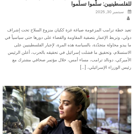
للفلسطينيين: سلّموا تسلَموا
Posted
سبتمبر 30, 2025
on
Author
تعيد خطة ترامب المزعومة صياغة غزة ككيان منزوع السلاح تحت إشراف
دولي، وتربط الإعمار بتصفية المقاومة والقضاء على دورها حتى سياسياً في
ما يبدو محاولة متجدّدة، بالسياسة هذه المرة، لإجبار الفلسطينيين على
الاستسلام، وتحقيق ما فشلت إسرائيل في تحقيقه بالحرب، أعلن الرئيس
الأميركي، دونالد ترامب، مساء أمس، خلال مؤتمر صحافي مشترك مع
رئيس الوزراء الإسرائيلي، […]