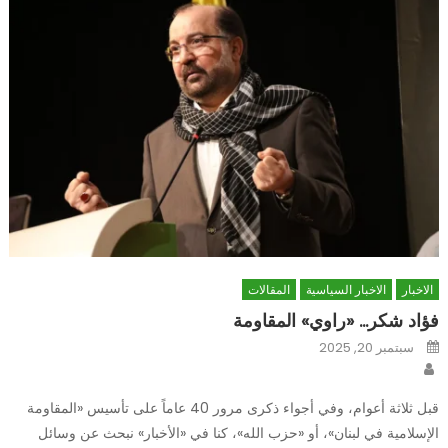
الاخبار
الاخبار السياسية
المقالات
فؤاد شكر… «راوي» المقاومة
Posted
سبتمبر 20, 2025
on
Author
قبل ثلاثة أعوام، وفي أجواء ذكرى مرور 40 عاماً على تأسيس «المقاومة
الإسلامية في لبنان»، أو «حزب الله»، كنا في «الأخبار» نبحث عن وسائل