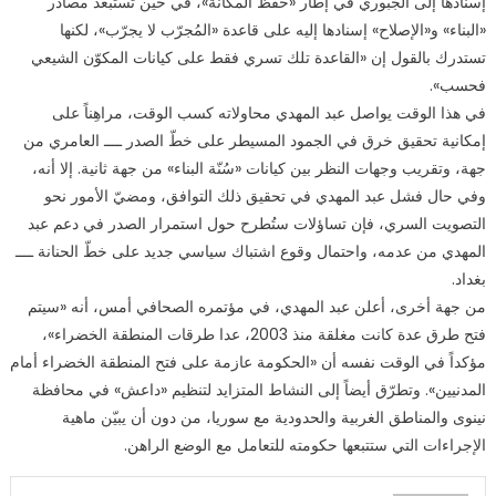
إسنادها إلى الجبوري في إطار «حفظ المكانة»، في حين تستبعد مصادر
«البناء» و«الإصلاح» إسنادها إليه على قاعدة «المُجرّب لا يجرّب»، لكنها
تستدرك بالقول إن «القاعدة تلك تسري فقط على كيانات المكوّن الشيعي
فحسب».
في هذا الوقت يواصل عبد المهدي محاولاته كسب الوقت، مراهِناً على
إمكانية تحقيق خرق في الجمود المسيطر على خطّ الصدر ــــ العامري من
جهة، وتقريب وجهات النظر بين كيانات «سُنّة البناء» من جهة ثانية. إلا أنه،
وفي حال فشل عبد المهدي في تحقيق ذلك التوافق، ومضيّ الأمور نحو
التصويت السري، فإن تساؤلات ستُطرح حول استمرار الصدر في دعم عبد
المهدي من عدمه، واحتمال وقوع اشتباك سياسي جديد على خطّ الحنانة ــــ
بغداد.
من جهة أخرى، أعلن عبد المهدي، في مؤتمره الصحافي أمس، أنه «سيتم
فتح طرق عدة كانت مغلقة منذ 2003، عدا طرقات المنطقة الخضراء»،
مؤكداً في الوقت نفسه أن «الحكومة عازمة على فتح المنطقة الخضراء أمام
المدنيين». وتطرّق أيضاً إلى النشاط المتزايد لتنظيم «داعش» في محافظة
نينوى والمناطق الغربية والحدودية مع سوريا، من دون أن يبيّن ماهية
الإجراءات التي ستتبعها حكومته للتعامل مع الوضع الراهن.