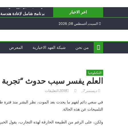
Ski
أيّ تحدّيات يواجهها حزب الل
t
اخر الاخبار
برنامج شامل لإعادة هندسة غز
conten
الغرب يدفن اتفاقاً وُلد ميتا
السبت, أغسطس 08, 2026
فؤاد شكر… «راوي» المقاوم
ناشطة أمريكية يهودية تدعو 
أيّ تحدّيات يواجهها حزب الل
من نحن
شبكة الفهد الاخبارية
المعرض
التكنلوجيا
العلم يفسر سبب حدوث “تجربة 
Posted
Author
على
ديسمبر 7, 2018
التعليقات
on
العلم
في سعي دائم لفهم ما يحدث بعد الموت، نظر البشر منذ فترة طوي
يفسر
التلميحات عن هذه الحالة.
سبب
حدوث
ولكن، على الرغم من الطبيعة الخارقة لهذه التجارب، يقول الخبر
“تجربة