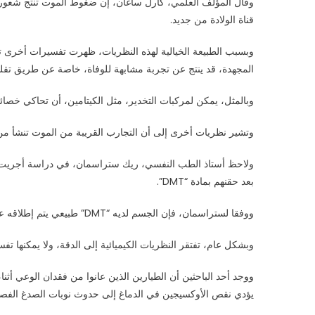
وقال المؤلف العلمي، كارل ساغان، إن ضغوط الموت تنتج شعورا يذ
قناة الولادة من جديد.
وبسبب الطبيعة الخيالية لهذه النظريات، ظهرت تفسيرات أخرى تمثل
المجهدة، قد ينتج عن تجربة مشابهة للوفاة، خاصة عن طريق تقليل
وبالمثل، يمكن لمركبات التخدير، مثل الكيتامين، أن تحاكي خص
وتشير نظريات أخرى إلى أن التجارب القريبة من الموت تنشأ من ثنائي ميثيل تريبتامين (DMT)، وهو عقا
بعد حقنهم بمادة “DMT”.
ووفقا لستراسمان، فإن الجسم لديه “DMT” طبيعي يتم إطلاقه عند الولادة والموت. ومع ذلك، لا يوجد دليل قاطع لدعم هذا الرأي.
وبشكل عام، تفتقر النظريات الكيميائية إلى الدقة، ولا يمكنها 
ووجد أحد الباحثين أن الطيارين الذين عانوا من فقدان الوعي أثنا
يؤدي نقص الأوكسيجين في الدماغ إلى حدوث نوبات الصدغ الفصي