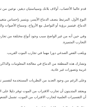
قدم عالما الأعصاب، أولاف بلانك وسيباستيان ديغيز، نوعين من ت
النوع الأول، المرتبط بنصف الدماغ الأيسر، ويتميز بإحساس متغير
الدماغ، فيتميز برؤية أو التواصل مع الأرواح، وسماع الأصوات وا
وفي حين أنه من غير الواضح سبب وجود أنواع مختلفة من تجارب ا
التجارب المتميزة.
ويلعب الفص الصدغي دورا مهما في تجارب الموت القريب.
وتشارك هذه المنطقة من الدماغ في معالجة المعلومات والذاكرة
غريبة وتصورات غير عادية.
وعلى الرغم من وجود العديد من النظريات المستخدمة لتفسير تجا
ويعتقد المتدينون أن تجارب الاقتراب من الموت توفر دليلا عل
أن التفسيرات العلمية لتجارب الاقتراب من الموت، تشمل الشعو