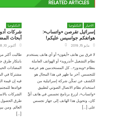
RELATED ARTICLES
الاخبار
التكنلوجيا
التكنلوجيا
إسرائيل تقرصن «واتساب»:
شركات أدوية
هواتفكم جواسيس عليكم!
أبحاث المضا
Author
Posted
Posted
مايو 15, 2019
أكتوبر 10, 2018
on
on
لا فرق بين هاتف «أيفون» أو أي هاتف يستخدم
نظام التشغيل «أندرويد» أو الهواتف العاملة
بابتكار طرق جد
بنظام «ويندوز»… كل المستخدمين هم عرضة
المضادات الحي
للتجسس. آخر ما ظهر في هذا المجال هو
مشتركا في المن
الكشف عن تمكّن شركة إسرائيلية من
فيه إن قيمة ال
استخدام نظام الاتصال الصوتي لتطبيق
فوائدها للمجتم
«واتساب»، لزرع برنامج تجسس في هاتف أيٍّ
الشركات بالاس
كان، وتحويل هذا الهاتف إلى جهاز تجسس
طرق الحصول ع
على […]
العالم. ومن بي
[…]