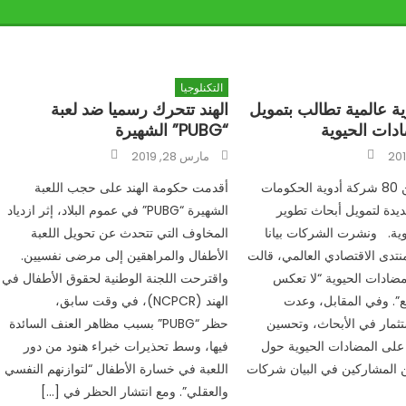
التكنلوجيا
 عالمية تطالب بتمويل
الهند تتحرك رسميا ضد لعبة
دات الحيوية
“PUBG” الشهيرة
Author
Author
Posted
مارس 28, 2019
on
طالبت أكثر من 80 شركة أدوية الحكومات
أقدمت حكومة الهند على حجب اللعبة
يدة لتمويل أبحاث تطوير
الشهيرة “PUBG” في عموم البلاد، إثر ازدياد
وية. ونشرت الشركات بيانا
المخاوف التي تتحدث عن تحويل اللعبة
تدى الاقتصادي العالمي، قالت
الأطفال والمراهقين إلى مرضى نفسيين.
مضادات الحيوية “لا تعكس
واقترحت اللجنة الوطنية لحقوق الأطفال في
ع”. وفي المقابل، وعدت
الهند (NCPCR)، في وقت سابق،
تثمار في الأبحاث، وتحسين
حظر “PUBG” بسبب مظاهر العنف السائدة
لى المضادات الحيوية حول
فيها، وسط تحذيرات خبراء هنود من دور
ن المشاركين في البيان شركات
اللعبة في خسارة الأطفال “لتوازنهم النفسي
والعقلي”. ومع انتشار الحظر في […]