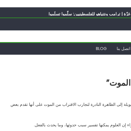
ه؟
ّة | ترامب ونتنياهو للفلسطينيين: سلّموا تسلَموا
ً | إيران تحت العقوبات: جاهزون للمواجهة
ة
الدول العربية لوقف التطبيع
ه؟
اتصل بنا
BLOG
الموت”
لة إلى الظاهرة النادرة لتجارب الاقتراب من الموت على أنها تقدم بعض
اء إن العلوم يمكنها تفسير سبب حدوثها، وما يحدث بالفعل.