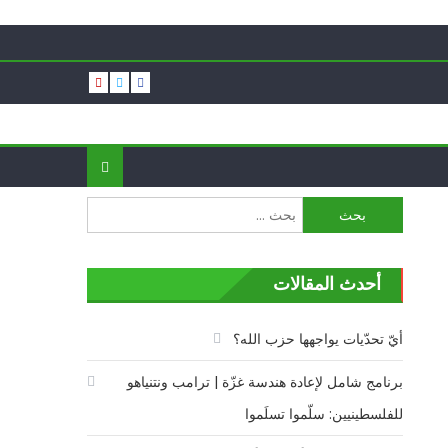
البحث
عن:
أحدث المقالات
أيّ تحدّيات يواجهها حزب الله؟
برنامج شامل لإعادة هندسة غزّة | ترامب ونتنياهو
للفلسطينيين: سلّموا تسلَموا