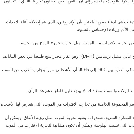
كرنا بالولادة، ما يشير إلى أن الناس الذين يدخلون تجربة “النفق”، يتخيلون
ت في ادعاء بعض الباحثين بأن الإندروفين، الذي يتم إطلاقه أثناء الأحداث
 الألم وزيادة الإحساس بالنشوة.
ائص تجربة الاقتراب من الموت، مثل تجارب خروج الروح من الجسم.
ر مخدر ينتج طبيعيا في بعض النباتات.
ولاحظ أستاذ الطب النفسي، ريك ستراسمان، في دراسة أجريت في الفترة بين 1900 إلى 1995، أن الأشخاص مروا بتجارب القرب من الموت
تفسير المجموعة الكاملة من تجارب الاقتراب من الموت، التي يتعرض لها الأشخاص
ء التسارع السريع، شهدوا ما يشبه تجربة الموت، مثل رؤية الأنفاق. ويمكن أن
، التي تسبب الهلوسة ويمكن أن تكون مشابهة لتجربة الاقتراب من الموت.