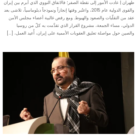
طهران | عادت الأمور إلى نقطة الصفر؛ فالاتفاق النووي الذي أُبرم بين إيران
والقوى الدولية عام 2015، واعتُبر وقتها إنجازاً ونموذجاً دبلوماسياً، تلاشى بعد
عقد من التقلّبات والصعود والهبوط. ومع رفض غالبية أعضاء مجلس الأمن
الدولي، مساء الجمعة، مشروع القرار الذي تقدَّمت به كلّ من روسيا
والصين حول مواصلة تعليق العقوبات الأممية على إيران، أُعيد العمل، […]