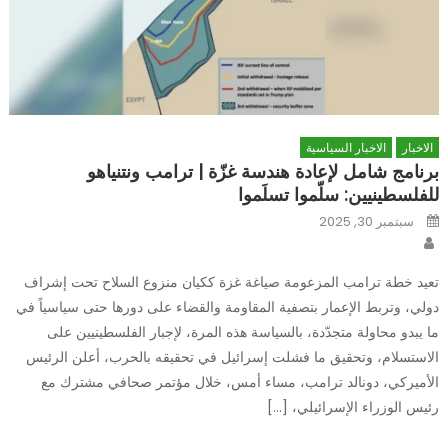
الاخبار
الاخبار السياسية
برنامج شامل لإعادة هندسة غزّة | ترامب ونتنياهو
للفلسطينيين: سلّموا تسلَموا
Posted
سبتمبر 30, 2025
on
Author
تعيد خطة ترامب المزعومة صياغة غزة ككيان منزوع السلاح تحت إشراف
دولي، وتربط الإعمار بتصفية المقاومة والقضاء على دورها حتى سياسياً في
ما يبدو محاولة متجدّدة، بالسياسة هذه المرة، لإجبار الفلسطينيين على
الاستسلام، وتحقيق ما فشلت إسرائيل في تحقيقه بالحرب، أعلن الرئيس
الأميركي، دونالد ترامب، مساء أمس، خلال مؤتمر صحافي مشترك مع
رئيس الوزراء الإسرائيلي، […]