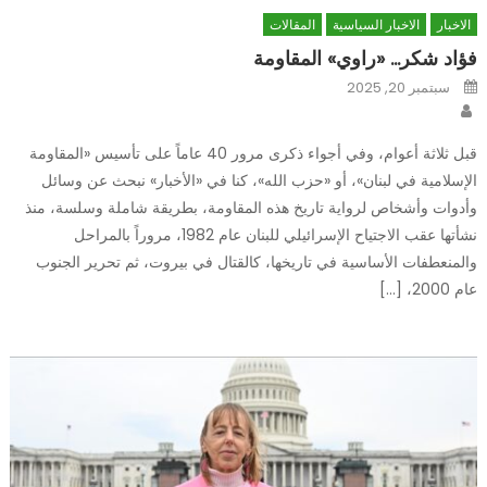
الاخبار
الاخبار السياسية
المقالات
فؤاد شكر… «راوي» المقاومة
Posted
سبتمبر 20, 2025
on
Author
قبل ثلاثة أعوام، وفي أجواء ذكرى مرور 40 عاماً على تأسيس «المقاومة
الإسلامية في لبنان»، أو «حزب الله»، كنا في «الأخبار» نبحث عن وسائل
وأدوات وأشخاص لرواية تاريخ هذه المقاومة، بطريقة شاملة وسلسة، منذ
نشأتها عقب الاجتياح الإسرائيلي للبنان عام 1982، مروراً بالمراحل
والمنعطفات الأساسية في تاريخها، كالقتال في بيروت، ثم تحرير الجنوب
عام 2000، […]