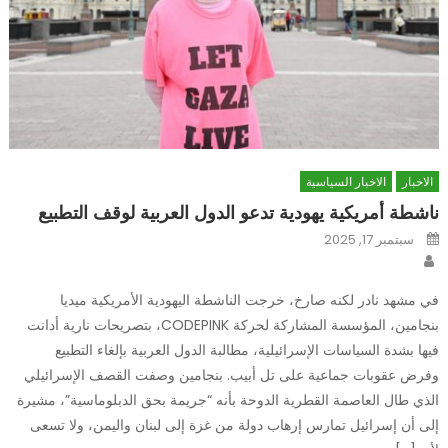
الاخبار
الاخبار السياسية
ناشطة أمريكية يهودية تدعو الدول العربية لوقف التطبيع
Posted
سبتمبر 17, 2025
on
Author
في مشهد نادر لكنه صارخ، خرجت الناشطة اليهودية الأمريكية ميديا
بنجامين، المؤسسة المشاركة لحركة CODEPINK، بتصريحات نارية أدانت
فيها بشدة السياسات الإسرائيلية، مطالبة الدول العربية بإلغاء التطبيع
وفرض عقوبات جماعية على تل أبيب. بنجامين وصفت القصف الإسرائيلي
الذي طال العاصمة القطرية الدوحة بأنه “جريمة بحق الدبلوماسية”، مشيرة
إلى أن إسرائيل تمارس إرهاب دولة من غزة إلى لبنان واليمن، ولا تسعى