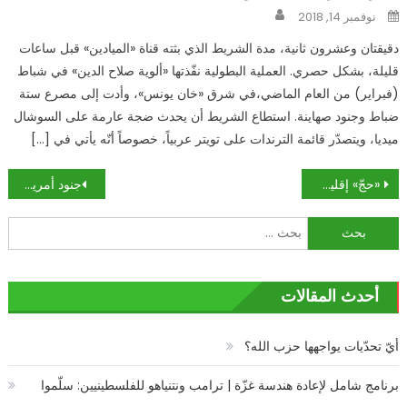
Author
Posted
نوفمبر 14, 2018
on
دقيقتان وعشرون ثانية، مدة الشريط الذي بثته قناة «الميادين» قبل ساعات
قليلة، بشكل حصري. العملية البطولية نفّذتها «ألوية صلاح الدين» في شباط
(فبراير) من العام الماضي،في شرق «خان يونس»، وأدت إلى مصرع ستة
ضباط وجنود صهاينة. استطاع الشريط أن يحدث ضجة عارمة على السوشال
ميديا، ويتصدّر قائمة الترندات على تويتر عربياً، خصوصاً أنّه يأتي في […]
تصفّح
«حجّ» إقليمي ودولي إلى العراق: الاقتصاد يتصدّر أجندة الزوّار
جنود أمريكيون يتجولون في أعرق شوارع بغداد والشرطة توضح
المقالات
البحث
عن:
أحدث المقالات
أيّ تحدّيات يواجهها حزب الله؟
برنامج شامل لإعادة هندسة غزّة | ترامب ونتنياهو للفلسطينيين: سلّموا