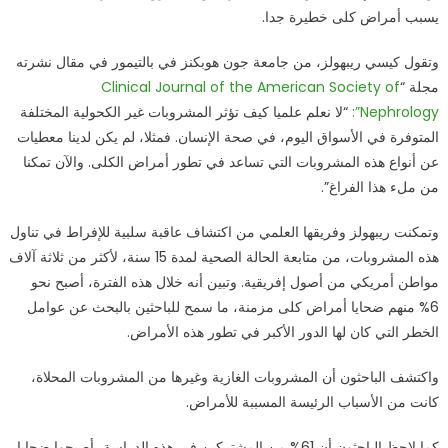
يسبب أمراض كلى خطيرة جدا.
خطر
المشروبات
وتقول كيسي ريبهولز، من جامعة جون هوبكنز في بالتيمور في مقال نشرته
الغازية
مجلة “
Clinical Journal of the American Society of
على
Nephrology”:
الكلى
“لا نعلم علميا كيف تؤثر المشروبات غير الكحولية المختلفة
مغلقة
المتوفرة في الأسواق اليوم، في صحة الإنسان. فمثلا، لم يكن لدينا معطيات
عن أنواع هذه المشروبات التي تساعد في تطور أمراض الكلى. والآن تمكنا
من ملء هذا الفراغ”.
وتمكنت ريبهولز وفريقها العلمي من اكتشاف عاقبة سلبية للإفراط في تناول
هذه المشروبات، من متابعة الحالة الصحية لمدة 15 سنة، لأكثر من ثلاثة آلاف
مواطن أمريكي من أصول إفريقية. وتبين أنه خلال هذه الفترة، أصبح نحو
6% منهم ضحايا أمراض كلى مزمنة، ما سمح للباحثين بالبحث عن عوامل
الخطر التي كان لها الدور الأكبر في تطور هذه الأمراض.
واكتشف الباحثون أن المشروبات الغازية وغيرها من المشروبات المحلاة،
كانت من الأسباب الرئيسة المسببة للأمراض.
كما لاحظ الباحثون أن 61% من المشتركين في هذه الدراسة، أصبحوا ضحايا