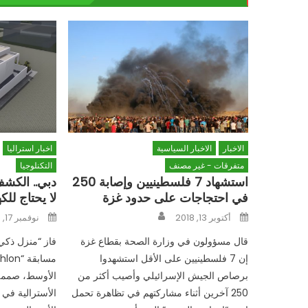
الاخبار
الاخبار السياسية
اخبار استراليا
متفرقات - غير مصنف
التكنلوجيا
استشهاد 7 فلسطينيين وإصابة 250
دبي.. الكش
في احتجاجات على حدود غزة
لا يحتاج للكه
Author
Posted
Posted
أكتوبر 13, 2018
نوفمبر 17, 2018
on
on
قال مسؤولون في وزارة الصحة بقطاع غزة
فاز “منزل ذكي”
إن 7 فلسطينيين على الأقل استشهدوا
برصاص الجيش الإسرائيلي وأصيب أكثر من
الأوسط، صممه 
250 آخرين أثناء مشاركتهم في تظاهرة تحمل