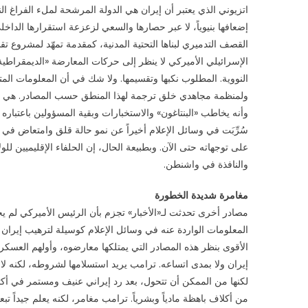
اتزيوني الذي يعتبر أن إيران هي الدولة المرشحة لملء الفراغ 
إضعافها بنيوياً، لا عبر حصارها والسعي لزعزعة استقرارها الداخ
القصف التدميري لبناها التحتية المدنية، كمقدمة تمهّد لمشروع ت
الإسرائيلي الأميركي لا ينظر إلى حركات المعارضة «الديمقراطية
النووية. المطلوب نكبها وتقسيمها. ولا شك في أن المعلومات المت
ولمنظمة مجاهدي خلق ترجمة لهذا المنطق حسب المصادر. هي ترى 
وأنه يخاطب «البنتاغون» والاستخبارات وبقية المسؤولين باعتباره م
سُرِّبَت في وسائل الإعلام أخيراً عن نمو حالة قلق وامتعاض 
على توجهاته حتى الآن. وبطبيعة الحال، إن الحلفاء الإقليميين ل
والنافذة في واشنطن.
مغامرة شديدة الخطورة
مصادر أخرى تحدثت لـ«الأخبار» تجزم بأن الرئيس الأميركي لم ي
المعلومات الواردة عنه في وسائل الإعلام كوسيلة لترهيب إيران
الأقوى بنظر هذه المصادر التي يمتلكها معارضوه، وأولهم العسكريو
إيران ولا بمدى اتساعه. ترامب يريد استسلامها لشروطه، لكنه ل
لكنها من الممكن أن تتحول، بعد رد إيراني عنيف ومستمر في أكث
من أكلاف باهظة مادياً وبشرياً. ترامب مغامر، لكنه يعلم جيداً 