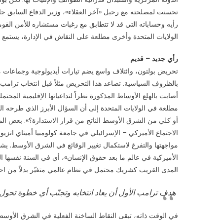
تحسنت لمصلحته مع رحيل «آخر العقلاء»، وزير الدفاع السابق جايمس 
رأيه وحساباته التي قد لا تتطابق مع رغبات مستشاره للأمن القو
الولايات المتحدة وأخرى مطلعة على النقاش في الإدارة، يستمع جيد
رأي جديد – قديم
تحريض بولتون، وائتلاف واسع يضم تيارات أيديولوجية وجماعات مص
بالظروف السياسية. تصاعد هذا التحريض مثلاً قبل انتخاب ترامب 
أصابت بالهلع الأوساط المذكورة نظراً لتداعياتها الإقليمية المح
مطلعة في الولايات المتحدة إلى أن السؤال الأبرز الذي طرحه ا
أو كلي من الشرق الأوسط الناتج من قرار الاستدارة؟». بعض المع
الاجتماع الأميركي – الإسرائيلي في جامعة كولومبيا أميتاي اتزي
الأميركية في عالم ما بعد حقوق الإنسان»، أي في السنة نفسها ال
المدى القريب كشريك محتمل في نظام عالمي متغيّر بدلاً من احتوا
هدف ترامب الأول أن يعاد انتخابه وتجنّب أي خطوة تحول
في الوقت ذاته، تبقى النقاط الساخنة الفعلية في الشرق الأوسط،