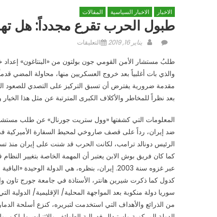
الاخبار
الاخبار السياسية
المقالات
طبول الحرب تقرع مجدداً: هل تها
Author
Posted
على
يناير 16, 2019
التعليقات
on
طبول
طلبُ مستشار الأمن القومي جون بولتون من «البنتاغون» إعداد خ
الحرب
والذي بات أغلبياً بعد خروج العسكريين منها، محاولة المضي قدما
تقرع
مقدمة ضرورية يفترض أن تسبق التركيز على التصدي للصعود الصين
مجدداً:
هل
بعد نظراً للمخاطر والأكلاف الكبرى المترتبة عن مثل هذا الخيار 
تهاجم
أميركا
المعلومات التي كشفتها «وول ستريت جورنال» عن طلب مستشار ا
إيران؟
ضد إيران، رداً على قصف صاروخي لمحيط السفارة الأميركية في ب
مغلقة
عبر غزوه سنة 2003. إيران، بنظره، هي الدولة الوحيد
سوريا دولة منكوبة بعد المواجهة المحلية/ الإقليمية/ الدولية ال
من الذرائع والأهداف التي استخدمت لتبريره، كنزع أسلحة الدمار
الدولة المركزية واستبدال فدرالية الطوائف والإثنيات بها. لكن بو