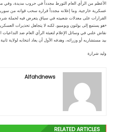
الأعظم من الرأي العام التورط مجدداً في حروب مديدة، وفي مقدم
عسكرية خارجية. وما إعلانه مجدداً قراره سحب قواته من سوريا
القرارات على معدلات شعبيته في سياق يتعرض فيه لحملة شرسة
«هو يستمع إلى بولتون وبومبيو، لكنه لا يتجاهل تحذيرات العسك
نقاش علني في وسائل الإعلام لتعبئة الرأي العام ضد التداعيات ا
بيد مستشاريه أو وزرائه، وهدفه الأول أن يعاد انتخابه لولاية ثا
وليد شرارة
Alfahdnews
RELATED ARTICLES