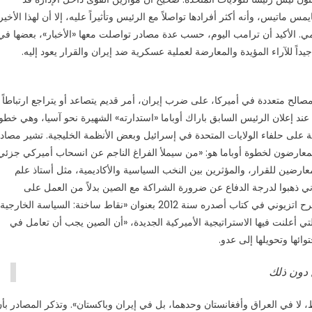
ماتيس، وأنه أكثر أفرادها تواصلاً مع الرئيس وتأثيراً عليه، إلا أن لهذا الأخير
مي. الأكيد أن ترامب اليوم، حسب عدة مصادر تواصلت معها «الأخبار»، بعضها في
اً للآراء المؤيدة والمعارضة لعملية عسكرية ضد إيران والقرار يعود إليه.
الح متعددة في أميركا، على ضرب إيران، أمر قديم يتصاعد أو يتراجع ارتباطاً
عند إعلان الرئيس السابق باراك أوباما «استدارته» الشهيرة نحو آسيا، وهي خطو
تملة على حلفاء الولايات المتحدة في إسرائيل وبعض الأنظمة الخليجية. تشير مصاد
لمعارضون لخطوة أوباما هو: «من سيملأ الفراغ الناجم عن انسحاب أميركي جزئي
ارضين للقرار، والمؤثرين بين النخب السياسية والأكاديمية، مثل أستاذ علم
وني ذهبوا لدرجة الدفاع عن ضرورة الشراكة مع الصين بدلاً من العمل على
مواجهتها والتفرغ لاستكمال تغيير الوقائع في الشرق الأوسط. يشرح اتزيوني في كتاب أصدره سنة 2012 بعنوان «نقاط ساخنة: السياسة الخارجية
تي أعلنت فيها الاستراتيجية الأميركية الجديدة، «أن الصين يجب أن تعامل في
ئها وتحويلها إلى عدو.
 دون ذلك
 لا في العراق وأفغانستان وحدهما، بل في إيران وباكستان». وتذكر المصادر بأ