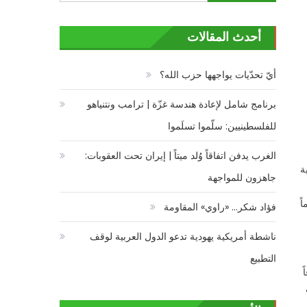
عن:
أحدث المقالات
أيّ تحدّيات يواجهها حزب الله؟
برنامج شامل لإعادة هندسة غزّة | ترامب ونتنياهو
للفلسطينيين: سلّموا تسلَموا
الغرب يدفن اتفاقاً وُلد ميتاً | إيران تحت العقوبات:
ة
جاهزون للمواجهة
اماً
فؤاد شكر… «راوي» المقاومة
ناشطة أمريكية يهودية تدعو الدول العربية لوقف
التطبيع
ً