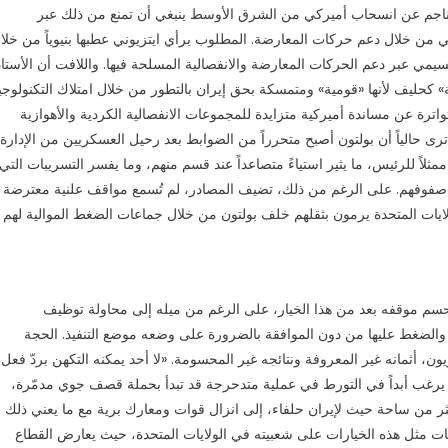
الناجم عن انسحاب أميركي من الشرق الأوسط ينبغي أن تمنع من ذلك عبر
لي من خلال دعم حركات المعارضة. المطلوب برأي ايتزيوني عطبها بنيوياً من خلا
قسيمي عبر دعم الحركات المعارضة والانفصالية المسلحة فيها. واللافت أن الأستاذ
» كحليف لأنها «قومية» ومتمسكة بحق إيران بالتطور من خلال امتلاك التكنولوجيا
واترة عن مساندة أميركية متزايدة للمجموعات الانفصالية الكردية والأهوازية
حالياً أن بولتون أصبح متحرراً من الضوابط بعد رحيل العسكريين من الإدارة،
مثلاً للرئيس، ما يثير استياءً متصاعداً عند قسم منهم، وما يفسر التسريبات التي
في صفوفهم. على الرغم من ذلك، تضيف المصادر، لم تُسمع مواقف علنية معترضة
لولايات المتحدة يرمون بثقلهم خلف بولتون من خلال جماعات الضغط الموالية لهم
حسم موقفه بعد من هذا الخيار، على الرغم من ميله إلى محاولة توظيف
 والضغط عليها من دون الموافقة بالضرورة على وضعه موضع التنفيذ. الحجة
ن، أثمانه غير المعروفة ونتائجه غير المحسومة. «لا أحد يمكنه التكهن بردّ فعل
ا يرغب أبداً في التورط في عملية متدحرجة قد تبدأ بحملة قصف جوي مدمّرة،
ر من ساحة حيث لإيران حلفاء، إلى انزال قوات ومعارك برية مع ما يعني ذلك
تبعات مثل هذه الخيارات على شعبيته في الولايات المتحدة، حيث يعارض القطاع