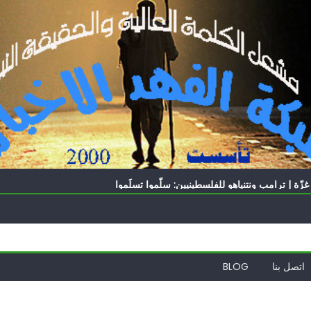
الدول العربية لوقف التطبيع
ه؟
ّة | ترامب ونتنياهو للفلسطينيين: سلّموا تسلَموا
ً | إيران تحت العقوبات: جاهزون للمواجهة
ة
الدول العربية لوقف التطبيع
ه؟
اتصل بنا
BLOG