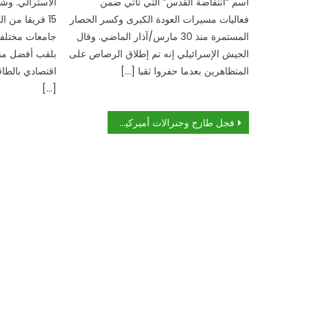
اسم “انتفاضة القدس” التي تأتي ضمن
الأسترالي. وش
فعاليات مسيرات العودة الكبرى وكسر الحصار
15 فريقا من 
المستمرة منذ 30 مارس/آذار الماضي. وقال
جامعات مختلفة
الجيش الإسرائيلي إنه تم إطلاق الرصاص على
بلقب أفضل من
المتظاهرين بعدما حفروا ثقبا […]
[…]
تصفّح
فجل طازج وجنرالات أميركيون في شوارع بغداد: مئة يوم على حكومة عبد المهدي
المقالات