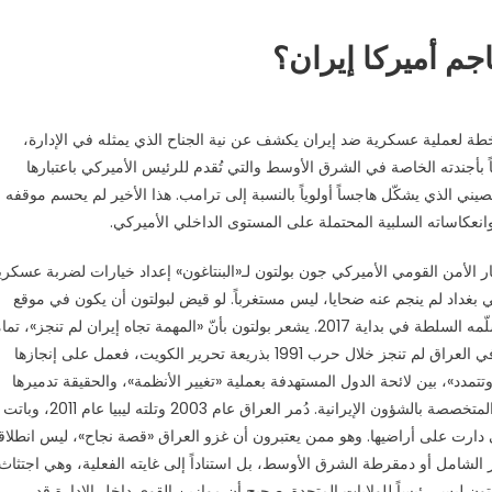
جم أميركا إيران؟
طة لعملية عسكرية ضد إيران يكشف عن نية الجناح الذي يمثله في الإدارة،
ً بأجندته الخاصة في الشرق الأوسط والتي تُقدم للرئيس الأميركي باعتبارها
ي الذي يشكّل هاجساً أولوياً بالنسبة إلى ترامب. هذا الأخير لم يحسم موقفه
وانعكاساته السلبية المحتملة على المستوى الداخلي الأميركي.
لأمن القومي الأميركي جون بولتون لـ«البنتاغون» إعداد خيارات لضربة عسكري
غداد لم ينجم عنه ضحايا، ليس مستغرباً. لو قيض لبولتون أن يكون في موقع
الرئيس دونالد ترامب، لكانت الحرب قد شنت على إيران منذ تسلّمه السلطة في بداية 2017. يشعر بولتون بأنّ «المهمة تجاه إيران لم تنجز»، تم
كما كان فريق بوش الابن يعتبر أن المهمة الخاصة بتغيير النظام في العراق لم تنجز خلال حرب 1991 بذريعة تحرير الكويت، فعمل على إنجازها
ة «الباقية وتتمدد»، بين لائحة الدول المستهدفة بعملية «تغيير الأنظمة»، والحقيقة تدميرها
كدول كما ذكرت شيرين هانتر، الأستاذة في جامعة جورج تاون والمتخصصة بالشؤون الإيرانية. دُمر العراق عام 2003 وتلته ليبيا عام 2011، وباتت
تي دارت على أراضيها. وهو ممن يعتبرون أن غزو العراق «قصة نجاح»، ليس انطلاقا
 الشامل أو دمقرطة الشرق الأوسط، بل استناداً إلى غايته الفعلية، وهي اجتثاث
لتون ليس رئيساً للولايات المتحدة. صحيح أن موازين القوى داخل الإدارة قد