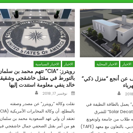
الاخبار
الاخبار المحلية
الاخبار
الاخبار السياسية
رويترز: “CIA” تتهم محمد بن سلما
بالتورط في مقتل خاشقجي وشقيقه
ف عن أنجع “منزل ذكي”
خالد ينفي معلومة استندت إليها
رباء
Author
Posted
Author
نوفمبر 17, 2018
on
نقلت وكالة “رويترز” عن مصدر وصفته
 يعمل بالطاقة النظيفة في
ب
مسابقة “Solar Decathlon” للشرق
تعتقد أن ولي عهد السعودية محمد بن سلمان
طلاب من جامعة ولونغونغ
هو من أمر بقتل الصحفي جمال خاشقجي في
الأسترالية في دبي، بالتعاون مع معهد (TAFE)