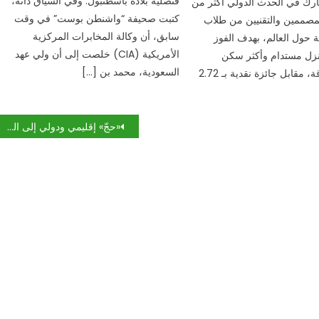
قنصلية بلاده باسطنبول. وفي السياق ذاته،
ارك في الحدث الدولي أكثر من
كتبت صحيفة “واشنطن بوست” في وقت
المصممين والتقنيين من طلاب
سابق، أن وكالة المخابرات المركزية
 حول العالم، بهدف الفوز
الأمريكية (CIA) خلصت إلى أن ولي عهد
زل مستدام وأكثر سكن
السعودية، محمد بن […]
اقتصادي بالطاقة، مقابل جائزة نقدية بـ 2.72
«حجّ» إقليمي ودولي إلى العراق: الاقتصاد يتصدّر أجندة الزوّار