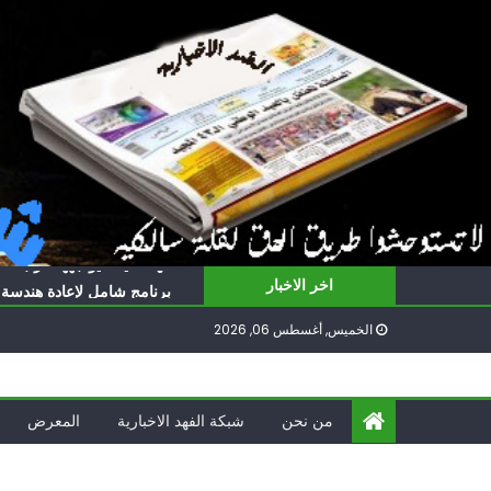
Ski
t
conten
ناشطة أمريكية يهودية تدعو 
أيّ تحدّيات يواجهها حزب الل
برنامج شامل لإعادة هندسة غز
اخر الاخبار
الغرب يدفن اتفاقاً وُلد ميتا
الخميس, أغسطس 06, 2026
فؤاد شكر… «راوي» المقاوم
ناشطة أمريكية يهودية تدعو 
أيّ تحدّيات يواجهها حزب الل
من نحن
شبكة الفهد الاخبارية
المعرض