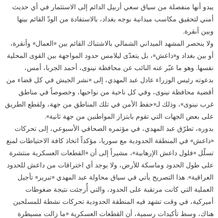
يبدو أنها منفصلة من سياق سعي أربيل الدائم إلى الاستثمار في أي حديث
أمني لتحقيق مكاسب ميدانية بوجه بغداد، بالاستفادة من الودّ القائم بينها
وبين أنقرة.
ولا ينحصر المشهد الميداني الشمالي بالاشتباك القائم بين «العمال» وأنقرة،
أو بين بغداد و«داعش»، بل يتعدّى ليلامس حدود المواجهة بين القوى المحلية
نفسها. وهو ما عبّر عنه النائب عن محافظة نينوى، أحمد الجربا، أمس،
بدعوته رئيس الوزراء عادل عبد المهدي، إلى «نشر الجيش في كل قضاء من
أقضية محافظة نينوى، وفي كل ناحية من نواحيها، وخصوصاً في مناطق
غرب نينوى»، وذلك لـ«حفظ الأمن في تلك المناطق من جهة، ولقطع الطريق
على بعض الجهات التي تقوم بابتزاز المواطنين من جهة ثانية».
بدوره، تطرّق عبد المهدي، في مؤتمره الصحافي الأسبوعي، إلى تحركات
«داعش» في المنطقة الحدودية مع سوريا، مؤكداً اتخاذ كافة الاحتياطات لمنع
تسلّل «فلول داعش الإرهابية»، مشيراً إلى أن «القطعات العسكرية منتشرة
على طول الحدود وماسكة للأرض، ولا يوجد أي اختراقات من داعش للحدود
العراقية». هذا التصريح يأتي في سياق محاولة عبد المهدي «تبرير» تأجيل
العملية التي كانت مرتقبة على الحدود، والتي أُرجئت نتيجة ضغوطات
أميركية، في وقت تشهد فيه المنطقة الحدودية تحركات نشطة للمسلحين
هناك، وسط تأكيدات رسمية، أن القطعات العسكرية «ما زالت مسيطرة