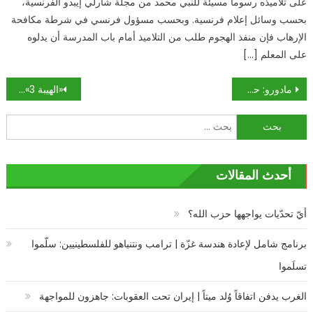
على تلاميذه رسوما مسيئة للنبي محمد من مجلة شارلي إيبدو الفرنسية،
بحسب وسائل إعلام فرنسية. وبحسب مسؤول فرنسي في شرطة مكافحة
الإرهاب فإن منفذ الهجوم طلب من التلاميذ أمام باب المدرسة أن يدلوه
على المعلم […]
تصفّح
مادورو: حذارِ «فييتنام جديدة»
«الهيبة 3»… شارة ثانية؟
المقالات
البحث
عن:
أحدث المقالات
أيّ تحدّيات يواجهها حزب الله؟
برنامج شامل لإعادة هندسة غزّة | ترامب ونتنياهو للفلسطينيين: سلّموا
تسلَموا
الغرب يدفن اتفاقاً وُلد ميتاً | إيران تحت العقوبات: جاهزون للمواجهة