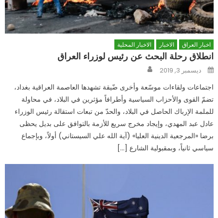
اخبار العراق
الاخبار
الاخبار المحلية
انطلاق رحلة البحث عن رئيس لوزراء العراق
Author
Posted
ديسمبر 3, 2019
on
اجتماعات ولقاءات موسّعة وأخرى ضّيقة تشهدها العاصمة العراقية بغداد،
تضمّ القوى والأحزاب السياسية وأطرافاً مؤثرين في البلاد، في محاولة
للملمة الإرباك الحاصل في البلاد، والحدّ من تبعات استقالة رئيس الوزراء
عادل عبد المهدي، وإيجاد مخرج سريع للأزمة بالتوافق على بديل يحظى
برضا «المرجعية الدينية العليا» (آية الله علي السيستاني) أولاً، وبإجماع
سياسي ثانياً، وبمقبولية الشارع […]