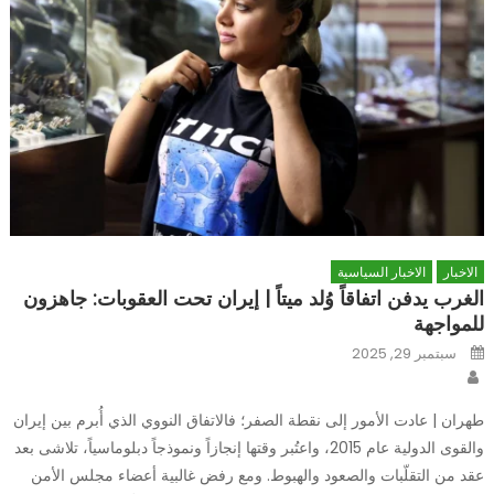
الاخبار
الاخبار السياسية
الغرب يدفن اتفاقاً وُلد ميتاً | إيران تحت العقوبات: جاهزون
للمواجهة
Posted
سبتمبر 29, 2025
on
Author
طهران | عادت الأمور إلى نقطة الصفر؛ فالاتفاق النووي الذي أُبرم بين إيران
والقوى الدولية عام 2015، واعتُبر وقتها إنجازاً ونموذجاً دبلوماسياً، تلاشى بعد
عقد من التقلّبات والصعود والهبوط. ومع رفض غالبية أعضاء مجلس الأمن