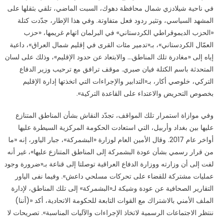
في ناحية شيلادزي شمال محافظة دهوك، السبت الماضي، تلقي بثقلها على
حادثة
المشهد السياسي، وتثير ردود فعل متفاوتة. وفي هذا الإطار، جدّدت كتلة
دهوك
تُحيي
«الحزب الديموقراطي الكردستاني» في البرلمان اتهام غريمها، «حزب
جدل
العمّال الكردستاني»، بـ«تدمير مئات القرى في إقليم شمال العراق»، داعية
المناطق
إياه إلى «مغادرة تلك المناطق… والابتعاد عن حدود الإقليم»، وذلك على لسان
المتنازع
المتحدثة باسم الكتلة فيان صبري. موقف ترافق مع ترحيب وزير الدفاع
عليها
التركي، خلوصي أكار، بـ«التدابير والإجراءات التي اتخذتها إدارة الإقليم
مغلقة
بخصوص التحريض والاعتداء على القاعدة التركية».
وفي موازاة استمرار تلك المواقف، تجدّد النقاش بشأن المناطق المتنازع
عليها بين بغداد وأربيل، التي استعادت الحكومة المركزية السيطرة عليها
أواخر عام 2017. وقال الأمين العام لوزارة «البشمركة»، جبار الياور، إنه «ما
من قرار رسمي بشأن عودة البشمركة إلى المناطق المتنازع عليها»، غير أنه
لفت إلى أن وزارته ووزارة الدفاع العراقية توصلتا إلى قناعة بـ«ضرورة وجود
عمليات مشتركة للقضاء على تحركات مسلحي داعش». وفيما نفى الياور
التقارير الصحافية عن عودة وشيكة لـ«البشمركة» إلى تلك المناطق، لإدارة
الملف الأمني بالاشتراك مع القوات التابعة للحكومة الاتحادية، أكد «(أننا)
ننتظر الاجتماعات الرسمية لاتخاذ الإجراءات والآليات المناسبة». تصريحات لا