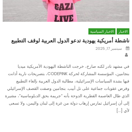
الاخبار
الاخبار السياسية
ناشطة أمريكية يهودية تدعو الدول العربية لوقف التطبيع
Posted
سبتمبر 17, 2025
on
Author
في مشهد نادر لكنه صارخ، خرجت الناشطة اليهودية الأمريكية ميديا
بنجامين، المؤسسة المشاركة لحركة CODEPINK، بتصريحات نارية أدانت
فيها بشدة السياسات الإسرائيلية، مطالبة الدول العربية بإلغاء التطبيع
وفرض عقوبات جماعية على تل أبيب. بنجامين وصفت القصف الإسرائيلي
الذي طال العاصمة القطرية الدوحة بأنه “جريمة بحق الدبلوماسية”، مشيرة
إلى أن إسرائيل تمارس إرهاب دولة من غزة إلى لبنان واليمن، ولا تسعى
لأي […]