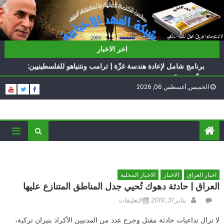
Ski
t
conten
ناشطة أمريكية يهودية تدعو الدول العربية لوقف التطبيع
اخر الاخبار
أيّ تحدّيات يواجهها حزب الله؟
برنامج شامل لإعادة هندسة غزّة | ترامب ونتنياهو للفلسطينيين:
سلّموا تسلَموا
الخميس, أغسطس 06, 2026
الغرب يدفن اتفاقاً وُلد ميتاً | إيران تحت العقوبات: جاهزون
للمواجهة
فؤاد شكر… «راوي» المقاومة
ناشطة أمريكية يهودية تدعو الدول العربية لوقف التطبيع
أيّ تحدّيات يواجهها حزب الله؟
اخبار العراق
الاخبار
الاخبار المحلية
العراق | حادثة دهوك تُحيي جدل المناطق المتنازع عليها
Author
Posted
على
يناير 31, 2019
التعليقات
on
العراق
لا تزال تداعيات حادثة مقتل وجرح عدد من المدنيين الأكراد بنيران تركية،
|