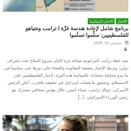
الاخبار
الاخبار السياسية
برنامج شامل لإعادة هندسة غزّة | ترامب ونتنياهو
للفلسطينيين: سلّموا تسلَموا
Posted
سبتمبر 30, 2025
on
Author
تعيد خطة ترامب المزعومة صياغة غزة ككيان منزوع السلاح تحت إشراف
دولي، وتربط الإعمار بتصفية المقاومة والقضاء على دورها حتى سياسياً في
ما يبدو محاولة متجدّدة، بالسياسة هذه المرة، لإجبار الفلسطينيين على
الاستسلام، وتحقيق ما فشلت إسرائيل في تحقيقه بالحرب، أعلن الرئيس
الأميركي، دونالد ترامب، مساء أمس، خلال مؤتمر صحافي مشترك مع
رئيس الوزراء الإسرائيلي، […]