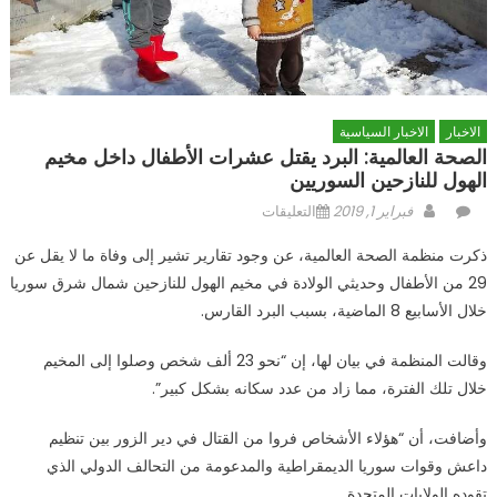
الاخبار
الاخبار السياسية
الصحة العالمية: البرد يقتل عشرات الأطفال داخل مخيم
الهول للنازحين السوريين
Author
Posted
على
فبراير 1, 2019
التعليقات
on
الصحة
ذكرت منظمة الصحة العالمية، عن وجود تقارير تشير إلى وفاة ما لا يقل عن
العالمية:
29 من الأطفال وحديثي الولادة في مخيم الهول للنازحين شمال شرق سوريا
البرد
خلال الأسابيع 8 الماضية، بسبب البرد القارس.
يقتل
عشرات
وقالت المنظمة في بيان لها، إن “نحو 23 ألف شخص وصلوا إلى المخيم
الأطفال
داخل
خلال تلك الفترة، مما زاد من عدد سكانه بشكل كبير”.
مخيم
وأضافت، أن “هؤلاء الأشخاص فروا من القتال في دير الزور بين تنظيم
الهول
للنازحين
داعش وقوات سوريا الديمقراطية والمدعومة من التحالف الدولي الذي
السوريين
تقوده الولايات المتحدة.