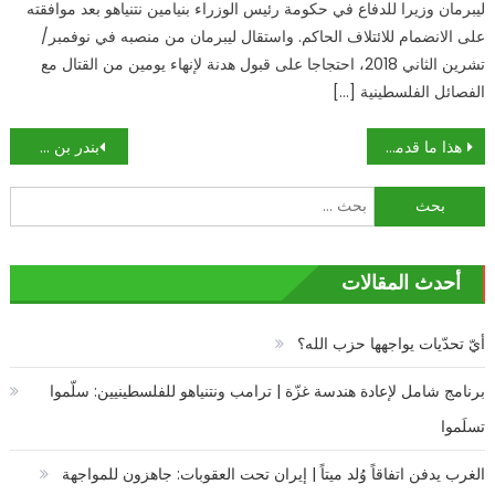
ليبرمان وزيرا للدفاع في حكومة رئيس الوزراء بنيامين نتنياهو بعد موافقته
على الانضمام للائتلاف الحاكم. واستقال ليبرمان من منصبه في نوفمبر/
تشرين الثاني 2018، احتجاجا على قبول هدنة لإنهاء يومين من القتال مع
الفصائل الفلسطينية […]
تصفّح
هذا ما قدمه العراق من تسهيلات نفطية للأردن
بندر بن سلطان يكشف أسباب اختيار بن سلمان وليا لعهد السعودية
المقالات
البحث
عن:
أحدث المقالات
أيّ تحدّيات يواجهها حزب الله؟
برنامج شامل لإعادة هندسة غزّة | ترامب ونتنياهو للفلسطينيين: سلّموا
تسلَموا
الغرب يدفن اتفاقاً وُلد ميتاً | إيران تحت العقوبات: جاهزون للمواجهة