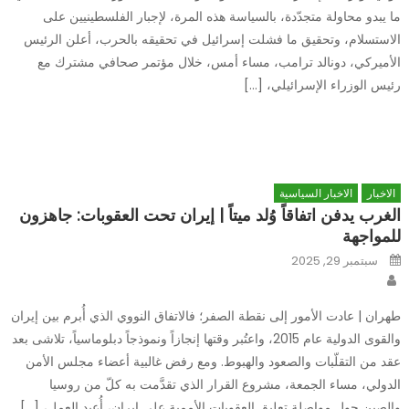
ما يبدو محاولة متجدّدة، بالسياسة هذه المرة، لإجبار الفلسطينيين على
الاستسلام، وتحقيق ما فشلت إسرائيل في تحقيقه بالحرب، أعلن الرئيس
الأميركي، دونالد ترامب، مساء أمس، خلال مؤتمر صحافي مشترك مع
رئيس الوزراء الإسرائيلي، […]
الاخبار
الاخبار السياسية
الغرب يدفن اتفاقاً وُلد ميتاً | إيران تحت العقوبات: جاهزون
للمواجهة
Posted
سبتمبر 29, 2025
on
Author
طهران | عادت الأمور إلى نقطة الصفر؛ فالاتفاق النووي الذي أُبرم بين إيران
والقوى الدولية عام 2015، واعتُبر وقتها إنجازاً ونموذجاً دبلوماسياً، تلاشى بعد
عقد من التقلّبات والصعود والهبوط. ومع رفض غالبية أعضاء مجلس الأمن
الدولي، مساء الجمعة، مشروع القرار الذي تقدَّمت به كلّ من روسيا
والصين حول مواصلة تعليق العقوبات الأممية على إيران، أُعيد العمل، […]