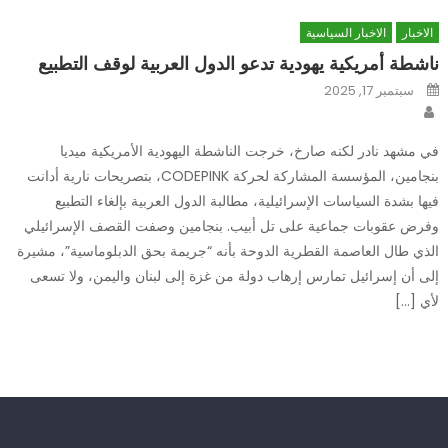
الاخبار
الاخبار السياسية
ناشطة أمريكية يهودية تدعو الدول العربية لوقف التطبيع
Posted
سبتمبر 17, 2025
on
Author
في مشهد نادر لكنه صارخ، خرجت الناشطة اليهودية الأمريكية ميديا
بنجامين، المؤسسة المشاركة لحركة CODEPINK، بتصريحات نارية أدانت
فيها بشدة السياسات الإسرائيلية، مطالبة الدول العربية بإلغاء التطبيع
وفرض عقوبات جماعية على تل أبيب. بنجامين وصفت القصف الإسرائيلي
الذي طال العاصمة القطرية الدوحة بأنه “جريمة بحق الدبلوماسية”، مشيرة
إلى أن إسرائيل تمارس إرهاب دولة من غزة إلى لبنان واليمن، ولا تسعى
لأي […]