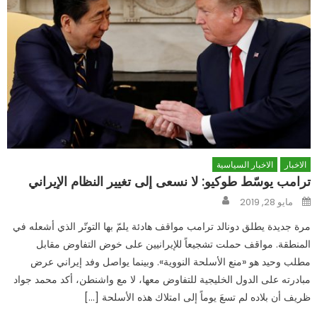
الاخبار
الاخبار السياسية
ترامب يوسّط طوكيو: لا نسعى إلى تغيير النظام الإيراني
Author
Posted
مايو 28, 2019
on
مرة جديدة يطلق دونالد ترامب مواقف هادئة يلمّ بها التوتّر الذي أشعله في
المنطقة. مواقف حملت تشجيعاً للإيرانيين على خوض التفاوض مقابل
مطلب وحيد هو «منع الأسلحة النووية». وبينما يواصل وفد إيراني عرض
مبادرته على الدول الخليجية للتفاوض معها، لا مع واشنطن، أكد محمد جواد
ظريف أن بلاده لم تسعَ يوماً إلى امتلاك هذه الأسلحة […]