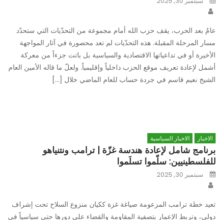
سبتمبر 30, 2025
on
Author
عامٌ بعد الحرب، يقف حزب الله أمام مجموعة من التحدّيات التي ستحدّد
مسار المرحلة المقبلة. هذه التحدّيات لم تعد محصورة في آثار المواجهة
الأخيرة أو في تداعياتها الاقتصادية والسياسية بل باتت جزءاً من معركة
أشمل لإعادة تعريف موقع الحزب داخلياً وإقليمياً. ولعلّ ما قاله الأمين العام
الشيخ نعيم قاسم في جردة حساب للعام الماضي خلال […]
الاخبار
الاخبار السياسية
برنامج شامل لإعادة هندسة غزّة | ترامب ونتنياهو
للفلسطينيين: سلّموا تسلَموا
Posted
سبتمبر 30, 2025
on
Author
تعيد خطة ترامب المزعومة صياغة غزة ككيان منزوع السلاح تحت إشراف
دولي، وتربط الإعمار بتصفية المقاومة والقضاء على دورها حتى سياسياً في