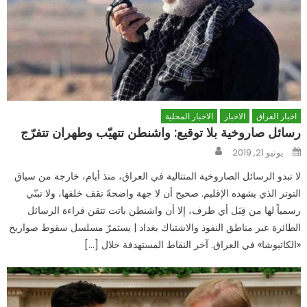
اخبار العراق
الاخبار
الاخبار المحلية
رسائل صاروخية بلا توقيع: واشنطن تتهيّب وطهران تتفرّج
Author
Posted
يونيو 21, 2019
on
لا تبدو الرسائل الصاروخية المتتالية في العراق، منذ أيام، خارجة من سياق
التوتر الذي يشهده الإقليم. صحيح أن لا جهة واضحةً تقف خلفها، ولا تبنّي
رسمياً لها من قِبَل أي طرف، إلا أن واشنطن باتت تتقن قراءة الرسائل
الطائرة عبر مناطق النفوذ والاشتباك بغداد | يستمرّ مسلسل سقوط صواريخ
«الكاتيوشا» في العراق. آخر النقاط المستهدفة خلال […]