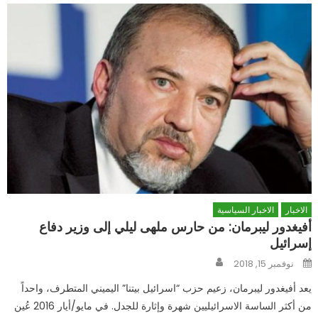
الاخبار
الاخبار السياسية
أفيغدور ليبرمان: من حارس ملهى ليلي إلى وزير دفاع
إسرائيل
Author
Posted
نوفمبر 15, 2018
on
يعد أفيغدور ليبرمان، زعيم حزب “اسرائيل بيتنا” اليميني المتطرف، واحداً
من أكثر الساسة الاسرائيليين شهرة وإثارة للجدل. في مايو/أيار 2016 عُين