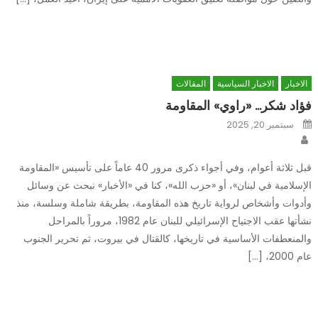
الاخبار
الاخبار السياسية
المقالات
فؤاد شكر… «راوي» المقاومة
Posted
سبتمبر 20, 2025
on
Author
قبل ثلاثة أعوام، وفي أجواء ذكرى مرور 40 عاماً على تأسيس «المقاومة
الإسلامية في لبنان»، أو «حزب الله»، كنا في «الأخبار» نبحث عن وسائل
وأدوات وأشخاص لرواية تاريخ هذه المقاومة، بطريقة شاملة وسلسة، منذ
نشأتها عقب الاجتياح الإسرائيلي للبنان عام 1982، مروراً بالمراحل
والمنعطفات الأساسية في تاريخها، كالقتال في بيروت، ثم تحرير الجنوب
عام 2000، […]