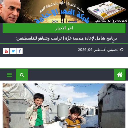
Ski
t
conten
ناشطة أمريكية يهودية تدعو الدول العربية لوقف التطبيع
اخر الاخبار
أيّ تحدّيات يواجهها حزب الله؟
برنامج شامل لإعادة هندسة غزّة | ترامب ونتنياهو للفلسطينيين:
سلّموا تسلَموا
الخميس, أغسطس 06, 2026
الغرب يدفن اتفاقاً وُلد ميتاً | إيران تحت العقوبات: جاهزون
للمواجهة
فؤاد شكر… «راوي» المقاومة
ناشطة أمريكية يهودية تدعو الدول العربية لوقف التطبيع
أيّ تحدّيات يواجهها حزب الله؟