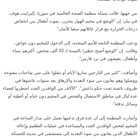
مغلقة
من جهتها، قالت ممثلة منظمة الصحة العالمية في سوريا، إليزابيث هوف،
في بيان: إن “الوضع في مخيم الهول محزن.. يموت أطفال من انخفاض
درجات الحرارة مع فرار عائلاتهم سعيا للأمان”.
ودعت المنظمة التابعة للأمم المتحدة، إلى الدخول للمخيم دون عوائق،
وقالت، إن “الوضع أصبح خطيرا بالنسبة لـ 33 ألف شخص، أكثرهم نساء
وأطفال، يعيشون في برد قارس”.
وأضافت: “كثير من النازحين ساروا لأيام أو تنقلوا على متن شاحنات مفتوحة
ووصلوا وهم يعانون من سوء التغذية والإرهاق بعد سنوات عاشوها في
ظروف بائسة تحت حكم داعش”.. “الآلاف من الوافدين الجدد اضطروا لقضاء
عدة ليال في مناطق الاستقبال والفحص في المخيم دون خيام أو أغطية أو
وسائل تدفئة”.
وأشارت المنظمة إلى أن عدة فرق تدعمها تعمل على مدار الساعة في
المخيم لفحص الوافدين الجدد والمساعدة في عمليات التطعيم وإحالة
الأطفال الذين يعانون من سوء التغذية إلى مستشفى في مدينة الحسكة.