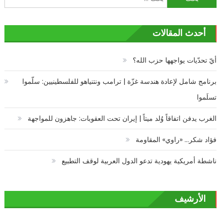
عن:
أحدث المقالات
أيّ تحدّيات يواجهها حزب الله؟
برنامج شامل لإعادة هندسة غزّة | ترامب ونتنياهو للفلسطينيين: سلّموا
تسلَموا
الغرب يدفن اتفاقاً وُلد ميتاً | إيران تحت العقوبات: جاهزون للمواجهة
فؤاد شكر… «راوي» المقاومة
ناشطة أمريكية يهودية تدعو الدول العربية لوقف التطبيع
الأرشيف