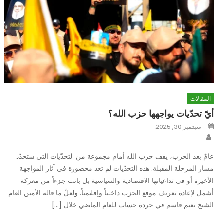
المقالات
أيّ تحدّيات يواجهها حزب الله؟
Posted
سبتمبر 30, 2025
on
Author
عامٌ بعد الحرب، يقف حزب الله أمام مجموعة من التحدّيات التي ستحدّد
مسار المرحلة المقبلة. هذه التحدّيات لم تعد محصورة في آثار المواجهة
الأخيرة أو في تداعياتها الاقتصادية والسياسية بل باتت جزءاً من معركة
أشمل لإعادة تعريف موقع الحزب داخلياً وإقليمياً. ولعلّ ما قاله الأمين العام
الشيخ نعيم قاسم في جردة حساب للعام الماضي خلال […]