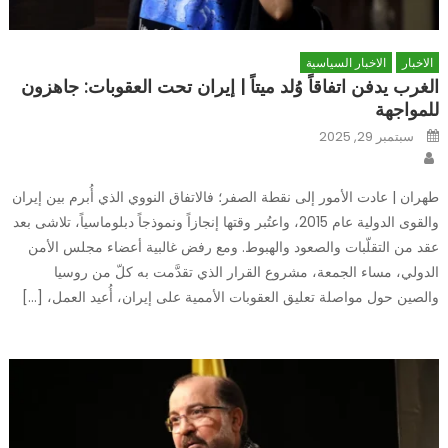
الاخبار
الاخبار السياسية
الغرب يدفن اتفاقاً وُلد ميتاً | إيران تحت العقوبات: جاهزون
للمواجهة
Posted
سبتمبر 29, 2025
on
Author
طهران | عادت الأمور إلى نقطة الصفر؛ فالاتفاق النووي الذي أُبرم بين إيران
والقوى الدولية عام 2015، واعتُبر وقتها إنجازاً ونموذجاً دبلوماسياً، تلاشى بعد
عقد من التقلّبات والصعود والهبوط. ومع رفض غالبية أعضاء مجلس الأمن
الدولي، مساء الجمعة، مشروع القرار الذي تقدَّمت به كلّ من روسيا
والصين حول مواصلة تعليق العقوبات الأممية على إيران، أُعيد العمل، […]