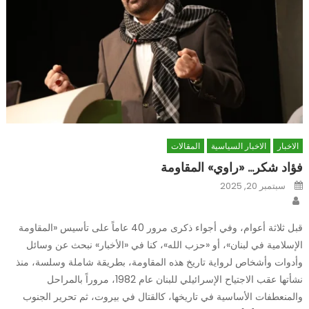
الاخبار
الاخبار السياسية
المقالات
فؤاد شكر… «راوي» المقاومة
Posted
سبتمبر 20, 2025
on
Author
قبل ثلاثة أعوام، وفي أجواء ذكرى مرور 40 عاماً على تأسيس «المقاومة
الإسلامية في لبنان»، أو «حزب الله»، كنا في «الأخبار» نبحث عن وسائل
وأدوات وأشخاص لرواية تاريخ هذه المقاومة، بطريقة شاملة وسلسة، منذ
نشأتها عقب الاجتياح الإسرائيلي للبنان عام 1982، مروراً بالمراحل
والمنعطفات الأساسية في تاريخها، كالقتال في بيروت، ثم تحرير الجنوب