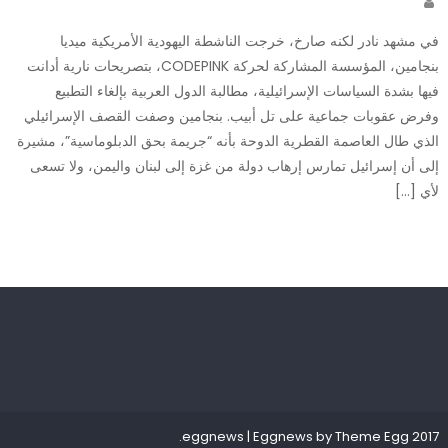
في مشهد نادر لكنه صارخ، خرجت الناشطة اليهودية الأمريكية ميديا
بنجامين، المؤسسة المشاركة لحركة CODEPINK، بتصريحات نارية أدانت
فيها بشدة السياسات الإسرائيلية، مطالبة الدول العربية بإلغاء التطبيع
وفرض عقوبات جماعية على تل أبيب. بنجامين وصفت القصف الإسرائيلي
الذي طال العاصمة القطرية الدوحة بأنه “جريمة بحق الدبلوماسية”، مشيرة
إلى أن إسرائيل تمارس إرهاب دولة من غزة إلى لبنان واليمن، ولا تسعى
لأي […]
.
|
Eggnews by
Theme Egg
2017 eggnews