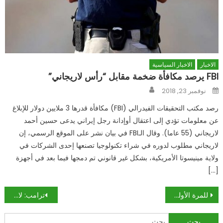
الاخبار
الاخبار السياسية
FBI يرصد مكافأة ضخمة مقابل “رأس لاريجاني”
Author
Posted
نوفمبر 23, 2018
on
رصد مكتب التحقيقات الفيدرالي (FBI) مكافأة قدرها 3 ملايين دولار للإبلاغ
عن معلومات تؤدي إلى اعتقال أوإدانة رجل إيراني يدعى حسين أحمد
لاريجاني (55 عاما). وقال الـFBI في بيان نشر على الموقع الرسمي، إن
لاريجاني مطلوب لدوره في شراء تكنولوجيا تصنعها إحدى الشركات في
ولاية مينيسوتا الأمريكية، بشكل غير قانوني تم دمجها فيما بعد في أجهزة
[…]
تصفّح
للمرة الأولى.. احتياطات روسيا الدولية تغطي ديونها الخارجية
ترامب: لا مكان لهدى مثنى في الولايات المتحدة
المقالات
البحث