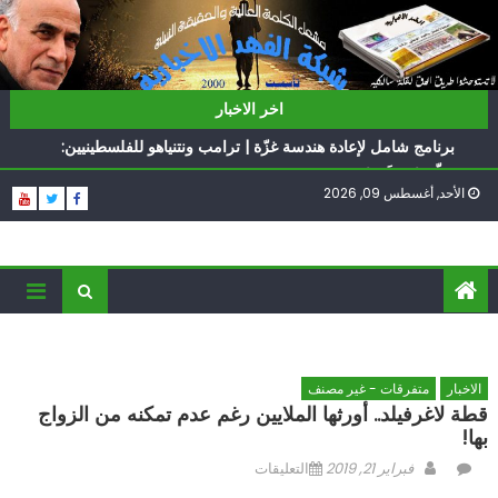
Ski
t
conten
ناشطة أمريكية يهودية تدعو الدول العربية لوقف التطبيع
اخر الاخبار
أيّ تحدّيات يواجهها حزب الله؟
برنامج شامل لإعادة هندسة غزّة | ترامب ونتنياهو للفلسطينيين:
سلّموا تسلَموا
الأحد, أغسطس 09, 2026
الغرب يدفن اتفاقاً وُلد ميتاً | إيران تحت العقوبات: جاهزون
للمواجهة
فؤاد شكر… «راوي» المقاومة
ناشطة أمريكية يهودية تدعو الدول العربية لوقف التطبيع
أيّ تحدّيات يواجهها حزب الله؟
الاخبار
متفرقات - غير مصنف
قطة لاغرفيلد.. أورثها الملايين رغم عدم تمكنه من الزواج
بها!
Author
Posted
على
فبراير 21, 2019
التعليقات
on
قطة