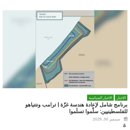
الاخبار
الاخبار السياسية
برنامج شامل لإعادة هندسة غزّة | ترامب ونتنياهو
للفلسطينيين: سلّموا تسلَموا
Posted
سبتمبر 30, 2025
on
Author