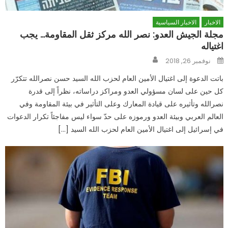
الاخبار
الاخبار السياسية
مجلة الجيش العدو: نصر الله مركز ثقل المقاومة… يجب
اغتياله
Author
Posted
نوفمبر 26, 2018
on
باتت الدعوة إلى اغتيال الأمين العام لحزب الله السيد حسن نصرالله تتكرّر
كل حين على لسان مسؤولي العدو ومراكز دراساته، نظراً إلى قدرة
نصرالله وتأثيره على قيادة المعارك وعلى التأثير في بيئة المقاومة وفي
العالم العربي وبيئة العدو ورموزه على حدّ سواء ليس مفاجئاً تكرار الدعوات
في إسرائيل إلى اغتيال الأمين العام لحزب الله السيد […]