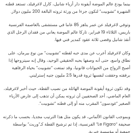
بينما يودع عالم الموضة أيقونة دار أزياء شانيل، كارل لاغرفيلد، تستعد قطته
لاغرفيلد..
الشهيرة “تشوبيت” لتكون جزءا من ورثة ثروته البالغة 200 مليون دولار.
أورثها
الملايين
وتوفي لاغرفيلد عن عمر يناهز 85 عاما في مستشفى بالعاصمة الفرنسية
رغم
باريس، الثلاثاء 19 فبراير، تاركا عالم الموضة يعاني من فقدان الرجل الذي
عدم
تمكنه
أنقذ شانيل وقضى ثلاثة عقود كمدير فني فيها.
من
وكان لاغرفيلد أعرب عن مدى حبه لقطته “تشوبيت” من نوع بيرمان، على
الزواج
بها!
نطاق واسع، حتى أنه وصفها بحبه الحقيقي الوحيد، وقال إنه سيتزوجها إذا
مغلقة
أصبح الزواج من الحيوانات قانونيا، وقد تمتعت “تشوبيت” بحياة الرفاهية
برفقته وحققت لنفسها ثروة قدرها 2.5 مليون جنيه إسترليني.
وقد تكون ثروة أيقونة الموضة الهائلة من نصيب القطة، حيث أخبر لاغرفيلد،
العام الماضي، أحد الصحفيين أن ثروته يمكن أن تذهب إلى عارض الأزياء
الصغير “غودسون” المقرب منه أو إلى قطته “تشوبيت”.
وبموجب القانون الألماني، قد يكون مثل هذا الترتيب مجديا، بحسب ما ذكرته
صحيفة “Le Figaro” الفرنسية، إذا تم ترشيح القطة كـ”وريث” بواسطة
جمعية أو مؤسسة خيرية.