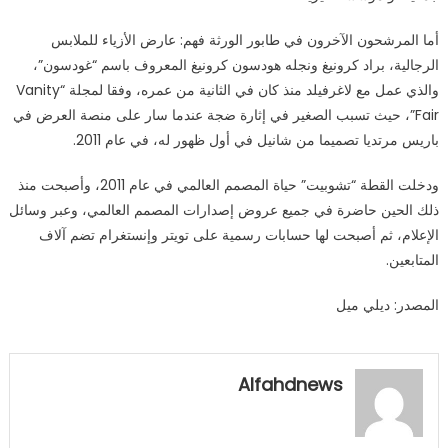
أما المرشحون الآخرون في طابور الورثة فهم: عارض الأزياء للملابس
الرجالية، براد كرونيغ ونجله هودسون كرونيغ المعروف باسم “غودسون”،
والذي عمل مع لاغرفيلد منذ كان في الثانية من عمره، وفقا لمجلة “Vanity
Fair”، حيث تسبب الصغير في إثارة ضجة عندما سار على منصة العرض في
باريس مرتديا تصميما من شانيل في أول ظهور له، في عام 2011.
ودخلت القطة “تشوبيت” حياة المصمم العالمي في عام 2011، وأصبحت منذ
ذلك الحين حاضرة في جميع عروض إصدارات المصمم العالمي، وعبر وسائل
الإعلام، ثم أصبحت لها حسابات رسمية على تويتر وإنستغرام تضم آلاف
المتابعين.
المصدر: ديلي ميل
Alfahdnews