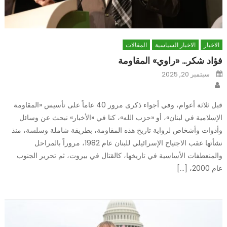
الاخبار
الاخبار السياسية
المقالات
فؤاد شكر… «راوي» المقاومة
Posted
سبتمبر 20, 2025
on
Author
قبل ثلاثة أعوام، وفي أجواء ذكرى مرور 40 عاماً على تأسيس «المقاومة
الإسلامية في لبنان»، أو «حزب الله»، كنا في «الأخبار» نبحث عن وسائل
وأدوات وأشخاص لرواية تاريخ هذه المقاومة، بطريقة شاملة وسلسة، منذ
نشأتها عقب الاجتياح الإسرائيلي للبنان عام 1982، مروراً بالمراحل
والمنعطفات الأساسية في تاريخها، كالقتال في بيروت، ثم تحرير الجنوب
عام 2000، […]