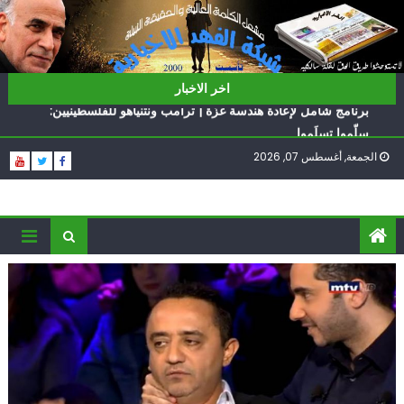
Ski
t
ناشطة أمريكية يهودية تدعو الدول العربية لوقف التطبيع
conten
أيّ تحدّيات يواجهها حزب الله؟
برنامج شامل لإعادة هندسة غزّة | ترامب ونتنياهو للفلسطينيين:
اخر الاخبار
سلّموا تسلَموا
الغرب يدفن اتفاقاً وُلد ميتاً | إيران تحت العقوبات: جاهزون
للمواجهة
الجمعة, أغسطس 07, 2026
فؤاد شكر… «راوي» المقاومة
ناشطة أمريكية يهودية تدعو الدول العربية لوقف التطبيع
أيّ تحدّيات يواجهها حزب الله؟