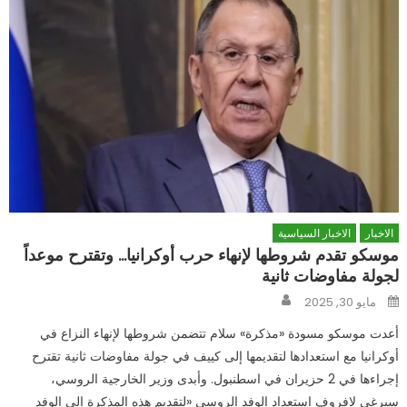
الاخبار
الاخبار السياسية
موسكو تقدم شروطها لإنهاء حرب أوكرانيا… وتقترح موعداً
لجولة مفاوضات ثانية
Author
Posted
مايو 30, 2025
on
أعدت موسكو مسودة «مذكرة» سلام تتضمن شروطها لإنهاء النزاع في
أوكرانيا مع استعدادها لتقديمها إلى كييف في جولة مفاوضات ثانية تقترح
إجراءها في 2 حزيران في اسطنبول. وأبدى وزير الخارجية الروسي،
سيرغي لافروف استعداد الوفد الروسي «لتقديم هذه المذكرة إلى الوفد