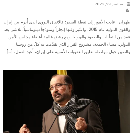
Posted
سبتمبر 29, 2025
on
Author
طهران | عادت الأمور إلى نقطة الصفر؛ فالاتفاق النووي الذي أُبرم بين إيران
والقوى الدولية عام 2015، واعتُبر وقتها إنجازاً ونموذجاً دبلوماسياً، تلاشى بعد
عقد من التقلّبات والصعود والهبوط. ومع رفض غالبية أعضاء مجلس الأمن
الدولي، مساء الجمعة، مشروع القرار الذي تقدَّمت به كلّ من روسيا
والصين حول مواصلة تعليق العقوبات الأممية على إيران، أُعيد العمل، […]