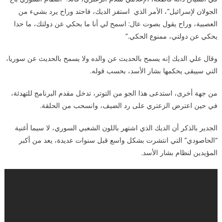
لكن
الجولان لإسرائيل”، الأمر الذي استفز الديك، فاحتد وراح يرد بشيء من
لا
العصبية، وراح يقول بصوت عال: اسمح لي أنا ما بحكي عن دولتك، ما حدا
أسمح
يحكي عن دولتي، ممنوع الحكي.”
لأحد
يغلط
وقال علي الديك إنه يسمح بالحديث عن والده ولا يسمح بالحديث عن سوريا،
على
التي سيبقى يحكمها بشار الأسد، بحسب قوله.
بشار
الأسد”
من جهة أخرى، استدعى هذا الجو من التوتر، تدخل مقدم البرنامج للتهدئة،
مغلقة
في حين اعترض الزعتري على رد الضيف، وانسحب من الحلقة.
الجدير بالذكر أن الديك الذي اشتهر باللون الشعبي السوري، لا سيما أغنية
“الحاصودي” التي انتشرت بشكل واسع قبل سنوات عديدة، يعد من أكبر
المؤيدين لنظام بشار الأسد.