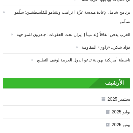
برنامج شامل لإعادة هندسة غزّة | ترامب ونتنياهو للفلسطينيين: سلّموا
تسلَموا
الغرب يدفن اتفاقاً وُلد ميتاً | إيران تحت العقوبات: جاهزون للمواجهة
فؤاد شكر… «راوي» المقاومة
ناشطة أمريكية يهودية تدعو الدول العربية لوقف التطبيع
الأرشيف
سبتمبر 2025
يوليو 2025
يونيو 2025