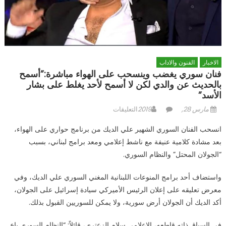
الاخبار
الفنون والاداب
فنان سوري يغضب وينسحب على الهواء مباشرة:”أسمح
بالحديث عن والدي لكن لا أسمح لأحد يغلط على بشار
الأسد”
Posted
Author
على
مارس 28, 2019
التعليقات
on
فنان
انسحب الفنان السوري الشهير علي الديك من برنامج حواري على الهواء،
سوري
بعد مشادة كلامية عنيفة مع ناشط إعلامي ومعد برامج لبناني، بسبب
يغضب
“الجولان المحتل” والنظام السوري.
وينسحب
على
واستضاف أحد برامج المنوعات اللبنانية المغني السوري علي الديك، وفي
الهواء
مباشرة:”أسمح
معرض تعليقه على إعلان الرئيس الأميركي سيادة إسرائيل على الجولان،
بالحديث
أكد الديك أن الجولان أرض سورية، ولا يمكن للسوريين القبول بذلك.
عن
والدي
في السياق ذاته قاطعه، الإعلامي سلام الزعتري، قائلاً: “النظام السوري باع