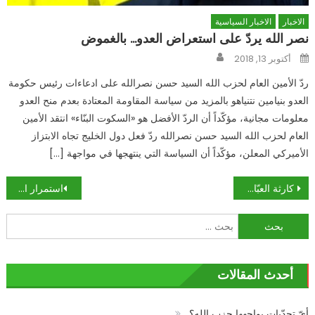
الاخبار
الاخبار السياسية
نصر الله يردّ على استعراض العدو… بالغموض
Author
Posted
أكتوبر 13, 2018
on
ردّ الأمين العام لحزب الله السيد حسن نصرالله على ادعاءات رئيس حكومة
العدو بنيامين نتنياهو بالمزيد من سياسة المقاومة المعتادة بعدم منح العدو
معلومات مجانية، مؤكّداً أن الردّ الأفضل هو «السكوت البنّاء» انتقد الأمين
العام لحزب الله السيد حسن نصرالله ردّ فعل دول الخليج تجاه الابتزاز
الأميركي المعلن، مؤكّداً أن السياسة التي ينتهجها في مواجهة […]
تصفّح
كارثة العبّارة: 90 مفقوداً… والعاكوب هارب!
استمرار الاستنفار على الحدود الغربيّة بعد معلومات عن تحصّن دواعش قرب العراق
المقالات
البحث
عن:
أحدث المقالات
أيّ تحدّيات يواجهها حزب الله؟