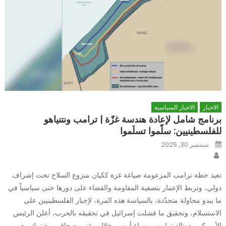
الاخبار
الاخبار السياسية
برنامج شامل لإعادة هندسة غزّة | ترامب ونتنياهو
للفلسطينيين: سلّموا تسلَموا
Posted
سبتمبر 30, 2025
on
Author
تعيد خطة ترامب المزعومة صياغة غزة ككيان منزوع السلاح تحت إشراف
دولي، وتربط الإعمار بتصفية المقاومة والقضاء على دورها حتى سياسياً في
ما يبدو محاولة متجدّدة، بالسياسة هذه المرة، لإجبار الفلسطينيين على
الاستسلام، وتحقيق ما فشلت إسرائيل في تحقيقه بالحرب، أعلن الرئيس
الأميركي، دونالد ترامب، مساء أمس، خلال مؤتمر صحافي مشترك مع