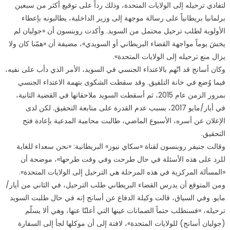
مع
لتفادي ترحيله إلى الولايات المتحدة، وذلك رداً على توقيع أكثر من سبعين
السويد
برلمانيا بريطانياً على رسالة موجهة إلى وزير الداخلية، يطالبونه بإعطاء
مغلقة
الأولوية لطلب ترحيل محتمل من السويد. وأكدت روبنسون أن «جوليان لم
يخشَ يوماً مواجهة القضاء البريطاني أو السويدي»، مضيفة أن «همّنا كان ولا
يزال منع ترحيله إلى الولايات المتحدة».
وكان أسانج قد اتّهم بالاعتداء الجنسي في السويد، الأمر الذي دأب على نفيه،
فيما وُضع في خانة التلفيق. وقد سقطت الشكوى بتهمة الاعتداء الجنسي
بمرور الزمن عام 2015، ثم أسقطت السويد ملاحقاتها في القضية الثانية،
في أيار/مايو 2017، بسبب عدم القدرة على متابعة التحقيق. لكن لدى
الإعلان عن أسره، الأسبوع الماضي، طالبت محامية المدعية بإعادة فتح
التحقيق.
وقالت جنيفر روبنسون لقناة «سكاي نيوز» البريطانية: «نحن سعداء للغاية
للرد على هذه الأسئلة في حال طرحت وفي وقت طرحها»، موضحة أن
«المسألة المركزية في هذه المرحلة هي الترحيل إلى الولايات المتحدة».
ومن المتوقع أن يدرس القضاء البريطاني طلب الترحيل، في الثاني من أيار/
مايو. وفي السياق، قالت وكيلة الدفاع عن أسانج إنه في حال طلبت السويد
ترحيله، «فسنطلب حتماً الضمانات عينها التي أعلنّا عنها، وهي ألا يسلّم
(جوليان أسانج) للولايات المتحدة»، لافتة إلى أن موكلها لجأ إلى السفارة