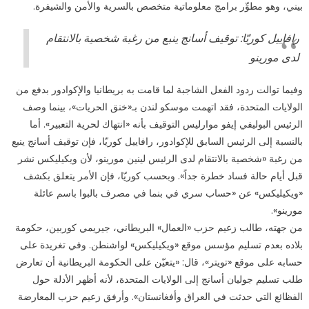
بيني، وهو مطوِّر برامج معلوماتية متخصص بالسرية والأمن والشيفرة.
رافاييل كوريّا: توقيف أسانج ينبع من رغبة شخصية بالانتقام
لدى مورينو
وفيما توالت ردود الفعل الشاجبة لما قامت به بريطانيا والإكوادور بدفع من
الولايات المتحدة، فقد اتهمت موسكو لندن بـ«خنق الحريات»، بينما وصف
الرئيس البوليفي إيفو موارليس التوقيف بأنه «انتهاك لحرية التعبير». أما
بالنسبة إلى الرئيس السابق للإكوادور، رافاييل كوريّا، فإن توقيف أسانج ينبع
من رغبة «شخصية بالانتقام لدى الرئيس لينين مورينو، لأن ويكيليكس نشر
قبل أيام حالة فساد خطرة جداً». وبحسب كوريّا، فإن الأمر يتعلق بكشف
«ويكيليكس» عن «حساب سري في بنما في مصرف بالبوا باسم عائلة
مورينو».
من جهته، طالب زعيم حزب «العمال» البريطاني، جيريمي كوربين، حكومة
بلاده بعدم تسليم مؤسس موقع «ويكيليكس» لواشنطن. وفي تغريدة على
حسابه على موقع «تويتر»، قال: «يتعيّن على الحكومة البريطانية أن تعارض
طلب تسليم جوليان أسانج إلى الولايات المتحدة، لأنه أظهر الأدلة حول
الفظائع التي حدثت في العراق وأفغانستان». وأرفق زعيم حزب المعارضة