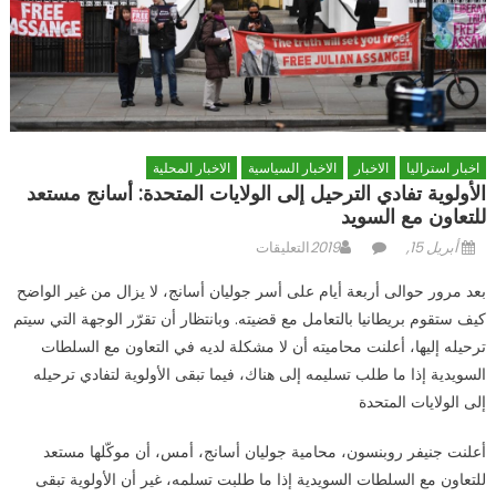
اخبار استراليا
الاخبار
الاخبار السياسية
الاخبار المحلية
الأولوية تفادي الترحيل إلى الولايات المتحدة: أسانج مستعد
للتعاون مع السويد
Posted
Author
على
أبريل 15, 2019
التعليقات
on
الأولوية
بعد مرور حوالى أربعة أيام على أسر جوليان أسانج، لا يزال من غير الواضح
تفادي
كيف ستقوم بريطانيا بالتعامل مع قضيته. وبانتظار أن تقرّر الوجهة التي سيتم
الترحيل
ترحيله إليها، أعلنت محاميته أن لا مشكلة لديه في التعاون مع السلطات
إلى
الولايات
السويدية إذا ما طلب تسليمه إلى هناك، فيما تبقى الأولوية لتفادي ترحيله
المتحدة:
إلى الولايات المتحدة
أسانج
مستعد
أعلنت جنيفر روبنسون، محامية جوليان أسانج، أمس، أن موكّلها مستعد
للتعاون
للتعاون مع السلطات السويدية إذا ما طلبت تسلمه، غير أن الأولوية تبقى