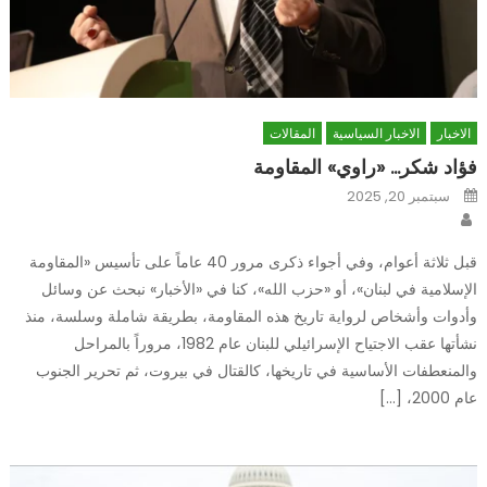
الاخبار
الاخبار السياسية
المقالات
فؤاد شكر… «راوي» المقاومة
Posted
سبتمبر 20, 2025
on
Author
قبل ثلاثة أعوام، وفي أجواء ذكرى مرور 40 عاماً على تأسيس «المقاومة
الإسلامية في لبنان»، أو «حزب الله»، كنا في «الأخبار» نبحث عن وسائل
وأدوات وأشخاص لرواية تاريخ هذه المقاومة، بطريقة شاملة وسلسة، منذ
نشأتها عقب الاجتياح الإسرائيلي للبنان عام 1982، مروراً بالمراحل
والمنعطفات الأساسية في تاريخها، كالقتال في بيروت، ثم تحرير الجنوب
عام 2000، […]