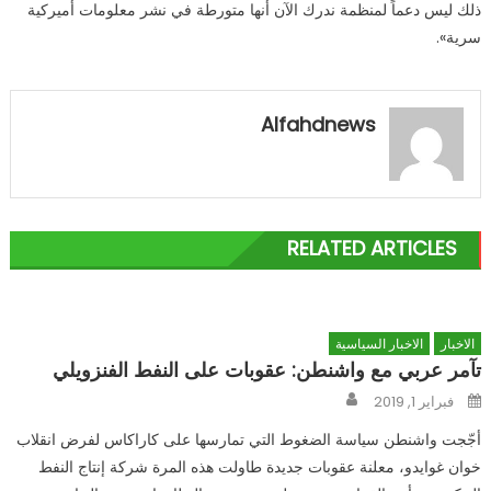
ذلك ليس دعماً لمنظمة ندرك الآن أنها متورطة في نشر معلومات أميركية
سرية».
Alfahdnews
RELATED ARTICLES
الاخبار
الاخبار السياسية
تآمر عربي مع واشنطن: عقوبات على النفط الفنزويلي
Author
Posted
فبراير 1, 2019
on
أجّجت واشنطن سياسة الضغوط التي تمارسها على كاراكاس لفرض انقلاب
خوان غوايدو، معلنة عقوبات جديدة طاولت هذه المرة شركة إنتاج النفط