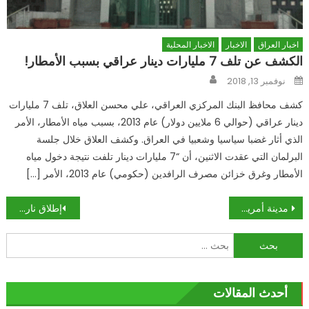
اخبار العراق
الاخبار
الاخبار المحلية
الكشف عن تلف 7 مليارات دينار عراقي بسبب الأمطار!
Author
Posted
نوفمبر 13, 2018
on
كشف محافظ البنك المركزي العراقي، علي محسن العلاق، تلف 7 مليارات
دينار عراقي (حوالي 6 ملايين دولار) عام 2013، بسبب مياه الأمطار، الأمر
الذي أثار غضبا سياسيا وشعبيا في العراق. وكشف العلاق خلال جلسة
البرلمان التي عقدت الاثنين، أن “7 مليارات دينار تلفت نتيجة دخول مياه
الأمطار وغرق خزائن مصرف الرافدين (حكومي) عام 2013، الأمر […]
تصفّح
مدينة أمريكية للبيع بـ 8 ملايين دولار!
إطلاق نار عند ملهى ليلي بملبورن الأسترالية وأنباء عن سقوط ضحايا
المقالات
البحث
عن:
أحدث المقالات