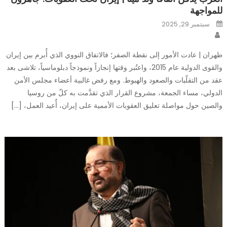
للمواجهة
Posted
سبتمبر 29, 2025
on
Author
طهران | عادت الأمور إلى نقطة الصفر؛ فالاتفاق النووي الذي أُبرم بين إيران
والقوى الدولية عام 2015، واعتُبر وقتها إنجازاً ونموذجاً دبلوماسياً، تلاشى بعد
عقد من التقلّبات والصعود والهبوط. ومع رفض غالبية أعضاء مجلس الأمن
الدولي، مساء الجمعة، مشروع القرار الذي تقدَّمت به كلّ من روسيا
والصين حول مواصلة تعليق العقوبات الأممية على إيران، أُعيد العمل، […]