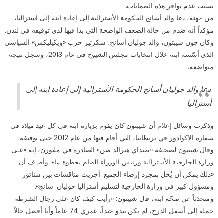
بسبب عدم توافر هذه الضمانات.
من جهته، دعا والد أسانج الحكومة الأسترالية إلى إعادة ابنه إلى استراليا،
مؤكداً أنه صُدم من حالة الضعف الواضحة التي بدا فيها لدى توقيفه في لندن.
وكان جون شيبتون، والد جوليان أسانح، سكرتير حزب «ويكيليكس» السياسي
الذي أسّسه ابنه خلال انتخابات مجلس الشيوخ في عام 2013، وسجل نتيجة
متواضعة.
دعا والد جوليان أسانج الحكومة الأسترالية إلى إعادة ابنه إلى
أستراليا
وذكرت وسائل إعلام أن شيبتون كان يقوم بزيارة ابنه في كل عيد ميلاد في
سفارة الإكوادور في بريطانيا، التي أقام فيها من عام 2012 حتى توقيفه.
وقال شيبتون لصحيفة «صنداي هيرالد صن» الصادرة في ملبورن، إنه «على
وزارة الخارجية الأسترالية ورئيس الوزراء القيام بخطوة ما». وأضاف أن
«ذلك يمكن أن يُحل بمجرد إرضاء الجميع. أجريت مناقشات بين سناتور
ومسؤول كبير في وزارة الخارجية لتسليم أستراليا جوليان أسانج».
ومتحدّثاً عن صحّة ابنه، قال شيبتون: «رأيت كيف كان على رجال الشرطة
حمله إلى أسفل الدرج، لم يكن يبدو جيداً، عمري 74 عاماً وأنا أفضل حالاً