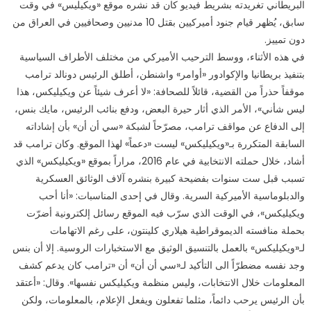
البريطاني تغريدته بشريط فيديو كان قد نشره موقع «ويكيليس» في وقت
سابق، يُظهر قيام جنود أميركيين بقتل 10 مدنيين وصحافيين في العراق من
دون تمييز.
في هذه الأثناء، ووسط الترحيب الأميركي من مختلف الأطراف السياسية
بتنفيذ بريطانيا والإكوادور «أوامر» واشنطن، أطلق الرئيس دونالد ترامب
موقفاً حذراً من القضية، قائلاً للصحافة: «لا أعرف شيئاً عن ويكيليكس، هذا
ليس شأني»، الأمر الذي أثار حيرة البعض، ودفع بنائب الرئيس، مايك بنس،
إلى الدفاع عن مواقف ترامب، مصرّحاً لشبكة «سي أن أن» بأن إشاداته
السابقة المتكررة بـ«ويكيليكس» ليست «دعماً» لهذا الموقع. وكان ترامب قد
أشاد، خلال حملته الانتخابية في عام 2016، مراراً بموقع «ويكيليكس» الذي
تسبب قبل ست سنوات بفضيحة كبيرة بنشره آلاف الوثائق العسكرية
والدبلوماسية الأميركية السرية. وقال في إحدى المناسبات: «أنا أحب
ويكيليكس»، في الوقت الذي سرّب فيه الموقع رسائل إلكترونية أضرّت
بحملة منافسته الديموقراطية هيلاري كلينتون، على رغم الاتهامات
لـ«ويكيليكس» بالعمل بالتنسيق الوثيق مع الاستخبارات الروسية. إلا أن بنس
وجد نفسه مضطرّاً الى التأكيد لـ«سي أن أن» أن «ترامب كان يدعم كشف
المعلومات خلال الانتخابات، وليس منظمة ويكيليكس نفسها». وقال: «أعتقد
بأن الرئيس يرحب دائماً، مثلما تفعلون ويفعل الإعلام، بالمعلومات، ولكن