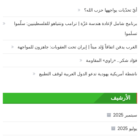
أيّ تحدّيات يواجهها حزب الله؟
برنامج شامل لإعادة هندسة غزّة | ترامب ونتنياهو للفلسطينيين: سلّموا
تسلَموا
الغرب يدفن اتفاقاً وُلد ميتاً | إيران تحت العقوبات: جاهزون للمواجهة
فؤاد شكر… «راوي» المقاومة
ناشطة أمريكية يهودية تدعو الدول العربية لوقف التطبيع
الأرشيف
سبتمبر 2025
يوليو 2025