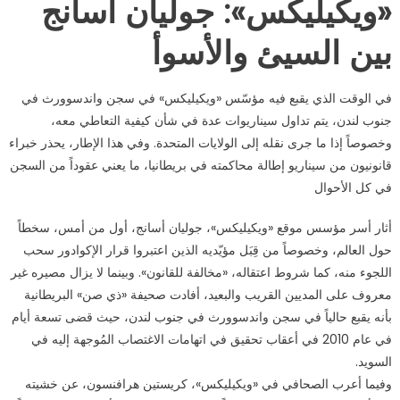
«ويكيليكس»: جوليان أسانج
بين السيئ والأسوأ
في الوقت الذي يقبع فيه مؤسّس «ويكيليكس» في سجن واندسوورث في
جنوب لندن، يتم تداول سيناريوات عدة في شأن كيفية التعاطي معه،
وخصوصاً إذا ما جرى نقله إلى الولايات المتحدة. وفي هذا الإطار، يحذر خبراء
قانونيون من سيناريو إطالة محاكمته في بريطانيا، ما يعني عقوداً من السجن
في كل الأحوال
أثار أسر مؤسس موقع «ويكيليكس»، جوليان أسانج، أول من أمس، سخطاً
حول العالم، وخصوصاً من قِبَل مؤيّديه الذين اعتبروا قرار الإكوادور سحب
اللجوء منه، كما شروط اعتقاله، «مخالفة للقانون». وبينما لا يزال مصيره غير
معروف على المديين القريب والبعيد، أفادت صحيفة «ذي صن» البريطانية
بأنه يقبع حالياً في سجن واندسوورث في جنوب لندن، حيث قضى تسعة أيام
في عام 2010 في أعقاب تحقيق في اتهامات الاغتصاب المُوجهة إليه في
السويد.
وفيما أعرب الصحافي في «ويكيليكس»، كريستين هرافنسون، عن خشيته