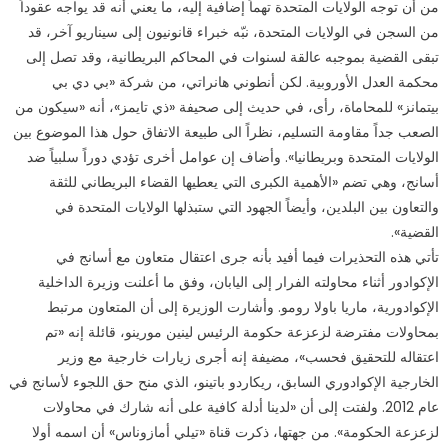
من أن توجه الولايات المتحدة تهماً إضافية إليه، ما يعني أنه قد يواجه عقوداً
من السجن في الولايات المتحدة، نبّه خبراء قانونيون إلى سيناريو آخر، قد
تبقى القضية بموجبه عالقة لسنوات في المحاكم البريطانية، وقد تصل إلى
محكمة العدل الأوروبية. لكن أنطوني هانراتي، من شركة «بي دي بي
بيتمانز» للمحاماة، رأى، في حديث إلى صحيفة «ذي تايمز»، أنه «سيكون من
الصعب جداً مقاومة التسليم، نظراً الى طبيعة الاتفاق حول هذا الموضوع بين
الولايات المتحدة وبريطانيا». وأضاف إن عوامل أخرى تؤدي دوراً سلبياً ضد
أسانج، وهي تضم «الأهمية الكبرى التي يعطيها القضاء البريطاني للثقة
والتعاون بين البلدين، وأيضاً الجهود التي ستبذلها الولايات المتحدة في
القضية».
تأتي هذه التحذيرات فيما أفيد بأنه جرى اعتقال متعاون مع أسانج في
الإكوادور أثناء محاولته الفرار إلى اليابان، وفق ما أعلنت وزيرة الداخلية
الإكوادورية، ماريا باولا رومو. وأشارت الوزيرة إلى أن المتعاون مرتبط
بمحاولات مفترضة لزعزعة حكومة الرئيس لينين مورينو، قائلة إنه «تم
اعتقاله للتحقيق فحسب»، مضيفة إنه أجرى زيارات خارجية مع وزير
الخارجية الإكوادوري السابق، ريكاردو باتينو، الذي منح حق اللجوء لأسانج في
عام 2012. ولفتت إلى أن «لدينا أدلة كافية على أنه شارك في محاولات
لزعزعة الحكومة». من جهتها، ذكرت قناة «تيلي أمازوناس» أن اسمه أولا