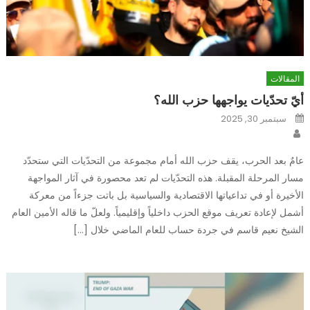
المقالات
أيّ تحدّيات يواجهها حزب الله؟
Posted
سبتمبر 30, 2025
on
Author
عامٌ بعد الحرب، يقف حزب الله أمام مجموعة من التحدّيات التي ستحدّد
مسار المرحلة المقبلة. هذه التحدّيات لم تعد محصورة في آثار المواجهة
الأخيرة أو في تداعياتها الاقتصادية والسياسية بل باتت جزءاً من معركة
أشمل لإعادة تعريف موقع الحزب داخلياً وإقليمياً. ولعلّ ما قاله الأمين العام
الشيخ نعيم قاسم في جردة حساب للعام الماضي خلال […]