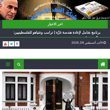
Ski
t
conten
ناشطة أمريكية يهودية تدعو الدول العربية لوقف التطبيع
اخر الاخبار
أيّ تحدّيات يواجهها حزب الله؟
برنامج شامل لإعادة هندسة غزّة | ترامب ونتنياهو للفلسطينيين:
سلّموا تسلَموا
الأحد, أغسطس 09, 2026
الغرب يدفن اتفاقاً وُلد ميتاً | إيران تحت العقوبات: جاهزون
للمواجهة
فؤاد شكر… «راوي» المقاومة
ناشطة أمريكية يهودية تدعو الدول العربية لوقف التطبيع
أيّ تحدّيات يواجهها حزب الله؟