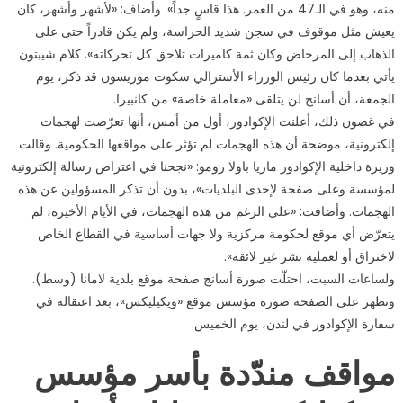
منه، وهو في الـ47 من العمر. هذا قاسٍ جداً». وأضاف: «لأشهر وأشهر، كان
يعيش مثل موقوف في سجن شديد الحراسة، ولم يكن قادراً حتى على
الذهاب إلى المرحاض وكان ثمة كاميرات تلاحق كل تحركاته». كلام شيبتون
يأتي بعدما كان رئيس الوزراء الأسترالي سكوت موريسون قد ذكر، يوم
الجمعة، أن أسانج لن يتلقى «معاملة خاصة» من كانبيرا.
في غضون ذلك، أعلنت الإكوادور، أول من أمس، أنها تعرّضت لهجمات
إلكترونية، موضحة أن هذه الهجمات لم تؤثر على مواقعها الحكومية. وقالت
وزيرة داخلية الإكوادور ماريا باولا رومو: «نجحنا في اعتراض رسالة إلكترونية
لمؤسسة وعلى صفحة لإحدى البلديات»، بدون أن تذكر المسؤولين عن هذه
الهجمات. وأضافت: «على الرغم من هذه الهجمات، في الأيام الأخيرة، لم
يتعرّض أي موقع لحكومة مركزية ولا جهات أساسية في القطاع الخاص
لاختراق أو لعملية نشر غير لائقة».
ولساعات السبت، احتلّت صورة أسانج صفحة موقع بلدية لامانا (وسط).
وتظهر على الصفحة صورة مؤسس موقع «ويكيليكس»، بعد اعتقاله في
سفارة الإكوادور في لندن، يوم الخميس.
مواقف مندّدة بأسر مؤسس