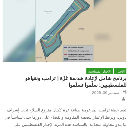
الاخبار
الاخبار السياسية
برنامج شامل لإعادة هندسة غزّة | ترامب ونتنياهو
للفلسطينيين: سلّموا تسلَموا
Posted
سبتمبر 30, 2025
on
Author
تعيد خطة ترامب المزعومة صياغة غزة ككيان منزوع السلاح تحت إشراف
دولي، وتربط الإعمار بتصفية المقاومة والقضاء على دورها حتى سياسياً في
ما يبدو محاولة متجدّدة، بالسياسة هذه المرة، لإجبار الفلسطينيين على