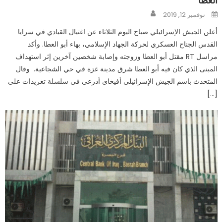
العطا
Author
Posted
نوفمبر 12, 2019
on
أعلن الجيش الإسرائيلي صباح اليوم الثلاثاء عن اغتيال القيادي في سرايا
القدس الجناح العسكري لحركة الجهاد الإسلامي، بهاء أبو العطا. وأكد
مراسل RT مقتل أبو العطا وزوجته وإصابة شخصين آخرين إثر استهداف
المبنى الذي كان فيه أبو العطا شرق مدينة غزة في حي الشجاعية. وقال
المتحدث باسم الجيش الإسرائيلي أفيخاي أدرعي في سلسلة تغريدات على
[…]