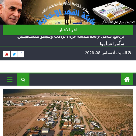
Ski
t
ناشطة أمريكية يهودية تدعو الدول العربية لوقف التطبيع
conten
أيّ تحدّيات يواجهها حزب الله؟
برنامج شامل لإعادة هندسة غزّة | ترامب ونتنياهو للفلسطينيين:
اخر الاخبار
سلّموا تسلَموا
الغرب يدفن اتفاقاً وُلد ميتاً | إيران تحت العقوبات: جاهزون
للمواجهة
السبت, أغسطس 08, 2026
فؤاد شكر… «راوي» المقاومة
ناشطة أمريكية يهودية تدعو الدول العربية لوقف التطبيع
أيّ تحدّيات يواجهها حزب الله؟