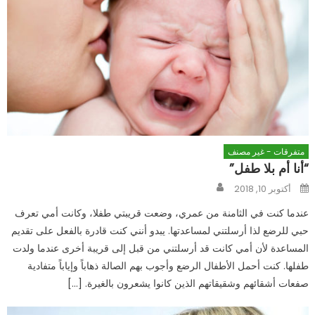
متفرقات - غير مصنف
“أنا أم بلا طفل”
Author
Posted
أكتوبر 10, 2018
on
عندما كنت في الثامنة من عمري، وضعت قريبتي طفلا، وكانت أمي تعرف
حبي للرضع لذا أرسلتني لمساعدتها. يبدو أنني كنت قادرة بالفعل على تقديم
المساعدة لأن أمي كانت قد أرسلتني من قبل إلى قريبة أخرى عندما ولدت
طفلها. كنت أحمل الأطفال الرضع وأجوب بهم الصالة ذهاباً وإياباً متفادية
صفعات أشقائهم وشقيقاتهم الذين كانوا يشعرون بالغيرة. […]