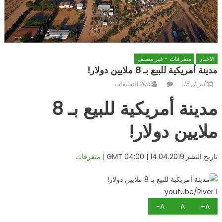
الاخبار
متفرقات - غير مصنف
مدينة أمريكية للبيع بـ 8 ملايين دولار!
Posted
Author
على
أبريل 15, 2019
التعليقات
on
مدينة
مدينة أمريكية للبيع بـ 8
أمريكية
للبيع
ملايين دولار!
بـ
8
ملايين
تاريخ النشر:
14.04.2019
|
04:00 GMT
|
متفرقات
دولار!
مغلقة
youtube/River 1
A-
A
A+