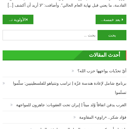
القادمة، ما يعني قبل نهاية العام الحالي”. وأضافت: “لا أريد أن أكشف […]
تصفّح
بعد خمسة أعوام وشهرين، الجدة الأسترالية وأطفال خالد شروف معاً من جديد
الأولوية تفادي الترحيل إلى الولايات المتحدة: أسانج مستعد للتعاون مع السويد
المقالات
البحث
عن:
أحدث المقالات
أيّ تحدّيات يواجهها حزب الله؟
برنامج شامل لإعادة هندسة غزّة | ترامب ونتنياهو للفلسطينيين: سلّموا
تسلَموا
الغرب يدفن اتفاقاً وُلد ميتاً | إيران تحت العقوبات: جاهزون للمواجهة
فؤاد شكر… «راوي» المقاومة