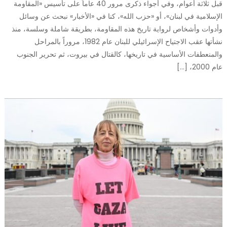
قبل ثلاثة أعوام، وفي أجواء ذكرى مرور 40 عاماً على تأسيس «المقاومة
الإسلامية في لبنان»، أو «حزب الله»، كنا في «الأخبار» نبحث عن وسائل
وأدوات وأشخاص لرواية تاريخ هذه المقاومة، بطريقة شاملة وسلسة، منذ
نشأتها عقب الاجتياح الإسرائيلي للبنان عام 1982، مروراً بالمراحل
والمنعطفات الأساسية في تاريخها، كالقتال في بيروت، ثم تحرير الجنوب
عام 2000، […]