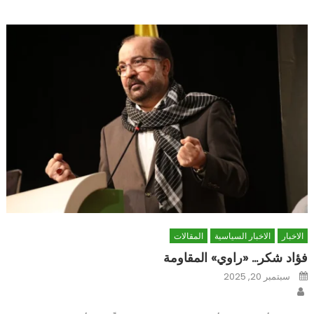
الاخبار
الاخبار السياسية
المقالات
فؤاد شكر… «راوي» المقاومة
Posted
سبتمبر 20, 2025
on
Author