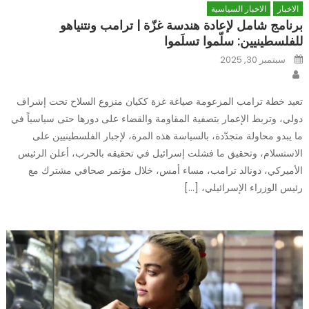
الاخبار
الاخبار السياسية
برنامج شامل لإعادة هندسة غزّة | ترامب ونتنياهو
للفلسطينيين: سلّموا تسلَموا
Posted
سبتمبر 30, 2025
on
Author
تعيد خطة ترامب المزعومة صياغة غزة ككيان منزوع السلاح تحت إشراف
دولي، وتربط الإعمار بتصفية المقاومة والقضاء على دورها حتى سياسياً في
ما يبدو محاولة متجدّدة، بالسياسة هذه المرة، لإجبار الفلسطينيين على
الاستسلام، وتحقيق ما فشلت إسرائيل في تحقيقه بالحرب، أعلن الرئيس
الأميركي، دونالد ترامب، مساء أمس، خلال مؤتمر صحافي مشترك مع
رئيس الوزراء الإسرائيلي، […]