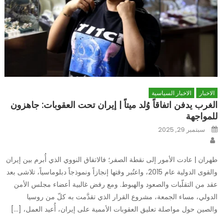
الاخبار
الاخبار السياسية
الغرب يدفن اتفاقاً وُلد ميتاً | إيران تحت العقوبات: جاهزون
للمواجهة
Posted
سبتمبر 29, 2025
on
Author
طهران | عادت الأمور إلى نقطة الصفر؛ فالاتفاق النووي الذي أُبرم بين إيران
والقوى الدولية عام 2015، واعتُبر وقتها إنجازاً ونموذجاً دبلوماسياً، تلاشى بعد
عقد من التقلّبات والصعود والهبوط. ومع رفض غالبية أعضاء مجلس الأمن
الدولي، مساء الجمعة، مشروع القرار الذي تقدَّمت به كلّ من روسيا
والصين حول مواصلة تعليق العقوبات الأممية على إيران، أُعيد العمل، […]