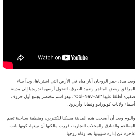
وبعد مدة، حفر الزوجان آبار مياه في الأرض التي اشترياها، وبدآ ببناء
المرافق وبعض المتاجر وتعبيد الطرق، لتتحول أرضهما تدريجيا إلى مدينة
صغيرة أطلقا عليها “Cal-Nev-Ari”، وهو اسم مختصر يجمع أول حروف
أسماء ولايات كولورادو ونيفادا وأريزونا.
واليوم وبعد أن أصبحت هذه المدينة مسكنا للكثيرين، ومنطقة سياحية تضم
المطاعم والفنادق والمحلات التجارية، قررت مالكتها أن تبيعها، كونها باتت
عاجزة عن إدارة شؤونها بعد وفاة زوجها.