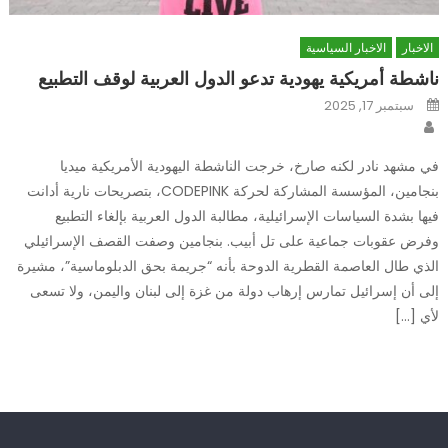
الاخبار
الاخبار السياسية
ناشطة أمريكية يهودية تدعو الدول العربية لوقف التطبيع
Posted
سبتمبر 17, 2025
on
Author
في مشهد نادر لكنه صارخ، خرجت الناشطة اليهودية الأمريكية ميديا
بنجامين، المؤسسة المشاركة لحركة CODEPINK، بتصريحات نارية أدانت
فيها بشدة السياسات الإسرائيلية، مطالبة الدول العربية بإلغاء التطبيع
وفرض عقوبات جماعية على تل أبيب. بنجامين وصفت القصف الإسرائيلي
الذي طال العاصمة القطرية الدوحة بأنه “جريمة بحق الدبلوماسية”، مشيرة
إلى أن إسرائيل تمارس إرهاب دولة من غزة إلى لبنان واليمن، ولا تسعى
لأي […]