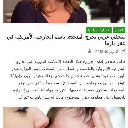
الاخبار
الاخبار السياسية
صحفي عربي يحرج المتحدثة باسم الخارجية الأمريكية في
عقر دارها
Author
Posted
أكتوبر 10, 2018
on
طلب صحفي قناة الجزيرة خلال النقطة الإعلامية الدورية التي تجريها
الخارجية الأمريكية ب‍العاصمة واشنطن، من المتحدثة باسم الوزارة هيذر
ناويرت توضيحا بشأن اختفاء جمال خاشقجي. وقالت هيذر ناويرت إنها “لا
تتوفر لديها أي معلومات حول الموضوع”، مضيفة أنه “في حال توفر
المعلومات ستكون سعيدة بتقديمها”. لكن مع مواصلة الصحفي إصراره
للحصول على معلومة حول الموضوع، قالت له هيذر ناويرت “لم […]