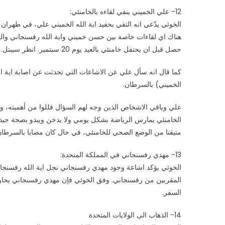
12- علي الخميني ينفي لقاءه بالخامنئي:
هناك اي لقاءات خاصة بين حسن خميني واية الله رفسنجاني والم
حصل قبل ان يحتفل خامنئي بالعيد يوم 20 سبتمبر. انظر سيبتل. انتهت الملاحظة).
كما قال انه سأل علي عن الاشاعات التي تحدثت عن اصابة اية ال
الخميني) بالسرطان.
علي وباقي الاشخاص الذين وجه لهم السؤال قللوا من أهميته، و
متيقنا من الوضع الصحي للخامنئي، في حال كان مصابا بالسرطان
13- مهدي رفسنجاني في المملكة المتحدة:
الخوئي يؤكد اشاعة وجود مهدي رفسنجاني نجل اية الله رفسنجاني 
المقربين من رفسنجاني. وفق الخوئي فإن مهدي رفسنجاني يحاول 
السفر.
14- الذهاب الى الولايات المتحدة