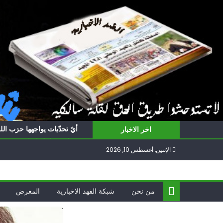
Ski
t
conten
أيّ تحدّيات يواجهها حزب الل
اخر الاخبار
برنامج شامل لإعادة هندسة غز
الإثنين, أغسطس 10, 2026
الغرب يدفن اتفاقاً وُلد ميتا
فؤاد شكر… «راوي» المقاوم
ناشطة أمريكية يهودية تدعو 
من نحن
شبكة الفهد الاخبارية
المعرض