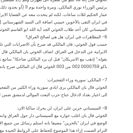
برئيس الوزراء نوري الم
عمار الحكيم لثلاث ساعات، لكنه لم يتحدث معه عن القضايا الايران
في ايران التقى بالأخوين خميني اضافة الى السيد الشهرستاني 
السيستاني كان أحد طلاب الخوئي الجد آية الله ابو القاسم الخو
6- المظاهرات في ايران: هل هي لصالح العراق؟
حسب قول الخوئي، فان المالكي قد صرح بأن الاضرابات التي تلت 
الايرانية عن التدخل في العراق. اضاف الخوئي بان المالكي قال ب
بقوله:” إذهب مع الامريكان” قبل ان يرد المالكي ضاحكا:” ساتبع 
باكو 0000759 002 من 003 الخوئي قال ان المالكي صرح بانه يدرك الهدف الحقيقي للايرانيين ليس من مصلحة العراق.
7- المالكي: سورية وراء التفجيرات:
الخوئي قال بان المالكي يرى ايادي سورية وراء الكثير من التف
الى اجبار بغداد لادخال جناح حزب البعث الموالي لدمشق ضمن ا
8- السيستاني حزين على ايران. لن يحرك ساكنا الان:
الخوئي قال بان اغلب حواره مع السيستاني دار حول العراق و
الوضع في ايران “بالحزين” مضيفا بانه استلم رسائل من جميع ال
التزام الصمت إزاء هذا الموضوع للحفاظ على الروابط الجيدة مع