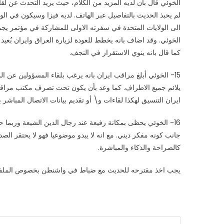
الخوئي قال بان لديه المزيد من الكلام، حيث يريد التحدث عن لقاء
الى الولايات المتحدة في سفرته الاولى للمشاركة في مؤتمر ي
الخوئي. وقد اضاف بانه يخطط للعودة لزيارة العراق وايران بُعيد ه
كما قال بانه ينوي الاستقرار في النجف.
15- الخوئي أبلغ مراقب ايران بانه يرغب بلقاء المسؤولين عن 
يلائم جميع الاطراف. كما وعد بأن يكون تحت تصرف مكتب مراقب
ايران التنسيق لهكذا لقاءات و\ أو تقديم بيانات الاتصال المبا
16- الخوئي يحظى بمكانة رفيعة عند رجال الدين الشيعة وربما
جانب كونه مفكر ديني. مع انه لا يبدو موضوعيا فهو لا يحتقر ا
كالصراحة والذكاء والمباشرة.
يجب اخذ مقترحه للحديث مع ضباط في واشنطن بخصوص الملف ال