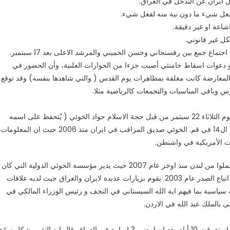
غل ايران عن التدخل في العراق.
فعل شيء ما دون نية منه لفعل شيء.
شاعة او غير دقيقة.
ل غير قانوني.
اع جمع بين رفسنجاني وحسن الخميني والمرشد الاعلى بعد 17 سبتمبر.
ء و دعوات اسقاط خامنئي أصبت جزءا من الحوارات العلنية، وأن الحضور في
المعارضة كانت مغلفة بمظاهرات يوم القدس ( والتي شاهدها بنفسه) وقد توقع
س وباقي المناسبات والتجمعات كالرياضية مثلا.
ردا على تهنئة بمناسبة العيد، تم الاتصال بمراقب (باكو ـ ايران) يوم الثلاثاء 22 سبتمر من قبل حجة الاسلام جواد الخوئي ( يُتحفظ على اسمه
بشدة)، وهو مواطن عراقي امضى الـ 11 عاما الأخيرة من الاعوام ال14 في قم. الخوئي صديق المراقب في ايران منذ 2006 حيث ان المعلومات
الات الأمريكية في واشنطن.
4- أبناء أخ أثنين من آيات الله المشهورين وحفيد آخر والخوئي عملوا من لندن منذ اوخر عام 2007 حيث يدير مؤسسة الخوئي الدولية التي كان
يديرها عمه السيد عبد المجيد الخوئي والذي قُتل بوحشية على يد اتباع الصدر عام 2003. يقوم بزيارات عديدة لايران والعراق حيث لديه علاقات
سياسية بما فيهم اية الله السيستاني في النجف و رئيس الوزراء المالكي في
 بالملك عبد الله في الاردن.
الخوئي قال إنه عاد للتو من سفره الى طهران وقم (21 سبتمبر) استغرقت 10 أيام بعد ان امضى 3 اسابيع في العراق. قال انه التقى بشكل سر