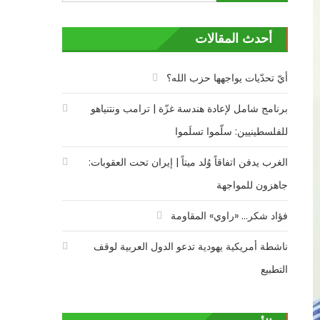
عن:
أحدث المقالات
أيّ تحدّيات يواجهها حزب الله؟
برنامج شامل لإعادة هندسة غزّة | ترامب ونتنياهو
للفلسطينيين: سلّموا تسلَموا
الغرب يدفن اتفاقاً وُلد ميتاً | إيران تحت العقوبات:
جاهزون للمواجهة
فؤاد شكر… «راوي» المقاومة
ناشطة أمريكية يهودية تدعو الدول العربية لوقف
التطبيع