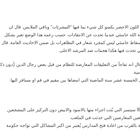
يوم 20 سبتمبر، قال الخوئي إن اللون الاخضر يكسو كل شيء بما فيها “التيشرتات” وباقي الملابس. قال ان
لى اية الله خامنئي عندما تحدث عن الانتقادات. حسب زعمه هذا الوضع تغير بشكل
قاط خامنئي ليس كمجرد شعار في التظاهرات بل ضمن الاحاديث العامة. قال
وقال انه تفاجأ من التعليقات المعارضة للنظام من قبل بعض رجال الدين (دون ذك
ية.
ال الخمسة عشر سنة الماضية التي امضاها بين مقيم في قم او مسافر اليها.
11- الخوئي قال انه شاهد بث مباراة كرة قدم من طهران بتاريخ 18 سبتمبر التي بُثت اجزاء منها بالاسود والابيض دون التركيز على المشجعين
ين المعارضين التي حدثت في الملعب.
بالقرب من اعادة فتح المدارس يُعتبر من اكبر المشاكل التي تواجه حكومة