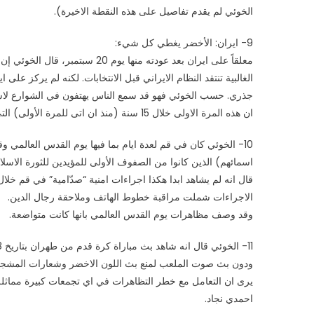
الخوئي لم يقدم تفاصيل على هذه النقطة الاخيرة).
9- ايران: الأخضر يغطي كل شيء:
معلقاً على ايران بعد عودته منها 
الغالبية تنتقد النظام الايراني قبل الانتخابات. لكنه لم يركز ع
جذري. حسب الخوئي فهو قد سمع الناس يهتفون في الشوارع لاس
ان هذه المرة الاولى خلال 15 سنة (منذ ان اتى للمرة الأولى) التي تحدث فيها هكذا هجمات ضد المرشد الاعلى.
10- الخوئي كان في قم لعدة ايام بما فيها يوم القدس العالمي 
اسمائهم) الذين كانوا من الصفوف الأولى للمؤيدين للثورة الاسلام
قال انه لم يشاهد ابدا هكذا اجراءات امنية “صدّامية” في قم خل
الاجراءات شملت مراقبة خطوط الهاتف وملاحقة رجال الدين.
وقد وصف مظاهرات يوم القدس العالمي بانها كانت متواضعة.
ودون بث صوت الملعب لمنع بث اللون الاخضر وشعارات المشجع
يرى ان التعامل مع خطر التظاهرات في اي تجمعات كبيرة مماثلة 
احمدي نجاد.