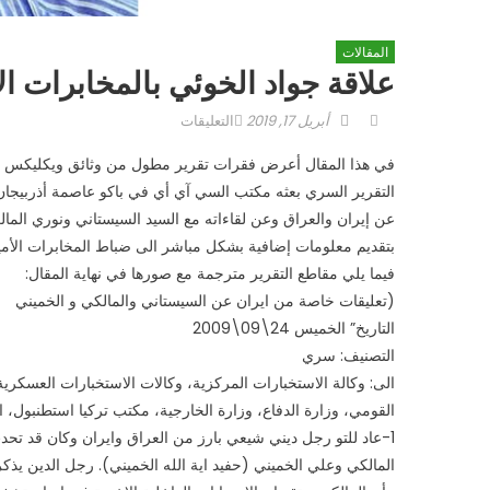
المقالات
علاقة جواد الخوئي بالمخابرات ال
Author
Posted
على
أبريل 17, 2019
التعليقات
on
علاقة
في هذا المقال أعرض فقرات تقرير مطول من وثائق ويكليكس المتع
جواد
التقرير السري بعثه مكتب السي آي أي في باكو عاصمة أذربيجان 
الخوئي
عن إيران والعراق وعن لقاءاته مع السيد السيستاني ونوري الما
بالمخابرات
الأميركية
بتقديم معلومات إضافية بشكل مباشر الى ضباط المخابرات الأميرك
مغلقة
فيما يلي مقاطع التقرير مترجمة مع صورها في نهاية المقال:
(تعليقات خاصة من ايران عن السيستاني والمالكي و الخميني
التاريخ” الخميس 24\09\2009
التصنيف: سري
الى: وكالة الاستخبارات المركزية، وكالات الاستخبارات العسكري
القومي، وزارة الدفاع، وزارة الخارجية، مكتب تركيا استطنبول، القي
1-عاد للتو رجل ديني شيعي بارز من العراق وايران وكان قد تحد
المالكي وعلي الخميني (حفيد اية الله الخميني). رجل الدين يذكر