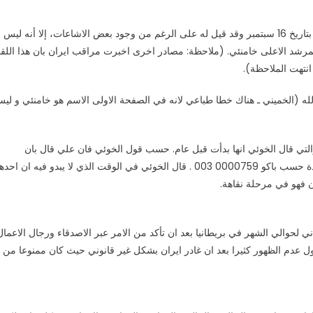
الخوئي يدّعي انه التقي بحفيد اية الله الخميني علي، في طهران بتاريخ 16 سبتمبر وقد قيل له على الرغم من وجود بعض الاشاعات، إلا أنه ليس
رشد الاعلى خامنئي. (ملاحظة: مصادر اخرى اخبرت مراقب ايران بان هذا اللقا
له (الخميني ـ هناك خطا طباعي لانه في الصفحة الاولى الاسم هو خامنئي و لي
التي قال الخوئي انها بدأت قبل عام. حسب قول الخوئي فان علي قال بان
الخامنئي يمارس الرياضة بشكل يومي ولا يدخن ويبدو بصحة جيدة حسب باكو 0000759 003 . قال الخوئي في الوقت الذي لا يبدو فيه ان ا
 فهو في مرحلة نقاهة.
لحوالي الشهر في بريطانيا بعد ان تأكد من الامر عبر الاصدقاء ورجال الاعمال
عدم الظهور كثيرا بعد ان غادر ايران بشكل غير قانوني حيث كان ممنوعا من