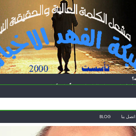
ه؟
ّة | ترامب ونتنياهو للفلسطينيين: سلّموا تسلَموا
ً | إيران تحت العقوبات: جاهزون للمواجهة
ة
الدول العربية لوقف التطبيع
اتصل بنا
BLOG