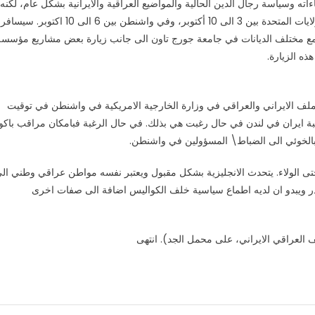
اته وسياسة رجال الدين الحالية والمواضيع العراقية والايرانية بشكل عام، لكنه
لم يحبذ الحديث بالتفاصيل عبر الهاتف. لديه فيزا وسيكون في الولايات المتحدة بين 3 الى 10 أكتوبر، وفي واشنطن بين 6 الى 10 اكتوبر. سيسافر
جمع مختلف الديانات في جامعة جورج تاون الى جانب زيارة بعض مشاريع مؤسسة
ذه الزيارة.
الملف الايراني والعراقي في وزارة الخارجية الامريكية في واشنطن في توقيت
ة ايران في لندن في حال رغبت هي بذلك. في حال الرغبة فبامكان مراقب باكو
شر بالخوئي الى الضباط\ المسؤولين في واشنطن.
 حتى الولاء. يتحدث الانجليزية بشكل مقبول ويعتبر نفسه مواطن عراقي وطني ال
لصدر ويبدو ان لديه اطماع سياسية خلف الكواليس اضافة الى صفات اخرى
عراقي الايراني، على محمل الجد). انتهى