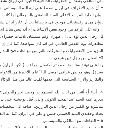
ـ أن المالكي يعتقد ان الاضرابات الداخلية الاخيرة في ايران تش
– أن جميع الاطراف في ايران تضغط على اية الله السيستاني ل
ـ وإن اصابة المرشد الاعلى السيد الخامنئي بالسرطان اما كانت ا
ـ وإن مهدي رفسنجاني موجود في بريطانيا بعد أن غادر ايران بشك
– وانه على الرغم من وجود بعض الإشاعات إلا أنه ليس هناك اي اجتم
2- رجل الدين نوّه إلى أن طهران وقم ممتلئتان بلافتات خضرا
مظاهرات يوم القدس العالمي في قم كان متواضعا. كما قال إن 
المزيد من الاضطرابات و التحركات بالتزامن مع اعادة فتح المدار
3- اتصال من رجل دين شيعي
والتقارير والاراء السياسية التي قدمها ثُمّنت عاليا من قبل الوك
مباشرة مع الكثير من رجال الدين البارزين، اضافة الى شخصيات 
بغداد وحفيدي السيد الخميني حسن و علي في ايران. كما انه التقى
5 – اللقاءات مع المالكي والسيستاني