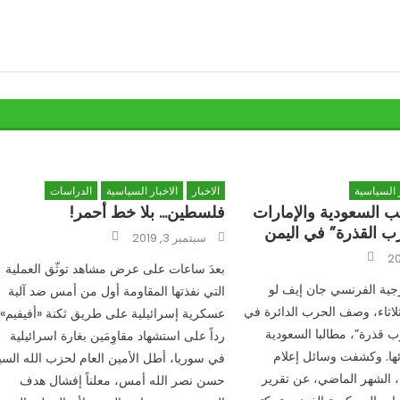
ر السياسية
الاخبار
الاخبار السياسية
الدراسات
 السعودية والإمارات
فلسطين… بلا خط أحمر!
ب القذرة” في اليمن
Author
Posted
سبتمبر 3, 2019
on
Author
بعدَ ساعات على عرض مشاهد توثّق العملية
رجية الفرنسي جان إيف لو
التي نفذتها المقاومة أول من أمس ضد آلية
لثلاثاء، وصف الحرب الدائرة في
عسكرية إسرائيلية على طريق ثكنة «أفيفيم»،
رب قذرة”، مطالبا السعودية
رداً على استشهاد مقاوِمَين بغارة اسرائيلية
ائها. وكشفت وسائل إعلام
في سوريا، أطل الأمين العام لحزب الله السي
، الشهر الماضي، عن تقرير
حسن نصر الله أمس، معلناً إفشال هدف