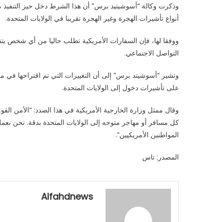
وذكرت وكالة “أسوشيتيد برس” أن هذا الشرط دخل حيز التنفيذ منذ
جميع
أنواع تأشيرات الهجرة وغير الهجرة تقريبا في الولايات المتحدة.
المتقدمين
للتأشيرة
ووفقا لها، فإن السفارات الأمريكية تطلب حاليا من أي شخص ي
بكشف
التواصل الاجتماعي.
معلومات
عن
صفحاتهم
في
على تأشيرات دخول إلى الولايات المتحدة.
شبكات
وقال ممثل وزارة الخارجية الأمريكية في هذا الصدد: “الأمن القوم
التواصل
مغلقة
كل مسافر أو مهاجر متوجه إلى الولايات المتحدة بدقة. نحن نعم
المواطنين الأمريكيين”.
المصدر: تاس
Alfahdnews