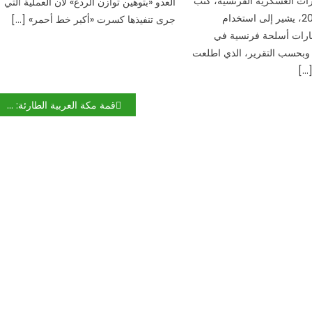
ات العسكرية الفرنسية، كتب
العدو «بتوهين توازن الردع» لأن العملية التي
في سبتمبر 2018، يشير إلى استخدام
جرى تنفيذها كسرت «أكبر خط أحمر» […]
مارات أسلحة فرنسية في
. وبحسب التقرير، الذي اطلعت
…]
قمة مكة العربية الطارئة: أمن دول الخليج ركيزة أساسية لاستقرار المنطقة