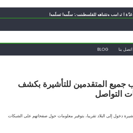
ه؟
ّة | ترامب ونتنياهو للفلسطينيين: سلّموا تسلَموا
ً | إيران تحت العقوبات: جاهزون للمواجهة
ة
الدول العربية لوقف التطبيع
ه؟
اتصل بنا
BLOG
 جميع المتقدمين للتأشيرة بكشف
ت التواصل
يرة دخول إلى البلاد تقريبا، بتوفير معلومات حول صفحاتهم على الشبكات