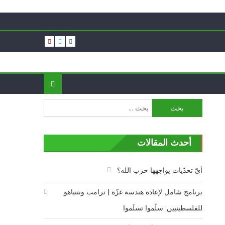
البحث
عن:
أحدث المقالات
أيّ تحدّيات يواجهها حزب الله؟
برنامج شامل لإعادة هندسة غزّة | ترامب ونتنياهو
للفلسطينيين: سلّموا تسلَموا