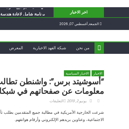
Ski
أيّ تحدّيات يواجهها حزب الل
t
اخر الاخبار
برنامج شامل لإعادة هندسة غز
conten
الغرب يدفن اتفاقاً وُلد ميتا
الجمعة, أغسطس 07, 2026
فؤاد شكر… «راوي» المقاوم
ناشطة أمريكية يهودية تدعو 
أيّ تحدّيات يواجهها حزب الل
من نحن
شبكة الفهد الاخبارية
المعرض
الاخبار
الاخبار السياسية
“أسوشيتد برس”: واشنطن تطالب
معلومات عن صفحاتهم في شبكا
Author
Posted
على
يونيو 2, 2019
التعليقات
on
“أسوشيتد
شرعت الخارجية الأمريكية في مطالبة جميع المتقدمين بطلب تأش
برس”:
الاجتماعية، وعناوين بريدهم الإلكتروني وأرقام هواتفهم.
واشنطن
تطالب