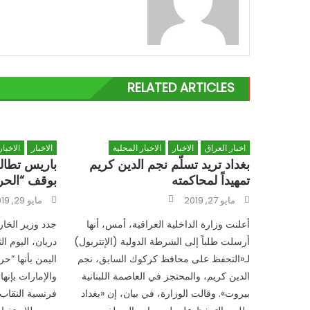
RELATED ARTICLES
اخبار العراق
الاخبار
الاخبار المحلية
الاخبار
الاخبا
بغداد تريد تسلّم نجم الدين كريم
باريس تطالب
تمهيداً لمحاكمته
بوقف “الحر
Author
Posted
Posted
مايو 27, 2019
مايو 29, 2019
on
on
أعلنت وزارة الداخلية العراقية، أمس، أنها
جدد وزير الخا
أرسلت طلباً إلى الشرطة الدولية (الإنتربول)
دريان، اليوم ا
لـ«التحفظ على محافظ كركوك السابق، نجم
اليمن بأنها “ح
الدين كريم، والمحتجز في العاصمة اللبنانية
والإمارات بإنه
بيروت». وقالت الوزارة، في بيان، إن «بغداد
فرنسية النقاب