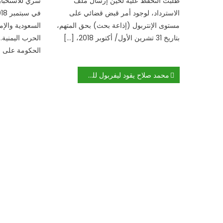
طلبت التحفظ عليه لحين إرسال ملف
سري للاستخبار
الاسترداد، لوجود أمر قبض قضائي على
مستوى الإنتربول (إذاعة بحث) بحق المتهم،
السعودية والإ
بتاريخ 31 تشرين الأول/ أكتوبر 2018، […]
الحرب اليمنية
الحكومة على [
تصفّح
محمد صلاح يقود ليفربول للفوز بلقب دوري الأبطال
المقالات