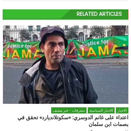
RELATED ARTICLES
الاخبار
الاخبار السياسية
متفرقات - غير مصنف
اعتداء على غانم الدوسري: «سكوتلانديارد» تحقق في
بصمات ابن سلمان
Author