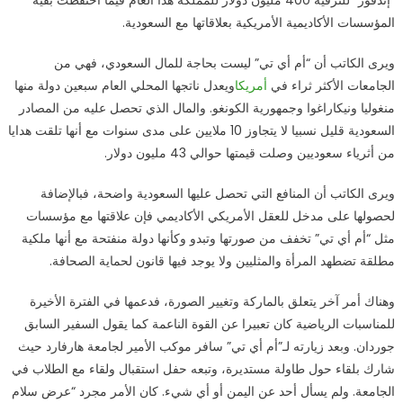
“إندفور” للترفيه 400 مليون دولار للمملكة هذا العام فيما احتفظت بقية
المؤسسات الأكاديمية الأمريكية بعلاقاتها مع السعودية.
ويرى الكاتب أن “أم أي تي” ليست بحاجة للمال السعودي، فهي من
الجامعات الأكثر ثراء في
أمريكا
ويعدل ناتجها المحلي العام سبعين دولة منها
منغوليا ونيكاراغوا وجمهورية الكونغو. والمال الذي تحصل عليه من المصادر
السعودية قليل نسبيا لا يتجاوز 10 ملايين على مدى سنوات مع أنها تلقت هدايا
من أثرياء سعوديين وصلت قيمتها حوالي 43 مليون دولار.
ويرى الكاتب أن المنافع التي تحصل عليها السعودية واضحة، فبالإضافة
لحصولها على مدخل للعقل الأمريكي الأكاديمي فإن علاقتها مع مؤسسات
مثل “أم أي تي” تخفف من صورتها وتبدو وكأنها دولة منفتحة مع أنها ملكية
مطلقة تضطهد المرأة والمثليين ولا يوجد فيها قانون لحماية الصحافة.
وهناك أمر آخر يتعلق بالماركة وتغيير الصورة، فدعمها في الفترة الأخيرة
للمناسبات الرياضية كان تعبيرا عن القوة الناعمة كما يقول السفير السابق
جوردان. وبعد زيارته لـ”أم أي تي” سافر موكب الأمير لجامعة هارفارد حيث
شارك بلقاء حول طاولة مستديرة، وتبعه حفل استقبال ولقاء مع الطلاب في
الجامعة. ولم يسأل أحد عن اليمن أو أي شيء. كان الأمر مجرد “عرض سلام