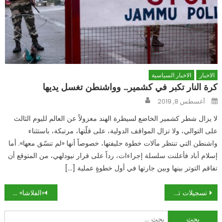
الاخبار
الاخبار السياسية
كرة النار تكبر في كشمير… وواشنطن تغسل يديها
Author
Posted
أغسطس 8, 2019
on
لا يزال شطر كشمير الخاضع لسيطرة الهند معزولاً عن العالم لليوم الثالث
على التوالي، ولا تزال المواقف الدولية، على قلّتها، مرتبكة، باستثناء
واشنطن التي تنتظر مآلات خطوة حليفتها، خصوصاً أنها «لم تنسّق معها». أما
إسلام أباد فأعلنت سلسلة إجراءات، رداً على قرار نيودلهي، من المتوقع أن
تفاقم التوتر بينها وبين جارتها في أول خطوةٍ عملية […]
تصفّح
تسجيلات تكشف ضابطاً عراقياً كبيراً عميلاً لواشنطن: سَرَّب إحداثيات لضرب «الحشد»!
«الفلاشا» والقتل على اللون: «أرض الميعاد» ليست لجميع «الأسباط»!
المقالات
البحث