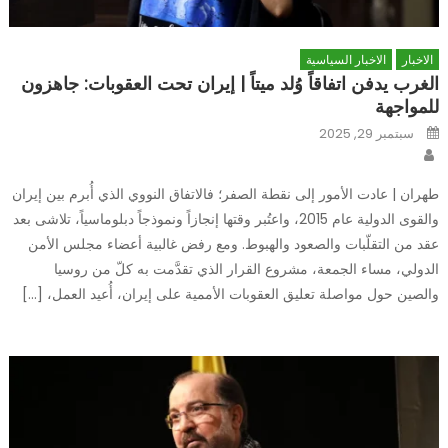
الاخبار
الاخبار السياسية
الغرب يدفن اتفاقاً وُلد ميتاً | إيران تحت العقوبات: جاهزون
للمواجهة
Posted
سبتمبر 29, 2025
on
Author
طهران | عادت الأمور إلى نقطة الصفر؛ فالاتفاق النووي الذي أُبرم بين إيران
والقوى الدولية عام 2015، واعتُبر وقتها إنجازاً ونموذجاً دبلوماسياً، تلاشى بعد
عقد من التقلّبات والصعود والهبوط. ومع رفض غالبية أعضاء مجلس الأمن
الدولي، مساء الجمعة، مشروع القرار الذي تقدَّمت به كلّ من روسيا
والصين حول مواصلة تعليق العقوبات الأممية على إيران، أُعيد العمل، […]