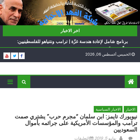
Ski
t
conten
ناشطة أمريكية يهودية تدعو الدول العربية لوقف التطبيع
اخر الاخبار
أيّ تحدّيات يواجهها حزب الله؟
برنامج شامل لإعادة هندسة غزّة | ترامب ونتنياهو للفلسطينيين:
سلّموا تسلَموا
الخميس, أغسطس 06, 2026
الغرب يدفن اتفاقاً وُلد ميتاً | إيران تحت العقوبات: جاهزون
للمواجهة
فؤاد شكر… «راوي» المقاومة
ناشطة أمريكية يهودية تدعو الدول العربية لوقف التطبيع
أيّ تحدّيات يواجهها حزب الله؟
الاخبار
الاخبار السياسية
نيويورك تايمز: ابن سلمان “مجرم حرب” يشتري صمت
ترامب والمؤسسات الأمريكية على جرائمه بأموال
السعوديين
Author
Posted
على
يوليو 5, 2019
التعليقات