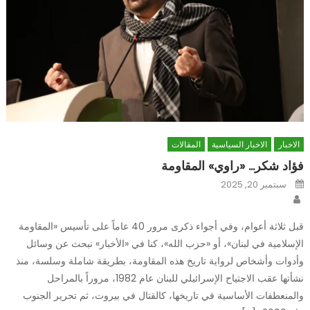
الاخبار
الاخبار السياسية
المقالات
فؤاد شكر… «راوي» المقاومة
Posted
سبتمبر 20, 2025
on
Author
قبل ثلاثة أعوام، وفي أجواء ذكرى مرور 40 عاماً على تأسيس «المقاومة
الإسلامية في لبنان»، أو «حزب الله»، كنا في «الأخبار» نبحث عن وسائل
وأدوات وأشخاص لرواية تاريخ هذه المقاومة، بطريقة شاملة وسلسة، منذ
نشأتها عقب الاجتياح الإسرائيلي للبنان عام 1982، مروراً بالمراحل
والمنعطفات الأساسية في تاريخها، كالقتال في بيروت، ثم تحرير الجنوب