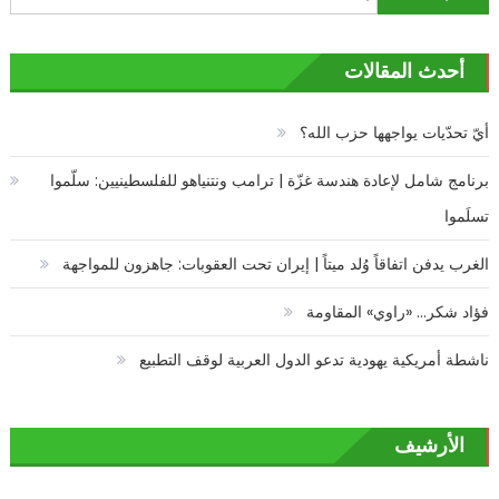
عن:
أحدث المقالات
أيّ تحدّيات يواجهها حزب الله؟
برنامج شامل لإعادة هندسة غزّة | ترامب ونتنياهو للفلسطينيين: سلّموا
تسلَموا
الغرب يدفن اتفاقاً وُلد ميتاً | إيران تحت العقوبات: جاهزون للمواجهة
فؤاد شكر… «راوي» المقاومة
ناشطة أمريكية يهودية تدعو الدول العربية لوقف التطبيع
الأرشيف