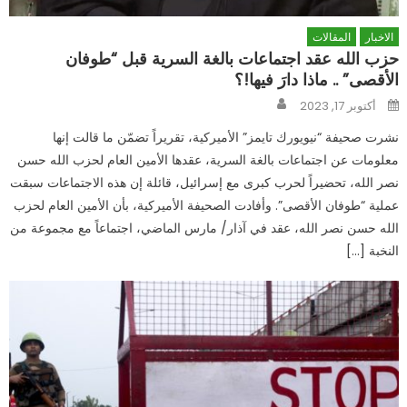
الاخبار
المقالات
حزب الله عقد اجتماعات بالغة السرية قبل “طوفان
الأقصى” .. ماذا دارَ فيها!؟
Author
Posted
أكتوبر 17, 2023
on
نشرت صحيفة “نيويورك تايمز” الأميركية، تقريراً تضمّن ما قالت إنها
معلومات عن اجتماعات بالغة السرية، عقدها الأمين العام لحزب الله حسن
نصر الله، تحضيراً لحرب كبرى مع إسرائيل، قائلة إن هذه الاجتماعات سبقت
عملية “طوفان الأقصى”. وأفادت الصحيفة الأميركية، بأن الأمين العام لحزب
الله حسن نصر الله، عقد في آذار/ مارس الماضي، اجتماعاً مع مجموعة من
النخبة […]