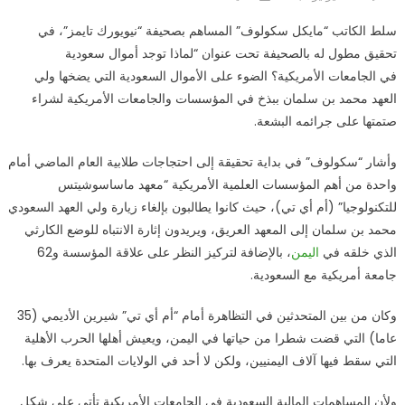
on
نيويورك
سلط الكاتب “مايكل سكولوف” المساهم بصحيفة “نيويورك تايمز”، في
تايمز:
تحقيق مطول له بالصحيفة تحت عنوان “لماذا توجد أموال سعودية
ابن
في الجامعات الأمريكية؟ الضوء على الأموال السعودية التي يضخها ولي
سلمان
“مجرم
العهد محمد بن سلمان ببذخ في المؤسسات والجامعات الأمريكية لشراء
حرب”
صتمتها على جرائمه البشعة.
يشتري
صمت
وأشار “سكولوف” في بداية تحقيقة إلى احتجاجات طلابية العام الماضي أمام
ترامب
واحدة من أهم المؤسسات العلمية الأمريكية “معهد ماساسوشيتس
والمؤسسات
للتكنولوجيا” (أم أي تي)، حيث كانوا يطالبون بإلغاء زيارة ولي العهد السعودي
الأمريكية
محمد بن سلمان إلى المعهد العريق، ويريدون إثارة الانتباه للوضع الكارثي
على
الذي خلقه في
اليمن
، بالإضافة لتركيز النظر على علاقة المؤسسة و62
جرائمه
جامعة أمريكية مع السعودية.
بأموال
السعوديين
وكان من بين المتحدثين في التظاهرة أمام “أم أي تي” شيرين الأديمي (35
مغلقة
عاما) التي قضت شطرا من حياتها في اليمن، ويعيش أهلها الحرب الأهلية
التي سقط فيها آلاف اليمنيين، ولكن لا أحد في الولايات المتحدة يعرف بها.
ولأن المساهمات المالية السعودية في الجامعات الأمريكية تأتي على شكل