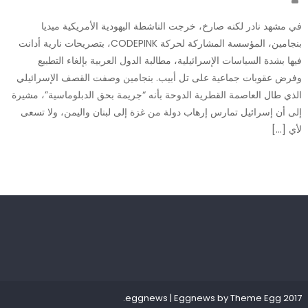
في مشهد نادر لكنه صارخ، خرجت الناشطة اليهودية الأمريكية ميديا
بنجامين، المؤسسة المشاركة لحركة CODEPINK، بتصريحات نارية أدانت
فيها بشدة السياسات الإسرائيلية، مطالبة الدول العربية بإلغاء التطبيع
وفرض عقوبات جماعية على تل أبيب. بنجامين وصفت القصف الإسرائيلي
الذي طال العاصمة القطرية الدوحة بأنه “جريمة بحق الدبلوماسية”، مشيرة
إلى أن إسرائيل تمارس إرهاب دولة من غزة إلى لبنان واليمن، ولا تسعى
لأي […]
.
|
Eggnews by
Theme Egg
2017 eggnews