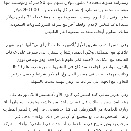
وبميزانية سنوية بلغت 75 مليون دولار، تسهم فيها 90 شركة ومؤسسة منها
مؤسسة محمد بن سلمان، إذ تساهم كل واحدة منها بـ 250.000 دولارا
سنويا. وفي ذلك اليوم، وقعت السعودية مع الجامعة عقدا بـ23 مليون دولار
يمدد الدعم لمخبر الإعلام، ولعقد آخر مع شركة البتروكيماويات السعودية،
سابك، لتطوير أبحاث متقدمة لتصفية الغاز الطبيعي.
وفي نفس الشهر، تشرين الأول/أكتوبر، أعلنت “أم أي تي” أنها تقوم بتقييم
علاقاتها مع المملكة، وعيّن العميد ريتشارد ليستر، الذي يشرف على علاقات
الجامعة مع الكيانات الأجنبية لكي يقوم بالمراجعة. وهو مهندس نووي
بالتدريب وانضم للجامعة منذ كان في العشرينات من عمره، عام 1979
وكانت مهمته البحث في مصدر المال وإن لم يكن شرعيا ويقضي برفض
التعاون مع الجهة التي تبرعت به، وهي مهمة ليست بالسهلة.
وفي تقرير مبدئي كتبه ليستر في كانون الأول/ديسمبر 2018، وزعه على
هيئة المدرسين والطلاب قال فيه إن واحدا من حاشية محمد بن سلمان أثناء
زيارته للجامعة من المتورطين في قتل خاشقجي، في إشارة لماهر المطرب
و”هذا الشخص تعامل مع مجتمع أم أي تي في ذلك الوقت- تدخل غير
مرحب به وغير مريح في مساحتنا مع أنه حدث في الماضي”، وأعادت شركة