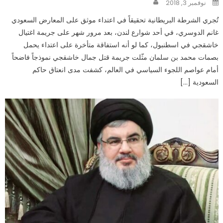
Posted
نوفمبر 3, 2018
on
تُجري الشرطة البريطانية تحقيقاً في اعتداء موثق على المعارض السعودي
غانم الدوسري، في أحد شوارع لندن، بعد مرور شهر على جريمة اغتيال
خاشقجي في اسطنبول، كما لو أنه استفاقة متأخرة على اعتداء يحمل
بصمات محمد بن سلمان مثّلت جريمة قتل جمال خاشقجي نموذجاً فاضحاً
أمام عواصم اللجوء السياسي في العالم، كشفت مدى انعتاق حاكم
السعودية […]