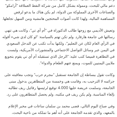
دعم مالي للبحث، وممولة بشكل كامل من شركة النفط العملاقة “أرامكو”
والصناعات الأخرى المملوكة من الدولة، لم يكن هناك ما يدعو لرفض
المساهمة المالية، ولهذا كانت أصوات المحتجين هامشية ومن السهل تجاهلها.
وتعيش الأديمي مع زوجها طالب الدكتوراة في “أم أي تي”، وكانت هي تنهي
رسالتها في جامعة هارفارد. ولم تكن تهتم بالسياسة: “لو كان لدي شيء أقوله
في الرأي العام لكان عن التعليم”، ولكنها بدأت تكتب عن التدخل السعودي
في اليمن عبر وسائل التواصل الاجتماعي والمنشورات الأمريكية، ولبست
في التظاهرة قميصا كتب عليه: “الرجل الذي تستقبله أم أي تي يقوم بتجويع
ملايين اليمنيين للموت، ويمنع عنهم الطعام والدواء”.
وكانت تقول ببساطة إن الجامعة تستقبل “مجرم حرب” وتجب معاقبته على
جرائمه لا الترحيب به، وقامت هي وخمسة من المتظاهرين بدخول مبنى
الجامعة، وسلمت عريضة عليها 4.000 توقيع لرئيسها رفائيل ريف تطالبه
بإلغاء المناسبة. ولم يكن ريف في مكتبه، ولم يحصل المتظاهرون على رد.
وفي صباح اليوم التالي، قضى محمد بن سلمان ساعات في مخبر الإعلام
بالمعهد، والذي تقدمه الجامعة على أنه أهم ما تملكه من ناحية البحث،