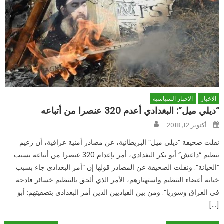
الاخبار
الاخبار السياسية
“ديلي ميل”: البغدادي أعدم 320 عنصرا من أتباعه
Author
Posted
أكتوبر 12, 2018
on
نقلت صحيفة “ديلي ميل” البريطانية، عن مصادر أمنية عراقية، أن زعيم
تنظيم “داعش” أبو بكر البغدادي، أمر بإعدام 320 عنصرا من أتباعه بسبب
“الخيانة”. ونقلت الصحيفة عن المصادر قولها إن “أمر البغدادي جاء بسبب
خيانة أعضاء التنظيم واستهتارهم، الأمر الذي ألحق بالتنظيم خسائر فادحة
في العراق وسوريا”. ومن بين القياديين الذين أمر البغدادي بتصفيتهم: أبو
[…]