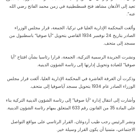
عن
تعيد إلى الأذهان مشاهد فتح قسطنطينية في زمن محمد الفاتح رضي الله
تحويل
عنه”.
آيا
صوفيا
وألغت المحكمة الإدارية العليا في تركيا، الجمعة، قرار مجلس الوزراء
لمسجد
الصادر بتاريخ 24 نوفمبر 1934 القاضي بتحويل “آيا صوفيا” باسطنبول من
مغلقة
مسجد إلى متحف.
ونشرت الجريدة الرسمية التركية، الجمعة، قرارا رئاسيا بشأن افتتاح “آيا
صوفيا” للعبادة وتحويل إدارتها إلى رئاسة الشؤون الدينية.
وذكرت أن الغرفة العاشرة في المحكمة الإدارية العليا، ألغت قرار مجلس
الوزراء الصادر عام 1934 بتحويل مسجد آياصوفيا إلى متحف.
وأشارت إلى انتقال إدارة “آيا صوفيا” إلى رئاسة الشؤون الدينية التركية بناء
على المادة 35 من القانون رقم 633 المتعلق بمهام رئاسة الشؤون الدينية.
ونشر الرئيس رجب طيب أردوغان، القرار الرئاسي على مواقع التواصل
الاجتماعي، متمنيا أن يكون القرار وسيلة خير.