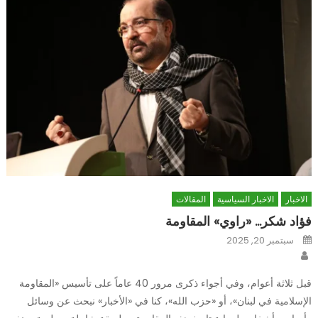
الاخبار
الاخبار السياسية
المقالات
فؤاد شكر… «راوي» المقاومة
Posted
سبتمبر 20, 2025
on
Author
قبل ثلاثة أعوام، وفي أجواء ذكرى مرور 40 عاماً على تأسيس «المقاومة
الإسلامية في لبنان»، أو «حزب الله»، كنا في «الأخبار» نبحث عن وسائل