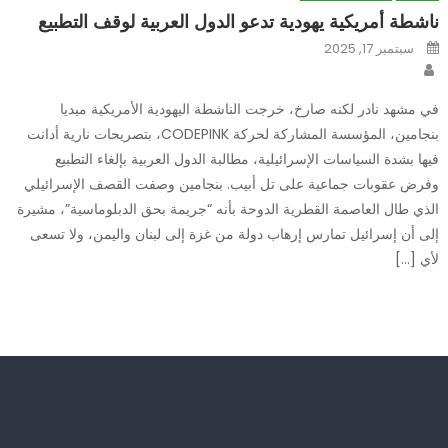
ناشطة أمريكية يهودية تدعو الدول العربية لوقف التطبيع
Posted
سبتمبر 17, 2025
on
Author
في مشهد نادر لكنه صارخ، خرجت الناشطة اليهودية الأمريكية ميديا
بنجامين، المؤسسة المشاركة لحركة CODEPINK، بتصريحات نارية أدانت
فيها بشدة السياسات الإسرائيلية، مطالبة الدول العربية بإلغاء التطبيع
وفرض عقوبات جماعية على تل أبيب. بنجامين وصفت القصف الإسرائيلي
الذي طال العاصمة القطرية الدوحة بأنه “جريمة بحق الدبلوماسية”، مشيرة
إلى أن إسرائيل تمارس إرهاب دولة من غزة إلى لبنان واليمن، ولا تسعى
لأي […]