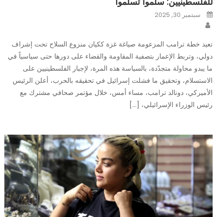
للفلسطينيين: سلّموا تسلَموا
Posted
سبتمبر 30, 2025
on
Author
تعيد خطة ترامب المزعومة صياغة غزة ككيان منزوع السلاح تحت إشراف
دولي، وتربط الإعمار بتصفية المقاومة والقضاء على دورها حتى سياسياً في
ما يبدو محاولة متجدّدة، بالسياسة هذه المرة، لإجبار الفلسطينيين على
الاستسلام، وتحقيق ما فشلت إسرائيل في تحقيقه بالحرب، أعلن الرئيس
الأميركي، دونالد ترامب، مساء أمس، خلال مؤتمر صحافي مشترك مع
رئيس الوزراء الإسرائيلي، […]