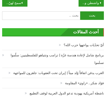
تصفّح
واشنطن والانسحاب من العراق: القرار الأصعب
سمح لهنّ “بن سلمان” .. مشاهد فاضحة وعارضات شبه عاريات في جلسة تصوير بأول عاصمة في تاريخ الإسلام!
المقالات
البحث
عن:
أحدث المقالات
أيّ تحدّيات يواجهها حزب الله؟
برنامج شامل لإعادة هندسة غزّة | ترامب ونتنياهو للفلسطينيين: سلّموا
تسلَموا
الغرب يدفن اتفاقاً وُلد ميتاً | إيران تحت العقوبات: جاهزون للمواجهة
فؤاد شكر… «راوي» المقاومة
ناشطة أمريكية يهودية تدعو الدول العربية لوقف التطبيع