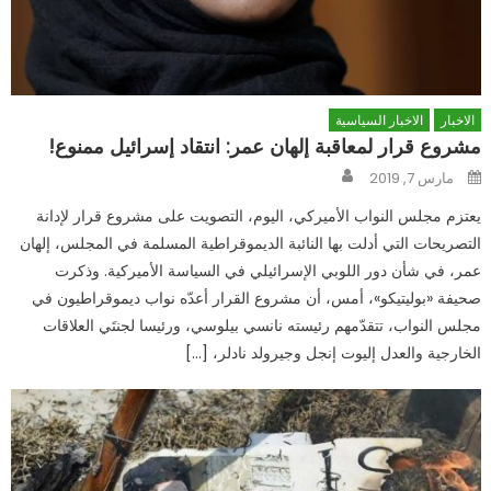
الاخبار
الاخبار السياسية
مشروع قرار لمعاقبة إلهان عمر: انتقاد إسرائيل ممنوع!
Author
Posted
مارس 7, 2019
on
يعتزم مجلس النواب الأميركي، اليوم، التصويت على مشروع قرار لإدانة
التصريحات التي أدلت بها النائبة الديموقراطية المسلمة في المجلس، إلهان
عمر، في شأن دور اللوبي الإسرائيلي في السياسة الأميركية. وذكرت
صحيفة «بوليتيكو»، أمس، أن مشروع القرار أعدّه نواب ديموقراطيون في
مجلس النواب، تتقدّمهم رئيسته نانسي بيلوسي، ورئيسا لجنتَي العلاقات
الخارجية والعدل إليوت إنجل وجيرولد نادلر، […]