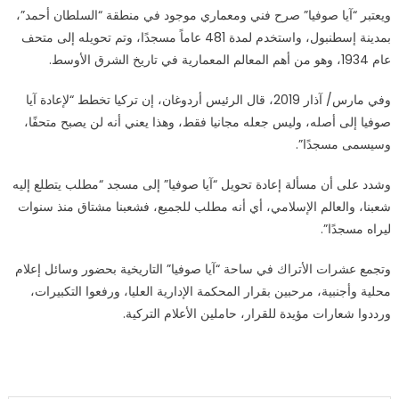
ويعتبر “آيا صوفيا” صرح فني ومعماري موجود في منطقة “السلطان أحمد”،
بمدينة إسطنبول، واستخدم لمدة 481 عاماً مسجدًا، وتم تحويله إلى متحف
عام 1934، وهو من أهم المعالم المعمارية في تاريخ الشرق الأوسط.
وفي مارس/ آذار 2019، قال الرئيس أردوغان، إن تركيا تخطط “لإعادة آيا
صوفيا إلى أصله، وليس جعله مجانيا فقط، وهذا يعني أنه لن يصبح متحفًا،
وسيسمى مسجدًا”.
وشدد على أن مسألة إعادة تحويل “آيا صوفيا” إلى مسجد “مطلب يتطلع إليه
شعبنا، والعالم الإسلامي، أي أنه مطلب للجميع، فشعبنا مشتاق منذ سنوات
ليراه مسجدًا”.
وتجمع عشرات الأتراك في ساحة “آيا صوفيا” التاريخية بحضور وسائل إعلام
محلية وأجنبية، مرحبين بقرار المحكمة الإدارية العليا، ورفعوا التكبيرات،
ورددوا شعارات مؤيدة للقرار، حاملين الأعلام التركية.