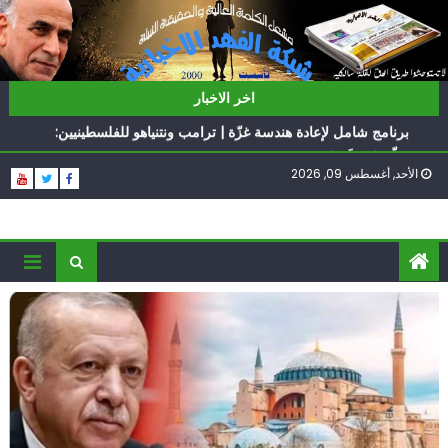
Ski
t
conten
ناشطة أمريكية يهودية تدعو الدول العربية لوقف التطبيع
اخر الاخبار
أيّ تحدّيات يواجهها حزب الله؟
برنامج شامل لإعادة هندسة غزّة | ترامب ونتنياهو للفلسطينيين:
سلّموا تسلَموا
الأحد, أغسطس 09, 2026
الغرب يدفن اتفاقاً وُلد ميتاً | إيران تحت العقوبات: جاهزون
للمواجهة
فؤاد شكر… «راوي» المقاومة
ناشطة أمريكية يهودية تدعو الدول العربية لوقف التطبيع
أيّ تحدّيات يواجهها حزب الله؟