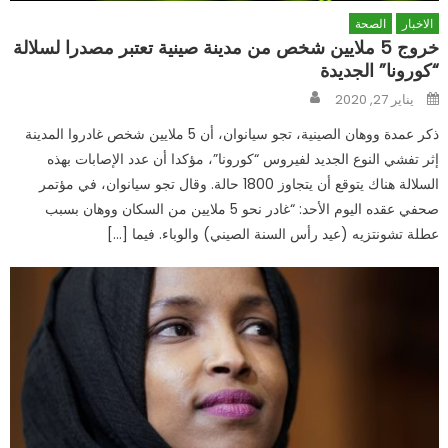
الاخبار
الصحة
خروج 5 ملايين شخص من مدينة صينية تعتبر مصدرا لسلالة
“كورونا” الجديدة
Author
Posted
يناير 27, 2020
on
ذكر عمدة ووهان الصينية، تجو سيانوان، أن 5 ملايين شخص غادروا المدينة
إثر تفشي النوع الجديد لفيروس “كورونا”، مؤكدا أن عدد الإصابات بهذه
السلالة هناك يتوقع أن يتجاوز 1800 حالة. وقال تجو سيانوان، في مؤتمر
صحفي عقده اليوم الأحد: “غادر نحو 5 ملايين من السكان ووهان بسبب
عطلة تشونتزيه (عيد رأس السنة الصيني) والوباء. فيما […]