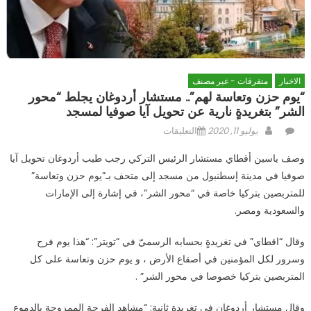
الاخبار
متفرقات - غير مصنف
“يوم حزن وتعاسة لهم”.. مستشار أردوغان يجلط “محور
الشر” بتغريدةٍ نارية عن تحويل آيا صوفيا لمسجد
Author
Posted
على
يوليو 11, 2020
التعليقات
on
“يوم
وصف ياسين أقطاي مستشار الرئيس التركي رجب طيب أردوغان تحويل آيا
حزن
صوفيا في مدينة إسطنبول من مسجد إلى متحف بـ”يوم حزن وتعاسة”
وتعاسة
للمتربصين بتركيا خاصة في “محور الشر”، في إشارة إلى الإمارات
لهم”..
مستشار
والسعودية ومصر.
أردوغان
يجلط
وقال “اقطاي” في تغريدةٍ بحسابه الرسميّ في “تويتر”: “هذا يوم فرح
“محور
وسرور لكل المؤمنين في أصقاع الأرض ، و يوم حزن وتعاسة على كل
الشر”
المتربصين بتركيا خصوصا في محور الشر” .
بتغريدةٍ
نارية
وقال مستشار أردوغان في تغريدةٍ ثانية: “مشاهد الفرحة الممزوجة بالدموع