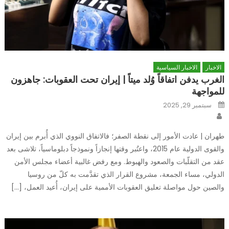
الاخبار
الاخبار السياسية
الغرب يدفن اتفاقاً وُلد ميتاً | إيران تحت العقوبات: جاهزون
للمواجهة
Posted
سبتمبر 29, 2025
on
Author
طهران | عادت الأمور إلى نقطة الصفر؛ فالاتفاق النووي الذي أُبرم بين إيران
والقوى الدولية عام 2015، واعتُبر وقتها إنجازاً ونموذجاً دبلوماسياً، تلاشى بعد
عقد من التقلّبات والصعود والهبوط. ومع رفض غالبية أعضاء مجلس الأمن
الدولي، مساء الجمعة، مشروع القرار الذي تقدَّمت به كلّ من روسيا
والصين حول مواصلة تعليق العقوبات الأممية على إيران، أُعيد العمل، […]