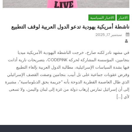
الاخبار
الاخبار السياسية
ناشطة أمريكية يهودية تدعو الدول العربية لوقف التطبيع
Posted
سبتمبر 17, 2025
on
Author
في مشهد نادر لكنه صارخ، خرجت الناشطة اليهودية الأمريكية ميديا
بنجامين، المؤسسة المشاركة لحركة CODEPINK، بتصريحات نارية أدانت
فيها بشدة السياسات الإسرائيلية، مطالبة الدول العربية بإلغاء التطبيع
وفرض عقوبات جماعية على تل أبيب. بنجامين وصفت القصف الإسرائيلي
الذي طال العاصمة القطرية الدوحة بأنه “جريمة بحق الدبلوماسية”، مشيرة
إلى أن إسرائيل تمارس إرهاب دولة من غزة إلى لبنان واليمن، ولا تسعى
لأي […]