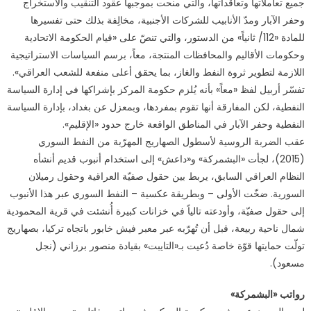
جميع تعاملاتها وتعاقداتها، والتي منحت بموجبها عقود التنقيب والاستخراج
وحفر الآبار ومدّ الأنابيب للشركات الأجنبية، مخالِفة بذلك حتى تفسيرها
للمادة «112/ ثانياً» من الدستور، والتي تنصّ على «قيام الحكومة الاتحادية
وحكومات الأقاليم والمحافظات المنتجة، معاً، برسم السياسات الاستراتيجية
اللازمة لتطوير ثروة النفط والغاز، بما يحقق أعلى منفعة للشعب العراقي».
تفسّر أربيل لفظ «معاً» بأنه يُلزم حكومة المركز بإشراكها في إدارة السياسة
النفطية، لكن المفارقة أنها تقوم بمفردها، وبمعزل عن بغداد، بإدارة السياسة
النفطية وحفر الآبار في المناطق الواقعة خارج حدود «الإقليم».
عقب الضربة الروسية لأسطول الصهاريج المهرّبة من النفط السوري
(2015)، لجأت «البشمركة» و«داعش» إلى استخدام أنبوب قديم أنشأه
النظام العراقي السابق، يربط بين حقول صفيّة العراقية وحقول رميلان
السورية. ضخّت الأولى – وبطريقة عكسية – النفط السوري عبر هذا الأنبوب
إلى حقول صفيّة، وأودعته تالياً في خزانات كبيرة أُنشئت في قرية المحمودية
شمال ناحية ربيعة، قبل أن تُهرّبه عبر معبر فيش خابور باتجاه تركيا، بصهاريج
تولّت حمايتها قوّة خاصة دُعيت بـ«التايبت» بقيادة منصور برزاني (نجل
مسعود).
رواتب «البشمركة»