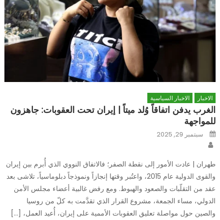
الاخبار
الاخبار السياسية
الغرب يدفن اتفاقاً وُلد ميتاً | إيران تحت العقوبات: جاهزون
للمواجهة
Posted
سبتمبر 29, 2025
on
Author
طهران | عادت الأمور إلى نقطة الصفر؛ فالاتفاق النووي الذي أُبرم بين إيران
والقوى الدولية عام 2015، واعتُبر وقتها إنجازاً ونموذجاً دبلوماسياً، تلاشى بعد
عقد من التقلّبات والصعود والهبوط. ومع رفض غالبية أعضاء مجلس الأمن
الدولي، مساء الجمعة، مشروع القرار الذي تقدَّمت به كلّ من روسيا
والصين حول مواصلة تعليق العقوبات الأممية على إيران، أُعيد العمل، […]