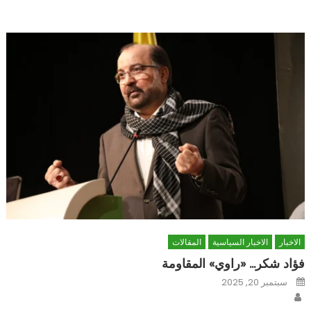
الاخبار
الاخبار السياسية
المقالات
فؤاد شكر… «راوي» المقاومة
Posted
سبتمبر 20, 2025
on
Author