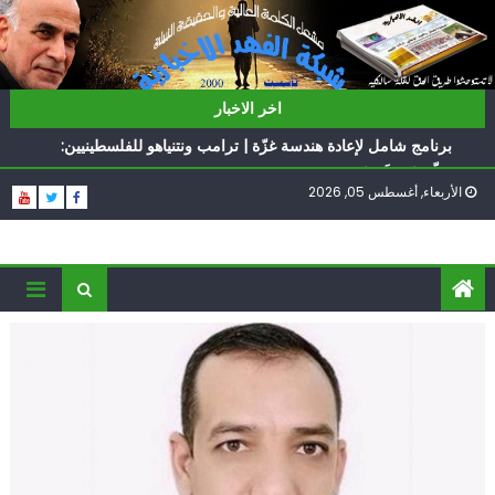
Ski
t
conten
ناشطة أمريكية يهودية تدعو الدول العربية لوقف التطبيع
اخر الاخبار
أيّ تحدّيات يواجهها حزب الله؟
برنامج شامل لإعادة هندسة غزّة | ترامب ونتنياهو للفلسطينيين:
سلّموا تسلَموا
الأربعاء, أغسطس 05, 2026
الغرب يدفن اتفاقاً وُلد ميتاً | إيران تحت العقوبات: جاهزون
للمواجهة
فؤاد شكر… «راوي» المقاومة
ناشطة أمريكية يهودية تدعو الدول العربية لوقف التطبيع
أيّ تحدّيات يواجهها حزب الله؟