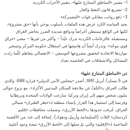
1- مصير «المناطق المتنازع عليها»، بتعبير الأحزاب الكردية.
2- تشريع قانون النفط والغاز.
3- دفع رواتب مقاتلي قوات «البشمركة».
يجيد الساسة الكرد عرض هذه الملفات بأسلوب يوحي بأنها «حق مشروع»،
لكنها في الواقع تستبطن أغراضاً ودوافع شديدة الضرر بحاضر العراق
ومستقبله. فالزعامات الكردية تدرك جيّداً – وأكثر من غيرها – معنى «عراق
قوي موحّد»، وتدرك أيضاً أن هامشها في استغلال حكومة المركز وتسخير
مواردها الاتحادية لتحقيق مشروعها التوسعي – الانفصالي يتعاظم كلّما زادت
المشاكل والانشقاقات في العاصمة بغداد.
عن «المناطق المتنازع عليها»
في 5 نيسان/ أبريل 1991، أصدر «مجلس الأمن الدولي» قراره 688، والذي
طالب العراق بـ«الكفّ عن ملاحقة السكان المدنيين الأكراد»، مع نزوح حوالى
مليون شخص منهم إلى إيران وتركيا. سارعت الولايات المتحدة وبريطانيا
وفرنسا إلى استثمار هذا القرار بإنشاء منطقة لـ«حظر الطيران» شمالي
العراق، عُرفت حدودها بـ«الخط الأزرق»، وشملت محافظات «إقليم
كردستان» الثلاث (السليمانية وأربيل ودهوك)، إضافة إلى عدد من الأقضية
المتاخمة لـ«الإقليم» والتي تمّ ضمّها إلى «الخط الأزرق» نتيجة وجود أغلبية