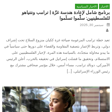
الاخبار
الاخبار السياسية
برنامج شامل لإعادة هندسة غزّة | ترامب ونتنياهو
للفلسطينيين: سلّموا تسلَموا
Posted
سبتمبر 30, 2025
on
Author
تعيد خطة ترامب المزعومة صياغة غزة ككيان منزوع السلاح تحت إشراف
دولي، وتربط الإعمار بتصفية المقاومة والقضاء على دورها حتى سياسياً في
ما يبدو محاولة متجدّدة، بالسياسة هذه المرة، لإجبار الفلسطينيين على
الاستسلام، وتحقيق ما فشلت إسرائيل في تحقيقه بالحرب، أعلن الرئيس
الأميركي، دونالد ترامب، مساء أمس، خلال مؤتمر صحافي مشترك مع
رئيس الوزراء الإسرائيلي، […]