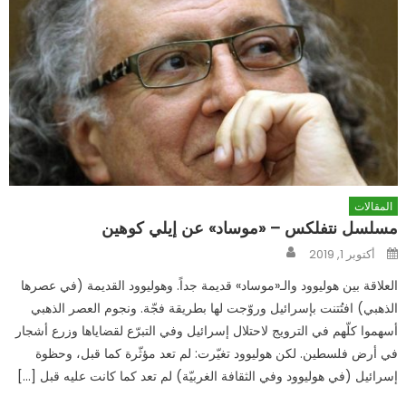
المقالات
مسلسل نتفلكس – «موساد» عن إيلي كوهين
Author
Posted
أكتوبر 1, 2019
on
العلاقة بين هوليوود والـ«موساد» قديمة جداً. وهوليوود القديمة (في عصرها
الذهبي) افتُتنت بإسرائيل وروّجت لها بطريقة فجّة. ونجوم العصر الذهبي
أسهموا كلّهم في الترويج لاحتلال إسرائيل وفي التبرّع لقضاياها وزرع أشجار
في أرض فلسطين. لكن هوليوود تغيّرت: لم تعد مؤثّرة كما قبل، وحظوة
إسرائيل (في هوليوود وفي الثقافة الغربيّة) لم تعد كما كانت عليه قبل […]