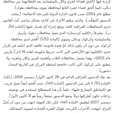
كردية فيها (أُلحق قضاءا كفري وكلار بالسليمانية بعد اقتطاعهما من محافظة
ديالى، فيما أُلحق قضاء عقرة التابع لمحافظة نينوى بمحافظة دهوك).
مطلع عام 2004، صدر قانون «إدارة الدولة للمرحلة الانتقالية» (بمثابة
الدستور المؤقّت)، والذي ساهم الأكراد في كتابته بشكل مباشر. ثَبّت القانون
حدود المحافظات العراقية كافة، ومَنَع إجراء أيّ تعديل عليها (المادة 53/
ب)، معترفاً بـ«إقليم كردستان» الذي يضمّ محافظات دهوك وأربيل
والسليمانية وكركوك وديالى ونينوى (المادة 53/أ). أُقحم اسم محافظة
كركوك من دون أن يكون لذلك أيّ قيمة قانونية؛ فالقيد الذي اعتُمد في إقرار
حدود «الإقليم» هو «الأراضي التي كانت تديرها حكومته لغاية 19 آذار/ مارس
عام 2003»، وهذا يشمل محافظاته الثلاث وأقضية كفري وكلار وعقرة، ولا
ينطبق على كركوك التي كانت خاضعة لسلطة المركز في التاريخ المحدّد
دستورياً.
بعد نفاذ الدستور العراقي الدائم في 28 كانون الأول/ ديسمبر 2005، رُحِّلَتْ
«المادة 53/ أ» إلى متن الدستور (المادة 140)، حيث أُقحم أيضاً تعبيرٌ غريب
هو «المناطق المتنازع عليها»، علماً بأن هذا المصطلح يُستخدم في توصيف
نزاعات تكون أطرافها دولاً. وضع الدستور سقفاً زمنياً هو 31 كانون الأول/
ديسمبر 2007 لتطبيق «المادة 140»، لكن تلك المهلة انتهت من دون أن يُحلّ
النزاع. انتهجت الأحزاب الكردية، طوال الفترة المُحدّدة لتسوية المشكلة،