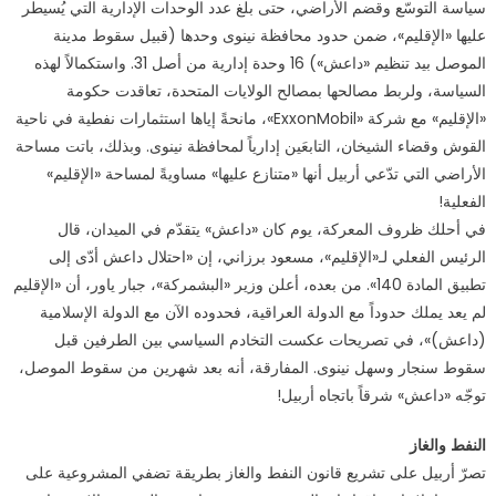
سياسة التوسّع وقضم الأراضي، حتى بلغ عدد الوحدات الإدارية التي يُسيطر
عليها «الإقليم»، ضمن حدود محافظة نينوى وحدها (قبيل سقوط مدينة
الموصل بيد تنظيم «داعش») 16 وحدة إدارية من أصل 31. واستكمالاً لهذه
السياسة، ولربط مصالحها بمصالح الولايات المتحدة، تعاقدت حكومة
«الإقليم» مع شركة «ExxonMobil»، مانحةً إياها استثمارات نفطية في ناحية
القوش وقضاء الشيخان، التابعَين إدارياً لمحافظة نينوى. وبذلك، باتت مساحة
الأراضي التي تدّعي أربيل أنها «متنازع عليها» مساويةً لمساحة «الإقليم»
الفعلية!
في أحلك ظروف المعركة، يوم كان «داعش» يتقدّم في الميدان، قال
الرئيس الفعلي لـ«الإقليم»، مسعود برزاني، إن «احتلال داعش أدّى إلى
تطبيق المادة 140». من بعده، أعلن وزير «البشمركة»، جبار ياور، أن «الإقليم
لم يعد يملك حدوداً مع الدولة العراقية، فحدوده الآن مع الدولة الإسلامية
(داعش)»، في تصريحات عكست التخادم السياسي بين الطرفين قبل
سقوط سنجار وسهل نينوى. المفارقة، أنه بعد شهرين من سقوط الموصل،
توجّه «داعش» شرقاً باتجاه أربيل!
النفط والغاز
تصرّ أربيل على تشريع قانون النفط والغاز بطريقة تضفي المشروعية على