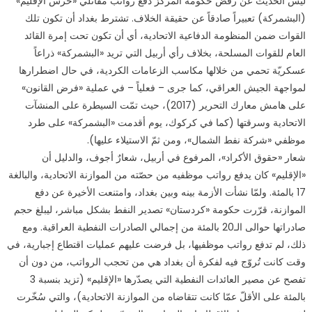
ليس الحديث عن رفض حكومة المركز دفع رواتب مقاتلي «حرس الإقليم»
(البشمركة) تعبيراً صادقاً عن حقيقة الخلاف. تشترط بغداد أن تكون تلك
القوات ضمن المنظومة الدفاعية الاتحادية، أي أن تكون تحت إمرة القائد
العام للقوات المسلحة، بخلاف رأي أربيل التي تريد «البشمركة» ذراعاً
عسكريّة تحمي من خلالها مكاسب الزعامات الكردية، في حال اضطرارها
لمواجهة الجيش العراقي، كما جرى – فعلياً – في عملية «فرض القانون»
على هامش معارك التحرير (2017)، حيث تمّت السيطرة على المنشآت
الاتحادية وسرقتها (كما في كركوك، يوم أقدمت «البشمركة» على طرد
موظفي «شركة نفط الشمال»، ومن ثمّ الاستيلاء عليها).
شعار «حقوق الأكراد»، المرفوع في أربيل، شعارٌ أجوف، والدليل أن
«الإقليم» كان يدفع رواتب موظفيه من حصّته من الموازنة الاتحادية، والبالغة
17 بالمئة. ولمّا نشأت الأزمة بينه وبين بغداد، وامتنعت الأخيرة عن دفع
الموازنة، قرّرت حكومة «كردستان» تصدير النفط بشكل مباشر، ليبلغ حجم
صادراتها حوالى الـ20 بالمئة من إجمالي الصادرات النفطية العراقية. ومع
ذلك، لم تدفع رواتب موظفيها، بل فرضت عليهم عمليات اقتطاع إجبارية، في
وقت كانت تُروّج فيه لفكرة أن بغداد هي من تحجب الرواتب، من دون أن
تفصح عن مصير العائدات النفطية التي يصدّرها «الإقليم» (تزيد بنسبة 3
بالمئة على الأقلّ عمّا كانت تتقاضاه من الموازنة الاتحادية)، والتي سُخّرت