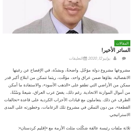
المقالات
الساتر الأخير!
Author
Posted
على
يوليو 12, 2020
التعليقات
on
الساتر
مشروعها مشروع دولة مؤجّل. واضحةٌ، وبشدّة، في الإفصاح عن رغبتها
الأخير!
الانفصالية. بقاؤها ضمن عراق واحد، مؤقّت، ريثما تتمكن من ابتلاع أكبر قدر
مغلقة
ممكن من الأراضي التي تطفو على «الذهب الأسود»، والاستفادة ما أمكن
من أموال الموازنة الاتحادية. رغم ذلك، يغضّ عرب العراق، شيعةً وسُنّةً،
الطرف عن ذلك. يتعاملون مع قيادات الأحزاب الكردية على قاعدة «تحالفات
القطعة»، من دون التمعّن في مشروع تلك الزعامات، وخطورته على المدى
الاستراتيجي.
ثلاثة ملفات رئيسة عالقة شكّلت مثلث الأزمة مع «إقليم كردستان»: