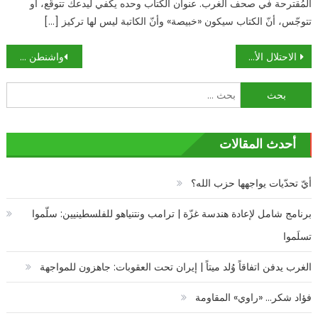
المُقترحة في صحف الغرب. عنوان الكتاب وحده يكفي ليدعك تتوقّع، أو
تتوجّس، أنّ الكتاب سيكون «خبيصة» وأنّ الكاتبة ليس لها تركيز […]
تصفّح
الاحتلال الأميركي بين نار المقاومة ودبلوماسيّة الكاظمي: من يذعن أوّلاً؟
واشنطن والانسحاب من العراق: القرار الأصعب
المقالات
البحث
عن:
أحدث المقالات
أيّ تحدّيات يواجهها حزب الله؟
برنامج شامل لإعادة هندسة غزّة | ترامب ونتنياهو للفلسطينيين: سلّموا
تسلَموا
الغرب يدفن اتفاقاً وُلد ميتاً | إيران تحت العقوبات: جاهزون للمواجهة
فؤاد شكر… «راوي» المقاومة