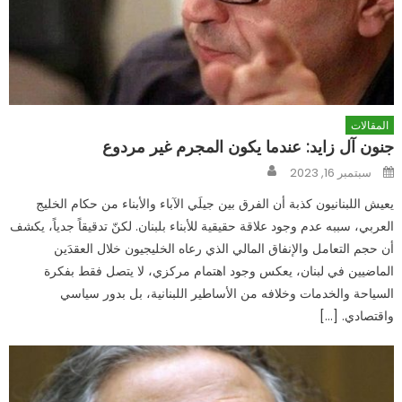
المقالات
جنون آل زايد: عندما يكون المجرم غير مردوع
Author
Posted
سبتمبر 16, 2023
on
يعيش اللبنانيون كذبة أن الفرق بين جيلَي الآباء والأبناء من حكام الخليج
العربي، سببه عدم وجود علاقة حقيقية للأبناء بلبنان. لكنّ تدقيقاً جدياً، يكشف
أن حجم التعامل والإنفاق المالي الذي رعاه الخليجيون خلال العقدَين
الماضيين في لبنان، يعكس وجود اهتمام مركزي، لا يتصل فقط بفكرة
السياحة والخدمات وخلافه من الأساطير اللبنانية، بل بدور سياسي
واقتصادي. […]