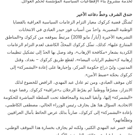
لخدمة مشروع بناء الإقطاعيات السياسية المؤسّسة لحكم العوائل.
خندق الشرف وخطّ دفاعه الأخير
تُشكّل قضية كركوك معيار التزام الزعامات السياسية العراقية بالقضايا
الوطنية المصيرية. واحدٌ من أسباب فوز حيدر العبادي في الانتخابات
التشريعية الأخيرة (أيار/ مايو 2018) مرتبطٌ بموقفه من كركوك و«المناطق
المتنازع عليها». كذلك، تمثّل كركوك المحكّ الكاشف لعدم التزام الزعامات
الكردية بشعار «مكافحة الإرهاب»، وقد وصل بها الحدّ إلى تشكيل تنظيمات
إرهابية كـ«تنظيم الرايات البيضاء»، لقطع طريق كركوك – بغداد، وقتل
المدنيين، وليّ ذراع حكومة المركز، وإجبارها على إعادة «البشمركة» إلى
كركوك بحجّة «ضبط الأمن».
كان موقف العبادي، ومن ثم عادل عبد المهدي، الرافض للخضوع لذلك
الابتزاز، مشرّفاً ووطنياً. لم يفرّط الرجلان بـ«عراقية» كركوك. رفضا عودة
«البشمركة» إليها، وأبقيا المدينة والمحافظة تحت السلطة المباشرة للحكومة
الاتحادية. السؤال هنا: هل يجازف رئيس الوزراء الحالي، مصطفى الكاظمي،
بإعادة «البشمركة» إلى كركوك، ضارباً بذلك عرض الحائط بآمال العراقيين
وتطلّعاتهم؟
لقد خسر عبد المهدي الكثير، ولكنه لم يجازف بخسارة هذا الموقف الوطني،
على رغم ما قيل عن علاقته التاريخية بالأكراد.