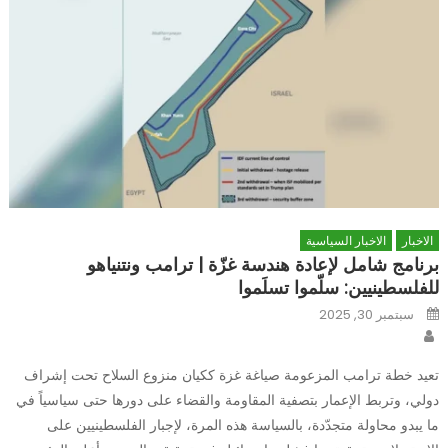
الاخبار
الاخبار السياسية
برنامج شامل لإعادة هندسة غزّة | ترامب ونتنياهو
للفلسطينيين: سلّموا تسلَموا
Posted
سبتمبر 30, 2025
on
Author
تعيد خطة ترامب المزعومة صياغة غزة ككيان منزوع السلاح تحت إشراف
دولي، وتربط الإعمار بتصفية المقاومة والقضاء على دورها حتى سياسياً في
ما يبدو محاولة متجدّدة، بالسياسة هذه المرة، لإجبار الفلسطينيين على