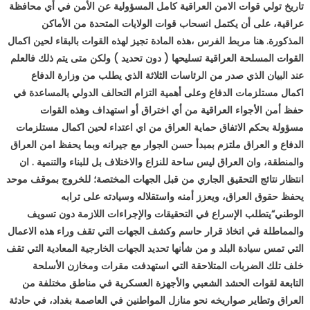
تاريخ تولي قوات الامن العراقية كامل المسؤولية عن الأمن في أي محافظة
عراقية، على أن يكتمل انسحاب قوات الولايات المتحدة من الأماكن
المذكورة. هنا مربط الفرس ،هذه المادة تجيز لهذه القوات بالبقاء لحين اكمال
القوات المسلحة العراقية تسليحها ( دون تحديد ) ولكن متى يتم ذلك فالعلم
عند البيان الذي صدر من الرئاسات الثلاثة الذي يطلب من وزارة الدفاع
اكمال مستلزمات الدفاع وعلى أهمية التزام التحالف الدولي بالمساعدة في
حفظ أمن الأجواء العراقية من أي اختراق أو استهداف وهذه القوات
مسؤولة بحكم الاتفاق حماية العراق من اي اعتداء لحين اكمال مستلزمات
الدفاع و العراق ملتزم بمبدأ حسن الجوار مع جيرانه وبما يحفظ امن العراق
والمنطقة، وان العراق ليس ساحة للنزاع والاختلاف بل للبناء والتنمية . ان
انتظار نتائج التحقيق الجاري من قبل الجهات المختصة؛ للخروج بموقف موحد
يحفظ حقوق العراق، ويعزز أمنه واستقلاله وسيادته على ترابه
الوطني“يتطلب الإسراع في التحقيقات والإجراءات اللازمة دون تسويف
والمماطلة في اتخاذ قرار حاسم وكشف الجهات التي تقف وراء هذه الاعمال
التي تمس سيادة البلد و من شأنها تحديد الجهات الخارجية المعادية التي تقف
خلف تلك الضربات المتلاحقة التي استهدفت مقرات ومخازن الأسلحة
التابعة لقوات الحشد الشعبي والأجهزة العسكرية في مناطق مختلفة من
العراق وتطاير صواريخه نحو منازل المواطنين في العاصمة بغداد، في حادثة