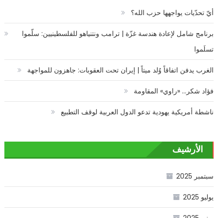
أيّ تحدّيات يواجهها حزب الله؟
برنامج شامل لإعادة هندسة غزّة | ترامب ونتنياهو للفلسطينيين: سلّموا
تسلَموا
الغرب يدفن اتفاقاً وُلد ميتاً | إيران تحت العقوبات: جاهزون للمواجهة
فؤاد شكر… «راوي» المقاومة
ناشطة أمريكية يهودية تدعو الدول العربية لوقف التطبيع
الأرشيف
سبتمبر 2025
يوليو 2025