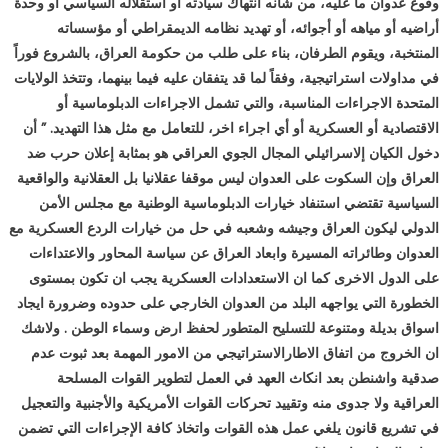
وقوع عدوان ما عليه، من شأنه انتهاك سيادته أو أستقلاله السياسي أو وحدة
أراضيه أو مياهه أو أجوائه، أو تهديد نظامه الديمقراطي أو مؤسساته
المنتخبة، ويقوم الطرفان، بناء على طلب من حكومة العراق، بالشروع فوراً
في مداولات استراتيجية، وفقاً لما قد يتفقان عليه فيما بينهما، وتتخذ الولايات
المتحدة الاجراءات المناسبة، والتي تشمل الاجراءات الدبلوماسية أو
الاقتصادية أو العسكرية أو أي اجراء اخر، للتعامل مع مثل هذا التهديد. ” أن
دخول الكيان إلاسرائيلي المجال الجوي العراقي هو بمثابة إعلان حرب ضد
العراق وإن السكوت على العدوان ليس موقفا عقلانيا بل العقلانية والواقعية
السياسية تقتضي استنفاد خيارات الدبلوماسية الوطنية مع مجلس الأمن
الدولي ليكون العراق وجيشه وشعبه في حل من خيارات الردع العسكرية مع
العدوان وطائراته المسيرة وابعاد العراق عن سياسة المحاور والاعتداءات
على الدول الاخرى كما ان الاستعدادات العسكرية يجب ان تكون بمستوى
الخطورة التي يواجهه البلد من العدوان الخارجي على حدوده وضرورة ايجاد
اسواق بديلة ومتنوعة للتسليح المتطور لحفظ ارض وسماء الوطن . ولاشك
ان الخروج من اتفاق الاطارالاستراتيجي من الامور المهمة بعد ثبوت عدم
صدقية واشنطن بعد انكاث العهد في العمل لتطوير القوات المسلحة
العراقية ولا جدوى منه وتقييد تحركات القوات الأمريكية والأجنبية والتعجيل
في تشريع قانون يلغي عمل هذه القوات واتخاذ كافة الإجراءات التي تضمن