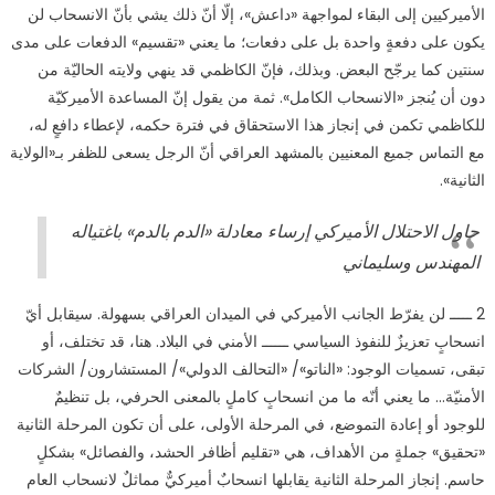
الأميركيين إلى البقاء لمواجهة «داعش»، إلّا أنّ ذلك يشي بأنّ الانسحاب لن
يكون على دفعةٍ واحدة بل على دفعات؛ ما يعني «تقسيم» الدفعات على مدى
سنتين كما يرجّح البعض. وبذلك، فإنّ الكاظمي قد ينهي ولايته الحاليّة من
دون أن يُنجز «الانسحاب الكامل». ثمة من يقول إنّ المساعدة الأميركيّة
للكاظمي تكمن في إنجاز هذا الاستحقاق في فترة حكمه، لإعطاء دافعٍ له،
مع التماس جميع المعنيين بالمشهد العراقي أنّ الرجل يسعى للظفر بـ«الولاية
الثانية».
حاول الاحتلال الأميركي إرساء معادلة «الدم بالدم» باغتياله
المهندس وسليماني
2 ـــــ لن يفرّط الجانب الأميركي في الميدان العراقي بسهولة. سيقابل أيّ
انسحابٍ تعزيزٌ للنفوذ السياسي ــــــ الأمني في البلاد. هنا، قد تختلف، أو
تبقى، تسميات الوجود: «الناتو»/ «التحالف الدولي»/ المستشارون/ الشركات
الأمنيّة… ما يعني أنّه ما من انسحابٍ كاملٍ بالمعنى الحرفي، بل تنظيمٌ
للوجود أو إعادة التموضع، في المرحلة الأولى، على أن تكون المرحلة الثانية
«تحقيق» جملةٍ من الأهداف، هي «تقليم أظافر الحشد، والفصائل» بشكلٍ
حاسم. إنجاز المرحلة الثانية يقابلها انسحابٌ أميركيٌّ مماثلٌ لانسحاب العام