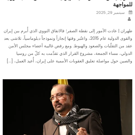
للمواجهة
Posted
سبتمبر 29, 2025
on
Author
طهران | عادت الأمور إلى نقطة الصفر؛ فالاتفاق النووي الذي أُبرم بين إيران
والقوى الدولية عام 2015، واعتُبر وقتها إنجازاً ونموذجاً دبلوماسياً، تلاشى بعد
عقد من التقلّبات والصعود والهبوط. ومع رفض غالبية أعضاء مجلس الأمن
الدولي، مساء الجمعة، مشروع القرار الذي تقدَّمت به كلّ من روسيا
والصين حول مواصلة تعليق العقوبات الأممية على إيران، أُعيد العمل، […]