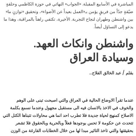
المباشرة في الأسابيع المقبلة. «الجواب» النهائي في حوزة الكاظمي وحلقةٍ
ضيّقةٍ جدّاً من فريقٍ يؤمن بـ«العمل بعيداً عن الأضواء»، وتحقيق «توازنٍ ما»
بين واشنطن وطهران لنجاح التجربة. الأخيرة، تكتفي راهناً بالمراقبة، وهذا ما
يدعو إلى التساؤل أيضاً.
واشنطن وانكاث العهد.
وسيادة العراق
بقلم / عبد الخالق الفلاح…
عندما تقرأ الاوضاع الحالية في العراق والتي اصبحت تبنى على الوهم
والخوف في الاخذ بالانسان فيه الى مستقبل مجهول وعندما نسمع بكلمة
الاصلاح كمنهج لحياة جديدة فلا تطرب احد انما هي محاولات تتبناها الكتل التي
تتحدث عن حكومة لا تحس بوجودها فعلاً وبالحرية وبالحقوق فلا تشعر
بحقيقتها والتي تاخذ التاثير مبدا لها من خلال الخطابات الفارغة من الوزن