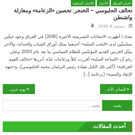
اخبار العراق
الاخبار
الاخبار المحلية
تحالف الحلبوسي – الخنجر: تحصين «الزعامة» ومغازلة
واشنطن
Author
Posted
سبتمبر 6, 2020
on
بغداد | أظهرت الانتخابات التشريعية الأخيرة (2018) في العراق وجود جيلَين
سياسيَّين لدى «النخب السنّية»: أحدهما يملك أوراق الشباب والحداثة، والآخر
يمثّل الحرس القديم المؤسِّس للنظام السياسي ما بعد عام 2003. وعلى
رغم أن «الساحة السنّية» أفرزت كتلاً وزعامات عدّة، أبرزها «تحالف القوى
العراقية» (أكبر تلك الكتل بقيادة رئيس البرلمان محمد الحلبوسي)، و«جبهة
الإنقاذ والتنمية» (بزعامة […]
تصفّح
الساتر الأخير!
“يوم حزن وتعاسة لهم”.. مستشار أردوغان يجلط “محور الشر” بتغريدةٍ نارية عن تحويل آيا صوفيا لمسجد
المقالات
البحث
عن:
أحدث المقالات