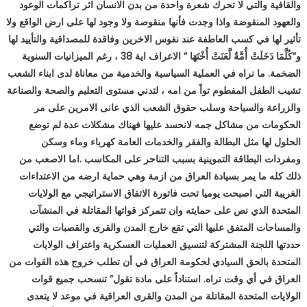
والقافية والتي لا تحرك شعرة واحدة من بدن الانسان اثر تراكمات الوعود
والعهود المنقوضة واذا وجدت فأنها منقوصة ولا وجود لها على ارض الواقع ولا
تأثير لها في كسب العاطفة عند نفوس الاخرين وفاقدة للمصداقية والتأييد لها
و”كُلَّمَا دَخَلَتْ أُمَّةٌ لَّعَنَتْ أُخْتَهَا ” الاعراف اية 38 ، رغم الميزانيات السنوية
الضخمة. ما نراه في العملية السياسية والخدمية من معاناة لدى ابناء الشعب
تشيب الطفل المفطوم تواً من امه ، لتدني مستوى التعليم والصحة والصناعة
والزراعة والسياحة وسلب حقوق الشعب الذي عانى الامرين على مر
الحكومات من مشاكل جمه لانحسد عليها فهناك مشكلات عدة لم توضع
الحلول لها مثل البطالة والفقر والخدمات العامة كهرباء وماء وسكن
ومفردات البطاقة التموينية بسبب التناحر على المكاسب .اما الاصعب من
ذلك كله ما يمر بسيادة العراق من ازمة وهي حماية ارضه من الاعتداءات
الغريبة التي اصبحت يوميا تحت فاتورة الاتفاق الاستراتيجي مع الولايات
المتحدة الذي نص على حمايته وان تتمركز قواتها المقاتلة في المنشآت
والمساحات المتفق عليها التي تقع خارج المدن والقرى والقصبات والتي
حددتها اللجنة المشتركة لتنسيق العمليات العسكرية واعتراف الولايات
المتحدة بالحق السيادي لحكومة العراق في أن تطلب خروج هذه القوات من
العراق في أي وقت تراه. استناداً على مادة تقول” تنسحب جميع قوات
الولايات المتحدة المقاتلة من المدن والقرى العراقية في موعد لا يتعدى