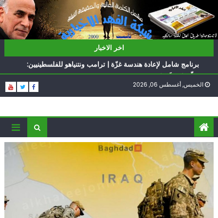
Ski
t
conten
ناشطة أمريكية يهودية تدعو الدول العربية لوقف التطبيع
اخر الاخبار
أيّ تحدّيات يواجهها حزب الله؟
برنامج شامل لإعادة هندسة غزّة | ترامب ونتنياهو للفلسطينيين:
سلّموا تسلَموا
الخميس, أغسطس 06, 2026
الغرب يدفن اتفاقاً وُلد ميتاً | إيران تحت العقوبات: جاهزون
للمواجهة
فؤاد شكر… «راوي» المقاومة
ناشطة أمريكية يهودية تدعو الدول العربية لوقف التطبيع
أيّ تحدّيات يواجهها حزب الله؟