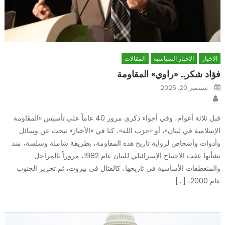
الاخبار
الاخبار السياسية
المقالات
فؤاد شكر… «راوي» المقاومة
Posted
سبتمبر 20, 2025
on
Author
قبل ثلاثة أعوام، وفي أجواء ذكرى مرور 40 عاماً على تأسيس «المقاومة
الإسلامية في لبنان»، أو «حزب الله»، كنا في «الأخبار» نبحث عن وسائل
وأدوات وأشخاص لرواية تاريخ هذه المقاومة، بطريقة شاملة وسلسة، منذ
نشأتها عقب الاجتياح الإسرائيلي للبنان عام 1982، مروراً بالمراحل
والمنعطفات الأساسية في تاريخها، كالقتال في بيروت، ثم تحرير الجنوب
عام 2000، […]