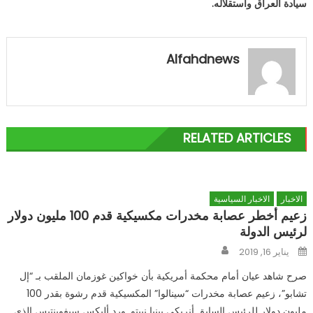
سيادة العراق واستقلاله.
Alfahdnews
RELATED ARTICLES
الاخبار
الاخبار السياسية
زعيم أخطر عصابة مخدرات مكسيكية قدم 100 مليون دولار
لرئيس الدولة
Author
Posted
يناير 16, 2019
on
صرح شاهد عيان أمام محكمة أمريكية بأن خواكين غوزمان الملقب بـ “إل
تشابو”، زعيم عصابة مخدرات “سينالوا” المكسيكية قدم رشوة بقدر 100
مليون دولار للرئيس السابق أنريكي بينيا نييتو. ورد أليكس سيفوينتيس الذي