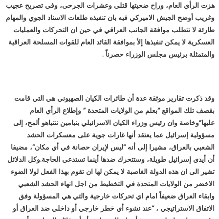
هزت الرأي العام، وراح ضحيتها قتلى وعشرات الجرحى، وفي تصريح عجيب
وغريب أوضح الجيش الاميركي فيه بان تنفيذه طلعات الاسناد الجوي والمهام
طارئة لا تتطلب موافقة الجانب العراقي في حين ان التحركات والعمليات
العسكرية لا يمكن تنفيذها إلأ بموافقة القائد العام للقوات المسلحة العراقية
والمتمثلة برئيس مجلس الوزراء حصرناً .
وقد ذكرت تقارير موثقة عدة أن طائرات الكيان الصهيوني هي التي قامت
بقصف تلك المواقع “بعلم من الولايات المتحدة ” وإطلاع الرأي العام
عليها”وخاصة وان رئيس وزراء الكيان الاسرائيلي بنيامين نتنياهو ألمح، إلى
مسؤولية إسرائيل عما يعتقد أنها غارات جوية على معسكرات الحشد
الشعبي بالعراق، مشيرا إلى أنه “ليس لإيران حصانة في أي مكان”، مضيفا
أن أيدي إسرائيل طويلة، وستتحرك ضدها أينما تستدعي الحاجة.وكل الدلائل
تشير الى ان هذه الدولة الغاصبة لا يمكن لها ان تقوم بهذا الفعل لولا الضوء
الاخضر من الولايات المتحدة في التخطيط من اجل انهاء الحشد الشعبي
وابقاء العراق ضعيفاً امام اي تحركات خارجية والتي هي المسؤولة وفق
الاتفاق الاستراتيجي ، “عند نشوء أي خطر خارجي أو داخلي ضد العراق أو