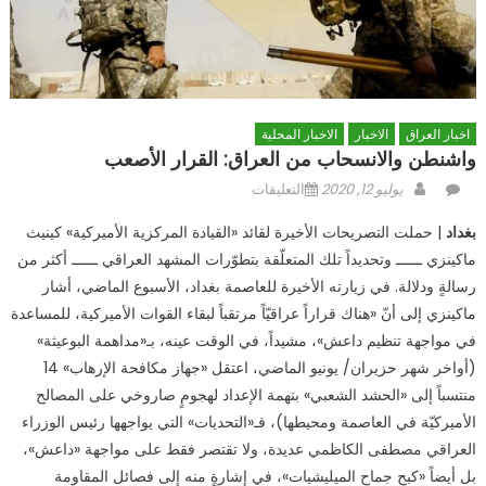
اخبار العراق
الاخبار
الاخبار المحلية
واشنطن والانسحاب من العراق: القرار الأصعب
Author
Posted
على
يوليو 12, 2020
التعليقات
on
واشنطن
بغداد
| حملت التصريحات الأخيرة لقائد «القيادة المركزية الأميركية» كينيث
والانسحاب
ماكينزي ــــــ وتحديداً تلك المتعلّقة بتطوّرات المشهد العراقي ــــــ أكثر من
من
رسالةٍ ودلالة. في زيارته الأخيرة للعاصمة بغداد، الأسبوع الماضي، أشار
العراق:
القرار
ماكينزي إلى أنّ «هناك قراراً عراقيّاً مرتقباً لبقاء القوات الأميركية، للمساعدة
الأصعب
في مواجهة تنظيم داعش»، مشيداً، في الوقت عينه، بـ«مداهمة البوعيثة»
مغلقة
(أواخر شهر حزيران/ يونيو الماضي، اعتقل «جهاز مكافحة الإرهاب» 14
منتسباً إلى «الحشد الشعبي» بتهمة الإعداد لهجومٍ صاروخي على المصالح
الأميركيّة في العاصمة ومحيطها)، فـ«التحديات» التي يواجهها رئيس الوزراء
العراقي مصطفى الكاظمي عديدة، ولا تقتصر فقط على مواجهة «داعش»،
بل أيضاً «كبح جماح الميليشيات»، في إشارةٍ منه إلى فصائل المقاومة