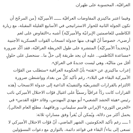
العراقيّة، المحسوبة على طهران.
وفيما اعتبر ماكينزي المفاوضات العراقيّة ــــــ الأميركيّة (من المرجّح أن
تكون الجولة الثانية للحوار الاستراتيجي في الأسابيع القليلة المقبلة، مع زيارة
الكاظمي للعاصمتين الإيرانيّة والأميركيّة) أشبه بـ«التفاوض على لغم
أرضي»، خصوصاً أنّ الهدف منها جدولة انسحاب القوات العسكرية الأجنبية
(وتحديداً الأميركيّة) المنتشرة على طول الخريطة العراقيّة، فقد أكّد ضرورة
«مساعدة الكاظمي… عليه أن يجد طريقة إلى حلٍّ ما… سنحصل على حلولٍ
أقل من مثاليّة، وهي ليست جديدةً في العراق».
إعراب ماكينزي عن «ثقته» بأنّ الحكومة العراقية «ستطلب من القوّات
الأميركية البقاء في البلاد»، رغم تأكيد كلٍّ من بغداد وواشنطن ضرورة
الالتزام بالقرارات التشريعيّة والتنفيذيّة الداعية إلى جدولة الانسحاب (هذه
القرارات كانت ردّاً عراقيّاً رسميّاً على اغتيال قوّات الاحتلال الأميركي نائب
رئيس «هيئة الحشد الشعبي» أبو مهدي المهندس، وقائد «قوّة القدس» في
«الحرس الثوري» الإيراني قاسم سليماني، ورفاقهما، مطلع العام الحالي)،
يحمل أكثر من دلالة، ويُمكن أن يُقرأ وفق مساراتٍ ثلاثة:
1 ـــــ رغم تأكيد الحكومتين، الشهر الماضي، أنّ قوّات الاحتلال الأميركي لا
تسعى إلى بناء/ البقاء في قواعد دائمة، بالتوازي مع دعوات المسؤولين