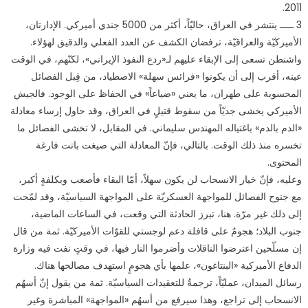
2011.
3 ـــــ ينتشر في العراق، حاليّاً، أكثر من 5000 جندي أميركي. الإدارتان،
الأميركيّة والعراقيّة، ترفضان الكشف عن العدد الفعلي والدقيق لهؤلاء.
واشنطن تسعى إلى الإبقاء عليهم لـ«ردع النفوذ الإيراني»، لكنّهم، في الوقت
عينه، أقرب إلى أن يكونوا «فرائس سهلة» الاصطياد، من قِبل الفصائل
المحسوبة على طهران، ما يعني «ضياعاً» في الحفاظ على الوجود. فالجيش
الأميركي يخشى جديّاً من سقوط قتيلٍ في العراق، وقد حاول إرساء معادلة
«الدم بالدم» باغتياله المهندس سليماني. في المقابل، لا تخشى الفصائل ما
تخسره منذ ذلك الوقت. بالتالي، فإنّ المعادلة التي صيغت باتت فارغة
المحتوى.
وعليه، فإنّ خيار الانسحاب لن يكون سهلاً، أمّا البقاء فأصعب وبكلفةٍ أكبر،
مع جنوح الفصائل للمواجهة العسكريّة على المواجهة السياسيّة، وقد لمّحت
إلى ذلك غير مرّة. هنا، تبرز الحادثة التي وقعت، في الساعات الماضية،
جنوب البلاد؛ هجومٌ على قافلة دعم لوجستي للقوّات الأميركيّة. ثمة من قال
إن مسلّحين اعترضوا الناقلات وأضرموا النار فيها، في وقتٍ نفت فيه وزارة
الدفاع الأميركية «البنتاغون»، علمها بأي هجومٍ استهدف مصالحها هناك.
رسائل الميدان، عمليّاً، ترجمةٌ للتعقيدات السياسيّة. ثمة من يقول إنّ أسهُم
الانسحاب إلى تراجع، وهذا سيرفع من أسهُم «المواجهة» المباشرة وغير