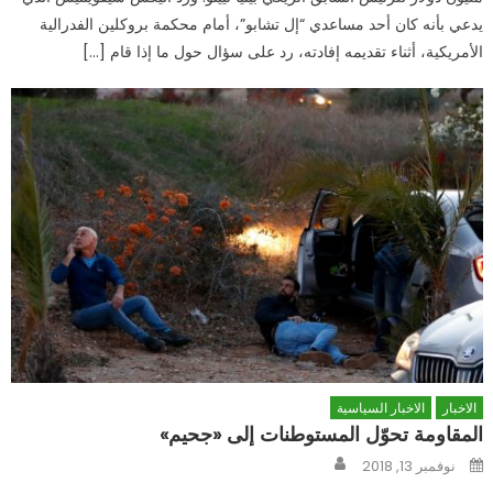
يدعي بأنه كان أحد مساعدي “إل تشابو”، أمام محكمة بروكلين الفدرالية
الأمريكية، أثناء تقديمه إفادته، رد على سؤال حول ما إذا قام […]
الاخبار
الاخبار السياسية
المقاومة تحوّل المستوطنات إلى «جحيم»
Author
Posted
نوفمبر 13, 2018
on