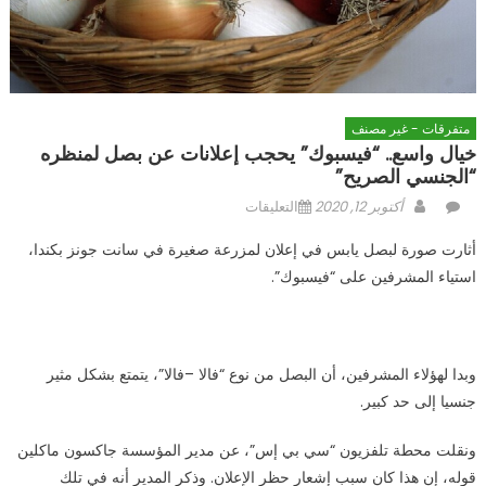
متفرقات - غير مصنف
خيال واسع.. “فيسبوك” يحجب إعلانات عن بصل لمنظره
“الجنسي الصريح”
Author
Posted
على
أكتوبر 12, 2020
التعليقات
on
خيال
أثارت صورة لبصل يابس في إعلان لمزرعة صغيرة في سانت جونز بكندا،
واسع..
استياء المشرفين على “فيسبوك”.
“فيسبوك”
يحجب
إعلانات
عن
وبدا لهؤلاء المشرفين، أن البصل من نوع “فالا –فالا”، يتمتع بشكل مثير
بصل
جنسيا إلى حد كبير.
لمنظره
“الجنسي
ونقلت محطة تلفزيون “سي بي إس”، عن مدير المؤسسة جاكسون ماكلين
الصريح”
قوله، إن هذا كان سبب إشعار حظر الإعلان. وذكر المدير أنه في تلك
مغلقة