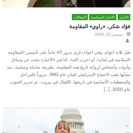
الاخبار
الاخبار السياسية
المقالات
فؤاد شكر… «راوي» المقاومة
Posted
سبتمبر 20, 2025
on
Author
قبل ثلاثة أعوام، وفي أجواء ذكرى مرور 40 عاماً على تأسيس «المقاومة
الإسلامية في لبنان»، أو «حزب الله»، كنا في «الأخبار» نبحث عن وسائل
وأدوات وأشخاص لرواية تاريخ هذه المقاومة، بطريقة شاملة وسلسة، منذ
نشأتها عقب الاجتياح الإسرائيلي للبنان عام 1982، مروراً بالمراحل
والمنعطفات الأساسية في تاريخها، كالقتال في بيروت، ثم تحرير الجنوب
عام 2000، […]