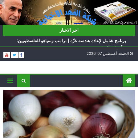
Ski
t
conten
ناشطة أمريكية يهودية تدعو الدول العربية لوقف التطبيع
اخر الاخبار
أيّ تحدّيات يواجهها حزب الله؟
برنامج شامل لإعادة هندسة غزّة | ترامب ونتنياهو للفلسطينيين:
سلّموا تسلَموا
الجمعة, أغسطس 07, 2026
الغرب يدفن اتفاقاً وُلد ميتاً | إيران تحت العقوبات: جاهزون
للمواجهة
فؤاد شكر… «راوي» المقاومة
ناشطة أمريكية يهودية تدعو الدول العربية لوقف التطبيع
أيّ تحدّيات يواجهها حزب الله؟