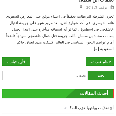
Author
Posted
نوفمبر 3, 2018
on
تُجري الشرطة البريطانية تحقيقاً في اعتداء موثق على المعارض السعودي
غانم الدوسري، في أحد شوارع لندن، بعد مرور شهر على جريمة اغتيال
خاشقجي في اسطنبول، كما لو أنه استفاقة متأخرة على اعتداء يحمل
بصمات محمد بن سلمان مثّلت جريمة قتل جمال خاشقجي نموذجاً فاضحاً
أمام عواصم اللجوء السياسي في العالم، كشفت مدى انعتاق حاكم
السعودية […]
تصفّح
عام على «حراك تشرين»: كأن شيئاً لم يحدث!
أول فيلم على “نتفليكس” باللهجة العراقية
المقالات
البحث
عن:
أحدث المقالات
أيّ تحدّيات يواجهها حزب الله؟