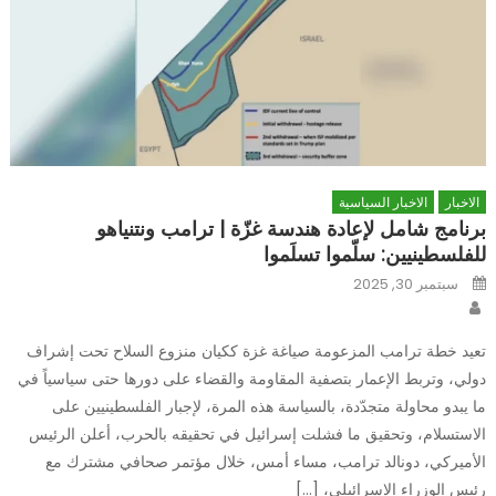
الاخبار
الاخبار السياسية
برنامج شامل لإعادة هندسة غزّة | ترامب ونتنياهو
للفلسطينيين: سلّموا تسلَموا
Posted
سبتمبر 30, 2025
on
Author
تعيد خطة ترامب المزعومة صياغة غزة ككيان منزوع السلاح تحت إشراف
دولي، وتربط الإعمار بتصفية المقاومة والقضاء على دورها حتى سياسياً في
ما يبدو محاولة متجدّدة، بالسياسة هذه المرة، لإجبار الفلسطينيين على
الاستسلام، وتحقيق ما فشلت إسرائيل في تحقيقه بالحرب، أعلن الرئيس
الأميركي، دونالد ترامب، مساء أمس، خلال مؤتمر صحافي مشترك مع
رئيس الوزراء الإسرائيلي، […]