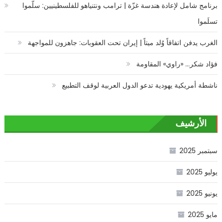
برنامج شامل لإعادة هندسة غزّة | ترامب ونتنياهو للفلسطينيين: سلّموا
تسلَموا
الغرب يدفن اتفاقاً وُلد ميتاً | إيران تحت العقوبات: جاهزون للمواجهة
فؤاد شكر… «راوي» المقاومة
ناشطة أمريكية يهودية تدعو الدول العربية لوقف التطبيع
الأرشيف
سبتمبر 2025
يوليو 2025
يونيو 2025
مايو 2025