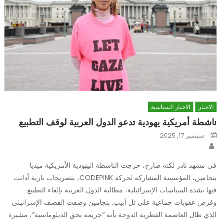
الاخبار
الاخبار السياسية
ناشطة أمريكية يهودية تدعو الدول العربية لوقف التطبيع
Posted
سبتمبر 17, 2025
on
Author
في مشهد نادر لكنه صارخ، خرجت الناشطة اليهودية الأمريكية ميديا
بنجامين، المؤسسة المشاركة لحركة CODEPINK، بتصريحات نارية أدانت
فيها بشدة السياسات الإسرائيلية، مطالبة الدول العربية بإلغاء التطبيع
وفرض عقوبات جماعية على تل أبيب. بنجامين وصفت القصف الإسرائيلي
الذي طال العاصمة القطرية الدوحة بأنه “جريمة بحق الدبلوماسية”، مشيرة