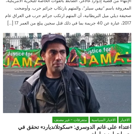
الإنتهاء من قضية إدوارد غالاغر، الضابط بالقوات الخاصة للبحرية الأمريكية،
المعروفة باسم “نيفي سيلز”، والمتهم بارتكاب جرائم حرب. وأوضحت
صحيفة ديلي ميل البريطانية، أن المتهم ارتكب جرائم حرب في العراق عام
2017، عبارة عن 40 جريمة بما في ذلك قتل سجين يبلغ من العمر 17 […]
الاخبار
الاخبار السياسية
متفرقات - غير مصنف
اعتداء على غانم الدوسري: «سكوتلانديارد» تحقق في
بصمات ابن سلمان