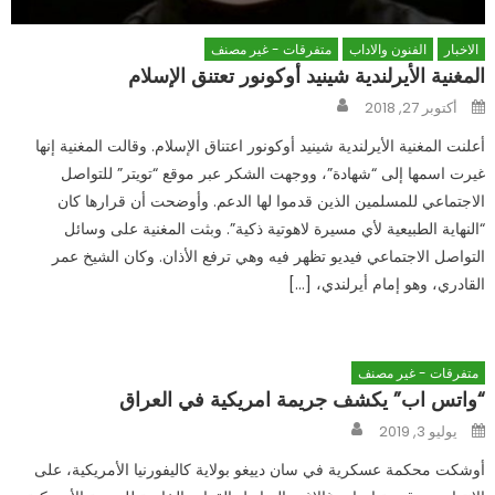
الاخبار
الفنون والاداب
متفرقات - غير مصنف
المغنية الأيرلندية شينيد أوكونور تعتنق الإسلام
Author
Posted
أكتوبر 27, 2018
on
أعلنت المغنية الأيرلندية شينيد أوكونور اعتناق الإسلام. وقالت المغنية إنها
غيرت اسمها إلى “شهادة”، ووجهت الشكر عبر موقع “تويتر” للتواصل
الاجتماعي للمسلمين الذين قدموا لها الدعم. وأوضحت أن قرارها كان
“النهاية الطبيعية لأي مسيرة لاهوتية ذكية”. وبثت المغنية على وسائل
التواصل الاجتماعي فيديو تظهر فيه وهي ترفع الأذان. وكان الشيخ عمر
القادري، وهو إمام أيرلندي، […]
متفرقات - غير مصنف
“واتس اب” يكشف جريمة امريكية في العراق
Author
Posted
يوليو 3, 2019
on
أوشكت محكمة عسكرية في سان دييغو بولاية كاليفورنيا الأمريكية، على