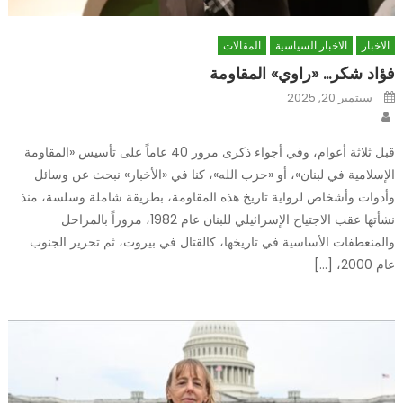
الاخبار
الاخبار السياسية
المقالات
فؤاد شكر… «راوي» المقاومة
Posted
سبتمبر 20, 2025
on
Author
قبل ثلاثة أعوام، وفي أجواء ذكرى مرور 40 عاماً على تأسيس «المقاومة
الإسلامية في لبنان»، أو «حزب الله»، كنا في «الأخبار» نبحث عن وسائل
وأدوات وأشخاص لرواية تاريخ هذه المقاومة، بطريقة شاملة وسلسة، منذ
نشأتها عقب الاجتياح الإسرائيلي للبنان عام 1982، مروراً بالمراحل
والمنعطفات الأساسية في تاريخها، كالقتال في بيروت، ثم تحرير الجنوب
عام 2000، […]