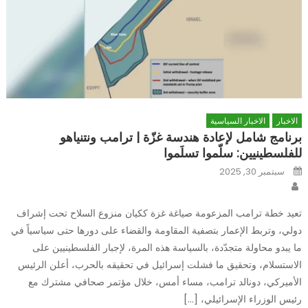
الاخبار
الاخبار السياسية
برنامج شامل لإعادة هندسة غزّة | ترامب ونتنياهو
للفلسطينيين: سلّموا تسلَموا
Posted
سبتمبر 30, 2025
on
Author
تعيد خطة ترامب المزعومة صياغة غزة ككيان منزوع السلاح تحت إشراف
دولي، وتربط الإعمار بتصفية المقاومة والقضاء على دورها حتى سياسياً في
ما يبدو محاولة متجدّدة، بالسياسة هذه المرة، لإجبار الفلسطينيين على
الاستسلام، وتحقيق ما فشلت إسرائيل في تحقيقه بالحرب، أعلن الرئيس
الأميركي، دونالد ترامب، مساء أمس، خلال مؤتمر صحافي مشترك مع
رئيس الوزراء الإسرائيلي، […]