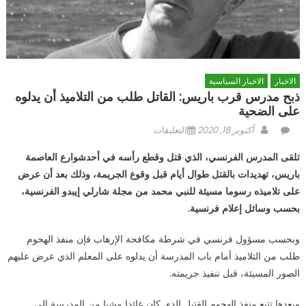
الاخبار
الاخبار السياسية
ذبح مدرس قرب باريس: القاتل طلب من التلاميذ أن يدلوه
على الضحية
Author
Posted
على
أكتوبر 18, 2020
التعليقات
on
ذبح
تلقى المدرس الفرنسي، الذي قتل وقطع رأسه في
أحد
شو
ارع
العاصمة
مدرس
باريس
، تهديدات بالقتل طوال أيام قبل وقوع الجريمة، وذلك بعد أن عرض
قرب
على تلاميذه رسوما مسيئة للنبي محمد من مجلة شارلي إيبدو الفرنسية،
باريس:
القاتل
بحسب وسائل إعلام فرنسية.
طلب
من
وبحسب مسؤول فرنسي في شرطة مكافحة الإرهاب فإن منفذ الهجوم
التلاميذ
طلب من التلاميذ أمام باب المدرسة أن يدلوه على المعلم الذي عرض عليهم
أن
الصور المسيئة، قبل تنفيذ جريمته.
يدلوه
على
وبعدها تتبع منفذ الهجوم القتيل الذى كان عائدا مشيا من المدرسة إلى