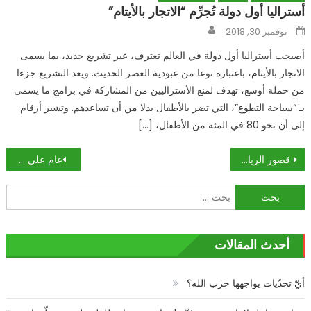
أستراليا أول دولة تُجرِّم “الاتجار بالأيتام”
Author
Posted
نوفمبر 30, 2018
on
أصبحت أستراليا أول دولة في العالم تعترف، عبر تشريع جديد، بما يسمى
الاتجار بالأيتام، باعتباره نوعا من عبودية العصر الحديث. ويعد التشريع جزءا
من حملة أوسع، تهدف لمنع الأستراليين من المشاركة في برامج ما يسمى
بـ “سياحة التطوع”، التي تضر بالأطفال بدلا من أن تساعدهم. وتشير أرقام
إلى أن نحو 80 في المئة من الأطفال، […]
تصفّح
قصور الرياض وأبو ظبي ستطير قريبا.. ميدل إيست: المزاج بينهما قاتم ولهذا السبب ظهر بندر قبل أن تدق الساعة
عام على «حراك تشرين»: كأن شيئاً لم يحدث!
المقالات
البحث
عن:
أحدث المقالات
أيّ تحدّيات يواجهها حزب الله؟