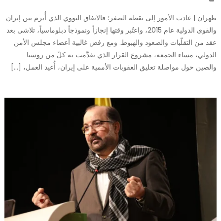
طهران | عادت الأمور إلى نقطة الصفر؛ فالاتفاق النووي الذي أُبرم بين إيران
والقوى الدولية عام 2015، واعتُبر وقتها إنجازاً ونموذجاً دبلوماسياً، تلاشى بعد
عقد من التقلّبات والصعود والهبوط. ومع رفض غالبية أعضاء مجلس الأمن
الدولي، مساء الجمعة، مشروع القرار الذي تقدَّمت به كلّ من روسيا
والصين حول مواصلة تعليق العقوبات الأممية على إيران، أُعيد العمل، […]