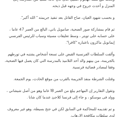
الضحية
المنزل و أحدث جروح في وجهه قبل ذبحه.
مغلقة
و بحسب شهود العيان، صاح القاتل بعد تنفيذ جريمته ” الله أكبر”.
ثم قام بمشاركة صور الضحية، صامويل باتي، البالغ من العمر 47 عاما ،
على حسابه على تويتر ، وسط تعليقات مسيئة وسباب للرئيس الفرنسي
إيمانويل ماكرون باعتباره “كافرا”.
وألقت السلطات الفرنسية القبض على تسعة أشخاص يشتبه في تورطهم
بالجريمة، من بينهم والد أحد التلاميذ بالمدرسة التي كان يعمل فيها الضحية،
وفقا لمصادر قضائية فرنسية.
وقتلت الشرطة منفذ الجريمة بالقرب من موقع الحادث، يوم الجمعة.
وتقول التقارير إن المهاجم يبلغ من العمر 18 عاما وهو من أصل شيشاني ،
وولد فى موسكو ، و جاء إلى فرنسا كلاجئ عندما كان شابا .
و تم تقديمه للمحاكمة في السابق لكن في جنح بسيطة، وهو غير معروف
لدى سلطات مكافحة الإرهاب.