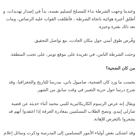
وعندما وجهت الشرطة نداء للمسلح لتسليم نفسه، بدأ في إصدار تهديدات، و
أطلق أعيرة هوائية باتجاة الشرطة ، فأطلقت القوات عليه الرصاص، ومات
بعد ذلك بفترة وجيزة.
وفُرض طوق أمني حول مكان الحادث، مع تواصل التحقيق.
وحثت الشرطة الناس، في تغريدة على موقع تويتر، على تجنب المنطقة.
من كان الضحية؟
بحسب ما ورد كان الضحية، صاميول باتي، مدرسا للتاريخ والجغرافيا، وقد
شرح درسا حول حرية التعبير في وقت سابق من الشهر.
ويقال إنه عرض الرسوم الكاريكاتيرية للنبي محمد أثناء حديثه عن قضية
شارلي إيبدو، ونصح الطلاب المسلمين بمغادرة الغرفة إذا اعتقدوا أنهم قد
يشعروا بالتعرض للإهانة.
وقد اشتكى بعض أولياء الأمور المسلمين إلى المدرسة وذكرت وسائل إعلام