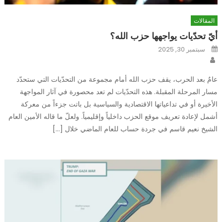
المقالات
أيّ تحدّيات يواجهها حزب الله؟
Posted
سبتمبر 30, 2025
on
Author
عامٌ بعد الحرب، يقف حزب الله أمام مجموعة من التحدّيات التي ستحدّد
مسار المرحلة المقبلة. هذه التحدّيات لم تعد محصورة في آثار المواجهة
الأخيرة أو في تداعياتها الاقتصادية والسياسية بل باتت جزءاً من معركة
أشمل لإعادة تعريف موقع الحزب داخلياً وإقليمياً. ولعلّ ما قاله الأمين العام
الشيخ نعيم قاسم في جردة حساب للعام الماضي خلال […]