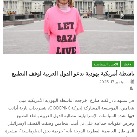
الاخبار
الاخبار السياسية
ناشطة أمريكية يهودية تدعو الدول العربية لوقف التطبيع
Posted
سبتمبر 17, 2025
on
Author
في مشهد نادر لكنه صارخ، خرجت الناشطة اليهودية الأمريكية ميديا
بنجامين، المؤسسة المشاركة لحركة CODEPINK، بتصريحات نارية أدانت
فيها بشدة السياسات الإسرائيلية، مطالبة الدول العربية بإلغاء التطبيع
وفرض عقوبات جماعية على تل أبيب. بنجامين وصفت القصف الإسرائيلي
الذي طال العاصمة القطرية الدوحة بأنه “جريمة بحق الدبلوماسية”، مشيرة