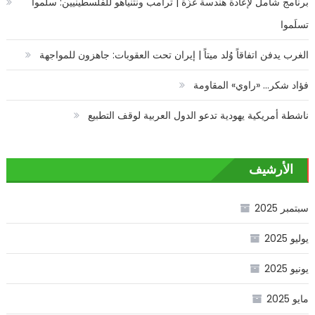
برنامج شامل لإعادة هندسة غزّة | ترامب ونتنياهو للفلسطينيين: سلّموا
تسلَموا
الغرب يدفن اتفاقاً وُلد ميتاً | إيران تحت العقوبات: جاهزون للمواجهة
فؤاد شكر… «راوي» المقاومة
ناشطة أمريكية يهودية تدعو الدول العربية لوقف التطبيع
الأرشيف
سبتمبر 2025
يوليو 2025
يونيو 2025
مايو 2025