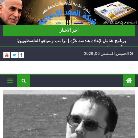
Ski
t
conten
ناشطة أمريكية يهودية تدعو الدول العربية لوقف التطبيع
اخر الاخبار
أيّ تحدّيات يواجهها حزب الله؟
برنامج شامل لإعادة هندسة غزّة | ترامب ونتنياهو للفلسطينيين:
سلّموا تسلَموا
الخميس, أغسطس 06, 2026
الغرب يدفن اتفاقاً وُلد ميتاً | إيران تحت العقوبات: جاهزون
للمواجهة
فؤاد شكر… «راوي» المقاومة
ناشطة أمريكية يهودية تدعو الدول العربية لوقف التطبيع
أيّ تحدّيات يواجهها حزب الله؟