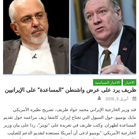
الاخبار
الاخبار السياسية
ظريف يرد على عرض واشنطن “المساعدة” على الإيرانيين
Author
Posted
أبريل 3, 2019
on
فند وزير الخارجية الإيراني محمد جواد ظريف، تصريح نظيره الأمريكي
مايك بومبيو، حول السيول التي تجتاح إيران، كاشفا زيف مزاعمه حول تقديم
المساعدة لطهران. وكتب ظريف في تغريدة على “تويتر”، ردا على بيان وزير
الخارجية الأمريكي: “بومبيو ادعى أن أمريكا مستعدة لتقديم الدعم للصليب