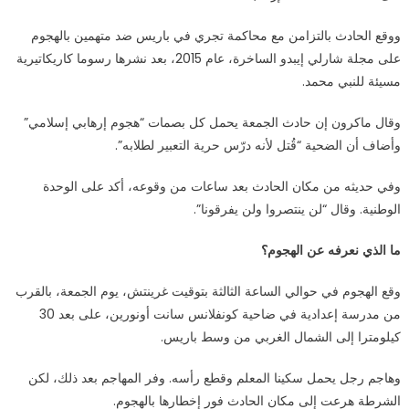
ووقع الحادث بالتزامن مع محاكمة تجري في باريس ضد متهمين بالهجوم
على مجلة شارلي إيبدو الساخرة، عام 2015، بعد نشرها رسوما كاريكاتيرية
مسيئة للنبي محمد.
وقال ماكرون إن حادث الجمعة يحمل كل بصمات “هجوم إرهابي إسلامي”
وأضاف أن الضحية “قُتل لأنه درّس حرية التعبير لطلابه”.
وفي حديثه من مكان الحادث بعد ساعات من وقوعه، أكد على الوحدة
الوطنية. وقال “لن ينتصروا ولن يفرقونا”.
ما الذي نعرفه عن الهجوم؟
وقع الهجوم في حوالي الساعة الثالثة بتوقيت غرينتش، يوم الجمعة، بالقرب
من مدرسة إعدادية في ضاحية كونفلانس سانت أونورين، على بعد 30
كيلومترا إلى الشمال الغربي من وسط باريس.
وهاجم رجل يحمل سكينا المعلم وقطع رأسه. وفر المهاجم بعد ذلك، لكن
الشرطة هرعت إلى مكان الحادث فور إخطارها بالهجوم.