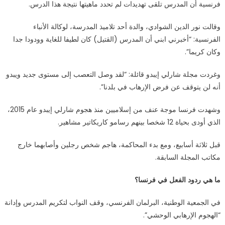
فرنسية أن المدرس تلقى تهديدات لم تحدد ماهيتها نتيجة هذا الدرس.
وقالت نور الدين الشوادي، والدة أحد تلاميذ المدرسة، لوكالة الأنباء
الفرنسية: “أخبرني ابني أن المدرس (القتيل) كان لطيفا للغاية وودودا جدا
وكان كريما”.
وغردت مجلة شارلي إيبدو قائلة: “لقد وصل التعصب إلى مستوى جديد ويبدو
أنه لن يتوقف عن فرض الإرهاب في بلدنا”.
وشهدت فرنسا موجة عنف من إسلاميين منذ هجوم شارلي إيبدو عام 2015،
الذي أودى بحياة 12 شخصا بينهم رسامو كاريكاتير مشاهير.
قبل ثلاثة أسابيع، ومع بدء المحاكمة، هاجم شخص رجلين وأصابهما خارج
مكاتب المجلة السابقة.
ما هي ردود الفعل في فرنسا؟
في الجمعية الوطنية، البرلمان الفرنسي، وقف النواب لتكريم المدرس وإدانة
“الهجوم الإرهابي الوحشي”.