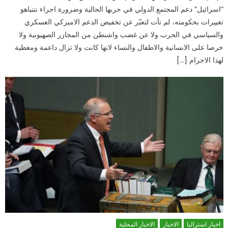
“اسرائيل” دعم المجتمع الدولي في حربها الحالية وضرورة اجراء نتنياهو
تغييرات بحكومته، لم تأت لتعبّر عن تخفيض الدعم الاميركي العسكري
والسياسي في الحرب ولا عن غضب واشنطن من المجازر الصهيونية ولا
حرصا على الانسانية والاطفال والنساء لانها كانت ولا تزال داعمة ومغطية
لهذا الاجرام […]
اخبار استراليا
الاخبار
الاخبار المحلية