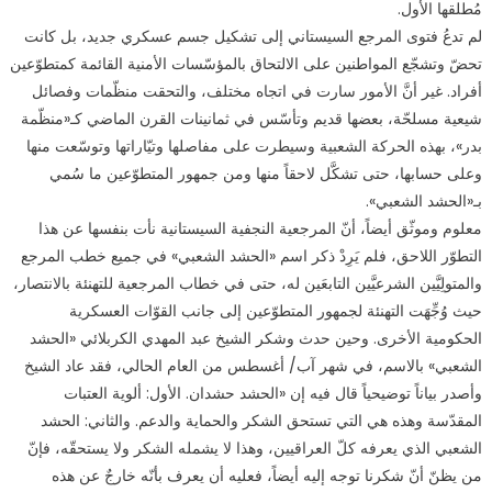
مُطلقها الأول.
لم تدعُ فتوى المرجع السيستاني إلى تشكيل جسم عسكري جديد، بل كانت
تحضّ وتشجّع المواطنين على الالتحاق بالمؤسّسات الأمنية القائمة كمتطوّعين
أفراد. غير أنَّ الأمور سارت في اتجاه مختلف، والتحقت منظّمات وفصائل
شيعية مسلحّة، بعضها قديم وتأسّس في ثمانينات القرن الماضي كـ«منظّمة
بدر»، بهذه الحركة الشعبية وسيطرت على مفاصلها وتيّاراتها وتوسّعت منها
وعلى حسابها، حتى تشكَّل لاحقاً منها ومن جمهور المتطوّعين ما سُمي
بـ«الحشد الشعبي».
معلوم وموثّق أيضاً، أنّ المرجعية النجفية السيستانية نأت بنفسها عن هذا
التطوّر اللاحق، فلم يَرِدْ ذكر اسم «الحشد الشعبي» في جميع خطب المرجع
والمتولِيَّين الشرعيَّين التابعَين له، حتى في خطاب المرجعية للتهنئة بالانتصار،
حيث وُجِّهَت التهنئة لجمهور المتطوّعين إلى جانب القوّات العسكرية
الحكومية الأخرى. وحين حدث وشكر الشيخ عبد المهدي الكربلائي «الحشد
الشعبي» بالاسم، في شهر آب/ أغسطس من العام الحالي، فقد عاد الشيخ
وأصدر بياناً توضيحياً قال فيه إن «الحشد حشدان. الأول: ألوية العتبات
المقدّسة وهذه هي التي تستحق الشكر والحماية والدعم. والثاني: الحشد
الشعبي الذي يعرفه كلّ العراقيين، وهذا لا يشمله الشكر ولا يستحقّه، فإنّ
من يظنّ أنّ شكرنا توجه إليه أيضاً، فعليه أن يعرف بأنّه خارجٌ عن هذه