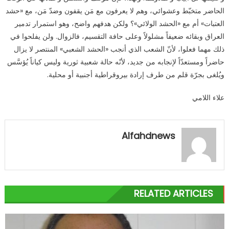
الحاضر متخبّط وعشوائي، وهم لا يعرفون مع مَن يقفون وضدّ مَن، مع «حشد
العتبات» أم مع «الحشد الولائي»؟ ولكن هدفهم واضح، وهو استمرار تدمير
العراق وبقائه ضعيفاً مشلولاً وعلى حافة التقسيم، فالزوال. ولن يفلحوا في
ذلك مهما فعلوا، لأنّ الشعب الذي أنجب «الحشد الشعبي» المنتصر لا يزال
حاضراً ومستعدّاً لإنجابه من جديد، لأنّه حالة شعبية ثورية وليس كياناً يُؤسَّس
ويُلغى بجرّة قلم من طرف إرادة بيروقراطية أجنبية أو محلية.
علاء اللامي
Alfahdnews
RELATED ARTICLES