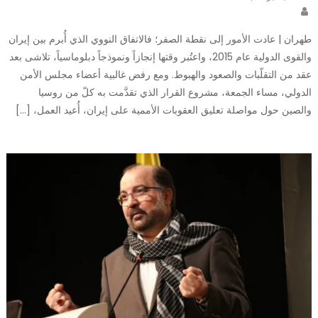
on
Author
طهران | عادت الأمور إلى نقطة الصفر؛ فالاتفاق النووي الذي أُبرم بين إيران
والقوى الدولية عام 2015، واعتُبر وقتها إنجازاً ونموذجاً دبلوماسياً، تلاشى بعد
عقد من التقلّبات والصعود والهبوط. ومع رفض غالبية أعضاء مجلس الأمن
الدولي، مساء الجمعة، مشروع القرار الذي تقدَّمت به كلّ من روسيا
والصين حول مواصلة تعليق العقوبات الأممية على إيران، أُعيد العمل، […]