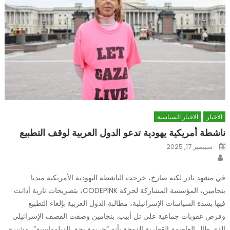
الاخبار
الاخبار السياسية
ناشطة أمريكية يهودية تدعو الدول العربية لوقف التطبيع
Posted
سبتمبر 17, 2025
on
Author
في مشهد نادر لكنه صارخ، خرجت الناشطة اليهودية الأمريكية ميديا
بنجامين، المؤسسة المشاركة لحركة CODEPINK، بتصريحات نارية أدانت
فيها بشدة السياسات الإسرائيلية، مطالبة الدول العربية بإلغاء التطبيع
وفرض عقوبات جماعية على تل أبيب. بنجامين وصفت القصف الإسرائيلي
الذي طال العاصمة القطرية الدوحة بأنه “جريمة بحق الدبلوماسية”، مشيرة