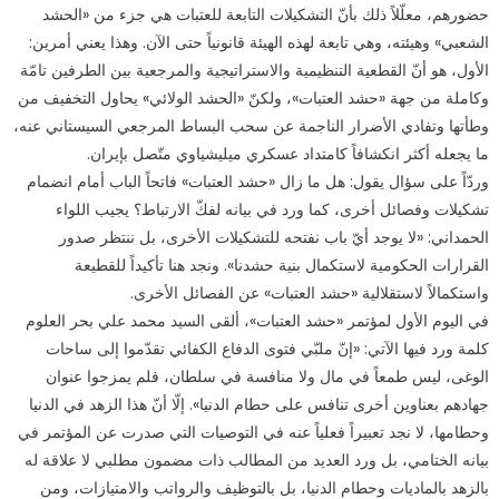
حضورهم، معلّلاً ذلك بأنّ التشكيلات التابعة للعتبات هي جزء من «الحشد
الشعبي» وهيئته، وهي تابعة لهذه الهيئة قانونياً حتى الآن. وهذا يعني أمرين:
الأول، هو أنّ القطعية التنظيمية والاستراتيجية والمرجعية بين الطرفين تامّة
وكاملة من جهة «حشد العتبات»، ولكنّ «الحشد الولائي» يحاول التخفيف من
وطأتها وتفادي الأضرار الناجمة عن سحب البساط المرجعي السيستاني عنه،
ما يجعله أكثر انكشافاً كامتداد عسكري ميليشياوي متّصل بإيران.
وردّاً على سؤال يقول: هل ما زال «حشد العتبات» فاتحاً الباب أمام انضمام
تشكيلات وفصائل أخرى، كما ورد في بيانه لفكّ الارتباط؟ يجيب اللواء
الحمداني: «لا يوجد أيّ باب نفتحه للتشكيلات الأخرى، بل ننتظر صدور
القرارات الحكومية لاستكمال بنية حشدنا». ونجد هنا تأكيداً للقطيعة
واستكمالاً لاستقلالية «حشد العتبات» عن الفصائل الأخرى.
في اليوم الأول لمؤتمر «حشد العتبات»، ألقى السيد محمد علي بحر العلوم
كلمة ورد فيها الآتي: «إنّ ملبّي فتوى الدفاع الكفائي تقدّموا إلى ساحات
الوغى، ليس طمعاً في مال ولا منافسة في سلطان، فلم يمزجوا عنوان
جهادهم بعناوين أخرى تنافس على حطام الدنيا». إلّا أنّ هذا الزهد في الدنيا
وحطامها، لا نجد تعبيراً فعلياً عنه في التوصيات التي صدرت عن المؤتمر في
بيانه الختامي، بل ورد العديد من المطالب ذات مضمون مطلبي لا علاقة له
بالزهد بالماديات وحطام الدنيا، بل بالتوظيف والرواتب والامتيازات، ومن