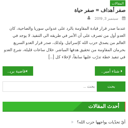
المقالات
صفر أهداف = صفر حياة
Author
Posted
سبتمبر 3, 2019
on
عندما صدر قرار قيادة المقاومة بالرد على عدواني سوريا والضاحية، كان
العدو أول من تصرف على أن الأمر في طريقه الى التنفيذ. لا يوجد في
العالم من يصدق حزب الله كإسرائيل. ولذلك، صدر قرار العدو السريع
بحرمان المقاومة من تحقيق هدفها المباشر. خلال ساعات قليلة، شرع العدو
في تنفيذ خطة تدرّب عليها سابقاً، لإخلاء كل […]
تصفّح
شتاء أميركا الطويل
قاضية بريطانية ترفض تسليم مؤسس «ويكيليكس» إلى أميركا: أسانج قد ينجو… هذه المرّة
المقالات
البحث
عن:
أحدث المقالات
أيّ تحدّيات يواجهها حزب الله؟