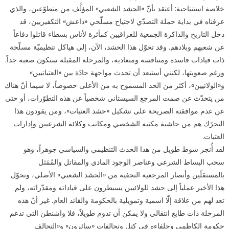
خلاصة استنتاجية: أعتقد بأنّ «الحشد الشعبي» المؤلَّف من متطوّعين، والذي
عرفناه في بداية حملة التصدّي لاجتياح مسلّحي «داعش» التكفيريين، قد
دخل التاريخ والذاكرة الجمعية للعراقيين كمأثرة لأناس بسطاء قاتلوا دفاعاً
عن شعبهم وبلادهم. وقد تحوّل هذا الحشد، الآن، إلى هياكل تنظيميّة مسلّحة
ذات قيادات فاسدة ومتنافسة ومتعادية، والمرحلة المقبلة ستكون صعبة جداً.
ورغم صعوبتها، لكنني أستبعد أن تحدث مواجهة حادّة بين «العتباتيين»
و«الولائيين»، أكثر من الحد المسموح به من الأعلى خصوصاً، لا سيما أنّ هناك
من يتحدّث عن صمت المرجع السيستاني شخصياً عن هذه التطوّرات، أو حتى
عن عدم موافقته الصريحة على تشكيل «حشد العتبات»، ومن يقودون هذا
التحرّك هم من حاشية مكتبه الشخصي ومكاتب وكلائه الشرعيين وإدارات
العتبات.
لقد أُنجز شوط طويل من هذا الحدث التنظيمي والسياسي جوهراً، وهو
سحب البساط الشرعي وعناصر الوجود المادي والمقاتل والمُمَثل
بالمستقلّين وأنصار المرجعية النجفية من «الحشد الشعبي» الأصلي، وتحوّل
هذا الأخير عملياً إلى حشد للولائيين يسيطرون على قياداته ومقدّراته، ولم
تعد لهم من علاقة إلّا اسمية وتمويلية بالحكومة والقائد العام. غير أنّ هذه
المرحلة ذات طابع انتقالي ولا يمكن أن تدوم طويلاً، فلا واشنطن التي تدعم
حكومة الكاظمي وحلفاءه في كتل وتحالفات «سائرون» و«التحالف