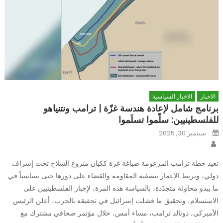
الاخبار
الاخبار السياسية
برنامج شامل لإعادة هندسة غزّة | ترامب ونتنياهو
للفلسطينيين: سلّموا تسلَموا
Posted
سبتمبر 30, 2025
on
Author
تعيد خطة ترامب المزعومة صياغة غزة ككيان منزوع السلاح تحت إشراف
دولي، وتربط الإعمار بتصفية المقاومة والقضاء على دورها حتى سياسياً في
ما يبدو محاولة متجدّدة، بالسياسة هذه المرة، لإجبار الفلسطينيين على
الاستسلام، وتحقيق ما فشلت إسرائيل في تحقيقه بالحرب، أعلن الرئيس
الأميركي، دونالد ترامب، مساء أمس، خلال مؤتمر صحافي مشترك مع