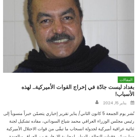
المقالات
بغداد ليست جادّة في إخراج القوات الأميركية… لهذه
الأسباب!
Author
Posted
يناير 15, 2024
on
نُشر يوم الجمعة 5 كانون الثاني/ يناير تقرير إخباري يتضمّن خبراً منسوباً إلى
رئيس مجلس الوزراء العراقي محمد شياع السوداني، مفاده تشكيل لجنة
ثنائية عراقية أميركية لجدولة انسحاب ما تبقّى من قوات الاحتلال الأميركية
وما يسمّى «قوات التحالف الدولي لمحاربة الإرهاب» من العراق. وبالعودة