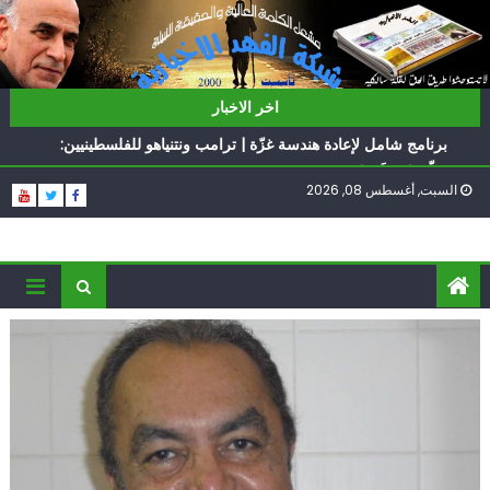
Ski
t
conten
ناشطة أمريكية يهودية تدعو الدول العربية لوقف التطبيع
اخر الاخبار
أيّ تحدّيات يواجهها حزب الله؟
برنامج شامل لإعادة هندسة غزّة | ترامب ونتنياهو للفلسطينيين:
سلّموا تسلَموا
الغرب يدفن اتفاقاً وُلد ميتاً | إيران تحت العقوبات: جاهزون
السبت, أغسطس 08, 2026
للمواجهة
فؤاد شكر… «راوي» المقاومة
ناشطة أمريكية يهودية تدعو الدول العربية لوقف التطبيع
أيّ تحدّيات يواجهها حزب الله؟