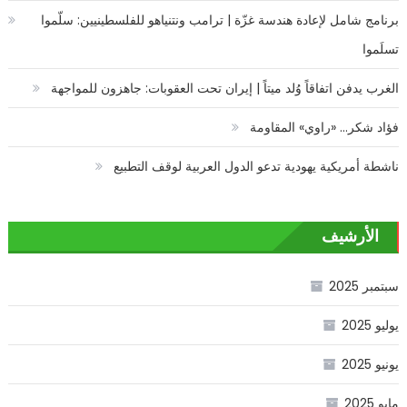
برنامج شامل لإعادة هندسة غزّة | ترامب ونتنياهو للفلسطينيين: سلّموا
تسلَموا
الغرب يدفن اتفاقاً وُلد ميتاً | إيران تحت العقوبات: جاهزون للمواجهة
فؤاد شكر… «راوي» المقاومة
ناشطة أمريكية يهودية تدعو الدول العربية لوقف التطبيع
الأرشيف
سبتمبر 2025
يوليو 2025
يونيو 2025
مايو 2025