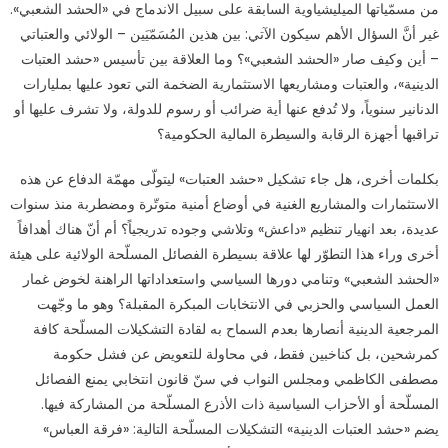
الشعبي»
من مسمّياتها الميليشياوية السابقة على سبيل الاندماج في «الحشد الشعبي».
ودلالاتها
غير أنَّ السؤال الأهم سيكون الآتي: بين هذين المُسَمّيَين – الولائي والعتباتي
مغلقة
– أين وكيف صار «الحشد الشعبي»؟ وما العلاقة بين تأسيس «حشد العتبات
الدينية»، والعتبات ومشاريعها الاستثمارية الضخمة التي تعود عليها بمليارات
الدنانير سنوياً، ولا تُدفع عنها أية ضرائب أو رسوم للدولة، ولا تشرف عليها أو
تراقبها أجهزة الرقابة والسيطرة المالية الحكومية؟
بكلمات أخرى، هل جاء تشكيل «حشد العتبات» ليتولّى مهمّة الدفاع عن هذه
الاستثمارات والمشاريع الغنية في أوضاع أمنية متوتّرة ومضطربة منذ سنوات
عديدة، بعد انهيار تنظيم «داعش» وتلاشي وجوده تدريجياً؟ أم أنّ هناك أهدافاً
أخرى وراء هذا التطوّر لها علاقة بسيطرة الفصائل المسلّحة الولائية على هيئة
«الحشد الشعبي» وتنامي دورها السياسي واستعداداتها الراهنة لخوض غمار
العمل السياسي والحزبي في الانتخابات المبكرة المقبلة؟ وهو ما وجّهت
المرجعية الدينية أنصارها بعدم السماح به لقادة التشكيلات المسلّحة كافة
كمرشحين، بل كناخبين فقط، في محاولة للتعويض عن فشل حكومة
مصطفى الكاظمي ومجلس النواب في سنّ قانون انتخابي يمنع الفصائل
المسلّحة أو الأحزاب السياسية ذات الأذرع المسلّحة من المشاركة فيها.
يضم «حشد العتبات الدينية» التشكيلات المسلّحة التالية: «فرقة العباس»