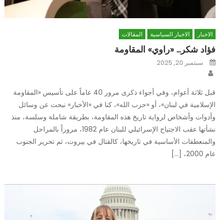
الاخبار
الاخبار السياسية
المقالات
فؤاد شكر… «راوي» المقاومة
Posted
سبتمبر 20, 2025
on
Author
قبل ثلاثة أعوام، وفي أجواء ذكرى مرور 40 عاماً على تأسيس «المقاومة
الإسلامية في لبنان»، أو «حزب الله»، كنا في «الأخبار» نبحث عن وسائل
وأدوات وأشخاص لرواية تاريخ هذه المقاومة، بطريقة شاملة وسلسة، منذ
نشأتها عقب الاجتياح الإسرائيلي للبنان عام 1982، مروراً بالمراحل
والمنعطفات الأساسية في تاريخها، كالقتال في بيروت، ثم تحرير الجنوب
عام 2000، […]