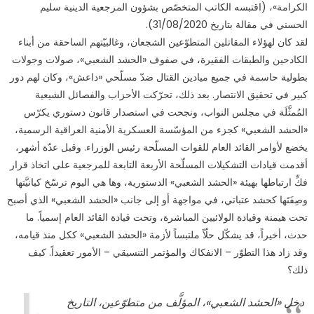
الكرامة»، (اقتبسه الكاتب المتخصّص بشؤون المرجعية الدينية سليم
الحسني في مقالة بتاريخ 31/08/2020).
لقد كان لهؤلاء المقاتلين المتطوّعين الشجعان، وغالبيّتهم الساحقة من أبناء
الكادحين والطبقات الفقيرة، في صفوف «الحشد الشعبي»، صولات وجولات
بطولية حاسمة في جميع ميادين القتال ضدّ مسلّحي «داعش»، وكان لهم دور
كبير في تحقيق الانتصار. بعد ذلك، تحرّكت الأحزاب والفصائل الشيعية
المُمثَّلَة في مجلس النواب، ونجحت في استصدار قانون دستوري يكرّس
«الحشد الشعبي» كجزء من المؤسّسة العسكرية الأمنية العراقية الرسمية،
يخضع لأوامر القائد العام للقوات المسلّحة رئيس الوزراء. وقبل عدّة أشهر،
أقدمت قيادات التشكيلات المسلّحة الأربعة التابعة للمرجعية على اتخاذ قرار
فكِّ ارتباطها بهيئة «الحشد الشعبي» الدستورية، وها هي اليوم ترسّخ كيانيَّتها
وصِفَتَها كحشد عتباتي، في مواجهة أو إلى جانب «الحشد الشعبي» الذي أصبح
تحت هيمنة وقيادة الولائيين المباشرة، وتحت قيادة القائد العام إسمياً. ما
حدث، أخيراً، قد يشكّل حلّاً ملتبساً لأزمة «الحشد الشعبي» ككل منذ قيامه،
وقد زاد هذا التطوّر – الانفكاك والمؤتمر التنسيقي – الأمور تعقيداً. كيف
ذلك؟
دخل «الحشد الشعبي»، المؤلَّف من متطوّعين، التاريخ