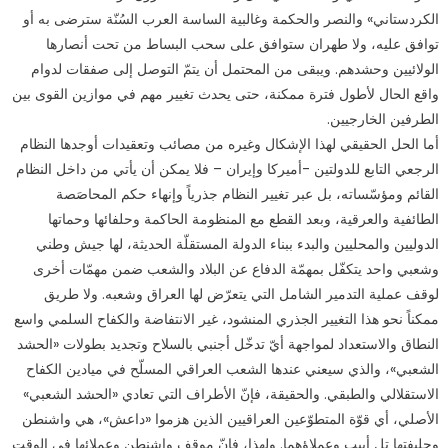
الكردستاني» والنصر والحكمة وغالبية الساسة العرب السُنّة سترضى به أو
توافق عليه، ولا طهران ستوافق على سحب البساط من تحت أنصارها
الولائيين وحشدهم. ويبقى من المحتمل أن يتمّ التوصل إلى صفقات لدوام
واقع الحال لأطول فترة ممكنة، حتى يحدث تغيير مهم في موازين القوى بين
الطرفين الخارجيين.
أما الحل الحقيقي لهذا الإشكال وغيره من مصائب وتعقيدات أوجدها النظام
الرجعي التابع للدولتين -أميركا وإيران – فلا يمكن أن يأتي من داخل النظام
القائم ومؤسّساته، بل عبر تغيير النظام جذرياً وإنهاء حكم المحاصَصة
الطائفية والعرقية، وبعد القطع مع المنظومة الحاكمة وحلفائها وحماتها
الدوليين والمحليين والبدء ببناء الدولة المستقلّة الحديثة، لها جيش وطني
وشعبي واحد يتكفّل بمهمّة الدفاع عن البلاد والشعب ضمن مهمّات أخرى
لوقف عملية التدمير الشامل التي يتعرّض لها العراق وشعبه. ولا طريق
ممكناً نحو هذا التغيير الجذري المنشود، غير الانتفاضة والكفاح السلمي واسع
النطاق والاستعداد لمواجهة أيّ تدخّل أجنبي بالسلاح وتجديد بطولات «الحشد
الشعبي»، والذي سيعني عندها الشعب العراقي المسلّح في ميادين الكفاح
الاستقلالي والطبقي. والحقيقة، فإنّ الأطراف التي تعادي «الحشد الشعبي»
الأصلي، أي قوّة المتطوّعين العراقيين الذين هزموا «داعش»، هي واشنطن
وحليفتها تل أبيب وعملاؤهما. ولهذا، فإنّ موقف واشنطن وعملائها في الوقت