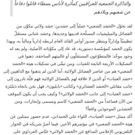
والذاكرة الجمعية للعراقيين كمأثرة لأناس بسطاء قاتلوا دفاعاً
عن شعبهم وبلادهم
لقد تحوّل «الحشد الشعبي» عملياً إلى حشدين: حشد ولائي مكوَّن من
الفصائل والميليشيات المسلّحة قديمها وجديدها، وحشد عتباتي مستقلّ
تنظيميّاً وإداريّاً وينتظر صدور أوامر القائد العام لربطه إدارياً ومالياً به. وبهذا
يكون الحشد كمؤسّسة دستورية، قد عاد إلى مكوّناته الأصلية، ولم يعد له
وجود موحَّد: فالمتطوّعون المستقلّون أو غالبيتهم الساحقة، ذهبوا في
التشكيلات الأربعة التابعة للعتبات، ومن تبقّى في تشكيلات هيئة «الحشد
الشعبي» هم من عناصر الفصائل الولائية. أما الذين لم يذهبوا مع الذاهبين إلى
«حشد العتبات» أو الذين لا علاقة لهم بالفصائل الولائية فهم قلّة نادرون إلى
جانب مقاتلي «الحشد العشائري» وكتائب «بابليون»، فهل نحن باتجاه دَسْتَرَة
«حشد العتبات» إلى جانب «الحشد الولائي»؟ وكيف يجب أن يكون الموقف
من الآن فصاعداً من «الحشد الشعبي» كاسم ومسمى وإنجازات، ومن
الحشدَين الموجودَين واقعاً؟
أكد ممثل «حشد العتبات»، اللواء علي الحمداني، عدم حضور ممثلين عن
هيئة «الحشد الشعبي» في مؤتمرهم الأخير، فيما أصرّ شريكه في الحوار
التلفزيوني الإعلامي المدافع عن «الحشد الولائي» عبّاس العرداوي على