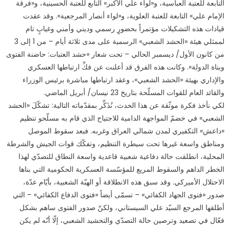
التابعة للعتبة العباسية، و«لواء علي الأكبر» التابع للعتبة الحسينية، و«فرقة
الإمام علي» التابعة للعتبة العلوية، و«لواء أنصار المرجعية». وقد عقدت
قيادات هذه التشكيلات مؤتمراً بحضورٍ رسمي وديني وأمني وغيابٍ تام
لممثلي هيئة «الحشد الشعبي» الرسمية على مدى ثلاثة أيام – من 1 إلى 3
من كانون الأول/ ديسمبر الحالي – تحت شعار «حشد العتبات: حاضنة الفتوى
وبناة الدولة». وكانت هذه الفرق قد أعلنت عن فكِّ ارتباطها العسكري
والإداري بهيئة «الحشد الشعبي»، وعقد ارتباطها مباشرة برئيس الوزراء
والقائد العام للقوات المسلّحة بتاريخ 23 نيسان/ أبريل الماضي.
لكي نأخذ فكرة موثّقة عن هذا الحدث، نُذَكِّر بمقدّماته التالية: تشكّلَ «الحشد
الشعبي» في خضمّ المواجهة الدامية للاجتياح الذي قام به مسلّحو تنظيم
«داعش» التكفيري لمدن شمالي العراق وغربه. فبعد سقوط الموصل
ومناطق واسعة غيرها تحت سيطرة التنظيم، وتفكّك قوات الجيش والشرطة
المحلية، انطلقت حالة دفاعية شعبية قاعدية واسعة النطاق للتصدّي لهذا
الخطر الداهم والسقوط المريع للمؤسّسة العسكرية الحكومية التي بناها
الاحتلال الأميركي. وقد سبق هذه الانطلاقة أو الهبّة الشعبية، بأيّام عدّة،
صدور «فتوى الجهاد الكفائي» – تسمّى أيضاً «فتوى الدفاع الكفائي» – التي
أطلقها المرجع السيّد علي السيستاني، ولكنّ صدور الفتوى ساهم بشكل
فعّال في تصعيد وترصين حالة التصدّي والتحشيد الشعبي، إلّا أنّه لم يكن