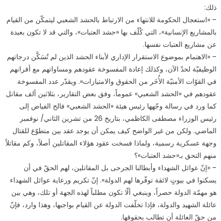
ذلك:
– «استعجال الحكومة للانتهاء من الارتباط بالحشد الشعبي ليتمكّن من القيام
بالمشاريع الإنسانية»، التي كُلّف بها «حشد العتبات»، والتي قد لا تكون بعيدة
عن مشاريع العتبات نفسها.
– «الاهتمام بموضوع الاستقرار الإداري لأبناء الحشد الذين لم تُسَكَّن درجاتهم
الوظيفيّة لحدّ الآن، وكذلك إعادة المفسوخة عقودهم ومساواتهم مع أقرانهم
في القوّات الأمنيّة الأُخَر من الحقوق والامتيازات». ويقدّر عدد المفسوخة
عقودهم في «الحشد الشعبي» عموماً، وفق بعض التقارير، بثلاثين ألف مقاتل
كما ورد في رسالة وجّهها رئيس هيئة «الحشد الشعبي» فالح الفياض إلى
رئيس الوزراء مصطفى الكاظمي، بتاريخ 26 من تشرين الثاني/ نوفمبر
الماضي. ولكن من غير الواضح كيف يمكن أن يوجد عقد بين متطوّع للقتال
وجهة عسكرية رسمية، ولماذا فسخت عقود هؤلاء المقاتلين أصلاً، وكم مقاتلاً
منهم التحق بـ«حشد العتبات»؟
– «إنّ عوائل الشهداء وأبطالنا الجرحى بل المقاتلين، لهم الحقّ في أن
يسكنوا في بيوتٍ لائقة توفّرها لهم الدولة». إنّ تكريم ورعاية عوائل الشهداء
هو مهمّة الدولة حصراً، وينبغي ألّا تكون مطلباً لهذه الجهة أو تلك، وهي بين
عائلة الشهيد والدولة، فإذا تخلّفت الدولة عن القيام بواجبها، وهذا وارد، فإنّ
من حقّ العائلة أن تطالب بحقوقها.