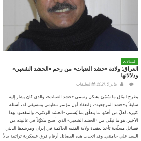
المقالات
العراق: ولادة «حشد العتبات» من رحم «الحشد الشعبي»
ودلالاتها
Author
Posted
على
يناير 5, 2021
التعليقات
on
العراق:
يطرح انبثاق ما سُمّيَ بشكل رسمي «حشد العتبات»، والذي كان يشار إليه
ولادة
سابقاً بـ«حشد المرجعية»، وانعقاد أول مؤتمر تنظيمي وتنسيقي له، أسئلة
«حشد
كثيرة، لعلّ من أهمّها ما يتعلّق بما يُسمى «الحشد الولائي». والمقصود بهذا
العتبات»
من
الأخير، هو ما تبقّى من «الحشد الشعبي» الذي أصبح مكوَّناً في غالبيته من
رحم
فصائل مسلّحة تأخذ بعقيدة ولاية الفقيه الحاكمة في إيران ومرشدها الديني
«الحشد
السيد علي خامنئي. وقد اتخذت هذه الفصائل أرقام فرق عسكرية تراتبية بدلاً