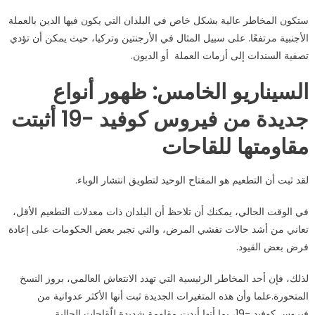
ستكون المخاطر عالية بشكل خاص في البلدان التي يكون فيها الدين بالعملة
الأجنبية مرتفعًا. على سبيل المثال في الأرجنتين وتركيا، حيث يمكن أن تؤدي
تصفية السندات إلى أزمات العملة أو الديون.
السيناريو الخامس: ظهور أنواع
جديدة من فيروس كوفيد -19 أثبتت
مقاومتها للقاحات
لقد ثبت أن التطعيم هو المفتاح الوحيد لتطويق انتشار الوباء.
في الوقت الحالي، يمكنك أن تلاحظ أن البلدان ذات معدلات التطعيم الأقل،
تعاني من أشد حالات تفشي المرض، والتي تجبر بعض الحكومات على إعادة
فرض بعض القيود.
لذلك، فإن أحد المخاطر الرئيسية التي تهدد الانتعاش العالمي، بروز النسخ
المتحورة.علما وأن هذه المتغيرات الجديدة ثبت أنها الأكثر عدوانية من
فيروس كوفيد -19، بما أنها أبدت مقاومة شديدة للّقاحات الحالية.