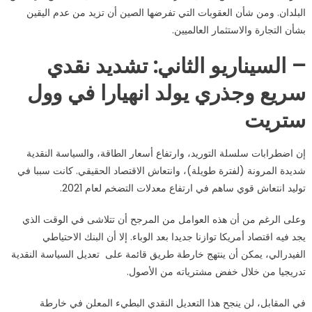
البلدان. ومن شأن العقوبات التي تفرضها الصين أن تزيد من عدم اليقين
بشأن التجارة والاستثمار العالميين.
– السيناريو الثاني: تشديد نقدي
سريع وجذري يولد انهيارا في وول
ستريت
إن اضطرابات سلسلة التوريد، وارتفاع أسعار الطاقة، والسياسة النقدية
شديدة المرونة (لفترة طويلة)، وانتعاش الاقتصاد الحقيقي. كانت سببا في
توليد انتعاش قوي ساهم في ارتفاع معدلات التضخم لعام 2021.
وعلى الرغم من أن هذه العوامل من المرجح أن تتلاشى في الوقت الذي
يجد فيه اقتصاد أمريكا توازنا جديدا بعد الوباء. إلا أن البنك الاحتياطي
الفيدرالي، يمكن أن ينتهج خارطة طريق قائمة على تعديل السياسة النقدية
تدريجيا من خلال خفض مشترياته من الأصول.
في المقابل، لن ينجح هذا التعديل النقدي البطيء المعلن في خارطة