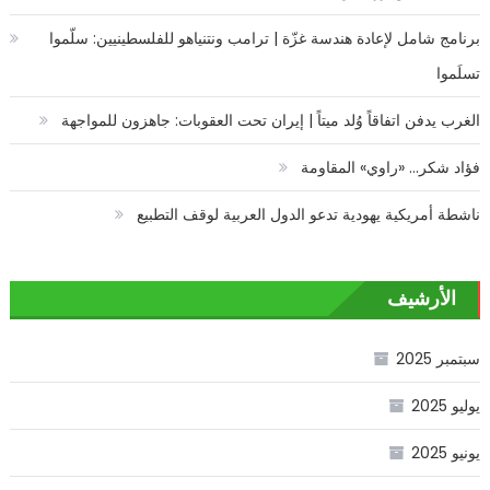
برنامج شامل لإعادة هندسة غزّة | ترامب ونتنياهو للفلسطينيين: سلّموا
تسلَموا
الغرب يدفن اتفاقاً وُلد ميتاً | إيران تحت العقوبات: جاهزون للمواجهة
فؤاد شكر… «راوي» المقاومة
ناشطة أمريكية يهودية تدعو الدول العربية لوقف التطبيع
الأرشيف
سبتمبر 2025
يوليو 2025
يونيو 2025