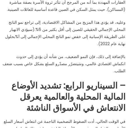
العقارات المهددة بما أنه من المرجح أن تتأثر ثروة الأسرة بصفة مباشرة
(المساكن). حيث يمثل السكن في الصين قاعدة أساسية للعائلات الصينية.
وعليه، قد يؤدي هذا المزيج من المشاكل الاقتصادية، إلى تراجع نمو الناتج
المحلي الإجمالي الحقيقي للصين إلى أقل بكثير من 6%.(سيؤدي الانهيار
على الطريقة الإسبانية إلى خفض نمو الناتج المحلي الإجمالي إلى 1%بحلول
نهاية عام 2022).
بالإضافة إلى ذلك، فإن النمو الضعيف، من شأنه أن يؤدي إلى حدوث
انكماش اقتصادي عالمي، وسَيتضرّر مصدّرو السلع بشكل خاص بسبب ضعف
الطلب.
– السيناريو الرابع: تشديد الأوضاع
المالية المحلية والعالمية يعرقل
الانتعاش في الأسواق الناشئة
في الوقت الحالي، أدت الضغوط التضخمية الناجمة عن انتعاش أسعار السلع