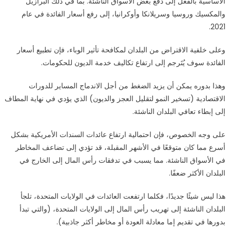
الأساسية بالفعل إلى دفع بعض الأسواق الناشئة. بما في ذلك البرازيل
والمكسيك وروسيا وسريلانكا وأوكرانيا، إلى رفع أسعار الفائدة في عام
2021.
وعلى خلفية الاقتراض من البلدان لمكافحة تأثير الوباء، فإن تطبيع أسعار
الفائدة سوف يُتَرجم إلى ارتفاع تكاليف خدمة الديون للحكومات.
وهذا بدوره يمكن أن يزيد الضغط من أجل الاندماج المساير للدورات
الاقتصادية (تسخير النمو لتقليل العجز والديون) الذي يؤدي في نهاية المطاف
إلى إبطاء تعافي البلدان الناشئة.
على وجه الخصوص، فإن احتمالية ارتفاع عائدات السندات الأمريكية بشكل
أسرع مما كان متوقعًا في الأشهر المقبلة، قد تؤدي إلى تضاعف المخاطر
في الأسواق الناشئة. مما يسبب في تدفقات رأس المال إلى الخارج في
البلدان الأكثر ضعفًا.
هذا ليس شيئًا جديدًا، فكلما ارتفعت العائدات في الولايات المتحدة، تلجأ
البلدان الناشئة إلى تهريب رأس المال إلى الولايات المتحدة، (والتي تبدأ
بدورها في تقديم إما معادلة العودة أو مخاطر أكثر جاذبية).