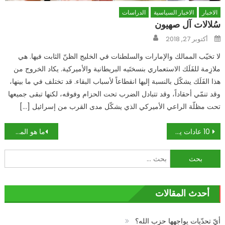
الاخبار
الاخبار السياسية
الدراسات
سُلالات آل صهيون
Author
Posted
أكتوبر 27, 2018
on
لا تخيّب الممالك والإمارات والسلطنات في الخليج الظنّ الثابت فيها. هي
ملازِمة للفَلَك الاستعماري بنسختَيه البريطانية والأميركية. يكاد الخروج من
هذا الفَلَك يشكّل بالنسبة إليها انقطاعاً لأسباب البقاء. قد تختلف في ما بينها،
وقد تنمّي أحقاداً، وقد تتبادل الضرب تحت الحزام وفوقه، لكنها تبقى جميعها
تحت مظلّة الراعي الأميركي الذي يشكّل مدى القرب من إسرائيل […]
تصفّح
10 عادات يومية شائعة تدمر حياتك .. التلفاز والهاتف منها
ما هو الموساد وكيف خدم مصالح اسرائيل؟!
المقالات
البحث
عن:
أحدث المقالات
أيّ تحدّيات يواجهها حزب الله؟