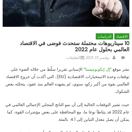
الاقتصاد
الدراسات
10 سيناريوهات محتملة ستحدث فوضى في الاقتصاد
العالمي بحلول عام 2022
Author
Posted
على
نوفمبر 13, 2021
التعليقات
10
on
نشر موقع “
إل إيكونوميستا
” الإسباني تقريرا سلّط من خلاله الضوء على
سيناريوهات
توقعات وحدة الاستخبارات الاقتصادية (EIU)، التي أكدت أن خروج الاقتصاد
محتملة
العالمي بقوة من أكبر ركود سنوي، لم يشهده العالم منذ عقود، يتخلله بعض
ستحدث
فوضى
الشكوك.
في
الاقتصاد
حيث تشير التوقعات الحالية إلى أن نمو الناتج المحلي الإجمالي العالمي في
العالمي
عام 2022 قد يتبَاطأ نوعا ما، مع المحافظة على بعض مؤشرات القوة، كما
بحلول
يمكن أن يصل معدل التباين إلى 4.1 بالمئة.
عام
2022