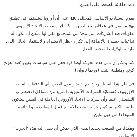
دعم حلفائه للضغط على الصين.
يقوم السيناريو الأساسي لمحللي EIU، على أن أوروبا ستستمر في تطبيق
نهج مستقل في علاقاتها مع الصين. ولكن قرار تطبيق الاتحاد الأوروبي
عقوبات ضد الشركات التي تتخذ من شينجيانغ مقرا لها يمكن أن يكون له
تداعيات خطيرة. بالإضافة إلى تكرار حظر الاستيراد والاستثمار الحالي الذي
طبقته الولايات المتحدة بالفعل.
كما يمكن أن تأتي هذه الحركة أيضًا كرد فعل على سياسات بكين “ضد” هونج
كونج ومنطقة التبت (وربما تايوان).
في ظل هذا السيناريو، إذا تم تقييد وصول الصين إلى التدفقات المالية
الأوروبية، فستتكبّد الشركات الآسيوية، المزيد من مشاكل الاضطراب
التشغيلي. علما وأن شركات الاتحاد الأوروبي العاملة في الصين ستكون
طليقة. لكنها ستكون عرضة بشدة للانتقام (مثل المقاطعة أو القائمة
السوداء) من قبل بكين.
وهكذا، من الصعب تحديد المدى الذي يمكن أن تصل إليه هذه “الحرب”
الانتقامية.