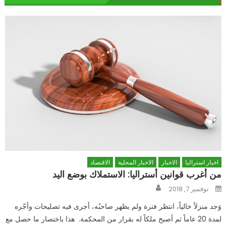
اخبار استراليا
الاخبار
الاخبار المحلية
الاقتصاد
من أغرب قوانين أستراليا: الاستملاك بوضع اليد
Author
Posted
نوفمبر 7, 2018
on
وَجد منزلاً خالياً، انتظر فترة ولم يظهر صاحبُه، أجرى فيه تصليحات وأجّره
لمدة 20 عاماً ثم أصبح ملكاً له بقرار من المحكمة. هذا باختصار ما حصل مع