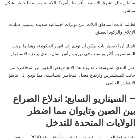
مناطق مثل الشرق الأوسط وأفريقيا وأمريكا اللاتينية معرضة للخطر بشكل
مباشر.
لطالما عانت المناطق الثلاث، من توترات اجتماعية شديدة، بسبب عمليات
الإغلاق والركود العميق.
ناهيك أن الاضطرابات يمكن أن تؤدي إلى انهيار الحكومة، وهذا ما يرهب
المستثمرين أكثر ويتسبب في تهريب رأس المال، الذي يزعزع الاستقرار.
على المدى المتوسط ​​، قد يولد هذا الاتجاه بعض النفور من المخاطرة من
جانب المستثمرين وارتفاع معدل المخاطر السياسية، مما يؤدي إلى تباطؤ
الانتعاش العالمي.
– السيناريو السابع: اندلاع الصراع
بين الصين وتايوان مما اضطر
الولايات المتحدة للتدخل
زاد الضغط الصيني المتزايد على تايوان منذ أواخر عام 2020، من خطر