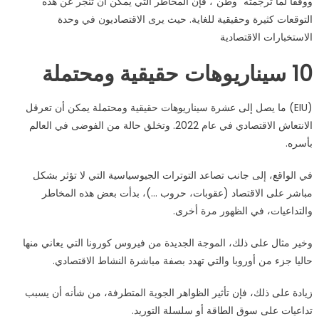
ووفقا لما ترجمته “وطن”، فإن المخاطر التي يمكن أن تنجر عن هذه
مغلقة
التوقعات كثيرة وحقيقية للغاية. حيث يرى الاقتصاديون في وحدة
الاستخبارات الاقتصادية
10 سيناريوهات حقيقية ومحتملة
(EIU) ما يصل إلى عشرة سيناريوهات حقيقية ومحتملة يمكن أن تعرقل
الانتعاش الاقتصادي في عام 2022. وتخلق حالة من الفوضى في العالم
بأسره.
في الواقع، إلى جانب تصاعد التوترات الجيوسياسية التي لا تؤثر بشكل
مباشر على الاقتصاد (عقوبات، حروب …)، بدأت بعض هذه المخاطر
والتداعيات، في الظهور مرة أخرى.
وخير مثال على ذلك، الموجة الجديدة من فيروس كورونا التي يعاني منها
حاليا جزء من أوروبا والتي تهدد بصفة مباشرة النشاط الاقتصادي.
زيادة على ذلك، فإن تأثير الظواهر الجوية المتطرفة، من شأنه أن يسبب
تداعيات على سوق الطاقة أو سلسلة التوريد.