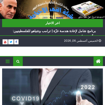
Ski
t
conten
ناشطة أمريكية يهودية تدعو الدول العربية لوقف التطبيع
اخر الاخبار
أيّ تحدّيات يواجهها حزب الله؟
برنامج شامل لإعادة هندسة غزّة | ترامب ونتنياهو للفلسطينيين:
سلّموا تسلَموا
الخميس, أغسطس 06, 2026
الغرب يدفن اتفاقاً وُلد ميتاً | إيران تحت العقوبات: جاهزون
للمواجهة
فؤاد شكر… «راوي» المقاومة
ناشطة أمريكية يهودية تدعو الدول العربية لوقف التطبيع
أيّ تحدّيات يواجهها حزب الله؟