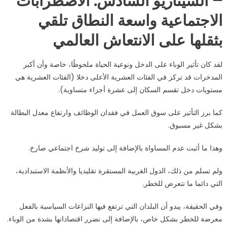
– السيناريو السادس: الاضطرابات
الاجتماعية واسعة النطاق تلقي
بثقلها على الانتعاش العالمي
لقد كان تأثير الوباء على الدخل ونوعية الحياة ملحوظًا، خاصة وأن أكبر
المدخرات قد تركز في الفئات العشرية الأعلى دخلا (الفئات العشرية هي
مستويات دخل تقسم السكان إلى عشرة أجزاء متساوية).
كما برز التأثير على سوق العمل في فقدان الوظائف وارتفاع معدل البطالة
بشكل غير مسبوق.
وهذا ما أثبت عدم المساواة بالإضافة إلى توليد شرخ اجتماعي صارخ.
ولم تسلم من ذلك، الدول الغربية المستقرة تقليديا والأنظمة الاستبدادية،
التي دائما ما تتعرض للخطر.
وفي الحقيقة، يبدو أن البلدان التي ترتفع فيها النزاعات السياسية بالفعل
معرضة للخطر بشكل خاص، بالإضافة إلى تضرر اقتصاداتها بشدة من الوباء.