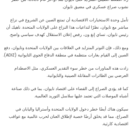
نشوب صراع عسكري في مضيق تايوان.
تأمل وحدة الاستخبارات الاقتصادية أن تمتنع الصين عن الشروع في نزاع
مباشر مع تايوان، نظرًا لتداعيات هذا النزاع على الولايات المتحدة. ناهيك أن
رئيس تايوان، تساي إنغ ون، رفض إعلان الاستقلال كهدف سياسي واضح.
ومع ذلك، فإن التوتر المتزايد في العلاقات بين الولايات المتحدة وتايوان، دفع
الصين إلى القيام بغارات منتظمة في منطقة الدفاع الجوي التايوانية (ADIZ).
زادت هذه المناورات من خطر سوء التقدير العسكري، مثل الاصطدام
العرضي بين الطائرات المقاتلة الصينية والتايوانية.
كما قد يؤدي الصراع إلى القضاء على اقتصاد تايوان، بما في ذلك صناعة
أشباه الموصلات التي تعتمد عليها سلاسل التوريد العالمية.
سيكون هناك أيضًا خطر دخول الولايات المتحدة وأستراليا واليابان في
الصراع، مما قد يخلق أرضًا خصبة لإطلاق العنان لحرب عالمية مع عواقب
اقتصادية كارثية.