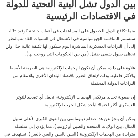
بين الدول تشل البنية التحتية للدولة
في الاقتصادات الرئيسية
بينما تكافح الدول للحصول على المساعدات في أعقاب جائحة كوفيد -19،
ستستمر المنافسة الجيوسياسية في الاشتعال في السنوات القادمة.بالنظر
إلى أن النزاعات العسكرية المباشرة اليوم سيكون لها تكلفة عالية جدًا. ولن
تحظى بقبول شعبي ضئيل (من بين الحكومات التي روجت لها).
علاوة على ذلك، يمكن أن تكون الهجمات الإلكترونية هي الطريقة الأبسط
والأكثر فاعلية. وذلك لإلحاق الضرر باقتصاد البلدان الأخرى وللانتقام من
النزاعات الدولية المحتملة.
إن صعوبة تحديد مرتكبي الهجمات الإلكترونية، تجعل أي تصعيد للتوتر
العسكري أكثر احتمالا ليأخذ شكل الحرب الإلكترونية.
يمكن أن ينجرّ عن هذا صدام دبلوماسي بين القوى الكبرى. (على سبيل
المثال، بين الولايات المتحدة والصين أو رُوسيا). مما يؤدي إلى سلسلة
متزايدة من الهجمات الإلكترونية (السن بالسن والعين بالعين). تستهدف في