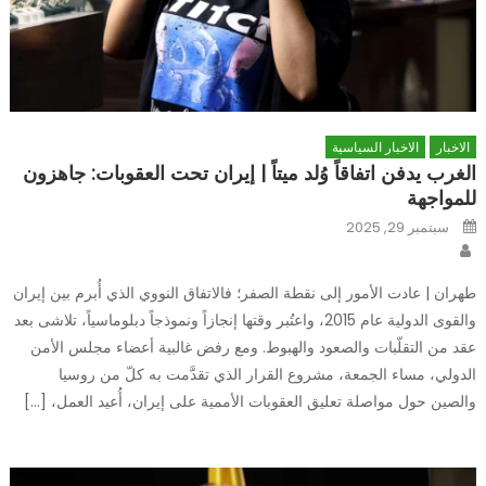
الاخبار
الاخبار السياسية
الغرب يدفن اتفاقاً وُلد ميتاً | إيران تحت العقوبات: جاهزون
للمواجهة
Posted
سبتمبر 29, 2025
on
Author
طهران | عادت الأمور إلى نقطة الصفر؛ فالاتفاق النووي الذي أُبرم بين إيران
والقوى الدولية عام 2015، واعتُبر وقتها إنجازاً ونموذجاً دبلوماسياً، تلاشى بعد
عقد من التقلّبات والصعود والهبوط. ومع رفض غالبية أعضاء مجلس الأمن
الدولي، مساء الجمعة، مشروع القرار الذي تقدَّمت به كلّ من روسيا
والصين حول مواصلة تعليق العقوبات الأممية على إيران، أُعيد العمل، […]