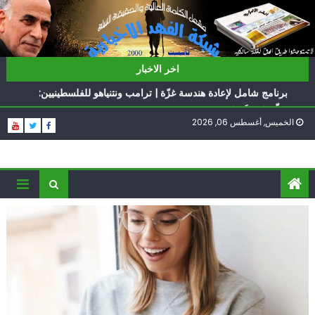
Ski
t
conten
ناشطة أمريكية يهودية تدعو الدول العربية لوقف التطبيع
اخر الاخبار
أيّ تحدّيات يواجهها حزب الله؟
برنامج شامل لإعادة هندسة غزّة | ترامب ونتنياهو للفلسطينيين:
سلّموا تسلَموا
الخميس, أغسطس 06, 2026
الغرب يدفن اتفاقاً وُلد ميتاً | إيران تحت العقوبات: جاهزون
للمواجهة
فؤاد شكر… «راوي» المقاومة
ناشطة أمريكية يهودية تدعو الدول العربية لوقف التطبيع
أيّ تحدّيات يواجهها حزب الله؟