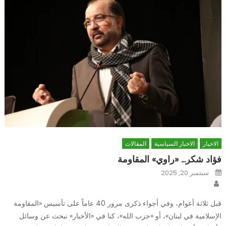
الاخبار
الاخبار السياسية
المقالات
فؤاد شكر… «راوي» المقاومة
Posted
سبتمبر 20, 2025
on
Author
قبل ثلاثة أعوام، وفي أجواء ذكرى مرور 40 عاماً على تأسيس «المقاومة
الإسلامية في لبنان»، أو «حزب الله»، كنا في «الأخبار» نبحث عن وسائل