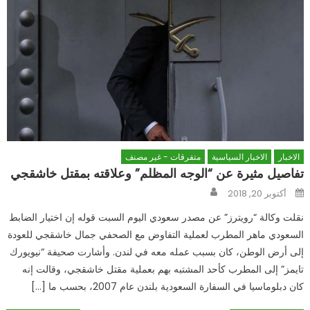
الاخبار
الاخبار السياسية
متفرقات - غير مصنف
تفاصيل مثيرة عن “الوجه المظلم” وعلاقته بمقتل خاشقجي
Author
Posted
أكتوبر 20, 2018
on
نقلت وكالة “رويترز” عن مصدر سعودي اليوم السبت قوله إن اختيار الضابط
السعودي ماهر المطرب لعملية التفاوض مع الصحفي جمال خاشقجي للعودة
إلى أرض الوطن، كان بسبب عمله معه في لندن. وأشارت صحيفة “نيويورك
تايمز” إلى المطرب كأحد المشتبه بهم بعملية مقتل خاشقجي، وقالت إنه
كان دبلوماسيا في السفارة السعودية بلندن عام 2007، بحسب ما […]