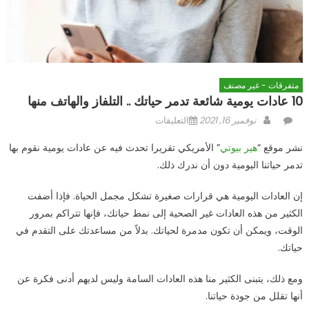
متفرقات - غير مصنف
10 عادات يومية شائعة تدمر حياتك .. التلفاز والهاتف منها
Author
Posted
على
نوفمبر 16, 2021
التعليقات
10
on
نشر موقع “
هير بيوتي
” الأمريكي تقريرا تحدث فيه عن عادات يومية نقوم بها
عادات
تدمر حياتنا اليومية دون أن ندرك ذلك.
يومية
شائعة
إن العادات اليومية هي قرارات صغيرة تشكل مجمل الحياة. فإذا أضفت
تدمر
الكثير من هذه العادات غير الصحية إلى نمط حياتك، فإنها تتراكم بمرور
حياتك
..
الوقت، ويمكن أن تكون مدمرة لحياتك. بدلاً من مساعدتك على التقدم في
التلفاز
حياتك.
والهاتف
منها
ومع ذلك، يتبنى الكثير منا هذه العادات السامة وليس لديهم أدنى فكرة عن
مغلقة
أنها تقلل من جودة حياتنا.