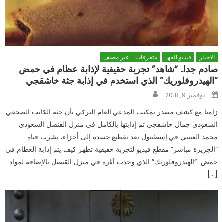
الاخبار
فيديو الفهد
متفرقات - غير مصنف
صادم جدا.. “شاهد” تجربة حقيقية لإذابة عظام في حمض
“الهيدروفلوريك” الذي استخدم في إذابة جثة خاشقجي
Author
Posted
نوفمبر 9, 2018
on
زامنا مع كشف مصدر بمكتب المدعي العام التركي بأن جثة الكاتب الصحفي
السعودي جمال خاشقجي تم إذابتها بالكامل في منزل القنصل السعودي
محمد العتيبي في إسطنبول بعد تقطيع جسده إلى أجزاء، نشرت قناة
“الجزيرة مباشر” مقطع فيديو لتجربة حقيقية تظهر كيف يتم إذابة العظام في
حمض “الهيدروفلوريك” الذي وجدت آثاره في منزل القنصل بالإضافة لمواد
[…]