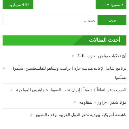
تصفّح
سوريا – العراق: «داعش» تعود… لتبقى أميركا
10 سيناريوهات محتملة ستحدث فوضى في الاقتصاد العالمي بحلول عام 2022
المقالات
البحث
عن:
أحدث المقالات
أيّ تحدّيات يواجهها حزب الله؟
برنامج شامل لإعادة هندسة غزّة | ترامب ونتنياهو للفلسطينيين: سلّموا
تسلَموا
الغرب يدفن اتفاقاً وُلد ميتاً | إيران تحت العقوبات: جاهزون للمواجهة
فؤاد شكر… «راوي» المقاومة
ناشطة أمريكية يهودية تدعو الدول العربية لوقف التطبيع