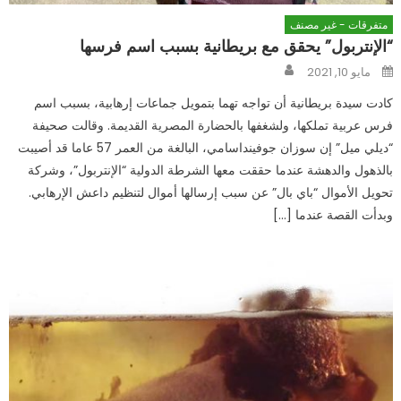
متفرقات - غير مصنف
“الإنتربول” يحقق مع بريطانية بسبب اسم فرسها
Author
Posted
مايو 10, 2021
on
كادت سيدة بريطانية أن تواجه تهما بتمويل جماعات إرهابية، بسبب اسم
فرس عربية تملكها، ولشغفها بالحضارة المصرية القديمة. وقالت صحيفة
“ديلي ميل” إن سوزان جوفينداسامي، البالغة من العمر 57 عاما قد أصيبت
بالذهول والدهشة عندما حققت معها الشرطة الدولية “الإنتربول”، وشركة
تحويل الأموال “باي بال” عن سبب إرسالها أموال لتنظيم داعش الإرهابي.
وبدأت القصة عندما […]