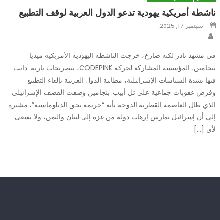
ناشطة أمريكية يهودية تدعو الدول العربية لوقف التطبيع
Posted
سبتمبر 17, 2025
on
Author
في مشهد نادر لكنه صارخ، خرجت الناشطة اليهودية الأمريكية ميديا
بنجامين، المؤسسة المشاركة لحركة CODEPINK، بتصريحات نارية أدانت
فيها بشدة السياسات الإسرائيلية، مطالبة الدول العربية بإلغاء التطبيع
وفرض عقوبات جماعية على تل أبيب. بنجامين وصفت القصف الإسرائيلي
الذي طال العاصمة القطرية الدوحة بأنه “جريمة بحق الدبلوماسية”، مشيرة
إلى أن إسرائيل تمارس إرهاب دولة من غزة إلى لبنان واليمن، ولا تسعى
لأي […]