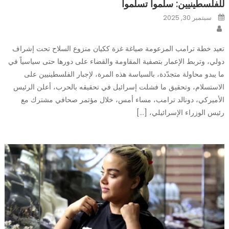
للفلسطينيين: سلّموا تسلَموا
Posted
سبتمبر 30, 2025
on
Author
تعيد خطة ترامب المزعومة صياغة غزة ككيان منزوع السلاح تحت إشراف
دولي، وتربط الإعمار بتصفية المقاومة والقضاء على دورها حتى سياسياً في
ما يبدو محاولة متجدّدة، بالسياسة هذه المرة، لإجبار الفلسطينيين على
الاستسلام، وتحقيق ما فشلت إسرائيل في تحقيقه بالحرب، أعلن الرئيس
الأميركي، دونالد ترامب، مساء أمس، خلال مؤتمر صحافي مشترك مع
رئيس الوزراء الإسرائيلي، […]