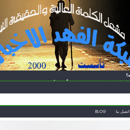
ه؟
ّة | ترامب ونتنياهو للفلسطينيين: سلّموا تسلَموا
ً | إيران تحت العقوبات: جاهزون للمواجهة
ة
الدول العربية لوقف التطبيع
اتصل بنا
BLOG