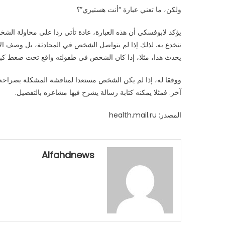
ولكن، ما تعني عبارة “أنت هستيري”؟
يؤكد لابوفسكي أن هذه العبارة، عادة تأتي ردا على محاولة ال
ننخدع به. لذلك إذا لم يتواصل الشخص في المحادثة، بل وصف الآخ
يحدث هذا، مثلا، إذا كان الشخص في طفولته واقع تحت ضغط كبي
ووفقا له، إذا لم يكن الشخص مستعدا لمناقشة المشكلة بصراحة
آخر. فمثلا يمكنه كتابة رسالة يشرح فيها مشاعره بالتفصيل.
المصدر: health.mail.ru
Alfahdnews