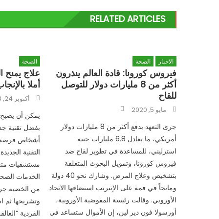
RELATED ARTICLES
الاخبار
الصحة
الصحة
فيروس كورونا: قادة العالم ينذرون
علاج يمنح ا
أكثر من 8 مليارات دولار للتوصل
أملا بالإنجاب
للقاح
Posted
أكتوبر 24, 2018
on
Author
Posted
مايو 5, 2020
on
يمكن أن يصبح ا
جرى التعهد بدفع أكثر من 8 مليارات دولار
أمريكي، ما يعادل 6.8 مليارات جنيه
أشخاص فرصة إ
استرليني، للمساعدة في تطوير لقاح ضد
فيروس كورونا، وتمويل البحوث المتعلقة
بتشخيص وعلاج المرض. وشارك نحو 40 دولة
الخدمات الصحية
ومانحاً في قمة على الإنترنت استضافها الاتحاد
من الخصية جرا
الأوروبي. وقالت رئيسة المفوضية الأوروبية،
وتشريحها ثم است
أورسولا فون دير لين، إن الأموال ستساعد في
الفردية “العالقة