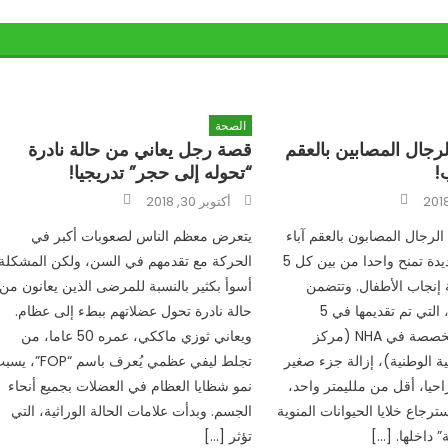
الصحة
لرجال المصابين بالعقم
قصة رجل يعاني من حالة نادرة
!
“تحوله إلى حجر” تدريجيا!
Author
Author
Posted
أكتوبر 30, 2018
on
لرجال المصابون بالعقم آباء
يتعرض معظم الناس لصعوبات أكبر في
بفضل تقنية جديدة تمنح واحدا من بين كل 5
الحركة مع تقدمهم في السن، ولكن المشكلة
نجاب الأطفال. وتتضمن
أسوأ بكثير بالنسبة للمرضى الذين يعانون من
التقنية الجديدة، التي تم تقديمها في 5
حالة نادرة تحول عضلاتهم ببطء إلى عظام.
مستشفيات متخصصة في NHA (مركز
ويعاني ثوزي ماككي، عمره 50 عاما، من
 الوطنية)، إزالة جزء صغير
تجلط ليفي عظمي يُعرف باسم “FOP”
حيا، أقل من ملليمتر واحد،
نمو شظايا العظام في العضلات بجميع أنحاء
رجاع خلايا الحيوانات المنوية
الجسم. وبدأت علامات الحالة الوراثية، التي
” داخلها. […]
تؤثر […]