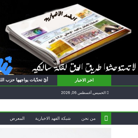
Ski
t
conten
أيّ تحدّيات يواجهها حزب الل
اخر الاخبار
برنامج شامل لإعادة هندسة غز
الخميس, أغسطس 06, 2026
الغرب يدفن اتفاقاً وُلد ميتا
فؤاد شكر… «راوي» المقاوم
ناشطة أمريكية يهودية تدعو 
من نحن
شبكة الفهد الاخبارية
المعرض