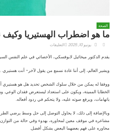
الصحة
ما هو اضطراب الهستيريا وكيف ن
Author
Posted
على
يونيو 10, 2025
التعليقات
on
ما
يقدم الدكتور ميخائيل لابوفسكي، الأخصائي في علم النفس السري
هو
اضطراب
ويشير العالم، إلى أننا عادة نسمع من يقول لآخر- أنت هستيري
الهستيريا
وكيف
ووفقا له يمكن من خلال سلوك الشخص تحديد هل هو هستيري أم لا
نتعامل
الخطايا المميتة، ويكون على استعداد ليستعرض فقدان الوعي. 
معه؟
باتهامات، ويرفع صوته عليه، ولا يتحكم في ردود أفعاله.
مغلقة
وبالإضافة إلى ذلك، لا يحاول التوصل إلى حل وسط يرضي الطر
مشاعره في موقف معين لمحاوره، بهدوء وفي حالة من التوازن، ف
محاوره على فهم بعضهما البعض بشكل أفضل.