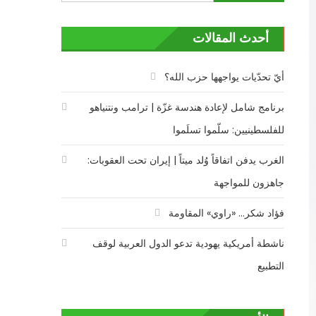
عن:
أحدث المقالات
أيّ تحدّيات يواجهها حزب الله؟
برنامج شامل لإعادة هندسة غزّة | ترامب ونتنياهو
للفلسطينيين: سلّموا تسلَموا
الغرب يدفن اتفاقاً وُلد ميتاً | إيران تحت العقوبات:
جاهزون للمواجهة
فؤاد شكر… «راوي» المقاومة
ناشطة أمريكية يهودية تدعو الدول العربية لوقف
التطبيع