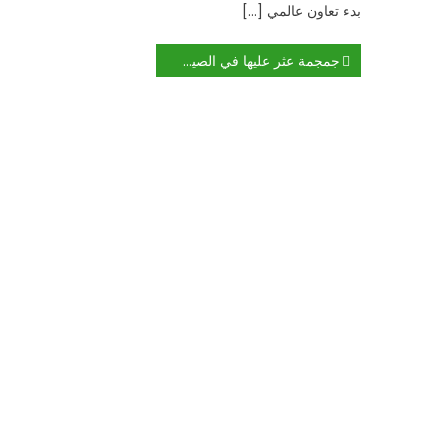
بدء تعاون عالمي […]
تصفّح
جمجمة عثر عليها في الصين لا تشبه أي سلف بشري!
المقالات