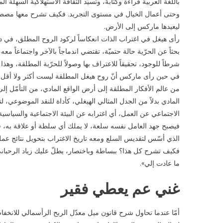
باللغة العربية قراءة وكتابةً، وتسيّد الثقافة الاستهلاكية السهلة 
وحتى أعمال الخيال في مستوى التجريد. فكيف تشرح معها مصطلحات
ليعيدها ماركس إلى الأرض.
رأى هيغل في اغتراب الذات انعكاساً لركود الروح المطلق، في دلا
بحثاً عن الحرّية حالة حتميّة، تقتضي اندماجاً بالآخر واجتماعاً مع
شرطاً للوجود، تحقيقاً للاعتراف بها وصولاً للحرّية المطلقة، وهذا 
في حين رأى ماركس أنّ روح هيغل المطلقة ليست أكثر ولا أقل 
من عالم الأفكار المطلقة إلى أرض الواقع المادي، من التأمّل إل
المادي بدلاً من الجدل المثالي الهيغلي، كأداة للنقد الموضوعي، ل
الاجتماعي عن العمل، أي اغترابه عن البيئة الاجتماعية والسياسية. 
فيصبح جهد العامل نفسه سلعة، لا يملك أي سلطة أو علاقة به، في
الذي أسّس لتقديس السلع ومعه تاريخ الاغتراب بتحويل نتائج ع
فكيف تشرح كل هذا؟ ببساطة وباختصار، يطلّ عليك زياد الرحباني 
ما عادت إلي».
غني عم يعطي فقير
أمّا عندما تحاول شرح قانون ميل معدّل الربح الرأسمالي للانخفا