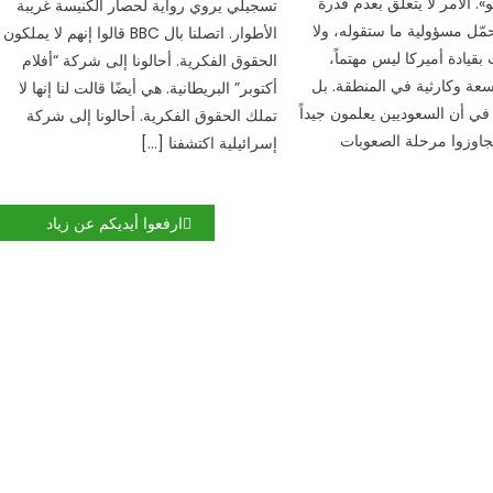
. الأمر لا يتعلق بعدم قدرة
تسجيلي يروي رواية لحصار الكنيسة غريبة
ّل مسؤولية ما ستقوله، ولا
الأطوار. اتصلنا بال BBC قالوا إنهم لا يملكون
قيادة أميركا ليس مهتماً،
الحقوق الفكرية. أحالونا إلى شركة “أفلام
عة وكارثية في المنطقة. بل
أكتوبر” البريطانية. هي أيضًا قالت لنا إنها لا
في أن السعوديين يعلمون جيداً
تملك الحقوق الفكرية. أحالونا إلى شركة
تجاوزوا مرحلة الصعوبات
إسرائيلية اكتشفنا […]
ارفعوا أيديكم عن زياد