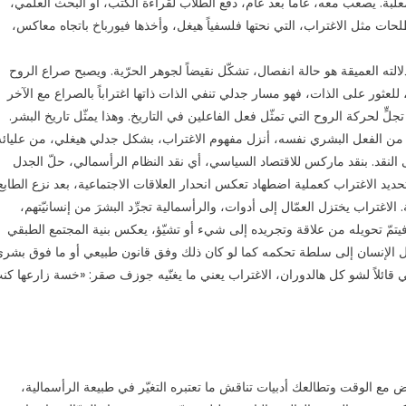
المعلّبة. يصعب معه، عاماً بعد عام، دفع الطلاب لقراءة الكتب، أو البحث العلمي،
 مثل الاغتراب، التي نحتها فلسفياً هيغل، وأخذها فيورباخ باتجاه معاكس،
لته العميقة هو حالة انفصال، تشكّل نقيضاً لجوهر الحرّية. ويصبح صراع الروح
ه، للعثور على الذات، فهو مسار جدلي تنفي الذات ذاتها اغتراباً بالصراع مع الآخر
تجلٍّ لحركة الروح التي تمثّل فعل الفاعلين في التاريخ. وهذا يمثّل تاريخ البشر.
من الفعل البشري نفسه، أنزل مفهوم الاغتراب، بشكل جدلي هيغلي، من عليائه
ى النقد. بنقد ماركس للاقتصاد السياسي، أي نقد النظام الرأسمالي، حلّ الجدل
تحديد الاغتراب كعملية اضطهاد تعكس انحدار العلاقات الاجتماعية، بعد نزع الطابع
الاغتراب يختزل العمّال إلى أدوات، والرأسمالية تجرِّد البشرَ من إنسانيّتهم،
تمّ تحويله من علاقة وتجريده إلى شيء أو تشيّؤ، يعكس بنية المجتمع الطبقي
مل الإنسان إلى سلطة تحكمه كما لو كان ذلك وفق قانون طبيعي أو ما فوق بشري
قائلاً لشو كل هالدوران، الاغتراب يعني ما يغنّيه جوزف صقر: «خسة زارعها كن
ض مع الوقت وتطالعك أدبيات تناقش ما تعتبره التغيّر في طبيعة الرأسمالية،