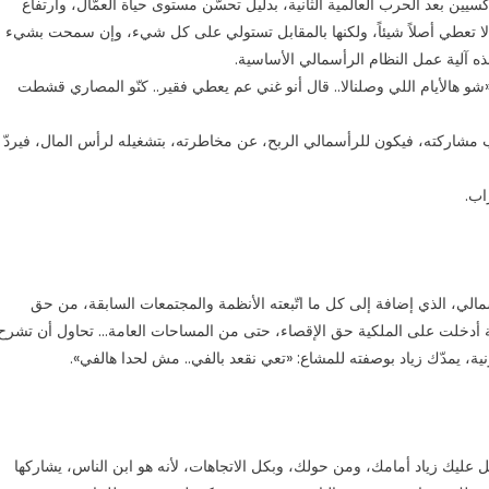
كسيين بعد الحرب العالمية الثانية، بدليل تحسّن مستوى حياة العمّال، وارتفاع
ي لا تعطي أصلاً شيئاً، ولكنها بالمقابل تستولي على كل شيء، وإن سمحت بشيء
 آلية عمل النظام الرأسمالي الأساسية.
«شو هالأيام اللي وصلنالا.. قال أنو غني عم يعطي فقير.. كنّو المصاري قشطت
سب مشاركته، فيكون للرأسمالي الربح، عن مخاطرته، بتشغيله لرأس المال، فيردّ
راب.
الي، الذي إضافة إلى كل ما اتّبعته الأنظمة والمجتمعات السابقة، من حق
مالية أدخلت على الملكية حق الإقصاء، حتى من المساحات العامة… تحاول أن تشرح
ية، يمدّك زياد بوصفته للمشاع: «تعي نقعد بالفي.. مش لحدا هالفي».
ليك زياد أمامك، ومن حولك، وبكل الاتجاهات، لأنه هو ابن الناس، يشاركها