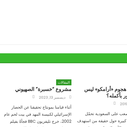
المقالات
هجوم «أرامكو» ليس
مشروع “خسبرة” الصهيوني
 بأكمله؟
Author
Posted
ديسمبر 13, 2023
on
Author
أثناء قيامنا بمونتاج تحقيقنا عن الحصار
عب على السعودية تحمّل
الإسرائيلي لكنيسة المهد في بيت لحم عام
كبيرة حول حقيقة من استهدف
2002، خرج تليفزيون BBC فجأةً بفيلم