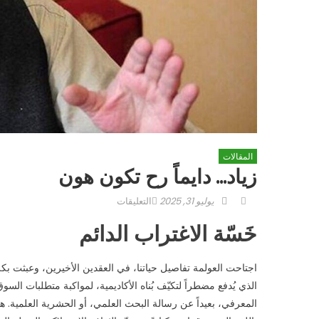
المقالات
زياد… دايماً رح تكون هون
Author
Posted
على
يوليو 31, 2025
التعليقات
on
زياد…
خَسّة الاغتراب الدائم
دايماً
رح
تكون
اجتاحت العولمة تفاصيل حياتنا، في العقدين الأخيرين، وعبثت بك
هون
الذي يُدفع مضطراً لتكيّف بُناه الأكاديمية، لمواكبة متطلبات السوق
مغلقة
المعرفي، بعيداً عن رسالة البحث العلمي، أو الحشرية العلمية. ه