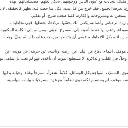
 مثلك، يتحادث مع عيون الناس ووجوههم، يحكي لغتهم، مصطلحاتهم، بهذه
ع، يعرفه الجميع، فقد خرج من كل بيت، لكل منا حصة فيه. يظهر كالحقيقة، لا ب
ستظل تستعين به وبشروحاته وأفكاره، كلما صعب شرح، أو تفكير.
زياد الرحباني وأعماله، يكفي أنك تحسّها، تردّدها، تحفظها، فهي تخاطبك،
لسوداء، وذهب بها عندما أتعبته إلى المسرح العبثي، ومن ثم إلى الكلمة المكتوبة،
ه رسائله بكل الاتجاهات، عسى أن يلتقطها من يجب عليه ذلك. لم يملّ، وهب
وقف، انتماء، دفاع عن البلد، عن أرضه، وناسه، عن حريته، عن هويته، عن
 وحلّ في القلب والذاكرة، لا يستطيع الموت أن يأخذه، فهو لم يغب بل تماهى مع
 المتمرّد، المواجه بكل الوسائل، كلاماً، شعراً، مسرحاً وغناء. وحياته بذاتها
سه موقف. لم يستسلم لكنه ذوى تضامناً مع غزة. مسرحياته بيانات سياسية،