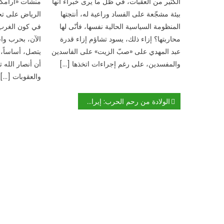
الكثير من العقبات، في ظلّ ما يرى خبراء أنها
منشآت «أرامكو»
بيئة مشجّعة على الفساد وراعية له، أنتجتها
الرياض على تحم
المنظومة السياسية الحالية نفسها، فأنّى لها
في كون الغرب ب
محاربتها؟ إزاء ذلك، يسود تشاؤم إزاء قدرة
الآن، بحرب واس
عبد المهدي على «صبّ الزيت» على الفاسدين
يتصل، أساساً، 
والمفسدين، على رغم إجراءات اتخذها […]
أن أنصار الله 
والعقوبات […]
تصفّح
الولادة من رحم الحرب: إيران أكثر تمسّكاً بخياراتها
المقالات