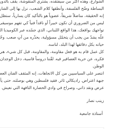
الشوارع، وهذه أكثر من سيفتقده، يشتري المنقوشة، يقف بالدور
البساطة وضّح الفلسفة، وأنطقها كلام الشعب، نزل بها إلى الشار
إنه الحقيقة، مناضلاً شريفاً، عضوياً هو بالتأكيد كان يسارياً، 
ليس من الضروري أن تكون خبيراً أو ناقداً فنياً كي تفهم موسيقى 
تواجهك بواقعك، هذا الواقع اللبناني، الذي جسّده عبر الكوميديا ا
علّه يشدّ من يجب أن يتحمّل مسؤولية، يحذّره من آتٍ صعب. وجّ
حياته بكل دقائقها لهذا البلد، لناسه.
كل عمل قام به هو فعل مقاومة، والمقاومة، قبل كل شيء، هي م
فكره، عن حرية العصافير فيه. لقّننا دروساً قاسية، دخل الوجدان
الوطن.
انتصر على السياسيين من كل الاتجاهات، إنه المثقف الفنان العضوي،
جبهة اعتراض. راديكالي ثائر. فقيد فلسطين وهي بوصلته. حتى يأ
عرض ونقد ذاتي، وصراخ في وادي الحضارة التافهة التي نعيش.
زينب نصار
أستاذة جامعية