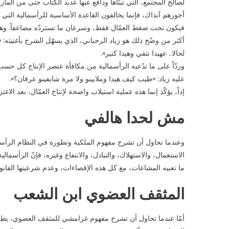
لصالح المجتمع، التي تبنّاها ودافع عنها عديد الكتاب حتى من المار
أجورهم آنذاك، فإنما يخالفون القاعدة الأساسية للرأسمالية الت
فيكون تحت ضغط العمّال فقط، وسرعان ما تستردّه مضاعفاً. وهذه
أكثر من وضّح ذلك هو زياد الرحباني، الذي يسهّل الشرح بأغنيته: 
لحالا.. عهيدا نتفي وهيدا كتير».
وردّاً على ما تدّعيه الرأسمالية من مكافأة عنصر الإنتاج كل ح
عليه زياد: «طيب كيف هيدا وملايينو ولا مرة شايفينو عرقان؟».
إذاً، يؤكّد إنما هذه عملية استيلاب واضحة لإنتاج العمّال، بعد الاغت
مش لحدا هالفي
وعندما تحاول أن تشرح مفهوم الملكية وتطوره في النظام الرأسم
الاستعمال، والاستهلاك، والتبادل، والانتفاع وغيره، فإنّ الرأس
ما تعنيه المشاعات، مع كل هذه الإقصاءات، وعدم شرعيتها القانون
المثقف العضوي ابن الشعب
أمّا عندما تحاول أن تشرح مفهوم غرامشي للمثقف العضوي، يطل ع