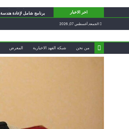
Ski
أيّ تحدّيات يواجهها حزب الل
t
برنامج شامل لإعادة هندسة غز
اخر الاخبار
conten
الغرب يدفن اتفاقاً وُلد ميتا
الجمعة, أغسطس 07, 2026
فؤاد شكر… «راوي» المقاوم
ناشطة أمريكية يهودية تدعو 
أيّ تحدّيات يواجهها حزب الل
من نحن
شبكة الفهد الاخبارية
المعرض