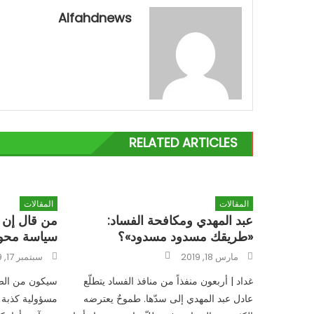
Alfahdnews
RELATED ARTICLES
المقالات
المقالات
عبد المهدي ومكافحة الفساد:
من قال إن 
«طريقك مسدود مسدود»؟
سياسة محور
Author
Posted
Posted
مارس 18, 2019
سبتمبر 17, 2019
on
on
غداد | أربعون منفذاً من منافذ الفساد يتطلّع
سيكون من الص
عادل عبد المهدي إلى سدّها. طموحٌ يعترضه
مسؤولية كذبة 