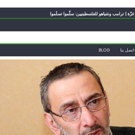
ه؟
ّة | ترامب ونتنياهو للفلسطينيين: سلّموا تسلَموا
ً | إيران تحت العقوبات: جاهزون للمواجهة
ة
الدول العربية لوقف التطبيع
ه؟
اتصل بنا
BLOG