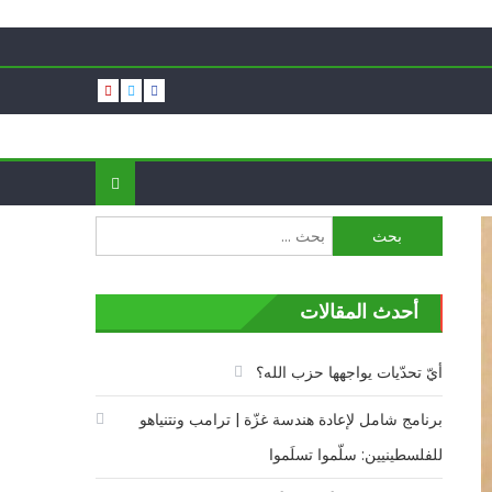
البحث
عن:
أحدث المقالات
أيّ تحدّيات يواجهها حزب الله؟
برنامج شامل لإعادة هندسة غزّة | ترامب ونتنياهو
للفلسطينيين: سلّموا تسلَموا