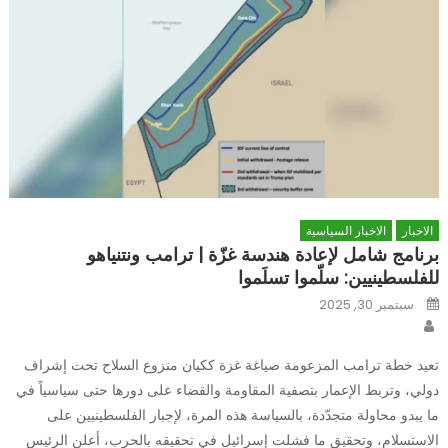
الاخبار
الاخبار السياسية
برنامج شامل لإعادة هندسة غزّة | ترامب ونتنياهو
للفلسطينيين: سلّموا تسلَموا
Posted
سبتمبر 30, 2025
on
Author
تعيد خطة ترامب المزعومة صياغة غزة ككيان منزوع السلاح تحت إشراف
دولي، وتربط الإعمار بتصفية المقاومة والقضاء على دورها حتى سياسياً في
ما يبدو محاولة متجدّدة، بالسياسة هذه المرة، لإجبار الفلسطينيين على
الاستسلام، وتحقيق ما فشلت إسرائيل في تحقيقه بالحرب، أعلن الرئيس