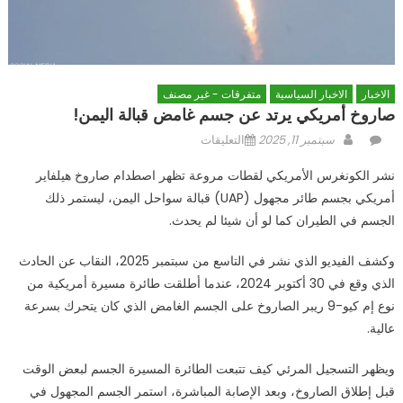
الاخبار
الاخبار السياسية
متفرقات - غير مصنف
صاروخ أمريكي يرتد عن جسم غامض قبالة اليمن!
Author
Posted
على
سبتمبر 11, 2025
التعليقات
on
صاروخ
نشر الكونغرس الأمريكي لقطات مروعة تظهر اصطدام صاروخ هيلفاير
أمريكي
أمريكي بجسم طائر مجهول (UAP) قبالة سواحل اليمن، ليستمر ذلك
يرتد
الجسم في الطيران كما لو أن شيئا لم يحدث.
عن
جسم
وكشف الفيديو الذي نشر في التاسع من سبتمبر 2025، النقاب عن الحادث
غامض
قبالة
الذي وقع في 30 أكتوبر 2024، عندما أطلقت طائرة مسيرة أمريكية من
اليمن!
نوع إم كيو-9 ريبر الصاروخ على الجسم الغامض الذي كان يتحرك بسرعة
مغلقة
عالية.
ويظهر التسجيل المرئي كيف تتبعت الطائرة المسيرة الجسم لبعض الوقت
قبل إطلاق الصاروخ، وبعد الإصابة المباشرة، استمر الجسم المجهول في