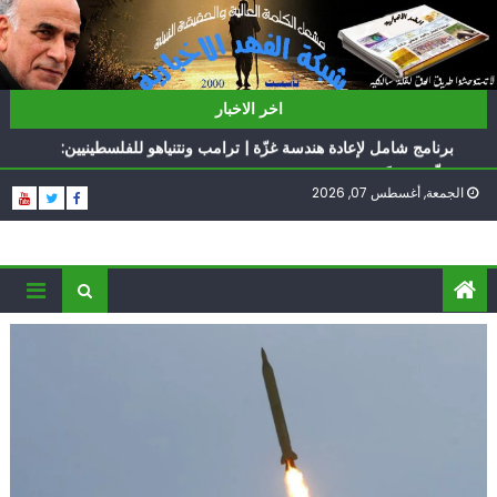
Ski
t
conten
ناشطة أمريكية يهودية تدعو الدول العربية لوقف التطبيع
اخر الاخبار
أيّ تحدّيات يواجهها حزب الله؟
برنامج شامل لإعادة هندسة غزّة | ترامب ونتنياهو للفلسطينيين:
سلّموا تسلَموا
الجمعة, أغسطس 07, 2026
الغرب يدفن اتفاقاً وُلد ميتاً | إيران تحت العقوبات: جاهزون
للمواجهة
فؤاد شكر… «راوي» المقاومة
ناشطة أمريكية يهودية تدعو الدول العربية لوقف التطبيع
أيّ تحدّيات يواجهها حزب الله؟