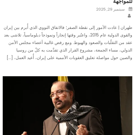
للمواجهة
Posted
سبتمبر 29, 2025
on
Author
طهران | عادت الأمور إلى نقطة الصفر؛ فالاتفاق النووي الذي أُبرم بين إيران
والقوى الدولية عام 2015، واعتُبر وقتها إنجازاً ونموذجاً دبلوماسياً، تلاشى بعد
عقد من التقلّبات والصعود والهبوط. ومع رفض غالبية أعضاء مجلس الأمن
الدولي، مساء الجمعة، مشروع القرار الذي تقدَّمت به كلّ من روسيا
والصين حول مواصلة تعليق العقوبات الأممية على إيران، أُعيد العمل، […]