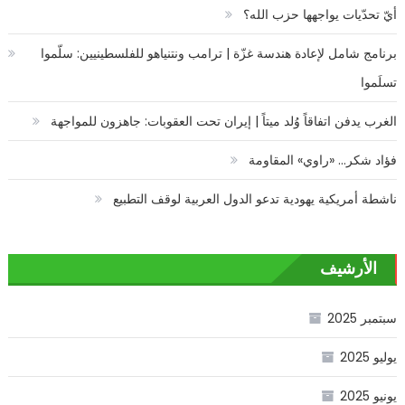
أيّ تحدّيات يواجهها حزب الله؟
برنامج شامل لإعادة هندسة غزّة | ترامب ونتنياهو للفلسطينيين: سلّموا
تسلَموا
الغرب يدفن اتفاقاً وُلد ميتاً | إيران تحت العقوبات: جاهزون للمواجهة
فؤاد شكر… «راوي» المقاومة
ناشطة أمريكية يهودية تدعو الدول العربية لوقف التطبيع
الأرشيف
سبتمبر 2025
يوليو 2025
يونيو 2025