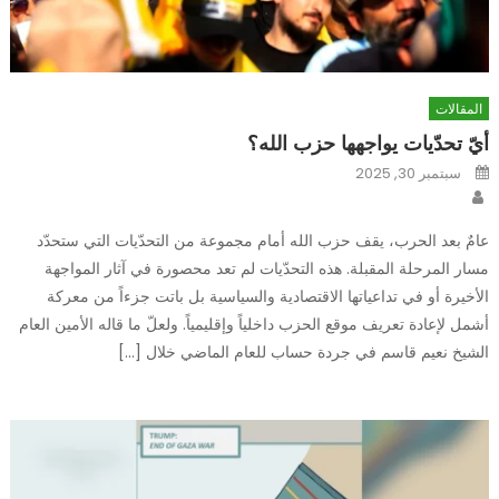
المقالات
أيّ تحدّيات يواجهها حزب الله؟
Posted
سبتمبر 30, 2025
on
Author
عامٌ بعد الحرب، يقف حزب الله أمام مجموعة من التحدّيات التي ستحدّد
مسار المرحلة المقبلة. هذه التحدّيات لم تعد محصورة في آثار المواجهة
الأخيرة أو في تداعياتها الاقتصادية والسياسية بل باتت جزءاً من معركة
أشمل لإعادة تعريف موقع الحزب داخلياً وإقليمياً. ولعلّ ما قاله الأمين العام
الشيخ نعيم قاسم في جردة حساب للعام الماضي خلال […]