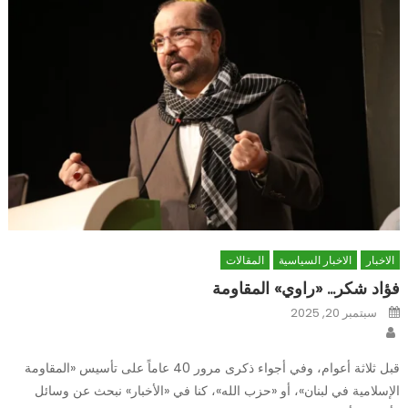
الاخبار
الاخبار السياسية
المقالات
فؤاد شكر… «راوي» المقاومة
Posted
سبتمبر 20, 2025
on
Author
قبل ثلاثة أعوام، وفي أجواء ذكرى مرور 40 عاماً على تأسيس «المقاومة
الإسلامية في لبنان»، أو «حزب الله»، كنا في «الأخبار» نبحث عن وسائل