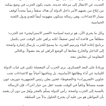
الحديث عن الانتقال إلى مرحلة جديدة، بحيث يكون الحزب في وضع يمكنه
من إبلاغ من يعنيهم الأمر داخل الدولة أن هناك سقفاً زمنياً محدداً لوقف
مسار الاعتداءات، وهي رسالة ستكون مفهومة أيضاً للعدو ودول اللجنة
الخماسية.
وكل ما يجري الآن، هو ترجمة لسياسة «الصبر الاستراتيجي» عند الحزب؛
منطلقاً من قاعدة أنه ليس ضعيفاً، لكنه يراهن على الوقت حتى يكتمل
برنامج إعادة البناء وترميم القدرة، ما يسمح للحزب بإرسال إشارة واضحة
إلى الداخل والخارج مفادها أن الوضع الراهن لم يعد مقبولاً، وبالتالي
المقاومة لن تتعايش معه.
وزيادةً على البعد العسكري، يرى الحزب أن المعضلة تكمن في غياب الدولة
اللبنانية عن أداء وظائفها الأساسية، بل وتناغمها أحياناً مع الاعتداءات تحت
عناوين «الضرورات» و«الضغوط». فحين يعلن رئيس الجمهورية جوزيف عون
نفسه متسائلاً ونافياً في الوقت نفسه: «هل من خيار آخر؟»، فإن الرسالة
بالنسبة إلى الحزب واضحة: رأس الدولة يسلّم بالعجز ويُقرّ من دون أن يقصد
بأن المواطن هو من عليه أن يجترح الحلول بدلاً من السلطة.