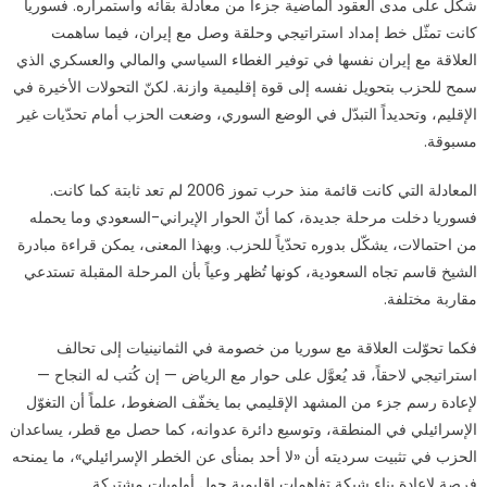
شكّل على مدى العقود الماضية جزءاً من معادلة بقائه واستمراره. فسوريا
كانت تمثّل خط إمداد استراتيجي وحلقة وصل مع إيران، فيما ساهمت
العلاقة مع إيران نفسها في توفير الغطاء السياسي والمالي والعسكري الذي
سمح للحزب بتحويل نفسه إلى قوة إقليمية وازنة. لكنّ التحولات الأخيرة في
الإقليم، وتحديداً التبدّل في الوضع السوري، وضعت الحزب أمام تحدّيات غير
مسبوقة.
المعادلة التي كانت قائمة منذ حرب تموز 2006 لم تعد ثابتة كما كانت.
فسوريا دخلت مرحلة جديدة، كما أنّ الحوار الإيراني-السعودي وما يحمله
من احتمالات، يشكّل بدوره تحدّياً للحزب. وبهذا المعنى، يمكن قراءة مبادرة
الشيخ قاسم تجاه السعودية، كونها تُظهر وعياً بأن المرحلة المقبلة تستدعي
مقاربة مختلفة.
فكما تحوّلت العلاقة مع سوريا من خصومة في الثمانينيات إلى تحالف
استراتيجي لاحقاً، قد يُعوَّل على حوار مع الرياض — إن كُتب له النجاح —
لإعادة رسم جزء من المشهد الإقليمي بما يخفّف الضغوط، علماً أن التغوّل
الإسرائيلي في المنطقة، وتوسيع دائرة عدوانه، كما حصل مع قطر، يساعدان
الحزب في تثبيت سرديته أن «لا أحد بمنأى عن الخطر الإسرائيلي»، ما يمنحه
فرصة لإعادة بناء شبكة تفاهمات إقليمية حول أولويات مشتركة.