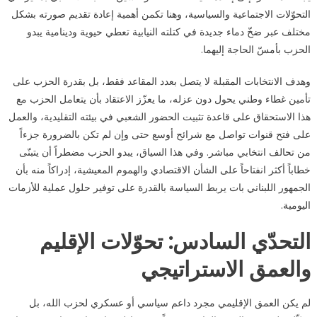
التحوّلات الاجتماعية والسياسية، وهنا تكمن أهمية إعادة تقديم صورته بشكل
مختلف عبر ضخّ دماء جديدة في كتلته النيابية تعطي حيوية ودينامية يبدو
الحزب بأمسّ الحاجة إليهما.
وهدف الانتخابات المقبلة لا يتصل بعدد المقاعد فقط، بل بقدرة الحزب على
تأمين غطاء وطني يحول دون عزله، ما يعزّز الاعتقاد بأن يتعامل الحزب مع
هذا الاستحقاق على قاعدة تثبيت الحضور الشعبي في بيئته التقليدية، والعمل
على فتح قنوات تواصل مع شرائح أوسع حتى وإن لم تكن بالضرورة جزءاً
من تحالف انتخابي مباشر. وفي هذا السياق، يبدو الحزب مضطراً أن يتبنّى
خطاباً أكثر انفتاحاً على الشأن الاقتصادي والهموم المعيشية، إدراكاً منه بأن
الجمهور اللبناني بات يربط السياسة بالقدرة على توفير حلول عملية للأزمات
اليومية.
التحدّي السادس: تحوّلات الإقليم
والعمق الاستراتيجي
لم يكن العمق الإقليمي مجرد داعم سياسي أو عسكري لحزب الله، بل