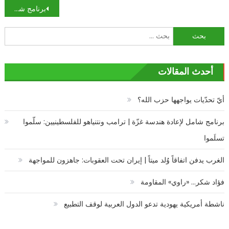
تصفّح
برنامج شامل لإعادة هندسة غزّة | ترامب ونتنياهو للفلسطينيين: سلّموا تسلَموا
المقالات
البحث
عن:
أحدث المقالات
أيّ تحدّيات يواجهها حزب الله؟
برنامج شامل لإعادة هندسة غزّة | ترامب ونتنياهو للفلسطينيين: سلّموا
تسلَموا
الغرب يدفن اتفاقاً وُلد ميتاً | إيران تحت العقوبات: جاهزون للمواجهة
فؤاد شكر… «راوي» المقاومة
ناشطة أمريكية يهودية تدعو الدول العربية لوقف التطبيع