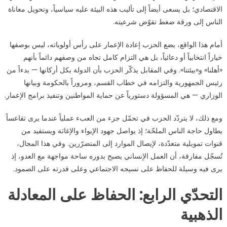
الاقتصادي؛ بل يسعى أيضاً إلى تأليب هذه البيئة عليه سياسياً، وتحويل معاناة
الناس إلى ورقة ضغط تقوّض شرعيته.
أمام هذا الواقع، يضع الحزب إعادة الإعمار على رأس أولوياته، ليس بوصفها
خياراً انتخابياً أو دعائياً، بل هي التزام كامل تجاه من وصفهم دائماً بأنهم
«أهلنا» و«بيئتنا». وفي المقابل يذكّر الحزب بأن الدولة بكل أركانها — بدءاً من
رئيس الجمهورية والتزامه في خطاب القسم، ومروراً بالحكومة وبيانها
الوزاري — هي المسؤولة دستورياً عن حماية المواطنين وتنفيذ برامج الإعمار.
ومع ذلك، لا يتردّد الحزب في تحمّل جزء من العبء عملياً عندما يرى تقاعساً
يطاول حاجة الناس الملحّة؛ إذ يواصل جهود الإيواء والإغاثة ويستفيد من
قنوات تمويلية متعدّدة، لإيصال الموارد إلى المتضرّرين. وفي هذا المجال،
تُسجّل مفارقة، أن العمل الإنساني يصبح بدوره ساحة مواجهة مع العدو، إذ
يرى فيه وسيلة للحفاظ على نسيجه الاجتماعي وعلى قدرته على الصمود.
التحدّي الرابع: الحفاظ على المعادلة
الذهبية