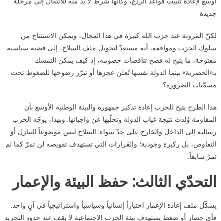
أوسع لإعادة تثبيت قواعد الردع، وكأنها شرط لا بد منه للانتقال إلى مرحلة
جديدة.
لكنّ المرونة عند حزب الله كبيرة في هذا المجال، ويمكن الاستنتاج من
سلوك الحزب ومواقفه، أنه مستعدّ لتحويل ملف السلاح، إلى قضية سياسية
مفتوحة، ما يتيح له فضح تناقضات خصومه، إذ كيف يمكن التمسك
بـ«الحصرية» بينما الدولة نفسها تُعلن عجزها أو تبرّر رضوخها للضغوط تحت
مسمّيات الضرورة؟
هذا الطرح يتيح للحزب إعادة تذكير جمهوره والبيئة الوطنية الأوسع بأن
المقاومة وُلدت نتيجة غياب الدولة وتخلّيها عن واجباتها. وبهذا، يوجّه الحزب
رسالته إلى الداخل والخارج على حدّ سواء: السلاح ليس موضوعاً للتنازل أو
التفاوض، بل ركيزة وجودية؛ والقرارات التي تستهدف تقويضه لن تمرّ كما لم
تمرّ سابقاً.
التحدّي الثالث: حفظ البيئة والإعمار
يشكّل ملف إعادة الإعمار اختباراً إنسانياً وسياسياً واستراتيجياً في آنٍ واحد.
فأي حصار أو ضغط يستهدف بيئة الحزب الاجتماعية لا يقف عند حدود التجريد