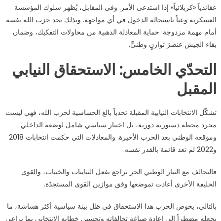
عقائدياً «كربلائياً» إذا استدعى الأمر. وفي المقابل، يُظهر سلوك المؤسسة
العسكرية وعياً باستحالة الدخول في أي مواجهة. وبذلك يجد حزب الله نفسه
أمام مهمة مزدوجة: حماية المعادلة الذهبية من محاولات التفكيك، وضمان
بقاء الجيش عنصرَ توازنٍ وطنيٍّ.
التحدّي الخامس: الاستحقاق النيابي
المقبل
تشكّل الانتخابات النيابية المقبلة تحدياً بالغ الحساسية لحزب الله، فهي ليست
مجرد محطة دستورية دورية، بل اختبار سياسي شامل لوضعه الداخلي
وموقعه الوطني بعد الحرب الأخيرة. والمعادلات التي حكمت انتخابات 2018
و2022 لم تعد قائمة بالقدر نفسه.
فالتحالف مع التيار الوطني الحر تراجع بفعل التباينات والخيبات، والقوى
الحليفة الأخرى أعادت تموضعها وفق موازين القوى المستجدّة.
بالتالي، يخوض الحزب هذا الاستحقاق في ظل بيئة سياسية أكثر هشاشة، ما
يجعله مضطراً إلى إعادة صياغة تحالفاته وتحسين خطابه الانتخابي بما يراعي