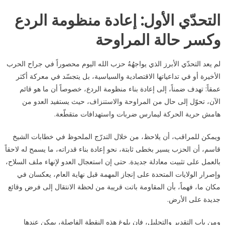
التحدّي الأول: إعادة منظومة الردع
وكسر حالة المراوحة
لم يعد التحدّي الأبرز الذي يواجهُهُ حزب الله اليوم محصوراً في جراح الحرب
الأخيرة أو في تداعياتها الاقتصادية والسياسية، بل يتجسّد في معركة أكثر
عمقاً: تهدف ضمناً، إلى إعادة بناء منظومة الردع، خصوصاً أن ما هو قائم
الآن، تحوّل إلى حال من المراوحة والاستنزاف، حيث يستفيد العدو من
هامش حرية الحركة ليمارس ضربات واستهدافات متقطّعة.
ويمكن للمراقب، أن يلاحظ، من خلال التدرّج الملحوظ في خطابات الشيخ
قاسم، أن الحزب يسير بخطى ثابتة، نحو إعادة بناء قدراته، ما يسمح له لاحقاً
بالعمل على تثبيت معادلة جديدة. حتى إن استعجال العدو لإنهاء ملف السلاح،
وإصرار الولايات المتحدة على إنجاز المهمة قبل نهاية العام، يعكسان في
مكان ما، فهماً، بأن المقاومة باتت قريبة من لحظة الانتقال إلى فرض وقائع
جديدة على الأرض.
ومن باب التقدير والتحليل، فإن بلوغ هذه النقطة الفاصلة، يمكن عندها