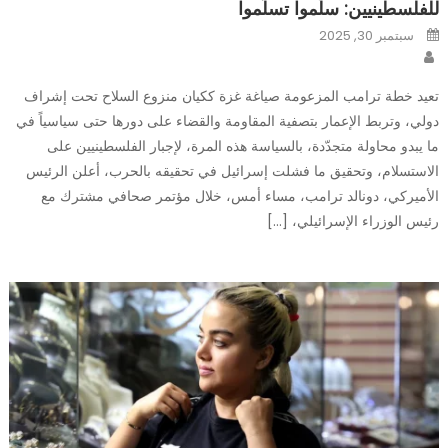
للفلسطينيين: سلّموا تسلَموا
Posted
سبتمبر 30, 2025
on
Author
تعيد خطة ترامب المزعومة صياغة غزة ككيان منزوع السلاح تحت إشراف
دولي، وتربط الإعمار بتصفية المقاومة والقضاء على دورها حتى سياسياً في
ما يبدو محاولة متجدّدة، بالسياسة هذه المرة، لإجبار الفلسطينيين على
الاستسلام، وتحقيق ما فشلت إسرائيل في تحقيقه بالحرب، أعلن الرئيس
الأميركي، دونالد ترامب، مساء أمس، خلال مؤتمر صحافي مشترك مع
رئيس الوزراء الإسرائيلي، […]