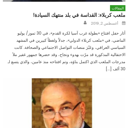
المقالات
ملعب كربلاء: القداسة في بلد منتهك السيادة!
Author
Posted
أغسطس 2, 2019
on
أثار حفل افتتاح «بطولة غرب آسيا لكرة القدم»، في 30 تموز/ يوليو
الماضي، في «ملعب كربلاء الدولي»، جدلاً ولغطاً كبيرين في المشهد
السياسي العراقي، وعَبْرَ منصات التواصل الاجتماعي والصحافة. كانت
الاحتفالية المذكورة قد مرّت بهدوء ونجاح، وقد حضرها جمهور غفير ملأ
مدرجات الملعب الذي اكتمل بناؤه، وتم افتتاحه منذ عامين، والذي يتسع لـ
30 ألف […]