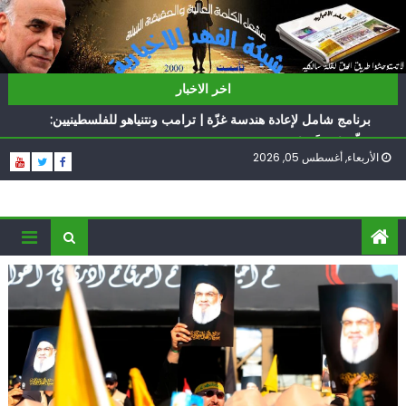
Ski
t
conten
ناشطة أمريكية يهودية تدعو الدول العربية لوقف التطبيع
اخر الاخبار
أيّ تحدّيات يواجهها حزب الله؟
برنامج شامل لإعادة هندسة غزّة | ترامب ونتنياهو للفلسطينيين:
سلّموا تسلَموا
الأربعاء, أغسطس 05, 2026
الغرب يدفن اتفاقاً وُلد ميتاً | إيران تحت العقوبات: جاهزون
للمواجهة
فؤاد شكر… «راوي» المقاومة
ناشطة أمريكية يهودية تدعو الدول العربية لوقف التطبيع
أيّ تحدّيات يواجهها حزب الله؟