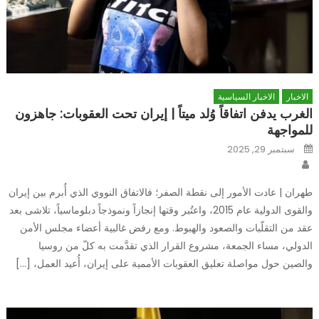
الاخبار
الاخبار السياسية
الغرب يدفن اتفاقاً وُلد ميتاً | إيران تحت العقوبات: جاهزون
للمواجهة
Posted
سبتمبر 29, 2025
on
Author
طهران | عادت الأمور إلى نقطة الصفر؛ فالاتفاق النووي الذي أُبرم بين إيران
والقوى الدولية عام 2015، واعتُبر وقتها إنجازاً ونموذجاً دبلوماسياً، تلاشى بعد
عقد من التقلّبات والصعود والهبوط. ومع رفض غالبية أعضاء مجلس الأمن
الدولي، مساء الجمعة، مشروع القرار الذي تقدَّمت به كلّ من روسيا
والصين حول مواصلة تعليق العقوبات الأممية على إيران، أُعيد العمل، […]