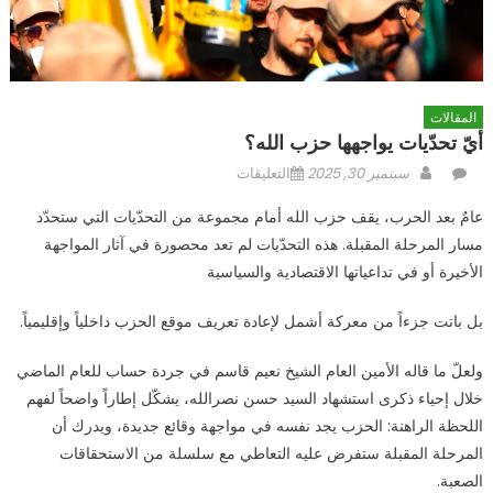
المقالات
أيّ تحدّيات يواجهها حزب الله؟
Author
Posted
على
سبتمبر 30, 2025
التعليقات
on
أيّ
عامٌ بعد الحرب، يقف حزب الله أمام مجموعة من التحدّيات التي ستحدّد
تحدّيات
مسار المرحلة المقبلة. هذه التحدّيات لم تعد محصورة في آثار المواجهة
يواجهها
الأخيرة أو في تداعياتها الاقتصادية والسياسية
حزب
الله؟
بل باتت جزءاً من معركة أشمل لإعادة تعريف موقع الحزب داخلياً وإقليمياً.
مغلقة
ولعلّ ما قاله الأمين العام الشيخ نعيم قاسم في جردة حساب للعام الماضي
خلال إحياء ذكرى استشهاد السيد حسن نصرالله، يشكّل إطاراً واضحاً لفهم
اللحظة الراهنة: الحزب يجد نفسه في مواجهة وقائع جديدة، ويدرك أن
المرحلة المقبلة ستفرض عليه التعاطي مع سلسلة من الاستحقاقات
الصعبة.