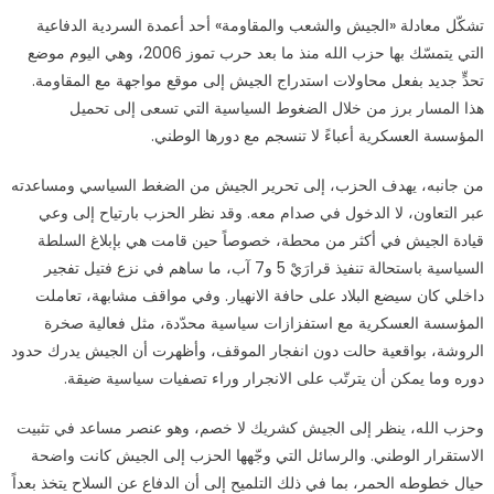
تشكّل معادلة «الجيش والشعب والمقاومة» أحد أعمدة السردية الدفاعية
التي يتمسّك بها حزب الله منذ ما بعد حرب تموز 2006، وهي اليوم موضع
تحدٍّ جديد بفعل محاولات استدراج الجيش إلى موقع مواجهة مع المقاومة.
هذا المسار برز من خلال الضغوط السياسية التي تسعى إلى تحميل
المؤسسة العسكرية أعباءً لا تنسجم مع دورها الوطني.
من جانبه، يهدف الحزب، إلى تحرير الجيش من الضغط السياسي ومساعدته
عبر التعاون، لا الدخول في صدام معه. وقد نظر الحزب بارتياح إلى وعي
قيادة الجيش في أكثر من محطة، خصوصاً حين قامت هي بإبلاغ السلطة
السياسية باستحالة تنفيذ قرارَيْ 5 و7 آب، ما ساهم في نزع فتيل تفجير
داخلي كان سيضع البلاد على حافة الانهيار. وفي مواقف مشابهة، تعاملت
المؤسسة العسكرية مع استفزازات سياسية محدّدة، مثل فعالية صخرة
الروشة، بواقعية حالت دون انفجار الموقف، وأظهرت أن الجيش يدرك حدود
دوره وما يمكن أن يترتّب على الانجرار وراء تصفيات سياسية ضيقة.
وحزب الله، ينظر إلى الجيش كشريك لا خصم، وهو عنصر مساعد في تثبيت
الاستقرار الوطني. والرسائل التي وجّهها الحزب إلى الجيش كانت واضحة
حيال خطوطه الحمر، بما في ذلك التلميح إلى أن الدفاع عن السلاح يتخذ بعداً