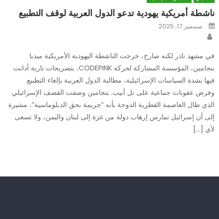
ناشطة أمريكية يهودية تدعو الدول العربية لوقف التطبيع
Posted
سبتمبر 17, 2025
on
Author
في مشهد نادر لكنه صارخ، خرجت الناشطة اليهودية الأمريكية ميديا
بنجامين، المؤسسة المشاركة لحركة CODEPINK، بتصريحات نارية أدانت
فيها بشدة السياسات الإسرائيلية، مطالبة الدول العربية بإلغاء التطبيع
وفرض عقوبات جماعية على تل أبيب. بنجامين وصفت القصف الإسرائيلي
الذي طال العاصمة القطرية الدوحة بأنه “جريمة بحق الدبلوماسية”، مشيرة
إلى أن إسرائيل تمارس إرهاب دولة من غزة إلى لبنان واليمن، ولا تسعى
لأي […]