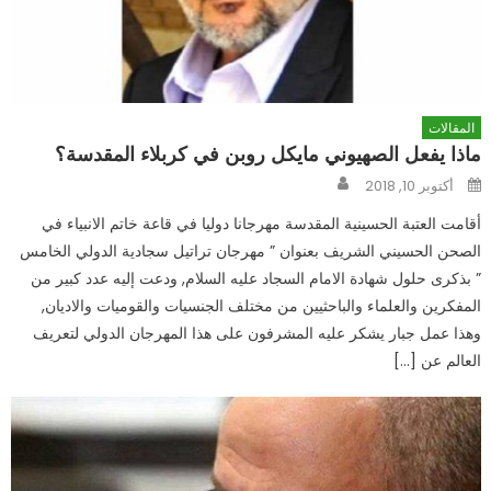
المقالات
ماذا يفعل الصهيوني مايكل روبن في كربلاء المقدسة؟
Author
Posted
أكتوبر 10, 2018
on
أقامت العتبة الحسينية المقدسة مهرجانا دوليا في قاعة خاتم الانبياء في
الصحن الحسيني الشريف بعنوان ” مهرجان تراتيل سجادية الدولي الخامس
” بذكرى حلول شهادة الامام السجاد عليه السلام, ودعت إليه عدد كبير من
المفكرين والعلماء والباحثيين من مختلف الجنسيات والقوميات والاديان,
وهذا عمل جبار يشكر عليه المشرفون على هذا المهرجان الدولي لتعريف
العالم عن […]