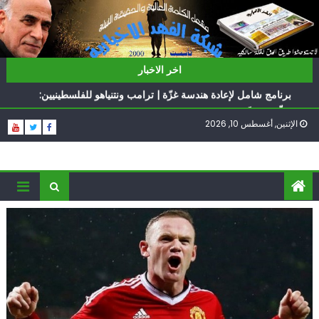
Ski
t
conten
ناشطة أمريكية يهودية تدعو الدول العربية لوقف التطبيع
اخر الاخبار
أيّ تحدّيات يواجهها حزب الله؟
برنامج شامل لإعادة هندسة غزّة | ترامب ونتنياهو للفلسطينيين:
سلّموا تسلَموا
الإثنين, أغسطس 10, 2026
الغرب يدفن اتفاقاً وُلد ميتاً | إيران تحت العقوبات: جاهزون
للمواجهة
فؤاد شكر… «راوي» المقاومة
ناشطة أمريكية يهودية تدعو الدول العربية لوقف التطبيع
أيّ تحدّيات يواجهها حزب الله؟