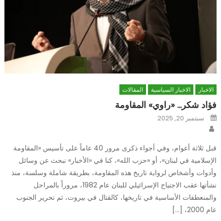
الاخبار
الاخبار السياسية
المقالات
فؤاد شكر… «راوي» المقاومة
Posted
سبتمبر 20, 2025
on
Author
قبل ثلاثة أعوام، وفي أجواء ذكرى مرور 40 عاماً على تأسيس «المقاومة
الإسلامية في لبنان»، أو «حزب الله»، كنا في «الأخبار» نبحث عن وسائل
وأدوات وأشخاص لرواية تاريخ هذه المقاومة، بطريقة شاملة وسلسة، منذ
نشأتها عقب الاجتياح الإسرائيلي للبنان عام 1982، مروراً بالمراحل
والمنعطفات الأساسية في تاريخها، كالقتال في بيروت، ثم تحرير الجنوب
عام 2000، […]