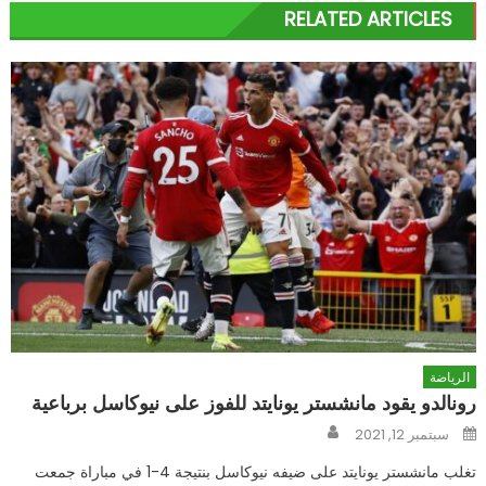
RELATED ARTICLES
الرياضة
رونالدو يقود مانشستر يونايتد للفوز على نيوكاسل برباعية
Author
Posted
سبتمبر 12, 2021
on
تغلب مانشستر يونايتد على ضيفه نيوكاسل بنتيجة 4-1 في مباراة جمعت