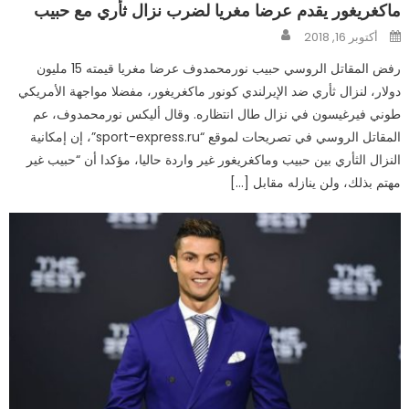
ماكغريغور يقدم عرضا مغريا لضرب نزال ثأري مع حبيب
Author
Posted
أكتوبر 16, 2018
on
رفض المقاتل الروسي حبيب نورمحمدوف عرضا مغريا قيمته 15 مليون
دولار، لنزال ثأري ضد الإيرلندي كونور ماكغريغور، مفضلا مواجهة الأمريكي
طوني فيرغيسون في نزال طال انتظاره. وقال أليكس نورمحمدوف، عم
المقاتل الروسي في تصريحات لموقع “sport-express.ru”، إن إمكانية
النزال الثأري بين حبيب وماكغريغور غير واردة حاليا، مؤكدا أن “حبيب غير
مهتم بذلك، ولن ينازله مقابل […]