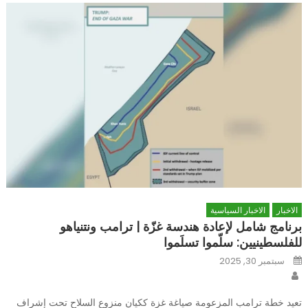
الاخبار
الاخبار السياسية
برنامج شامل لإعادة هندسة غزّة | ترامب ونتنياهو
للفلسطينيين: سلّموا تسلَموا
Posted
سبتمبر 30, 2025
on
Author
تعيد خطة ترامب المزعومة صياغة غزة ككيان منزوع السلاح تحت إشراف