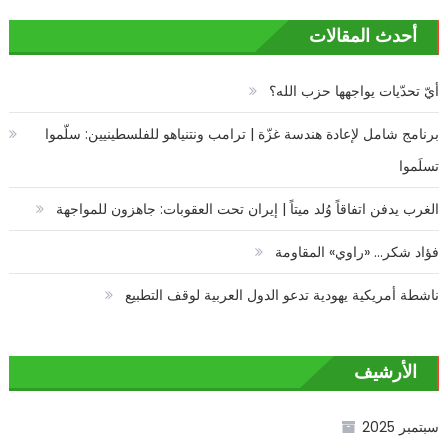
أحدث المقالات
أيّ تحدّيات يواجهها حزب الله؟
برنامج شامل لإعادة هندسة غزّة | ترامب ونتنياهو للفلسطينيين: سلّموا
تسلَموا
الغرب يدفن اتفاقاً وُلد ميتاً | إيران تحت العقوبات: جاهزون للمواجهة
فؤاد شكر… «راوي» المقاومة
ناشطة أمريكية يهودية تدعو الدول العربية لوقف التطبيع
الأرشيف
سبتمبر 2025