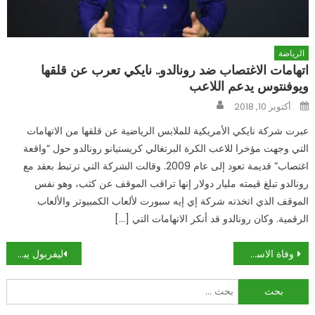
الرياضة
اتهامات الاغتصاب ضد رونالدو.. نايكي تعرب عن قلقها
ويوفنتوس يدعم اللاعب
Author
Posted
أكتوبر 10, 2018
on
عبرت شركة نايكي الأمريكية للملابس الرياضية عن قلقها من الاتهامات
التي وجهت مؤخرا للاعب الكرة البرتغالي كريستيانو رونالدو حول “واقعة
اغتصاب” قديمة تعود إلى عام 2009. وقالت الشركة التي ترتبط بعقد مع
رونالدو تبلغ قيمته مليار دولار إنها تراقب الموقف عن كثب، وهو نفس
الموقف الذي اتخذته شركة إي إيه سبورت لألعاب الكمبيوتر والألعاب
الرقمية. وكان رونالدو قد أنكر الاتهامات التي […]
تصفّح
وفاة الاسطورة محمد علي كلاي
ليفربول يبلغ نهائي كأس رابطة الأندية الإنجليزية بركلات الترجيح
المقالات
البحث
عن: