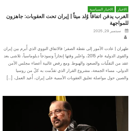
الاخبار
الاخبار السياسية
الغرب يدفن اتفاقاً وُلد ميتاً | إيران تحت العقوبات: جاهزون
للمواجهة
Posted
سبتمبر 29, 2025
on
Author
طهران | عادت الأمور إلى نقطة الصفر؛ فالاتفاق النووي الذي أُبرم بين إيران
والقوى الدولية عام 2015، واعتُبر وقتها إنجازاً ونموذجاً دبلوماسياً، تلاشى بعد
عقد من التقلّبات والصعود والهبوط. ومع رفض غالبية أعضاء مجلس الأمن
الدولي، مساء الجمعة، مشروع القرار الذي تقدَّمت به كلّ من روسيا
والصين حول مواصلة تعليق العقوبات الأممية على إيران، أُعيد العمل، […]