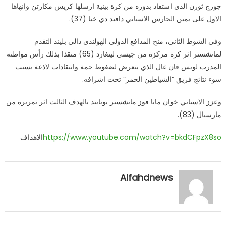
جورج ثورن الذي استفاد بدوره من كرة بينية ارسلها كريس مكارتن وانهاها
الاول على يمين الحارس الاسباني دافيد دي خيا
(
37
).
وفي الشوط الثاني، منح المدافع الدولي الهولندي دالي بليند التقدم
لمانشستر اثر كرة مركزة من جيسي لينغارد (65) منقذا بذلك رأس مواطنه
المدرب لويس فان غال الذي يتعرض لضغوط جمة وانتقادات لاذعة بسبب
سوء نتائج فريق
“
الشياطين الحمر” تحت اشرافه
.
وعزز الاسباني خوان ماتا فوز مانشستر يونايتد بالهدف الثالث اثر تمريرة من
مارسيال
(
83
).
https://www.youtube.com/watch?v=bkdCFpzX8so
الاهداف
Alfahdnews