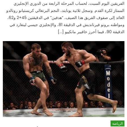
الفريقين اليوم السبت، لحساب المرحلة الرابعة من الدوري الإنجليزي
الممتاز لكرة القدم. وسجل ثلاثية يونايتد، النجم البرتغالي كريستيانو رونالدو
العائد إلى صفوف الفريق هذا الصيف، “هدفين” في الدقيقتين 45+2 و62،
ومواطنه برونو فيرنانديش في الدقيقة 81، والإنجليزي جيسي لينغارد في
الدقيقة 90، فيما أحرز خافيير مانكييو […]
الرياضة