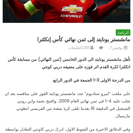
الرياضة
مانشستر يونايتد إلى ثمن نهائي كأس إنكلترا
Posted
Author
على
نوفمبر 7, 2017
التعليقات
on
مانشستر
تأهل مانشستر يونايتد الى الدور الخامس (ثمن النهائي) من مسابقة كأس
يونايتد
انكلترا لكرة القدم اثر فوزه على مضيفه دربي كونتي
إلى
ثمن
من الدرجة الاولى 3-1 الجمعة في الدور الرابع
.
نهائي
كأس
على ملعب “ايبرو ستاديوم” جدد مانشستر يونايتد الفوز على منافسه بعد ان
إنكلترا
تغلب عليه 4-1 في ثمن نهائي العام 2009، وافتتح نجمه واين روني
مغلقة
التسجيل في الدقيقة 16 بعدما تلقى كرة متقنة من الفرنسي انطوني
مارسيال
.
وفي الدقائق الاخيرة من الشوط الاول، ادرك دربي كاونتي التعادل بواسطة