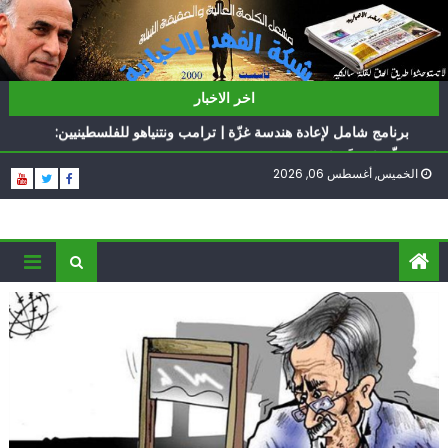
Ski
t
conten
ناشطة أمريكية يهودية تدعو الدول العربية لوقف التطبيع
اخر الاخبار
أيّ تحدّيات يواجهها حزب الله؟
برنامج شامل لإعادة هندسة غزّة | ترامب ونتنياهو للفلسطينيين:
سلّموا تسلَموا
الخميس, أغسطس 06, 2026
الغرب يدفن اتفاقاً وُلد ميتاً | إيران تحت العقوبات: جاهزون
للمواجهة
فؤاد شكر… «راوي» المقاومة
ناشطة أمريكية يهودية تدعو الدول العربية لوقف التطبيع
أيّ تحدّيات يواجهها حزب الله؟