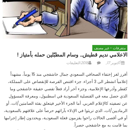
متفرقات - غير مصنف
الاعلامي نديم قطيش… وسام المطبّلين حمله بأمتياز !
Posted
Author
على
أكتوبر 17, 2018
التعليقات
on
الاعلامي
أفرز لغز إختفاء الصحافي السعودي جمال خاشقجي منذ 15 يوماً، مشهداً
نديم
إعلامياً انشطر الى 3 أجزاء. جزء اقتنص الفرصة للإنقضاض على المملكة،
قطيش…
كقطر وأذرعها الإعلامية، وجزء آخر أراد فعلاً تقصي حقيقة خاشقجي وما
وسام
المطبّلين
الذي حصل معه في القنصلية السعودية في اسطنبول، ومعرفة المسؤول
حمله
عن تصفيته كالإعلام الغربي. أما الجزء الأخير فيتعلق بفئة الصامتين/ات، أو
بأمتياز
الرماديين/ات، الذي تريثوا في الإدلاء بآرائهم حرصاً على علاقتهم بالسعودية،
!
أو في أقصى الحالات راحوا يقزمون فعلة السعودية، ويحددون إطار إجرامها
مغلقة
بما قامت به مع خاشقجي حصراً.