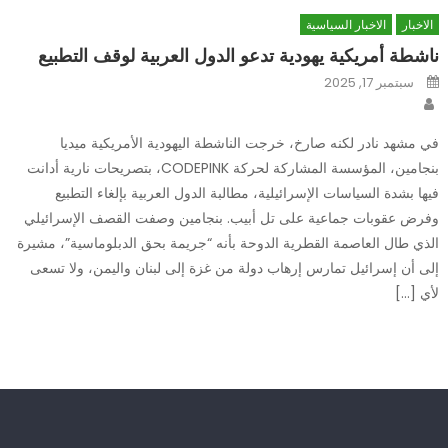
الاخبار
الاخبار السياسية
ناشطة أمريكية يهودية تدعو الدول العربية لوقف التطبيع
Posted
سبتمبر 17, 2025
on
Author
في مشهد نادر لكنه صارخ، خرجت الناشطة اليهودية الأمريكية ميديا
بنجامين، المؤسسة المشاركة لحركة CODEPINK، بتصريحات نارية أدانت
فيها بشدة السياسات الإسرائيلية، مطالبة الدول العربية بإلغاء التطبيع
وفرض عقوبات جماعية على تل أبيب. بنجامين وصفت القصف الإسرائيلي
الذي طال العاصمة القطرية الدوحة بأنه “جريمة بحق الدبلوماسية”، مشيرة
إلى أن إسرائيل تمارس إرهاب دولة من غزة إلى لبنان واليمن، ولا تسعى
لأي […]