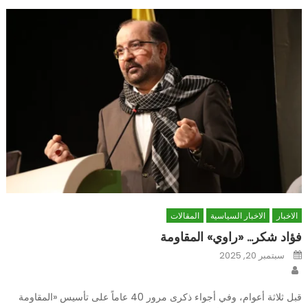
الاخبار
الاخبار السياسية
المقالات
فؤاد شكر… «راوي» المقاومة
Posted
سبتمبر 20, 2025
on
Author
قبل ثلاثة أعوام، وفي أجواء ذكرى مرور 40 عاماً على تأسيس «المقاومة