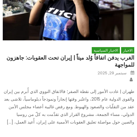
الاخبار
الاخبار السياسية
الغرب يدفن اتفاقاً وُلد ميتاً | إيران تحت العقوبات: جاهزون
للمواجهة
Posted
سبتمبر 29, 2025
on
Author
طهران | عادت الأمور إلى نقطة الصفر؛ فالاتفاق النووي الذي أُبرم بين إيران
والقوى الدولية عام 2015، واعتُبر وقتها إنجازاً ونموذجاً دبلوماسياً، تلاشى بعد
عقد من التقلّبات والصعود والهبوط. ومع رفض غالبية أعضاء مجلس الأمن
الدولي، مساء الجمعة، مشروع القرار الذي تقدَّمت به كلّ من روسيا
والصين حول مواصلة تعليق العقوبات الأممية على إيران، أُعيد العمل، […]