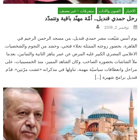
الاخبار
الفنون والاداب
متفرقات - غير مصنف
رحل حمدي قنديل… أمّة مهنّد باقية وتتمدّد
Author
Posted
نوفمبر 2, 2018
on
يوم أمس شيّعت مصر حمدي قنديل، من مسجد الرحمن الرحيم في
القاهرة، بحضور زوجته الممثلة نجلاء فتحي، وحشد من النجوم والشخصيات.
الاعلامي المصري الكبير غلبه المرض عن عمر يناهز الثانية والثمانين، بعدما
ملأ الشاشات بحضوره الصاخب. وكان الشاهد المميز، منذ الخمسينيات، على
مراحل وانعطافات سياسيّة مهمة، تناولها في مذكراته «عشت مرّتين». قدّم
قنديل برامج شهيرة […]