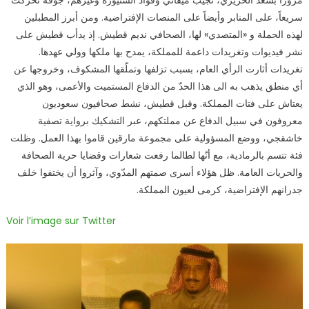
سريعاً، على المنابر وأيضاً على المنصات الإفتراضية. ومن أبرز المطبلين
لهذه الحملة و «المتصدي» لها، الصحافي نديم قطيش. إذ يدأب قطيش على
نشر فيديوات وتغريدات داعمة للمملكة، يمدح بها ملكها وولي عهدها.
تغريدات أثارت الرأي العام، بسبب تزلفها وتملّقها المشكوف، وخروجها عن
أي منطق يذهب به الى هذا الحدّ من الدفاع المستميت والأعمى، وهو الذي
يعتاش على فتات المملكة. وقبل قطيش، نشط صحافيون سعوديون
معروفون في سبيل الدفاع عن مملتكهم، عبر التشكيك برواية تصفية
خاشقجي، ووضع المسؤولية على مجموعة مارقين قاموا بهذا العمل. وظلت
فئة تتسم بالرمادية، مع أنّها لطالما رفعت شعارات وقضايا حرية الصحافة
والحريات العامة. ظل هؤلاء أسرى صمتهم المدّوي، وآثروا أن يختفوا خلف
جدرانهم الإفتراضية، كرمى لعيون المملكة.
Voir l’image sur Twitter