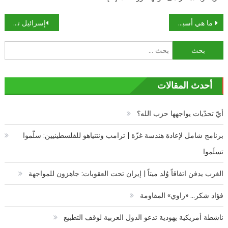
تصفّح
ما هي أسباب خسارة المنتخب الإسباني أمام إنكلترا؟
إسرائيل تقصف غزة ردا على استهداف بئر السبع
المقالات
البحث
عن:
أحدث المقالات
أيّ تحدّيات يواجهها حزب الله؟
برنامج شامل لإعادة هندسة غزّة | ترامب ونتنياهو للفلسطينيين: سلّموا
تسلَموا
الغرب يدفن اتفاقاً وُلد ميتاً | إيران تحت العقوبات: جاهزون للمواجهة
فؤاد شكر… «راوي» المقاومة
ناشطة أمريكية يهودية تدعو الدول العربية لوقف التطبيع