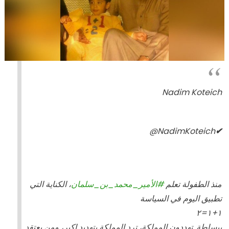
Nadim Koteich
@NadimKoteich
✔
منذ الطفولة تعلم
#
الأمير_محمد_بن_سلمان
، الكناية التي
تطبيق اليوم في السياسة
١+١=٢
ببساطة. تهددون المملكة، ترد المملكة بتهديد اكبر، ومن يعتقد