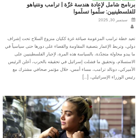
برنامج شامل لإعادة هندسة غزّة | ترامب ونتنياهو
للفلسطينيين: سلّموا تسلَموا
Posted
سبتمبر 30, 2025
on
Author
تعيد خطة ترامب المزعومة صياغة غزة ككيان منزوع السلاح تحت إشراف
دولي، وتربط الإعمار بتصفية المقاومة والقضاء على دورها حتى سياسياً في
ما يبدو محاولة متجدّدة، بالسياسة هذه المرة، لإجبار الفلسطينيين على
الاستسلام، وتحقيق ما فشلت إسرائيل في تحقيقه بالحرب، أعلن الرئيس
الأميركي، دونالد ترامب، مساء أمس، خلال مؤتمر صحافي مشترك مع
رئيس الوزراء الإسرائيلي، […]