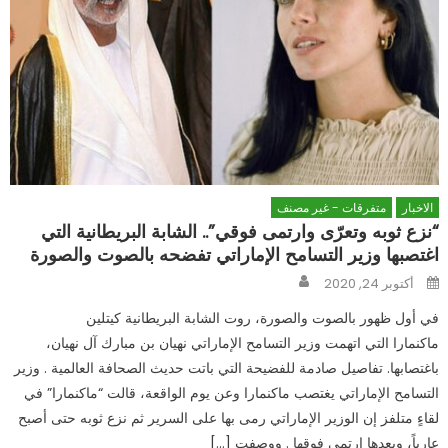
الاخبار
متفرقات - غير مصنف
“نزع ثوبه وتعرّى وارتمى فوقي”.. الشابة البريطانية التي
اغتصبها وزير التسامح الإماراتي تفضحه بالصوت والصورة
Author
Posted
أكتوبر 24, 2020
on
في أول ظهور بالصوت والصورة، روت الشابة البريطانية كيتلين
ماكنمارا التي اتهمت وزير التسامح الإماراتي نهيان بن مبارك آل نهيان،
باغتصابها. تفاصيل صادمة للفضيحة التي باتت حديث الصحافة العالمية . وزير
التسامح الإماراتي يغتصب ماكنمارا وعن يوم الواقعة، قالت “ماكنمارا” في
لقاءٍ متلفز إن الوزير الإماراتي رمى بها على السرير ثم نزع ثوبه حتى أصبح
عارياً، وبعدها ارتمى فوقها . ووصفت […]