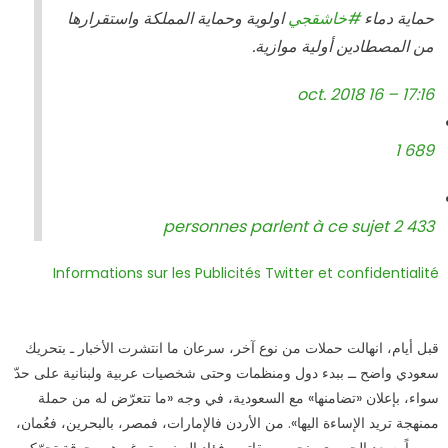
حماية دماء
#
خاشقجي
اولوية وحماية المملكة واستقرارها
من المصطادين أولية موازية.
17:16 – 16 oct. 2018
1 689
2 433 personnes parlent à ce sujet
Informations sur les Publicités Twitter et confidentialité
قبل أيام، انهالت حملات من نوع آخر، سرعان ما انتشرت الأخبار ـ بتحريك
سعودي واضح ــ ببدء دول ومنظمات وحتى شخصيات عربية ولبنانية على حدّ
سواء، بإعلان «تضامنها» مع السعودية، في وجه «ما تتعرّض له من حملة
ممنهجة تريد الإساءة اليها». من الأردن فالإمارات، فمصر، بالبحرين، فعُمان،
مروراً بسعد الحريري، نجيب ميقاتي وفؤاد السنيورة وغيرهم، جوقة تحرّكت