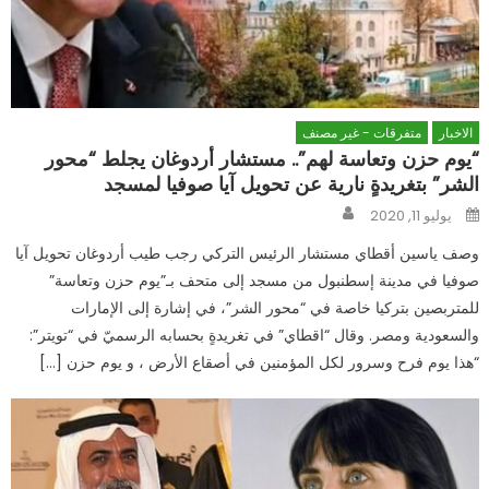
الاخبار
متفرقات - غير مصنف
“يوم حزن وتعاسة لهم”.. مستشار أردوغان يجلط “محور
الشر” بتغريدةٍ نارية عن تحويل آيا صوفيا لمسجد
Author
Posted
يوليو 11, 2020
on
وصف ياسين أقطاي مستشار الرئيس التركي رجب طيب أردوغان تحويل آيا
صوفيا في مدينة إسطنبول من مسجد إلى متحف بـ”يوم حزن وتعاسة”
للمتربصين بتركيا خاصة في “محور الشر”، في إشارة إلى الإمارات
والسعودية ومصر. وقال “اقطاي” في تغريدةٍ بحسابه الرسميّ في “تويتر”:
“هذا يوم فرح وسرور لكل المؤمنين في أصقاع الأرض ، و يوم حزن […]