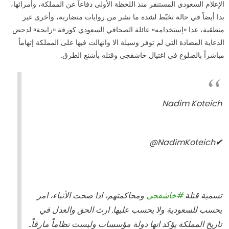
الإعلام السعودي المستنفر منذ اللحظة الأولى دفاعاً عن المملكة، وأمرائها،
بدا أيضاً في حالة تخبّط لشدة ما نشر من روايات متضاربة، وأخرى غير
منطقية، عدا «إستخدامه» عائلة الصحافي السعودي كورقة «رابحة» لدحض
الدعاية المضادة التي لم توفر وسيلة الا وانهالت فيها على المملكة إتهاماً
مباشراً بالضلوع في اغتيال خاشقجي وقتله بأشنع الطرق.
Nadim Koteich
@NadimKoteich
✔
تسمية قتلة
#
خاشقجي
ومحاكمتهم، اذا صحت الأنباء، امر
يحسب للسعودية ولا يحسب عليها. ارث الحق والعدل في
تاريخ المملكة يؤكد انها دولة مؤسسات وليست نظاماً مارقاً..