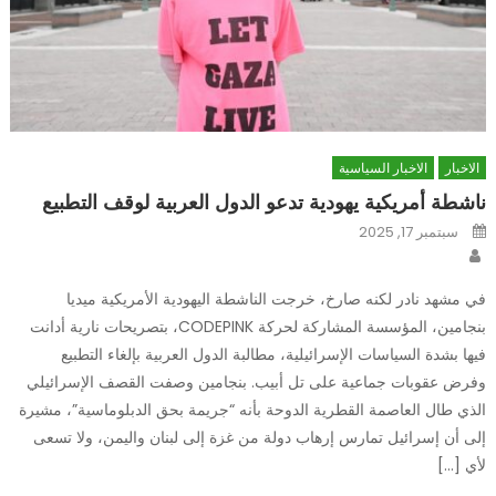
الاخبار
الاخبار السياسية
ناشطة أمريكية يهودية تدعو الدول العربية لوقف التطبيع
Posted
سبتمبر 17, 2025
on
Author
في مشهد نادر لكنه صارخ، خرجت الناشطة اليهودية الأمريكية ميديا
بنجامين، المؤسسة المشاركة لحركة CODEPINK، بتصريحات نارية أدانت
فيها بشدة السياسات الإسرائيلية، مطالبة الدول العربية بإلغاء التطبيع
وفرض عقوبات جماعية على تل أبيب. بنجامين وصفت القصف الإسرائيلي
الذي طال العاصمة القطرية الدوحة بأنه “جريمة بحق الدبلوماسية”، مشيرة
إلى أن إسرائيل تمارس إرهاب دولة من غزة إلى لبنان واليمن، ولا تسعى
لأي […]