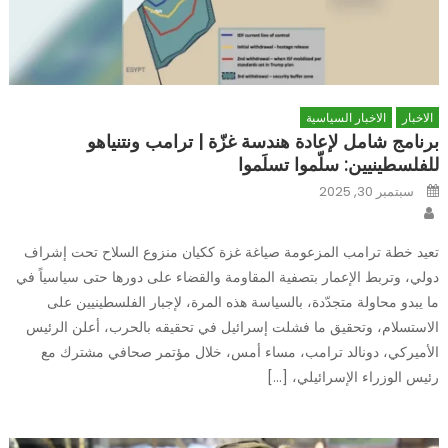
الاخبار
الاخبار السياسية
برنامج شامل لإعادة هندسة غزّة | ترامب ونتنياهو
للفلسطينيين: سلّموا تسلَموا
Posted
سبتمبر 30, 2025
on
Author
تعيد خطة ترامب المزعومة صياغة غزة ككيان منزوع السلاح تحت إشراف
دولي، وتربط الإعمار بتصفية المقاومة والقضاء على دورها حتى سياسياً في
ما يبدو محاولة متجدّدة، بالسياسة هذه المرة، لإجبار الفلسطينيين على
الاستسلام، وتحقيق ما فشلت إسرائيل في تحقيقه بالحرب، أعلن الرئيس
الأميركي، دونالد ترامب، مساء أمس، خلال مؤتمر صحافي مشترك مع
رئيس الوزراء الإسرائيلي، […]