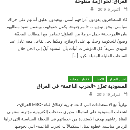
العراق: نحو أزمة مفتوحة
Author
Posted
أكتوبر 5, 2019
on
كاد المتظاهرون يعودون أدراجهم أمس، ويعيدون تعليق آمالهم على حراك
سياسي، وفق توجيهات «المرجعية»، يكفل حقوقهم، ويضمن تنفيذ مطالبهم.
بيان «المرجعية» حمل حزمةً من التفاؤل: تضامن مع المطالب المحقّة،
وصونٌ للحكومة وحثّ لها على الإصلاح، ومدّها بحل تفاعل معه عادل عبد
المهدي سريعاً. كل المؤشرات أنبأت بأن المشهد آيلٌ إلى الحل خلال
الساعات القليلة المقبلة.لكن، […]
اخبار العراق
الاخبار
الاخبار المحلية
السعودية تعزّز «الحرب الناعمة» في العراق
Author
Posted
فبراير 19, 2019
on
توازياً مع الاستعدادات التي كانت جارية لإطلاق قناة «MBC العراق»،
اشتغلت السعودية على استمالة مديري صفحات إلكترونية مؤثرة، ستتولى
القناة رعايتهم بهدف الاستفادة من خدماتهم في اللحظة السياسية التي تراها
الرياض مناسبة. خطوة تمثل استكمالاً لـ«الحرب الناعمة» التي تخوضها