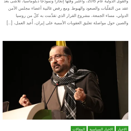
والقوى الدولية عام 2015، واعتُبر وقتها إنجازاً ونموذجاً دبلوماسياً، تلاشى بعد
عقد من التقلّبات والصعود والهبوط. ومع رفض غالبية أعضاء مجلس الأمن
الدولي، مساء الجمعة، مشروع القرار الذي تقدَّمت به كلّ من روسيا
والصين حول مواصلة تعليق العقوبات الأممية على إيران، أُعيد العمل، […]
الاخبار
الاخبار السياسية
المقالات