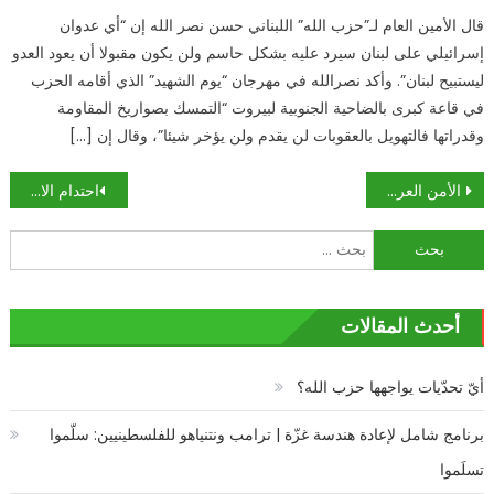
قال الأمين العام لـ”حزب الله” اللبناني حسن نصر الله إن “أي عدوان
إسرائيلي على لبنان سيرد عليه بشكل حاسم ولن يكون مقبولا أن يعود العدو
ليستبيح لبنان”. وأكد نصرالله في مهرجان “يوم الشهيد” الذي أقامه الحزب
في قاعة كبرى بالضاحية الجنوبية لبيروت “التمسك بصواريخ المقاومة
وقدراتها فالتهويل بالعقوبات لن يقدم ولن يؤخر شيئا”، وقال إن […]
تصفّح
الأمن العراقي يضبط 11 شاحنة محملة بقطع غيار الدبابات
احتدام الاشتباكات بين الفصائل المسلحة شمال غربي سوريا
المقالات
البحث
عن:
أحدث المقالات
أيّ تحدّيات يواجهها حزب الله؟
برنامج شامل لإعادة هندسة غزّة | ترامب ونتنياهو للفلسطينيين: سلّموا
تسلَموا