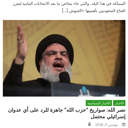
المملكة في هذا البلد، والتي جاء مخاض ما بعد الانتخابات النيابية ليعزز
اقتناع السعوديين بأهميتها. «الجيوش […]
الاخبار
الاخبار السياسية
نصر الله: صواريخ “حزب الله” جاهزة للرد على أي عدوان
إسرائيلي محتمل
Author
Posted
نوفمبر 11, 2018
on