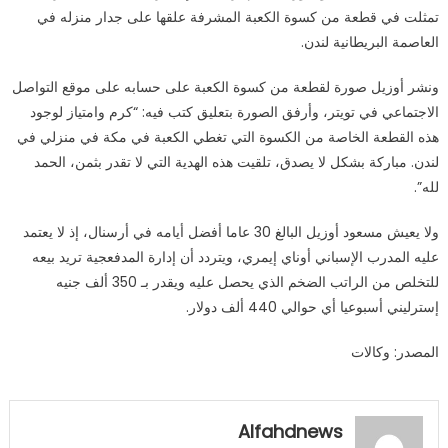
تمثلت في قطعة من كسوة الكعبة المشرفة علقها على جدار منزله في
كسوة
العاصمة البريطانية لندن.
الكعبة
في
ونشر أوزيل صورة لقطعة من كسوة الكعبة على حسابه على موقع التواصل
منزل
أوزيل
الاجتماعي في تويتر، وأرفق الصورة بتعليق كتب فيه: “كرم وامتياز لوجود
مغلقة
هذه القطعة الخاصة من الكسوة التي تغطي الكعبة في مكة في منزلي في
لندن. مباركة بشكل لا يصدق، تلقيت هذه الهدية التي لا تقدر بثمن، الحمد
لله”.
ولا يعيش مسعود أوزيل البالغ 30 عاما أفضل أيامه في أرسنال، إذ لا يعتمد
عليه المدرب الإسباني أوناي إيمري، ويتردد أن إدارة المدفعجية تريد بيعه
للتخلص من الراتب الضخم الذي يحصل عليه ويقدر بـ 350 ألف جنيه
إسترليني أسبوعيا أي حوالي 440 ألف دولار.
المصدر: وكالات
Alfahdnews