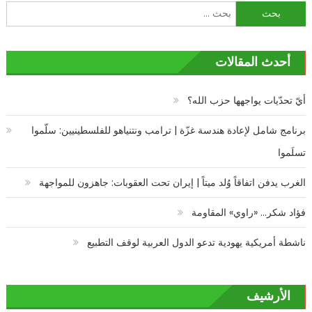
المقالات
البحث
عن:
أحدث المقالات
أيّ تحدّيات يواجهها حزب الله؟
برنامج شامل لإعادة هندسة غزّة | ترامب ونتنياهو للفلسطينيين: سلّموا
تسلَموا
الغرب يدفن اتفاقاً وُلد ميتاً | إيران تحت العقوبات: جاهزون للمواجهة
فؤاد شكر… «راوي» المقاومة
ناشطة أمريكية يهودية تدعو الدول العربية لوقف التطبيع
الأرشيف