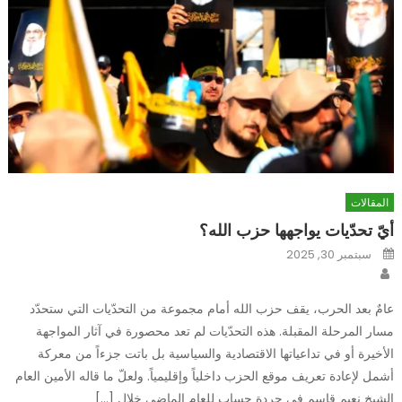
المقالات
أيّ تحدّيات يواجهها حزب الله؟
Posted
سبتمبر 30, 2025
on
Author
عامٌ بعد الحرب، يقف حزب الله أمام مجموعة من التحدّيات التي ستحدّد
مسار المرحلة المقبلة. هذه التحدّيات لم تعد محصورة في آثار المواجهة
الأخيرة أو في تداعياتها الاقتصادية والسياسية بل باتت جزءاً من معركة
أشمل لإعادة تعريف موقع الحزب داخلياً وإقليمياً. ولعلّ ما قاله الأمين العام
الشيخ نعيم قاسم في جردة حساب للعام الماضي خلال […]