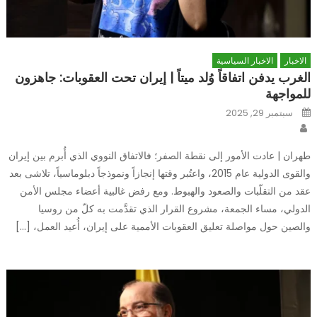
الاخبار
الاخبار السياسية
الغرب يدفن اتفاقاً وُلد ميتاً | إيران تحت العقوبات: جاهزون
للمواجهة
Posted
سبتمبر 29, 2025
on
Author
طهران | عادت الأمور إلى نقطة الصفر؛ فالاتفاق النووي الذي أُبرم بين إيران
والقوى الدولية عام 2015، واعتُبر وقتها إنجازاً ونموذجاً دبلوماسياً، تلاشى بعد
عقد من التقلّبات والصعود والهبوط. ومع رفض غالبية أعضاء مجلس الأمن
الدولي، مساء الجمعة، مشروع القرار الذي تقدَّمت به كلّ من روسيا
والصين حول مواصلة تعليق العقوبات الأممية على إيران، أُعيد العمل، […]