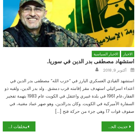
الاخبار
الاخبار السياسية
استشهاد مصطفى بدر الدين في سوريا..
Author
Posted
أكتوبر 9, 2018
on
استشهد القيادي العسكري البارز في “حزب الله” مصطفى بدر الدين في
اعتداء اسرائيلي استهدف مقر إقامته قرب دمشق . ولد بدر الدين، ولقبه ذو
الفقار،عام 1961 في بلدة غبيري واعتقل في الكويت عام 1983 بتهمة تفجير
السفارة الأميركية في الكويت. وكان بدرالدين، وهو صهر عماد مغنية، في
صفوف قوات 17 وهي جزء من حركة فتح […]
تصفّح
حديث الحرب على ايران: بلادنا ليست خارج المعركة
مخلفات الاختبارات النووية تصل إلى أعمق بقعة في المحيط!