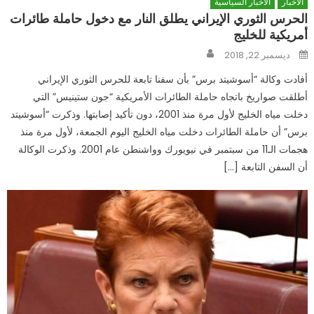
الاخبار
الاخبار السياسية
الحرس الثوري الإيراني يطلق النار مع دخول حاملة طائرات
أمريكية للخليج
Author
Posted
ديسمبر 22, 2018
on
أفادت وكالة “أسوشيتد برس” بأن سفنا تابعة للحرس الثوري الإيراني
أطلقت صواريخ باتجاه حاملة الطائرات الأمريكية “جون ستينيس” التي
دخلت مياه الخليج لأول مرة منذ 2001، دون تأكيد إصابتها. وذكرت “أسوشيتد
برس” أن حاملة الطائرات دخلت مياه الخليج اليوم الجمعة، لأول مرة منذ
هجمات الـ11 من سبتمبر في نيويورك وواشنطن عام 2001. وذكرت الوكالة
أن السفن التابعة […]