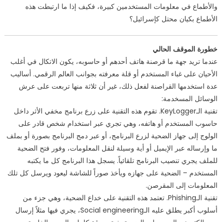
والأطماع في معلومات المستخدمين كبيرة، فكيف إذا ما ارتبطت هذه
الأطماع بكيان محتل كإسرائيل؟
خطورة الموقف الحالي
عندما تريد جهة ما قرصنة هاتف أحدهم أو حاسوبه، يكون الاتكال في أغلب
الأحيان على غباء المستخدم أو قلة معرفته بجوانب العالم الرقمي. أساليب
عدة استخدمها القراصنة لفعل ذلك، غير أن ثلاثة منها تربعت على عرش
الوسائل المسخدمة:
تقنية الـKeyLogger. تقوم هذه التقنية على زرع برنامج مخفي الأثر داخل
حاسوب المستخدم أو هاتفه، وهي تجري عبر استخدام شخص قادر على
الولوج إلى جهاز الضحية لزرع البرنامج، أو عبر دمج البرنامج بصورة أو بملف
ما وإرساله عبر الإيميل أو أية وسيلة لنقل المعلومات، وفور فتح الضحية
للملف يجري تنصيب البرنامج تلقائياً. يسجل هذا البرنامج كل ما يكتبه
المستخدم – الضحية على جهازه ويأخذ صوراً للشاشة ليعود ويرسل كل تلك
المعلومات إلى المقرصن.
تقنية الـPhishing. تعتمد هذه التقنية على خداع الضحية، وهي جزء من
أسلوب أكبر يطلق عليه الـSocial engineering، يجري فيها مثلاً إرسال