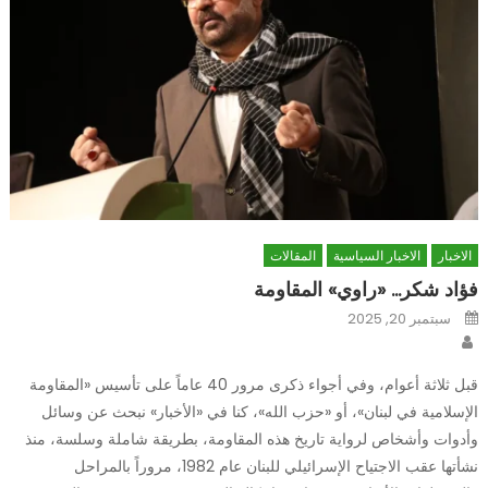
الاخبار
الاخبار السياسية
المقالات
فؤاد شكر… «راوي» المقاومة
Posted
سبتمبر 20, 2025
on
Author
قبل ثلاثة أعوام، وفي أجواء ذكرى مرور 40 عاماً على تأسيس «المقاومة
الإسلامية في لبنان»، أو «حزب الله»، كنا في «الأخبار» نبحث عن وسائل
وأدوات وأشخاص لرواية تاريخ هذه المقاومة، بطريقة شاملة وسلسة، منذ
نشأتها عقب الاجتياح الإسرائيلي للبنان عام 1982، مروراً بالمراحل