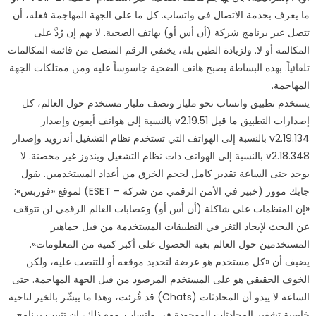
ما يعرف بخدمة الاتصال في واتساب. كل ما على الجهة المهاجمة فعله، أن
تتصل عبر برنامج شركة (أن أس أو) بهاتف الضحية. لا يهم إن رُدَّ على
المكالمة أو لا. ولزيادة الطين بلة، يختفي الرقم المتصل من قائمة المكالمات
تلقائياً. بهذه البساطة يصبح هاتف الضحية جاسوساً عليه ومن ممتلكات الجهة
المهاجمة.
يستخدم تطبيق واتساب نحو مليار ونصف مليار مستخدم حول العالم، كل
إصدارات التطبيق ما قبل v2.19.51 بالنسبة إلى هواتف أيفون وإصدار
v2.19.134 بالنسبة إلى الهواتف التي تستخدم نظام التشغيل أندرويد وإصدار
v2.18.348 بالنسبة إلى الهواتف ذات نظام التشغيل ويندوز غير محصنة. لا
يوجد حتى الساعة تقدير كامل لحجم الخرق من أعداد المستخدمين. يقول
جايك موور (خبير في الأمن الرقمي من شركة – ESET) لموقع «فوربس»:
«إن المنظمات على شاكلة (أن أس أو) وعصابات العالم الرقمي لن تتوقف
عن البحث لإيجاد الثغر في التطبيقات المستخدمة من قبل جماهير
المستخدمين حول العالم بغية الحصول على أكبر كمية من المعلومات».
يضيف أن «كل مستخدم هو عرضة لتحديد موقعه أو للتنصت عليه، ولكن
الخوف الحقيقي هو على المستخدم المرصود من قبل الجهة المهاجمة. حتى
الساعة لا يبدو أن المحادثات (Chats) قد قُرئت، وهذا ما يبشّر بالخير لناحية
خاصية تشفير المحادثات الموجودة في واتساب. ومع ذلك، إن تثبيت برنامج