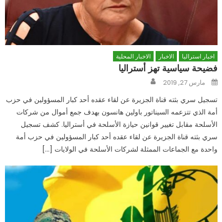
اخبار استراليا
الاخبار
الاخبار المحلية
فضيحة سياسية تهز أستراليا
Author
Posted
مارس 27, 2019
on
تسجيل سري بثته قناة الجزيرة عن لقاء عقده أحد كبار المسؤولين في حزب
أمة الذي تتزعمه السيناتور باولين هانسون بهدف جمع أموال من شركات
الأسلحة مقابل تغيير قوانين حيازة الأسلحة في أستراليا. كشف تسجيل
سري بثته قناة الجزيرة عن لقاء عقده أحد كبار المسؤولين في حزب أمة
واحدة مع الجماعات الممثلة لشركات الأسلحة في الولايات […]