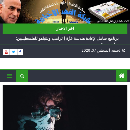
Ski
t
conten
ناشطة أمريكية يهودية تدعو الدول العربية لوقف التطبيع
اخر الاخبار
أيّ تحدّيات يواجهها حزب الله؟
برنامج شامل لإعادة هندسة غزّة | ترامب ونتنياهو للفلسطينيين:
سلّموا تسلَموا
الجمعة, أغسطس 07, 2026
الغرب يدفن اتفاقاً وُلد ميتاً | إيران تحت العقوبات: جاهزون
للمواجهة
فؤاد شكر… «راوي» المقاومة
ناشطة أمريكية يهودية تدعو الدول العربية لوقف التطبيع
أيّ تحدّيات يواجهها حزب الله؟