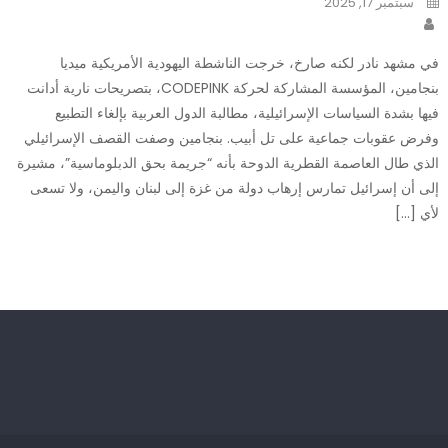
سبتمبر 17, 2025
on
Author
في مشهد نادر لكنه صارخ، خرجت الناشطة اليهودية الأمريكية ميديا
بنجامين، المؤسسة المشاركة لحركة CODEPINK، بتصريحات نارية أدانت
فيها بشدة السياسات الإسرائيلية، مطالبة الدول العربية بإلغاء التطبيع
وفرض عقوبات جماعية على تل أبيب. بنجامين وصفت القصف الإسرائيلي
الذي طال العاصمة القطرية الدوحة بأنه “جريمة بحق الدبلوماسية”، مشيرة
إلى أن إسرائيل تمارس إرهاب دولة من غزة إلى لبنان واليمن، ولا تسعى
لأي […]