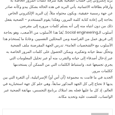
بريد إلكتروني إلى حساب الضحية بغية سرقة كلمات المرور الخاصة به
وأرقام بطاقاته الائتمانية. يأتي البريد في هذه الحالة بشكل يبدو وكأنه صادر
عن جهة رسمية حقيقية، ويكون محتواه مثلاً، إن البريد الإلكتروني الخاص
بحاجة إلى إعادة كتابة كلمة المرور، وهكذا يقوم المستخدم – الضحية بفعل
ذلك من دون انتباه منه إلى أنه يسلم كلمات مروره إلى مقرصن.
أسلوب الـSocial engineering. يُعَدّ هذا الأسلوب من الأصعب، وهو بحاجة
إلى فريق عمل من القراصنة ومن المحللين النفسيين. وعادةً ما يُستخدَم هذا
الأسلوب مع «الشخصيات العامة». تدرس الجهة المقرصنة ملف الضحية
وتحلّل نمط حياته وتفكيره. ويمكن الحصول على كلمات المرور الخاصة به
عبر إدخال أصدقاء إلى حياته والتقرب منه أو عبر تحليل المعلومات التي
يجري تجميعها عنه، واستنباط الكلمات التي من الممكن أن يستخدمها
ككلمات مرور.
الجديد في ما قامت به مجموعة (أن أس أو) الإسرائيلية، أن الثغرة التي بين
يديها لا تحتاج إلى كل الجهد المذكور سابقاً، وهي حلم كل جهة استخبارية في
العالم، إذ كل ما عليها فعله بعد امتلاك برنامج التجسس، مهاتفة الضحية عبر
الواتساب، للتنصت عليه وتحديد مكانه.