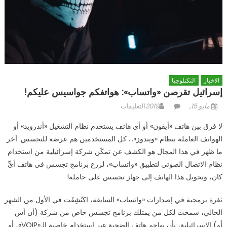
الاخبار
التكنلوجيا
إسرائيل تقرصن «واتساب»: هواتفكم جواسيس عليكم!
Posted
Author
على
مايو 15, 2019
التعليقات
on
إسرائيل
لا فرق بين هاتف «أيفون» أو أي هاتف يستخدم نظام التشغيل «أندرويد» أو
تقرصن
الهواتف العاملة بنظام «ويندوز»… كل المستخدمين هم عرضة للتجسس. آخر
«واتساب»:
ما ظهر في هذا المجال هو الكشف عن تمكّن شركة إسرائيلية من استخدام
هواتفكم
جواسيس
نظام الاتصال الصوتي لتطبيق «واتساب»، لزرع برنامج تجسس في هاتف أيٍّ
عليكم!
كان، وتحويل هذا الهاتف إلى جهاز تجسس على حامله!
مغلقة
ثغرة برمجية في إصدارات «واتساب» السابقة، اكتُشِفَت في الأول من الشهر
الحالي، سمحت لكل من يمتلك برنامج تجسس خاص من شركة (أن أس
أو) الإسرائيلية، بأن يهاجم هاتف الضحية عبر استخدام خاصية الـ«VOIP»، أو