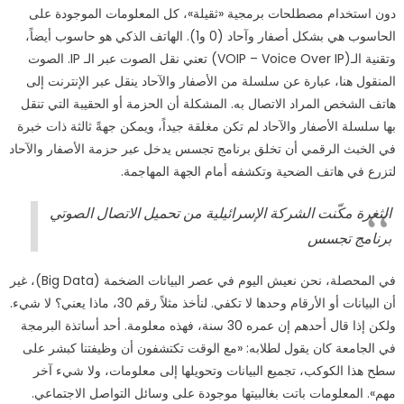
دون استخدام مصطلحات برمجية «ثقيلة»، كل المعلومات الموجودة على
الحاسوب هي بشكل أصفار وآحاد (0 و1). الهاتف الذكي هو حاسوب أيضاً،
وتقنية الـ(VOIP – Voice Over IP) تعني نقل الصوت عبر الـ IP. الصوت
المنقول هنا، عبارة عن سلسلة من الأصفار والآحاد ينقل عبر الإنترنت إلى
هاتف الشخص المراد الاتصال به. المشكلة أن الحزمة أو الحقيبة التي تنقل
بها سلسلة الأصفار والآحاد لم تكن مغلقة جيداً، ويمكن جهةً ثالثة ذات خبرة
في الخبث الرقمي أن تخلق برنامج تجسس يدخل عبر حزمة الأصفار والآحاد
لتزرع في هاتف الضحية وتكشفه أمام الجهة المهاجمة.
الثغرة مكّنت الشركة الإسرائيلية من تحميل الاتصال الصوتي
برنامج تجسس
في المحصلة، نحن نعيش اليوم في عصر البيانات الضخمة (Big Data)، غير
أن البيانات أو الأرقام وحدها لا تكفي. لنأخذ مثلاً رقم 30، ماذا يعني؟ لا شيء.
ولكن إذا قال أحدهم إن عمره 30 سنة، فهذه معلومة. أحد أساتذة البرمجة
في الجامعة كان يقول لطلابه: «مع الوقت تكتشفون أن وظيفتنا كبشر على
سطح هذا الكوكب، تجميع البيانات وتحويلها إلى معلومات، ولا شيء آخر
مهم». المعلومات باتت بغالبيتها موجودة على وسائل التواصل الاجتماعي.