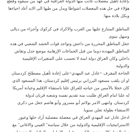
بإعادة تأهيل معضلات عانت منها الدولة العراقية في عهد من سبقوه وقطع
هؤلاء في حل هذه المعضلات اشواطا وبدل من طيها الى الابد أعاد احياءها
وبكل بلادة منها:
المناطق المتنازع عليها بين العرب والاكراد في كركوك وأجزاء من ديالى
وسهل نينوى
جعل المناطق المحررة من داعش وتواجد قوات الحشد الشعبي في هذه
المناطق المهددة دوما من قبل الجماعات الإرهابية موضع جدل ونقاش
داخلي وكان العراق دولة امنة لا تحسب على المتغيرات الإقليمية
والدولية
الحاحة المقرف –عادل عبد المهدي-على إعادة تأهيل مصطلح كردستان
او ان يلقب مسعود البرزاني برئيس إقليم كردستان، هذا المسعود الذي
كان خجلا بالأمس من خيانته للعراق علنا باستفتاء الإقليم وخيانة أمريكا
له علنا امام العراق طلبت منه تقديم نفسه وشعبه قربان لدولة
كردستان. وانتهى الامر بولائم أبو مسرور وأبو هاشم جعل من ذكرى
الاستفتاء بطولة تعلن سنويا.
ادخل عادل عبد المهدي العراق في معضلة مفصلية أراد حلها وعبور
الاستراتيجيات الإقليمية والدولية من خلال سياسة’’ العيني والاغاتي’’ مع