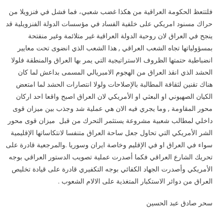
فلتتعظ الحكومة العراقية من هكذا غضب شعبي، فما فشل في فنزويلا من
حراك مسنود امريكي على خلفية الفساد في مؤسسات الدولة الفنزويلية قد
ينجح في العراق لان روحية الدولة العراقية غير متلائمة وغير منفتحة
بمسؤولياتها تجاه الشعب العراقي , هذا الشعب الذي انضوى تحت معايير
انضباطية حتمتها الظروف الاستراتيجية التي يمر بها العراق والمنطقة فلولا
الحشد الذي انقذ العراق من الهجوم الامبريالي المسمى بداعش لما كان
هناك تقنين لثقافة المطالبة بالإصلاحات ولولا انتصارات الحشد لما امتعض
الكيان الصهيوني او البعثي او الأمريكي لان العراق اصبح واقعا احد اركان
محور المقاومة , وما يجري فيه الان هي عملية شد وجذب بين ميزان قوى
داخلي لمطالب شعبية مشروعة يستثمر التحرك من قبل ميزان قوى محور
الشر الأمريكي التي تحاول جعل ساحة العراق متنفسا لانتكاساتها الإقليمية
سواء في العراق او في الإقليم وخاصة ايران وسوريا .والمرجعية قادرة على
تحريك الشارع العراقي فكما أصدرت عملية تصويب الدستور العراقي بوجه
الأمريكي وأصدرت الجهاد الكفائي بوجه التكفيري قادرة على قيادة تخليص
العراق من دوائر الاستكبار المتغذية على الالام الشعوب .
سحر صادق عبد الحسين