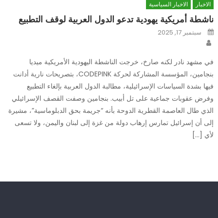
الاخبار
الاخبار السياسية
ناشطة أمريكية يهودية تدعو الدول العربية لوقف التطبيع
Posted
سبتمبر 17, 2025
on
Author
في مشهد نادر لكنه صارخ، خرجت الناشطة اليهودية الأمريكية ميديا
بنجامين، المؤسسة المشاركة لحركة CODEPINK، بتصريحات نارية أدانت
فيها بشدة السياسات الإسرائيلية، مطالبة الدول العربية بإلغاء التطبيع
وفرض عقوبات جماعية على تل أبيب. بنجامين وصفت القصف الإسرائيلي
الذي طال العاصمة القطرية الدوحة بأنه “جريمة بحق الدبلوماسية”، مشيرة
إلى أن إسرائيل تمارس إرهاب دولة من غزة إلى لبنان واليمن، ولا تسعى
لأي […]