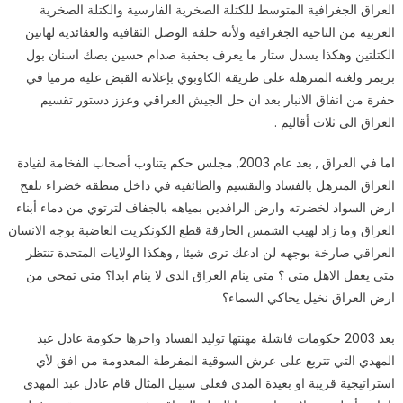
العراق الجغرافية المتوسط للكتلة الصخرية الفارسية والكتلة الصخرية
العربية من الناحية الجغرافية ولأنه حلقة الوصل الثقافية والعقائدية لهاتين
الكتلتين وهكذا يسدل ستار ما يعرف بحقبة صدام حسين بصك اسنان بول
بريمر ولغته المترهلة على طريقة الكاوبوي بإعلانه القبض عليه مرميا في
حفرة من انفاق الانبار بعد ان حل الجيش العراقي وعزز دستور تقسيم
العراق الى ثلاث أقاليم .
اما في العراق , بعد عام 2003, مجلس حكم يتناوب أصحاب الفخامة لقيادة
العراق المترهل بالفساد والتقسيم والطائفية في داخل منطقة خضراء تلفح
ارض السواد لخضرته وارض الرافدين بمياهه بالجفاف لترتوي من دماء أبناء
العراق وما زاد لهيب الشمس الحارقة قطع الكونكريت الغاضبة بوجه الانسان
العراقي صارخة بوجهه لن ادعك ترى شيئا , وهكذا الولايات المتحدة تنتظر
متى يغفل الاهل متى ؟ متى ينام العراق الذي لا ينام ابدا؟ متى تمحى من
ارض العراق نخيل يحاكي السماء؟
بعد 2003 حكومات فاشلة مهنتها توليد الفساد واخرها حكومة عادل عبد
المهدي التي تتربع على عرش السوقية المفرطة المعدومة من افق لأي
استراتيجية قريبة او بعيدة المدى فعلى سبيل المثال قام عادل عبد المهدي