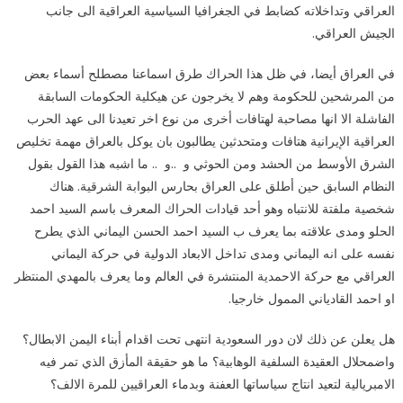
العراقي وتداخلاته كضابط في الجغرافيا السياسية العراقية الى جانب
الجيش العراقي.
في العراق أيضا، في ظل هذا الحراك طرق اسماعنا مصطلح أسماء بعض
من المرشحين للحكومة وهم لا يخرجون عن هيكلية الحكومات السابقة
الفاشلة الا انها مصاحبة لهتافات أخرى من نوع اخر تعيدنا الى عهد الحرب
العراقية الإيرانية هتافات ومتحدثين يطالبون بان يوكل بالعراق مهمة تخليص
الشرق الأوسط من الحشد ومن الحوثي و ..و .. ما اشبه هذا القول بقول
النظام السابق حين أطلق على العراق بحارس البوابة الشرقية. هناك
شخصية ملفتة للانتباه وهو أحد قيادات الحراك المعرف باسم السيد احمد
الحلو ومدى علاقته بما يعرف ب السيد احمد الحسن اليماني الذي يطرح
نفسه على انه اليماني ومدى تداخل الابعاد الدولية في حركة اليماني
العراقي مع حركة الاحمدية المنتشرة في العالم وما يعرف بالمهدي المنتظر
او احمد القادياني الممول خارجيا.
هل يعلن عن ذلك لان دور السعودية انتهى تحت اقدام أبناء اليمن الابطال؟
واضمحلال العقيدة السلفية الوهابية؟ ما هو حقيقة المأزق الذي تمر فيه
الامبريالية لتعيد انتاج سياساتها العفنة وبدماء العراقيين للمرة الالف؟