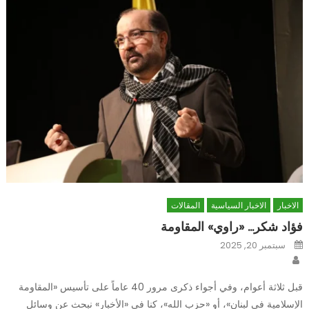
الاخبار
الاخبار السياسية
المقالات
فؤاد شكر… «راوي» المقاومة
Posted
سبتمبر 20, 2025
on
Author
قبل ثلاثة أعوام، وفي أجواء ذكرى مرور 40 عاماً على تأسيس «المقاومة
الإسلامية في لبنان»، أو «حزب الله»، كنا في «الأخبار» نبحث عن وسائل