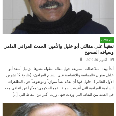
المقالات
تعقيباً على مقالتَي أبو خليل والأمين: الحدث العراقي الدامي
وسياقه الصحيح
Author
Posted
أكتوبر 19, 2019
on
أبدأ بهذه الملاحظات السريعة حول مقالة مطولة نشرها الزميل أسعد أبو
خليل بعنوان «الممانعة والانتفاضة على النظام العراقيّ» (بتاريخ 12 تشرين
الأول الحالي)، حاول فيها أن يقدّم نصاً متوازناً وموضوعياً حول التظاهرات
السلمية العراقية التي أُغرقت بدماء القمع الحكومي؛ معبّراً عن اتفاقي معه
في العديد من النقاط التي وردت فيها، وربما أكثر من النقاط التي […]