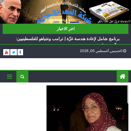
Ski
t
conten
ناشطة أمريكية يهودية تدعو الدول العربية لوقف التطبيع
اخر الاخبار
أيّ تحدّيات يواجهها حزب الله؟
برنامج شامل لإعادة هندسة غزّة | ترامب ونتنياهو للفلسطينيين:
سلّموا تسلَموا
الخميس, أغسطس 06, 2026
الغرب يدفن اتفاقاً وُلد ميتاً | إيران تحت العقوبات: جاهزون
للمواجهة
فؤاد شكر… «راوي» المقاومة
ناشطة أمريكية يهودية تدعو الدول العربية لوقف التطبيع
أيّ تحدّيات يواجهها حزب الله؟