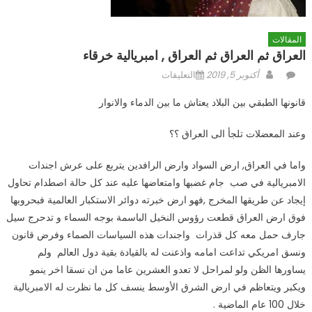
المقالات
العراق ثم العراق ثم العراق , امبريالية خرقاء
Author
Posted
على
أكتوبر 5, 2019
التعليقات
on
العراق
قانونها الطبقي بين البلاد يعتاش ما بين الدماء والانوار
ثم
العراق
وعند المعضلات تلجأ الى العراق ؟؟
ثم
العراق
واما في العراق, ارض السواد وارض الرافدين يتربع على عرش اجندات
,
الامبريالية في صب جام غضبها وامتعاضها عليه عند كل حالة اصطدام تحاول
امبريالية
إيجاد عن طريقها المخرج ,فهو ارض خبرته دوائر الاستكبار العالمية فبحروبها
خرقاء
فوق ارض العراق قطعت رؤوس النخيل الباسمة بوجه السماء و تدحرج سيل
مغلقة
جارف حمل معه كل قذرات واجندات هذه السياسات الصماء وفرض قانون
ونسق امريكي تداعت امامه واذعنت له بالقيادة بقية دول العالم ولم
يساورها الظن ولو لمراحل لا تعدو العشرين عاما من ان نسقا اخر ينمو
ويكبر ويتعاظم في ارض الشرق الأوسط ينسف كل ما نظرت له الامبريالية
خلال 100 عام الماضية .