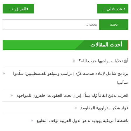
تصفّح
عدد قتلى الاحتجاجات في العراق بلغ 65 شخصا ودعوات لانتخابات مبكرة
العراق: نحو أزمة مفتوحة
المقالات
البحث
عن:
أحدث المقالات
أيّ تحدّيات يواجهها حزب الله؟
برنامج شامل لإعادة هندسة غزّة | ترامب ونتنياهو للفلسطينيين: سلّموا
تسلَموا
الغرب يدفن اتفاقاً وُلد ميتاً | إيران تحت العقوبات: جاهزون للمواجهة
فؤاد شكر… «راوي» المقاومة
ناشطة أمريكية يهودية تدعو الدول العربية لوقف التطبيع