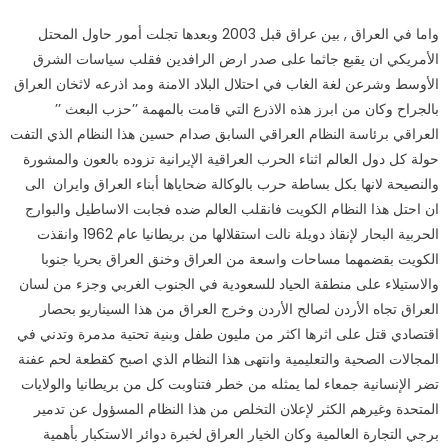
واما في العراق , بين عراق قبل 2003 وبعدها تجلت أمور حاول المحتل
الأمريكي ان يقبع جاثما على صدر ارض الرافدين فقلب سياسات الشرق
الأوسط وشرعن لغة الغاب في احتلال البلاد الامنة ومد اذرعه لاثخان العراق
بالجراح وكان من ابرز هذه الاذرع التي قامت بالمهمة ’’حزب البعث ’’
العراقي برئاسة النظام العراقي السابق صدام حسين هذا النظام الذي التفت
حولة كل دول العالم اثناء الحرب العراقية الإيرانية تزوده بالعون والمشورة
والنصيحة لانها بكل بساطة حرب بالوكالة ضحاياها أبناء العراق وايران الى
ان احتل هذا النظام الكويت فانقلب العالم ضده فجابت الاساطيل والبوارج
الحربية البحار لإنقاذ دويلة نالت استقلالها من بريطانيا عام 1962 وانقذت
الكويت بقضمهما مساحات واسعة من العراق وخنق العراق بحريا جنوبا
والاستيلاء على منطقة الحياد للسعودية في الجنوب الغربي وجزء من لسان
العراق تجاه الأردن لصالح الأردن وخرج العراق من هذا السيناريو بحصار
اقتصادي قتل على اثرها اكثر من مليون طفل وبنية تحتية مدمرة وتدني في
المجالات الصحية والتعليمية وانتهى هذا النظام الذي اصبح كقطعة لحم عفنة
تضر الإنسانية جمعاء لما يمثله من خطر فتناوبت كل من بريطانيا والولايات
المتحدة وغيرهم الكثر لإعلان التخلص من هذا النظام المسؤول عن تدمير
برجي التجارة العالمية وكان الخيار العراق لخبرة دوائر الاستكبار بأهمية