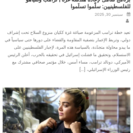
للفلسطينيين: سلّموا تسلَموا
Posted
سبتمبر 30, 2025
on
Author
تعيد خطة ترامب المزعومة صياغة غزة ككيان منزوع السلاح تحت إشراف
دولي، وتربط الإعمار بتصفية المقاومة والقضاء على دورها حتى سياسياً في
ما يبدو محاولة متجدّدة، بالسياسة هذه المرة، لإجبار الفلسطينيين على
الاستسلام، وتحقيق ما فشلت إسرائيل في تحقيقه بالحرب، أعلن الرئيس
الأميركي، دونالد ترامب، مساء أمس، خلال مؤتمر صحافي مشترك مع
رئيس الوزراء الإسرائيلي، […]