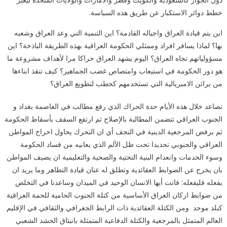
دول الجوار كالسعودية والكويت وقطر والامارات والولايات المتحدة ليعبر
خطط دوائر الاستكبار عن طريق هذه السياسة.
اين يتم قيادة العراق واجياله القادمة؟ اين التنمية التي وعد العراق وشعبه
بها؟ لماذا يسافر افراد وممثلي الحكومة العراقية بهذه الطريقة الباذخة؟ اين
مسؤولياتهم تجاه العراق؟ اليوم يشهد العراق حراكا مرا لأهداف مشروعة ما
هو دور الحكومة في استيعاب وامتصاص غضب الجماهير؟ كيف تنقذ ابناءها
من براثن الامبريالية التي تستخدمهم كحطب لتطويع العراق؟
تصاعد خلال هذه الأيام حدة الحراك الذي رفع مطالب في العاصمة بغداد و
الجنوب العراقي تتضمن المطالبة بالإصلاح ثم ارتفع السقف بأسقاط الحكومة
ثم برفض المرجعية الدينية في النجف أي ان التحرك يحاول اخراج المواطن
العراقي والجنوبي تحديدا تحت ظل الألم الذي يعانيه من فساد الحكومة
وسوء الخدمات وانعدام البنية التحتية والصحية والتعليمية ان يضيف المواطن
بان يخرج عن الضوابط العقائدية وتطلق له عنان قيادة التظاهر وما يريد ان
يفعله فليفعله: فانت أيها الانسان الوحيد في الميدان وساعدنا في التخلص
من ضوابط اركان العراق الأساسية من كتلة الجنوب الحامية للحمة العراقية
كبلد موحد ومن الكتلة العقائدية ذات الرابط الجغرافي والثقافي في الإقليم
العالم المتمثل بالمرجعية والكتلة الدفاعية المتمثلة بانبثاق الحشد الشعبي