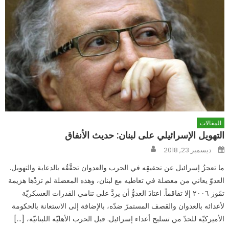
المقالات
التهويل الإسرائيلي على لبنان: حديث الأنفاق
Author
Posted
ديسمبر 23, 2018
on
ما تعجزُ إسرائيل عن تحقيقِه في الحرب والعدوان تحقَّقُه بالدعاية والتهويل.
العدوّ يعاني من معضلة في تعاطيه مع لبنان، وهذه المعضلة لم تزدْها هزيمة
تمّوز ٢٠٠٦ إلا تفاقماً. اعتادَ العدوُّ أن يردَّ على تنامي القدرات العسكريّة
لأعدائه بالعدوان والقصف المستمرّ ضدّه، بالإضافة إلى الاستعانة بالحكومة
الأميركيّة للحدّ من تسليح أعداء إسرائيل. قبل الحرب الأهليّة اللبنانيّة، […]