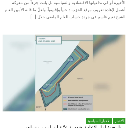
الأخيرة أو في تداعياتها الاقتصادية والسياسية بل باتت جزءاً من معركة
أشمل لإعادة تعريف موقع الحزب داخلياً وإقليمياً. ولعلّ ما قاله الأمين العام
الشيخ نعيم قاسم في جردة حساب للعام الماضي خلال […]
الاخبار
الاخبار السياسية
برنامج شامل لإعادة هندسة غزّة | ترامب ونتنياهو