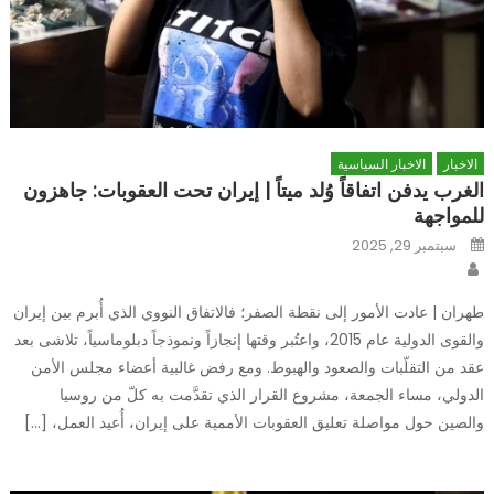
الاخبار
الاخبار السياسية
الغرب يدفن اتفاقاً وُلد ميتاً | إيران تحت العقوبات: جاهزون
للمواجهة
Posted
سبتمبر 29, 2025
on
Author
طهران | عادت الأمور إلى نقطة الصفر؛ فالاتفاق النووي الذي أُبرم بين إيران
والقوى الدولية عام 2015، واعتُبر وقتها إنجازاً ونموذجاً دبلوماسياً، تلاشى بعد
عقد من التقلّبات والصعود والهبوط. ومع رفض غالبية أعضاء مجلس الأمن
الدولي، مساء الجمعة، مشروع القرار الذي تقدَّمت به كلّ من روسيا
والصين حول مواصلة تعليق العقوبات الأممية على إيران، أُعيد العمل، […]