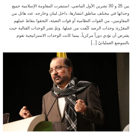
بين 25 و 30 تشرين الأول الماضي، استنفرت المقاومة الإسلامية جميع
وحداتها في مختلف مناطق انتشارها، داخل لبنان وخارجه. عدد هائل من
المقاومين، من القوات النظامية أو قوات التعبئة، التحقوا بنقاط عملهم
المقرّرة. وحدات الرصد كثّفت من عملها، وتمّ نشر الوحدات القتالية حيث
يفترض أن تؤدي دوراً مركزياً، بينما كانت الوحدات الاستراتيجية تقوم
بالتموضع العملياتيّ […]