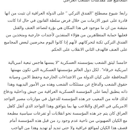
المجاميع ضد مقدسات الشعب العراقي
رابعا: شيوع مصطلح ’’الفندق التركي ’’ على الدولة العراقية ان تثبت من انها
قادرة على عبور الازمات من خلال فرض سلطة القانون في حال اذا كانت
متيقنة من ان ما موجود في هذا المكان هي بؤرة لتصاعد العنف والقتل
فعليها حماية المتظاهرين من هؤلاء المنفذين لأجندات خارجية ومتخذين من
الفندق التركي ثكنة لتحركاتهم. لأنهم إذا كانوا اليوم محرضين لبعض المجاميع
على العنف فالهدف الثاني الانقلاب على الحكم.
خامسا: ليثق الشعب بمؤسسته العسكرية “لا يمسها هاجس تبعية امبريالية
امريكية خرقاء” . لكل دول العالم مؤسستها العسكرية التي تكون مهمتها
المحافظة على كيان الدولة من الاعتداءات الخارجية وحفظ الامن وصيانة
حقوق الشعب والدفاع عن ممتلكات الشعب وهذه من الأمور البديهية وهذا
ذاته ينطبق أيضا على المؤسسة العسكرية العراقية من جيش وداخلية ودفاع
لذلك فانه من المعيب جر هذه المؤسسة للدخول في موازنات مصير التواجد
الامريكي في العراق والتلاعب بها بما يتوافق وهذا التواجد الذي أثقل كاهل
العراق كان يتم جر هذه المؤسسة نحو انقلابات أو تفرعات سياسية مطبعة
مع الكيان الصهيوني من ناحية عدم وجود رد من قبل هذه المؤسسة أمام
قصف هذا الكيان لمواقع عراقية ولا حتى تنديد أو تهديد وهذا من الواجب