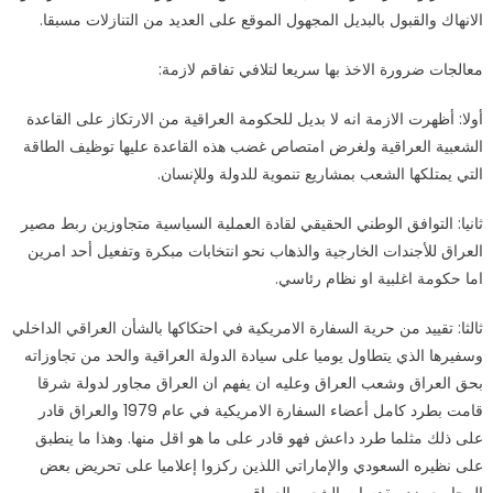
الانهاك والقبول بالبديل المجهول الموقع على العديد من التنازلات مسبقا.
معالجات ضرورة الاخذ بها سريعا لتلافي تفاقم لازمة:
أولا: أظهرت الازمة انه لا بديل للحكومة العراقية من الارتكاز على القاعدة
الشعبية العراقية ولغرض امتصاص غضب هذه القاعدة عليها توظيف الطاقة
التي يمتلكها الشعب بمشاريع تنموية للدولة وللإنسان.
ثانيا: التوافق الوطني الحقيقي لقادة العملية السياسية متجاوزين ربط مصير
العراق للأجندات الخارجية والذهاب نحو انتخابات مبكرة وتفعيل أحد امرين
اما حكومة اغلبية او نظام رئاسي.
ثالثا: تقييد من حرية السفارة الامريكية في احتكاكها بالشأن العراقي الداخلي
وسفيرها الذي يتطاول يوميا على سيادة الدولة العراقية والحد من تجاوزاته
بحق العراق وشعب العراق وعليه ان يفهم ان العراق مجاور لدولة شرقا
قامت بطرد كامل أعضاء السفارة الامريكية في عام 1979 والعراق قادر
على ذلك مثلما طرد داعش فهو قادر على ما هو اقل منها. وهذا ما ينطبق
على نظيره السعودي والإماراتي اللذين ركزوا إعلاميا على تحريض بعض