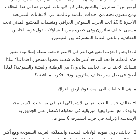
أوسع من ’’ سائرون’’ والجميع يعلم كم الاتهامات التي توجه الى هذا التحالف
ومن ينضوي تحته من اجندات إقليمية وعالمية. في الانتخابات التشريعية
الأخيرة 2018 اتحد الحزب الشيوعي العراقي ومنظمات المجتمع المدني تحت
مسمى تحالف سائرون وهي خطوة مثيرة للتساؤلات حول هوية الجانبين
العقائدية وما هي النقاط المشتركة بين النقيضين.
لماذا يختار الحزب الشيوعي العراقي الانضواء تحت مظلة إسلامية؟ تعتبر
هذه المظلة جامعة الى حد كبير فئات شعبية بعضها مسحوق اجتماعيا؟ لماذا
تتشابك الاجندات في تحالف سائرون؟ بين الوطنية والبعثية والشيوعية؟ لماذا
أصبح في ظل سير تحالف سائرون بودقة فكرية متناقضة؟
ما هي التحالفات التي نمت فوق ارض العراق:
1- تحالف حزب البعث العربي الاشتراكي العراقي من حيث الاستراتيجيا
والهدف مع استراتيجيا امبريالية في محاولة الانتصار على الجمهورية
الإسلامية الإيرانية في حرب استمرت 8 سنوات.
2- تحالف دولي تفوده الولايات المتحدة والمملكة العربية السعودية ومع أكثر