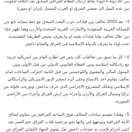
من 30 دولة لاحتواء نقاط ارتكاز النظام العراقي السابق بعد احتلاله للكويت
من عدم الميل الى ضفتي الشرق او الغرب المتمثل بإيران او سوريا.
3- بعد 2003 تحالف بين قيادات حزب البعث المنحل مع خط مساند نابع من
المملكة العربية السعودية والامارات العربية المتحدة والأردن وهذا ظهر جليا
من خلال تحالف بقايا قيادات بعثية او ما يعرف بجيش الطريقة النقشبندية
تحت لواء ما يعرف بالدولة الإسلامية في العراق والشام داعش
4- كل ما سبق من تحالفات كان يدور في اطاره العام بين امبريالية غربية
مع راديكالية إسلامية وبين الغطاء القانوني الدولي من قبل الأولى وبين
الممول المالي والمعنوي واللوجستي من قبل الثانية اختزلت الساحات امام
تحالف مقاوم اخذ بالاتساع وعلى أثره انحصر الدور الامبريالي والراديكالي
الإسلامي وتفكك المشروع الاجرامي الذي عرف بداعش. وتوزعت فلوله بين
تركيا وشمال العراق والأردن وأجزاء من ارض العراق وأجزاء من الأراضي
السورية.
5- وهكذا تنقسم ساحات التحالف فوق الساحة العراقية بين مقاوم لصالح
الامة العراقية وتوجهها في ولائها نحو مرجعية قادت العراق نحو النصر ضد
اعتى اجرام قامت به عصابات داعش نقل بفتوى الجهاد الكفائي العراق من