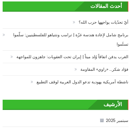
أحدث المقالات
أيّ تحدّيات يواجهها حزب الله؟
برنامج شامل لإعادة هندسة غزّة | ترامب ونتنياهو للفلسطينيين: سلّموا
تسلَموا
الغرب يدفن اتفاقاً وُلد ميتاً | إيران تحت العقوبات: جاهزون للمواجهة
فؤاد شكر… «راوي» المقاومة
ناشطة أمريكية يهودية تدعو الدول العربية لوقف التطبيع
الأرشيف
سبتمبر 2025