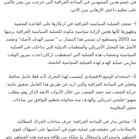
في خضم هذين المشهدين في الساحة العراقية التي خرجت من نصر عالمي
على تنظيم داعش الإرهابي يبرز الاتي:
1- ضعف العملية السياسية العراقية في ارتكازها على القاعدة الشعبية
وظهورها كأنها هجين لإرادة سياسية مكونة للعملية السياسية العراقية برمتها
منذ 2003 ونستطيع ان نسمي هذا المسار ب ’’ مسير الهدف لأصله’’ ونقصد
الأصل هنا المحتل الأمريكي والمنظمات الدولية التي تداخلت في العملية
السياسية وتشعبات هذه العملية التي استقطبت اركان اخذت بمرور الوقت
تمارس عملية الهدم لهذه العملية السياسية الناشئة.
2- استخدام الوضع الاقتصادي كمسبب لهذا التحرك لأنه فعلا عامل ضاغط
وفعلي في الساحة العراقية والتي اريد عن طريق هذا العامل تحقيق ثنائية:
حركة الشعب ضد حشد الشعب من خلال الأدوات الانفة الذكر وهو مطلب
صهيو-خليجي امريكي. والهدف منه محاولة تحطيم التوافق بين ساحات
محور المقاومة.
3- مخاض يدار في الساحة العراقية: حرف ساحات الحراك المطالبة
بالإصلاحات في حقيقته هي عملية تقوم في أساسها على استهلاك لقوى
الجماهير واستنزاف واستغلال ما تملكه من طاقة وتوجيه هذه الجماهير نحو