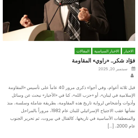
الاخبار
الاخبار السياسية
المقالات
فؤاد شكر… «راوي» المقاومة
Posted
سبتمبر 20, 2025
on
Author
قبل ثلاثة أعوام، وفي أجواء ذكرى مرور 40 عاماً على تأسيس «المقاومة
الإسلامية في لبنان»، أو «حزب الله»، كنا في «الأخبار» نبحث عن وسائل
وأدوات وأشخاص لرواية تاريخ هذه المقاومة، بطريقة شاملة وسلسة، منذ
نشأتها عقب الاجتياح الإسرائيلي للبنان عام 1982، مروراً بالمراحل
والمنعطفات الأساسية في تاريخها، كالقتال في بيروت، ثم تحرير الجنوب
عام 2000، […]