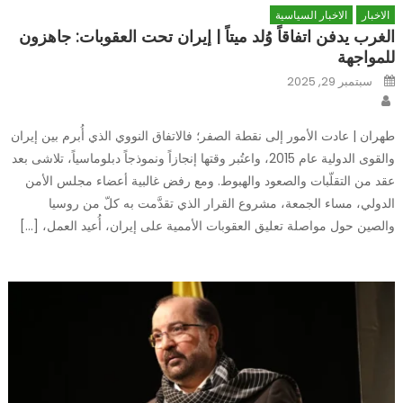
الاخبار
الاخبار السياسية
الغرب يدفن اتفاقاً وُلد ميتاً | إيران تحت العقوبات: جاهزون
للمواجهة
Posted
سبتمبر 29, 2025
on
Author
طهران | عادت الأمور إلى نقطة الصفر؛ فالاتفاق النووي الذي أُبرم بين إيران
والقوى الدولية عام 2015، واعتُبر وقتها إنجازاً ونموذجاً دبلوماسياً، تلاشى بعد
عقد من التقلّبات والصعود والهبوط. ومع رفض غالبية أعضاء مجلس الأمن
الدولي، مساء الجمعة، مشروع القرار الذي تقدَّمت به كلّ من روسيا
والصين حول مواصلة تعليق العقوبات الأممية على إيران، أُعيد العمل، […]