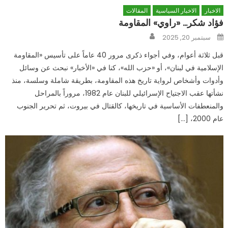
الاخبار
الاخبار السياسية
المقالات
فؤاد شكر… «راوي» المقاومة
Author
Posted
سبتمبر 20, 2025
on
قبل ثلاثة أعوام، وفي أجواء ذكرى مرور 40 عاماً على تأسيس «المقاومة
الإسلامية في لبنان»، أو «حزب الله»، كنا في «الأخبار» نبحث عن وسائل
وأدوات وأشخاص لرواية تاريخ هذه المقاومة، بطريقة شاملة وسلسة، منذ
نشأتها عقب الاجتياح الإسرائيلي للبنان عام 1982، مروراً بالمراحل
والمنعطفات الأساسية في تاريخها، كالقتال في بيروت، ثم تحرير الجنوب
عام 2000، […]