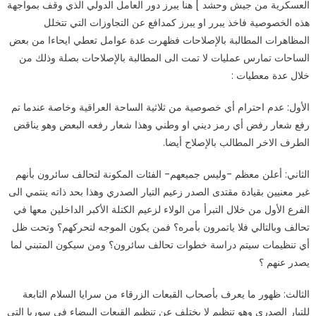
العسكرية من جيش وحشد ] هنا يبرز دور العامل الدولي الذي وقف بمواجهة
هذه الخصوصية فاخذ يبرر او يبرز كمدافع عن التجاوزات التي تتخلل
المظاهرات المطالبة بالإصلاحات فظهرت عدة عوامل تعطي ايحاءا من بعض
الساحات تمارس عمليات لا تمت الى المطالبة بالإصلاحات بصلة وذلك من
خلال عدة معطيات :
الأول: عدم احترام أي خصوصية من ثلاثية الساحة العراقية وخاصة عندما تم
رفع شعار رفض أي رمز ديني او وطني وهذا شعار رفعه البعض وهو يناقض
الطرف الاخر المطالب بالإصلاح أيضا.
الثاني: أعلن معظم -وليس جميعهم- الفئات المكونة لتحالف سائرون بأنهم
غير معنيين بقيادة مقتدى الصدر زعيم التيار الصدري وهذا بحد ذاته ينتمي الى
الفرع الأول من خلال التبرأ من الولاء لزعيم الكتلة الأكبر الداخلين معها في
تحالف وبالتالي فلا ياتمرون بأمره؟ فمن يكون الموجه لتحركهم؟ وتحت ظل
أي تنظيمات سيتم دراسة خطوات تحالف سائرون؟ ومن سيكون المتبني لما
يصدر عنهم ؟
الثالث: ظهور ما يعرف بأصحاب القبعات الزرقاء من سرايا السلام التابعة
للتيار الصدري وهو تنظيم لا يختلف عن تنظيم القبعات البيضاء في سوريا التي