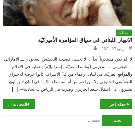
المقالات
الانهيار اللبناني في سياق المؤامرة الأميركيّة
Author
Posted
يوليو 27, 2021
on
لا، لم يكن مستغرباً أبداً أن لا تحظى فضيحة التجسّس السعودي ـــ الإماراتي
ـــ البحريني ـــ المغربي (بواسطة تقنيّات إسرائيليّة) بتغطية في الإعلام
والمواقع العربيّة. في لبنان، زعماء من كلّ الأطراف كانوا عرضة للاختراق
التجسّسي الخليجي ولا من اعتراض أو استفظاع. لكن، في لبنان لا يزالون
يشيرون إلى اعتقال سعد الحريري وضربه في الرياض بـ«الحادثة»». […]
تصفّح
حفلة إجرام في بغداد …ذبح وسحل وتعليق في الهواء
المحادثة الفورية بين ولي العهد الامير محمد بن سلمان ال سعود والعميد بلال المكرن
المقالات
البحث
عن: