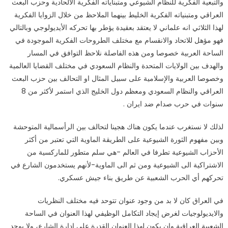
والتبعية الفكرية للنظام الشيوعي ومتبناياته الفكرية الالحادية وحزب البعث
العراقي ومتبنياته الفكرية الخليط بينهما الملاحظ من خلال الزوايا الفكرية
لهذا الثلاثي انه علماني لا يعتقد بعقيدة يؤطر بها تحركه الأيديولوجي وبالتالي
فهو مؤهل للاتحاد والانقسام مع مختلف الطروحات الفكرية الموجودة في
الساحة العربية خصوصا ومن هذه الفاصلة نلاحظ التوافق في المسار
والهدف بين الولايات المتحدة والنظام السعودي في مختلف القضايا العالمية
وخصوصا العربية والإسلامية على سبيل المثال او التحالف بين حزب البعث
العراقي والنظام السعودي ومعظم دول الخليج الذي استمر لأكثر من 8
سنوات في حرب صدام ضد ايران .
لذلك لا نستغرب عندما يكون هناك هجينا لتحالف بين الرأسمالية المتوحشة
وبين مفهوم الثورة الشيوعية على الطريقة الماوية التي تعتبر من أكثر
الأحزاب الشيوعية تطرفا في العالم -هي سلم متطور للماركسية من
الاشتراكية الى الشيوعية ومن ثم الى الماوية-لأنهم يستخدمون الشارع في
تحركهم أي الحرب الشعبية عن طريق بناء جيش عسكري.
في العراق كان لا بد من وجود عنوان تتوحد فيه مختلف النظريات
والايديولوجيات لغرض إيجاد التكامل الوظيفي لهذا العنوان في الساحة
الشعبية العراقية وان يكون لهذا العنوان القدرة على إدارة الشارع، ولا يوجد