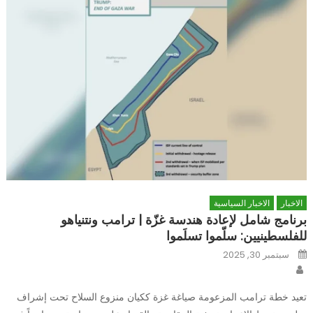
الاخبار
الاخبار السياسية
برنامج شامل لإعادة هندسة غزّة | ترامب ونتنياهو
للفلسطينيين: سلّموا تسلَموا
Posted
سبتمبر 30, 2025
on
Author
تعيد خطة ترامب المزعومة صياغة غزة ككيان منزوع السلاح تحت إشراف