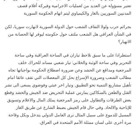
تعتبر مسؤولة عن العديد من لعمليات الاجرامية وفبركة أفلام قصف
المدنيين السوريين بالغاز والكيمياوي ليتم اتهام الحكومة السورية
بجرائم حرب ولولا التفاف الشعب حول الدولة السورية لانهارت سوريا، لكن
في الشأن العراقي هل الشعب ملتف حول حكومته ليوفر لها الحصانة من
الانهيار؟
استطرادا على ما سبق نلاحظ تياران في الساحة العراقية وفي ساحة
التحرير وفي ساحة الوثبة والخلاني: تيار شعبي مساند للحراك خلف
المرجعية ومدافع عن الحشد وعن ضرورة اضطلاع الحكومة بواجباتها تجاه
مطالب الشعب وضرورة الإسراع بحل كل المعضلات التي تقف عائقا امام
تأهيل مشاريع التنمية نحو التطبيق. وتيار اخر عبثي وفوضوي يسعى الى نشر
القتل والطعن بالسكاكين يمارس عملية التحريض ضد الجيش والحشد وقطع
بعض الطرقات والتطاول على رمز المرجعية يملك المال والاعلام وتسويق
للإباحية والالحاد. وفي حال قام الجيش بضبط الشارع عن طريق الغاز
المسيل للدموع على سبيل المثال نرى العامل الدولي يتدخل وبكل وقاحة
مرة أخرى على لسان ممثلة الأمم المتحدة في العراق.