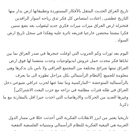
الماوية
تاريخ العراق الحديث المثقل بالأفكار المستوردة وتطبيقاتها ارض يدار منها
مغلقة
التاريخ عطشى , اعتادت امتصاص كل فكر تدق رياحه اسوار الرافدين
فتختزله ارض العراق ميزات ميراث فكري جديد ليتقولب بعد بضع سنين
فكرا مشتتا محتضن خارجيا فتزيعه ثائرة عليه وهكذا في سجل تاريخ ارض
السواد .
اليوم بعد ثورات وكم الحروب التي اوغلت خنجرها في صدر العراق نما بين
ثناياها فكر محدث حمل عروش ايديولوجيات وجدت متنفسا لها فوق ارض
العراق تبنتها شرائح مختلفة من المجتمع العراقي ولا باس بان نذكرها وهي
معلومة للجميع: [النظام الرأسمالي بكل مراحل تطوره الى ما يعرف
بالرأسمالية المتوحشة –الماركسية وما نشا عنها لحزب عراقي شيوعي دخل
العراق في ظله فترات مظلمة في نزاعه مع حزب البعث الاشتراكي]
وغيرها العديد من الحركات والارهاصات التي اخذت حيزا اقل بالمقارنة مع ما
ذكرنا.
تاريخيا يعتبر من ابرز الانقلابات الفكرية التي أحدثت خللا في مسار الدول
العربية هي التبعية الفكرية للنظام الرأسمالي ومتبنياته الفلسفية النفعية