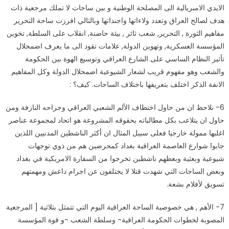
الايدي الامبريالية الى المصلحة الوطنية و بين ساحات لا تملك مرجعية ذات
هدف لصالح العراق وتعدد ولاءاتها واجنداتها وبالتالي افرزت ساحة التحرير
مفاهيم الثورة , التحرير, شعب ثائر , بيئة حاضنة, انقلاب على السلطة, تخوين
المؤسسة العسكرية, وتهوين الدولة, علامات تقود الى ما يعرف اضمحلال
تأثير النظام الساسي على الشارع العراقي وتوسيع الهوة بين الحكومة
والشعب وهو مفهوم قريب لشعار الشيوعية اضمحلال الدولة وكل المفاهيم
الانفة الذكر اختلف بتعريفها باختلاف الساحات. كيف؟ :
6- نلاحظ ان من حاول اختطاف الألم الشعبي العراقي وجراحه النازفة ومن
حاول ان يتلاعب بكل مطالباته بحقوقه المشروعة هو اتحاد لمجموعة عناصر
اغلبها ممولة خارجيا فعلى سبيل المثال ان أكثر الناشطين المدنيين اللذين
جابوا شوارع العاصمة العراقية بغداد كمحرضين هم من ذوي توجهات
شيوعية وبعثية وبعظهم ناشطين تخرجوا من السفارة الامريكية في بغداد
وبعض الساحات التي شهدت قتلا لا يختلفون عن اجرام داعش ومهمتهم
تسويق لأفلام بشعة.
7- الأهم , هي خصوصية الساحة العراقية اليوم التي تتمثل بثلاثية [ المرجعية
المصوبة لخطوات الحكومة العراقية- وسلطة الشعب -و قوة المؤسسة