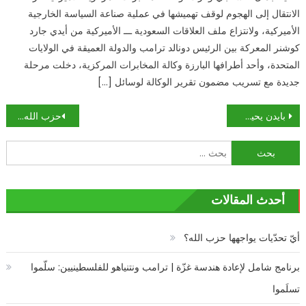
الانتقال إلى الهجوم لوقف تهميشها في عملية صناعة السياسة الخارجية
الأميركية، ولانتزاع ملف العلاقات السعودية ـــ الأميركية من أيدي جارد
كوشنر المعركة بين الرئيس دونالد ترامب والدولة العميقة في الولايات
المتحدة، وأحد أطرافها البارزة وكالة المخابرات المركزية، دخلت مرحلة
جديدة مع تسريب مضمون تقرير الوكالة لوسائل […]
تصفّح
بايدن يحيي الترامبية: حرب صليبية ضدّ الصين
حزب الله يكسر «المحرّمات»: النفط الإيراني في لبنان عبر سوريا
المقالات
البحث
عن:
أحدث المقالات
أيّ تحدّيات يواجهها حزب الله؟
برنامج شامل لإعادة هندسة غزّة | ترامب ونتنياهو للفلسطينيين: سلّموا
تسلَموا