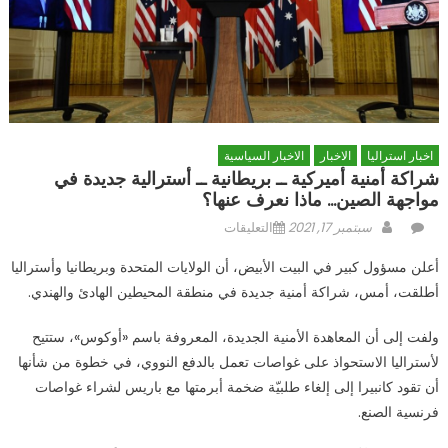
اخبار استراليا
الاخبار
الاخبار السياسية
شراكة أمنية أميركية ــ بريطانية ــ أسترالية جديدة في
مواجهة الصين… ماذا نعرف عنها؟
Author
Posted
على
سبتمبر 17, 2021
التعليقات
on
شراكة
أعلن مسؤول كبير في البيت الأبيض، أن الولايات المتحدة وبريطانيا وأستراليا
أمنية
أطلقت، أمس، شراكة أمنية جديدة في منطقة المحيطين الهادئ والهندي.
أميركية
ــ
ولفت إلى أن المعاهدة الأمنية الجديدة، المعروفة باسم «أوكوس»، ستتيح
بريطانية
لأستراليا الاستحواذ على غواصات تعمل بالدفع النووي، في خطوة من شأنها
ــ
أسترالية
أن تقود كانبيرا إلى إلغاء طلبيّة ضخمة أبرمتها مع باريس لشراء غواصات
جديدة
فرنسية الصنع.
في