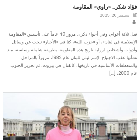
فؤاد شكر… «راوي» المقاومة
Posted
سبتمبر 20, 2025
on
Author
قبل ثلاثة أعوام، وفي أجواء ذكرى مرور 40 عاماً على تأسيس «المقاومة
الإسلامية في لبنان»، أو «حزب الله»، كنا في «الأخبار» نبحث عن وسائل
وأدوات وأشخاص لرواية تاريخ هذه المقاومة، بطريقة شاملة وسلسة، منذ
نشأتها عقب الاجتياح الإسرائيلي للبنان عام 1982، مروراً بالمراحل
والمنعطفات الأساسية في تاريخها، كالقتال في بيروت، ثم تحرير الجنوب
عام 2000، […]