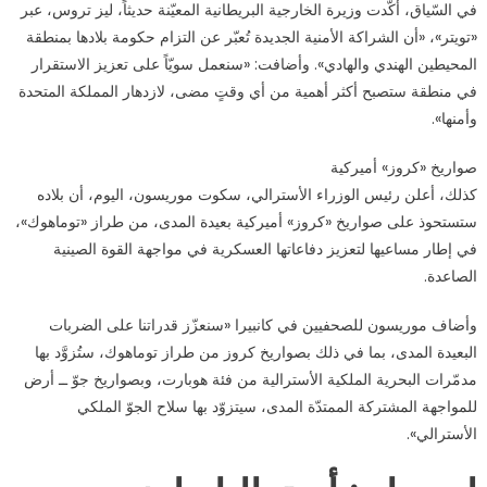
مواجهة
في السّياق، أكّدت وزيرة الخارجية البريطانية المعيّنة حديثاً، ليز تروس، عبر
الصين…
«تويتر»، «أن الشراكة الأمنية الجديدة تُعبّر عن التزام حكومة بلادها بمنطقة
ماذا
المحيطين الهندي والهادي». وأضافت: «سنعمل سويّاً على تعزيز الاستقرار
نعرف
في منطقة ستصبح أكثر أهمية من أي وقتٍ مضى، لازدهار المملكة المتحدة
عنها؟
وأمنها».
مغلقة
صواريخ «كروز» أميركية
كذلك، أعلن رئيس الوزراء الأسترالي، سكوت موريسون، اليوم، أن بلاده
ستستحوذ على صواريخ «كروز» أميركية بعيدة المدى، من طراز «توماهوك»،
في إطار مساعيها لتعزيز دفاعاتها العسكرية في مواجهة القوة الصينية
الصاعدة.
وأضاف موريسون للصحفيين في كانبيرا «سنعزّز قدراتنا على الضربات
البعيدة المدى، بما في ذلك بصواريخ كروز من طراز توماهوك، ستُزوَّد بها
مدمّرات البحرية الملكية الأسترالية من فئة هوبارت، وبصواريخ جوّ ــ أرض
للمواجهة المشتركة الممتدّة المدى، سيتزوّد بها سلاح الجوّ الملكي
الأسترالي».