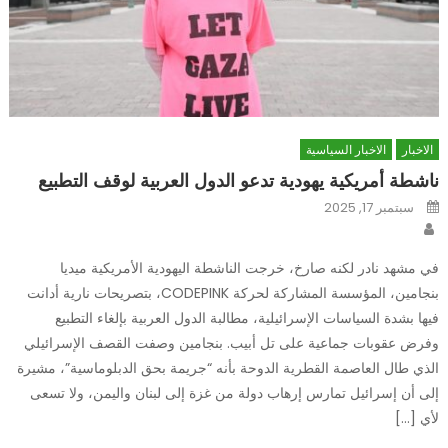
الاخبار
الاخبار السياسية
ناشطة أمريكية يهودية تدعو الدول العربية لوقف التطبيع
Posted
سبتمبر 17, 2025
on
Author
في مشهد نادر لكنه صارخ، خرجت الناشطة اليهودية الأمريكية ميديا
بنجامين، المؤسسة المشاركة لحركة CODEPINK، بتصريحات نارية أدانت
فيها بشدة السياسات الإسرائيلية، مطالبة الدول العربية بإلغاء التطبيع
وفرض عقوبات جماعية على تل أبيب. بنجامين وصفت القصف الإسرائيلي
الذي طال العاصمة القطرية الدوحة بأنه “جريمة بحق الدبلوماسية”، مشيرة
إلى أن إسرائيل تمارس إرهاب دولة من غزة إلى لبنان واليمن، ولا تسعى
لأي […]