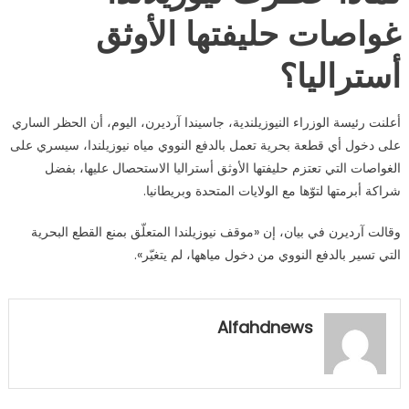
غواصات حليفتها الأوثق
أستراليا؟
أعلنت رئيسة الوزراء النيوزيلندية، جاسيندا آرديرن، اليوم، أن الحظر الساري
على دخول أي قطعة بحرية تعمل بالدفع النووي مياه نيوزيلندا، سيسري على
الغواصات التي تعتزم حليفتها الأوثق أستراليا الاستحصال عليها، بفضل
شراكة أبرمتها لتوّها مع الولايات المتحدة وبريطانيا.
وقالت آرديرن في بيان، إن «موقف نيوزيلندا المتعلّق بمنع القطع البحرية
التي تسير بالدفع النووي من دخول مياهها، لم يتغيّر».
Alfahdnews