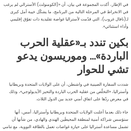
في الإطار، أكدت المجموعة في بيان، أن «(الكومنولث) الأسترالي لم يرغب
في الانخراط في المرحلة التالية من البرنامج، ما يشكّل خيبة أمل كبرى
لـ(نافال غروب)، التي قدّمت لأستراليا غواصة تقليدية ذات تفوّق إقليمي
وأداء استثنائي».
بكين تندد بـ«عقلية الحرب
الباردة»… وموريسون يدعو
تشي للحوار
شددت السفارة الصينية في واشنطن، أن على الولايات المتحدة وبريطانيا
وأستراليا، «التخلّص من عقلية الحرب الباردة والتحيز الأيديولوجي»، وذلك
في معرض ردّها على اتفاق أمني جديد بين الدول الثلاث.
جاء ذلك بعدما أعلنت الولايات المتحدة وبريطانيا وأستراليا، أمس، أنها
ستؤسس شراكة أمنية لمنطقة المحيطَين الهندي والهادي، من شأنها أن
تشمل مساعدة أستراليا على حيازة غواصات تعمل بالطاقة النووية، مع تنامي