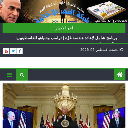
Ski
t
conten
ناشطة أمريكية يهودية تدعو الدول العربية لوقف التطبيع
اخر الاخبار
أيّ تحدّيات يواجهها حزب الله؟
برنامج شامل لإعادة هندسة غزّة | ترامب ونتنياهو للفلسطينيين:
سلّموا تسلَموا
الجمعة, أغسطس 07, 2026
الغرب يدفن اتفاقاً وُلد ميتاً | إيران تحت العقوبات: جاهزون
للمواجهة
فؤاد شكر… «راوي» المقاومة
ناشطة أمريكية يهودية تدعو الدول العربية لوقف التطبيع
أيّ تحدّيات يواجهها حزب الله؟