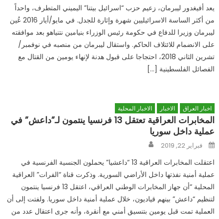
يعد أفيغدور ليبرمان، زعيم حزب “اسرائيل بيتنا” اليميني المتطرف، واحداً
من أكثر الساسة الاسرائيليين شهرة وإثارة للجدل. في مايو/أيار 2016 عُين
ليبرمان وزيرا للدفاع في حكومة رئيس الوزراء بنيامين نتنياهو بعد موافقته
على الانضمام للائتلاف الحاكم. واستقال ليبرمان من منصبه في نوفمبر/
تشرين الثاني 2018، احتجاجا على قبول هدنة لإنهاء يومين من القتال مع
الفصائل الفلسطينية […]
اخبار العراق
الاخبار
الاخبار المحلية
المخابرات العراقية تعتقل 13 فرنسيا ينتمون لـ”داعش” في
عملية داخل سوريا
Author
Posted
فبراير 22, 2019
on
اعتقلت المخابرات العراقية 13 “داعشيا” يحملون الجنسية الفرنسية في
عملية أمنية نفذتها داخل الأراضي السورية. وذكرت قناة “الفرات” العراقية
المحلية “أن جهاز المخابرات الوطني العراقي، اعتقل 13 فرنسيا ينتمون
لتنظيم “داعش” بينهم قياديون، خلال عملية أمنية داخل سوريا. ولفتت إلى أن
العملية تمت قبل يومين بتنسيق أمني مع أنقرة، وأنه جرى اعتقال عدد من