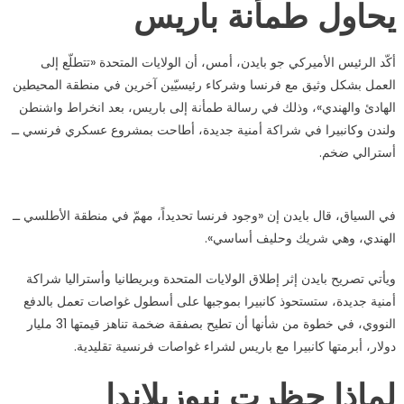
يحاول طمأنة باريس
أكّد الرئيس الأميركي جو بايدن، أمس، أن الولايات المتحدة «تتطلّع إلى
العمل بشكل وثيق مع فرنسا وشركاء رئيسيّين آخرين في منطقة المحيطين
الهادئ والهندي»، وذلك في رسالة طمأنة إلى باريس، بعد انخراط واشنطن
ولندن وكانبيرا في شراكة أمنية جديدة، أطاحت بمشروع عسكري فرنسي ــ
أسترالي ضخم.
في السياق، قال بايدن إن «وجود فرنسا تحديداً، مهمّ في منطقة الأطلسي ــ
الهندي، وهي شريك وحليف أساسي».
ويأتي تصريح بايدن إثر إطلاق الولايات المتحدة وبريطانيا وأستراليا شراكة
أمنية جديدة، ستستحوذ كانبيرا بموجبها على أسطول غواصات تعمل بالدفع
النووي، في خطوة من شأنها أن تطيح بصفقة ضخمة تناهز قيمتها 31 مليار
دولار، أبرمتها كانبيرا مع باريس لشراء غواصات فرنسية تقليدية.
لماذا حظرت نيوزيلاندا