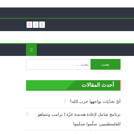
البحث
عن:
أحدث المقالات
أيّ تحدّيات يواجهها حزب الله؟
برنامج شامل لإعادة هندسة غزّة | ترامب ونتنياهو
للفلسطينيين: سلّموا تسلَموا