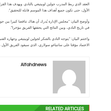
العقد الذي ربط المدرب جولين لوبيتيغي بالنادي. ويهدف هذا القرا
لوبيتيغي
ويوكل
الأول، حتى تكون جميع أهداف هذا الموسم قابلة للتحقيق”.
المهمة
لسولاري
مؤقتا
في تاريخ النادي، وبين النتائج التي يحققها الفريق مؤخرا”.
مغلقة
واختتم البيان: “يتوجه النادي بالشكر لجولين لوبيتيغي وجهازه ا
الاعتماد مؤقتا على سانتياغو سولاري، الذي سيقود الفريق الأول بدا
Alfahdnews
RELATED ARTICLES