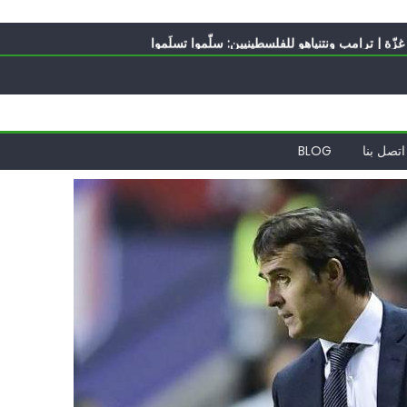
ه؟
ّة | ترامب ونتنياهو للفلسطينيين: سلّموا تسلَموا
ً | إيران تحت العقوبات: جاهزون للمواجهة
ة
الدول العربية لوقف التطبيع
ه؟
اتصل بنا
BLOG