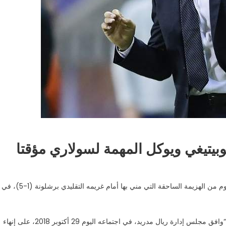
وبيتيغي ويوكل المهمة لسولاري مؤقتا
أعلن ريال مدريد رسميا إقالة مدربه جولين لوبيتيغي، وذلك بعد يوم من الهزيمة الساحقة التي مني بها أمام غريمه التقليدي برشلونة (1-5)، في
وقال ريال مدريد في بيان له، اليوم الاثنين، عبر موقعه الرسمي “وافق مجلس إدارة ريال مدريد، في اجتماعه اليوم 29 أكتوبر 2018، على إنهاء