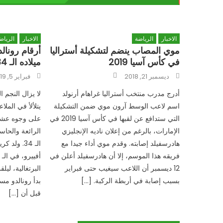
الاخبار
الرياضة
الاخبار
الرياض
موي المصاب ينضم لتشكيلة أستراليا
أرقام رونالد
في كأس آسيا 2019
ميلاده الـ 34!
Author
Posted
Posted
ديسمبر 21, 2018
فبراير 5, 2019
on
on
أدرج مدرب منتخب أستراليا غراهام أرنولد
لا يزال النجم ا
اسم لاعب الوسط آرون موي ضمن التشكيلة
يتلألأ في المل
التي ستدافع عن لقبها في كأس آسيا 2019 في
على وجوه عشاق
الإمارات، بالرغم من إعلان ناديه الإنجليزي
الرائعة والحاسم
هادرسفيلد إصابته. وقدم موي أداء جيدا مع
الـ 34. ول
فريقه هذا الموسم، إلا أن هادرسفيلد أعلن في
12 ديسمبر أن اللاعب سيغيب حتى فبراير
البرتغالية، ليل
بسبب إصابة في أربطة الركبة. […]
بدأ رونالدو مس
قبل أن […]