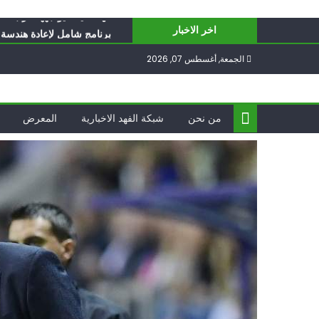
Ski
أيّ تحدّيات يواجهها حزب الل
t
برنامج شامل لإعادة هندسة غز
اخر الاخبار
conten
الغرب يدفن اتفاقاً وُلد ميتا
الجمعة, أغسطس 07, 2026
فؤاد شكر… «راوي» المقاوم
ناشطة أمريكية يهودية تدعو 
أيّ تحدّيات يواجهها حزب الل
من نحن
شبكة الفهد الاخبارية
المعرض