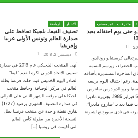
ة
متفرقات - غير مصنف
الاخبار
الرياضة
و حتى يوم احتفاله بعيد
تصنيف الفيفا.. بلجيكا تحافظ على
صدارة العالم وتونس الأولى عربيا
وإفريقيا
Author
Author
Posted
ديسمبر 21, 2018
on
لبرتغالي كريستيانو رونالدو،
أنهى المنتخب البلجيكي عام 2018 في صدار
اعب الخضراء، ويرسم البسمة
تصنيف الاتحاد الدولي لكرة القدم “فيفا”
 الساحرة المستديرة بأهدافه
الصادر اليوم الخميس فيما حلت فرنسا بطلة
ة، رغم احتفاله اليوم بربيعه
العالم في مركز الوصافة. وحافظ منتخب
د كريستيانو رونالدو دوس سانتوس
بلجيكا على موقعه للشهر الثاني على التوالي
أفييرو، في الـ 5 فبراير 1985، بجزيرة ماديرا
في صدارة التصنيف الشهري برصيد (1727)
قب فيما بعد بـ “صاروخ ماديرا”.
بفارق نقطة واحدة عن منتخب فرنسا بطل
يرته في نادي سبورتينغ لشبونة
النسخة الأخيرة من بطولة كأس العالم
التي أقيمت في روسيا […]