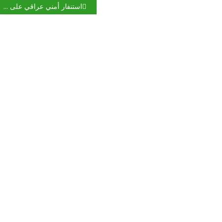
استنفار أمني عراقي على الحدود مع سوريا