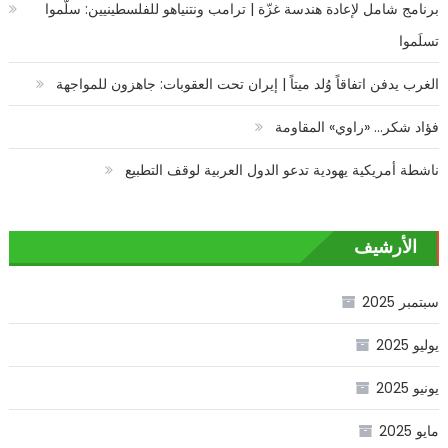
برنامج شامل لإعادة هندسة غزّة | ترامب ونتنياهو للفلسطينيين: سلّموا
تسلَموا
الغرب يدفن اتفاقاً وُلد ميتاً | إيران تحت العقوبات: جاهزون للمواجهة
فؤاد شكر… «راوي» المقاومة
ناشطة أمريكية يهودية تدعو الدول العربية لوقف التطبيع
الأرشيف
سبتمبر 2025
يوليو 2025
يونيو 2025
مايو 2025