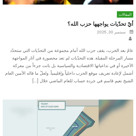
المقالات
أيّ تحدّيات يواجهها حزب الله؟
Posted
سبتمبر 30, 2025
on
Author
عامٌ بعد الحرب، يقف حزب الله أمام مجموعة من التحدّيات التي ستحدّد
مسار المرحلة المقبلة. هذه التحدّيات لم تعد محصورة في آثار المواجهة
الأخيرة أو في تداعياتها الاقتصادية والسياسية بل باتت جزءاً من معركة
أشمل لإعادة تعريف موقع الحزب داخلياً وإقليمياً. ولعلّ ما قاله الأمين العام
الشيخ نعيم قاسم في جردة حساب للعام الماضي خلال […]