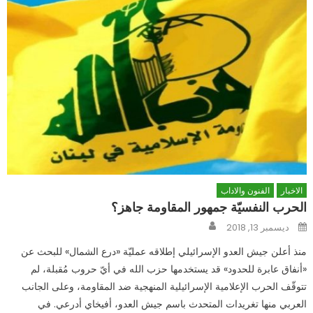
الاخبار
الفنون والاداب
الحرب النفسيّة جمهور المقاومة جاهز؟
Author
Posted
ديسمبر 13, 2018
on
منذ أعلن جيش العدو الإسرائيلي إطلاقه عمليّة «درع الشمال» للبحث عن
«أنفاق عابرة للحدود» قد يستخدمها حزب الله في أيّ حروب مُقبلة، لم
تتوقّف الحرب الإعلامية الإسرائيلية المنهجية ضد المقاومة، وعلى الجانب
العربي منها تغريدات المتحدث باسم جيش العدو، أفيخاي أدرعي. في