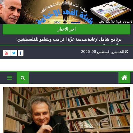
Ski
t
conten
ناشطة أمريكية يهودية تدعو الدول العربية لوقف التطبيع
اخر الاخبار
أيّ تحدّيات يواجهها حزب الله؟
برنامج شامل لإعادة هندسة غزّة | ترامب ونتنياهو للفلسطينيين:
سلّموا تسلَموا
الخميس, أغسطس 06, 2026
الغرب يدفن اتفاقاً وُلد ميتاً | إيران تحت العقوبات: جاهزون
للمواجهة
فؤاد شكر… «راوي» المقاومة
ناشطة أمريكية يهودية تدعو الدول العربية لوقف التطبيع
أيّ تحدّيات يواجهها حزب الله؟