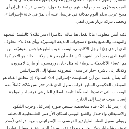
العرب ويعتزّون به ويقرأونه بنهم ومتعة وفضول». وتضيف «ربّ قائل إن أي
مبدع عربي يحلم اليوم بمكانة في فرنسا، عليه أن يمرّ في خانة «إسرائيل»،
ويحظى ببركة برنار هنري ليفي.
لكنه أمين معلوف! ماذا يفعل هنا قبالة الكاميرا الاسرائيليّة؟ كالتلميذ المجتهد
والمهذب والمطيع يخضع لاستجواب المذيعة الهستيريّة وبأي هدف؟». معلوف
الذي ارتدى زيّ الرجل الأكاديمي، ليست لديه بالطبع هواجس معيشيّة، من
النوع الذي يعود آخر الشهر، لكن عليه أن يعبر عن ولاء ـــ خالد هو الآخر كما
هم أعضاء الأكاديميّة ــ لزملاء له مثل جان دورميسون أو مارك لامبرون،
وكذلك إلى ناشره: «دار غراسيه» المعروفة بميلها إلى الإسرائيليين.
ألم يسأل نفسه من أين استلهمت «إسرائيل 24» اسمها؟ إن مطلق القناة هو
الموظف الحكومي السابق فرانك ملول الذي غادر «فرانس 24»، كاملاً معه
الوصفات التي تعتمدها المحطّة التابعة للقطاع العام في فرنسا، والمولجة
إيصال صوت فرنسا إلى الخارج.
إن «إسرائيل 24» قناة متخصصة بتبييض صورة إسرائيل وحزب الليكود
والاستيطان والاحتلال والقمع اليومي لسكان الأراضي الفلسطينية المحتلة.
ويتولى تمويل القناة الملياردير الفرنسي ـــ الإسرائيلي باتريك دراحي (تقدر
ثروته بـ14 مليار دولار بحسب مجلة «فوربس») الذي اشترى وسائل تواصل