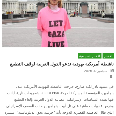
الاخبار
الاخبار السياسية
ناشطة أمريكية يهودية تدعو الدول العربية لوقف التطبيع
Posted
سبتمبر 17, 2025
on
Author
في مشهد نادر لكنه صارخ، خرجت الناشطة اليهودية الأمريكية ميديا
بنجامين، المؤسسة المشاركة لحركة CODEPINK، بتصريحات نارية أدانت
فيها بشدة السياسات الإسرائيلية، مطالبة الدول العربية بإلغاء التطبيع
وفرض عقوبات جماعية على تل أبيب. بنجامين وصفت القصف الإسرائيلي
الذي طال العاصمة القطرية الدوحة بأنه “جريمة بحق الدبلوماسية”، مشيرة