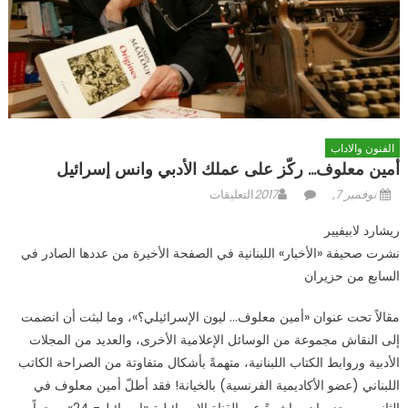
الفنون والاداب
أمين معلوف… ركّز على عملك الأدبي وانس إسرائيل
Posted
Author
على
نوفمبر 7, 2017
التعليقات
on
أمين
ريشارد لابيفيير
معلوف…
نشرت صحيفة «الأخبار» اللبنانية في الصفحة الأخيرة من عددها الصادر في
ركّز
السابع من حزيران
على
عملك
مقالاً تحت عنوان «أمين معلوف… ليون الإسرائيلي؟»، وما لبثت أن انضمت
الأدبي
وانس
إلى النقاش مجموعة من الوسائل الإعلامية الأخرى، والعديد من المجلات
إسرائيل
الأدبية وروابط الكتاب اللبنانية، متهمةً بأشكال متفاوتة من الصراحة الكاتب
مغلقة
اللبناني (عضو الأكاديمية الفرنسية) بالخيانة! فقد أطلّ أمين معلوف في
الثاني من حزيران مباشرةً عبر القناة الإسرائيلية «إسرائيل- 24»، مجيباً