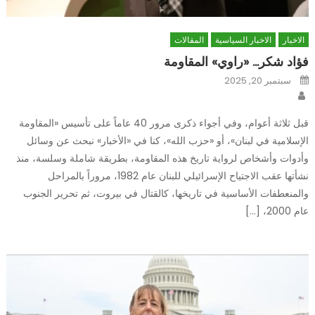
الاخبار
الاخبار السياسية
المقالات
فؤاد شكر… «راوي» المقاومة
Posted
سبتمبر 20, 2025
on
Author
قبل ثلاثة أعوام، وفي أجواء ذكرى مرور 40 عاماً على تأسيس «المقاومة
الإسلامية في لبنان»، أو «حزب الله»، كنا في «الأخبار» نبحث عن وسائل
وأدوات وأشخاص لرواية تاريخ هذه المقاومة، بطريقة شاملة وسلسة، منذ
نشأتها عقب الاجتياح الإسرائيلي للبنان عام 1982، مروراً بالمراحل
والمنعطفات الأساسية في تاريخها، كالقتال في بيروت، ثم تحرير الجنوب
عام 2000، […]