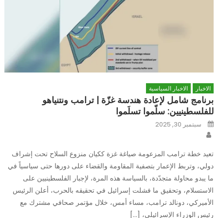
الاخبار
الاخبار السياسية
برنامج شامل لإعادة هندسة غزّة | ترامب ونتنياهو
للفلسطينيين: سلّموا تسلَموا
Posted
سبتمبر 30, 2025
on
Author
تعيد خطة ترامب المزعومة صياغة غزة ككيان منزوع السلاح تحت إشراف
دولي، وتربط الإعمار بتصفية المقاومة والقضاء على دورها حتى سياسياً في
ما يبدو محاولة متجدّدة، بالسياسة هذه المرة، لإجبار الفلسطينيين على
الاستسلام، وتحقيق ما فشلت إسرائيل في تحقيقه بالحرب، أعلن الرئيس
الأميركي، دونالد ترامب، مساء أمس، خلال مؤتمر صحافي مشترك مع
رئيس الوزراء الإسرائيلي، […]