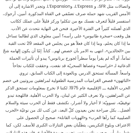
واتصالات مثل SFR، و L’Express، وL’Expansion. وتجدر الاشارة إلى أن
الأمس القريب شهد حملة صرف تعسّفي في القناة المذكورة. أمين، أرجوك،
استفسر قليلاً لتعرف نفسك مع من تتكلم! وركز قليلاً على عملك ككاتب
الذي أهملته كثيراً في الفترة الأخيرة. فنحن في النهاية نتحدث عن الأدب.
هل وقعت «صخرة طانيوس» على رأسه؟ أمين معلوف الذي لطالما تساءل
ما إذا كان يحلم، وما إذا كان فعلاً هو من يجلس في المقعد 29 تحت القبة
بين «الخالدين»، انتهى به الامر بأن خصص لهم… كتاباً. إمّا أن يكون إلهامه شحّ
تماماً، أو أنّه لم يقرأ يوماً سطراً لجورج برنانوس؟ يبدو أن تأثيرات الحملة
الدعائية لـ «غراسيه» وعصاها السحريّة قد نفعت، وحققت للكتاب نجاحاً
واسعاً. المسألة تستحق الدرس. وبالعودة إلى الكتاب السابق، تروي
«التائهون» قصص الغراميات المدرسية الطفولية لمراهقين بيروتيين في خضم
الحرب الأهلية ـــ الإقليمية عام 1975. لكننا لا نخرج بمعلومات تستحق الذكر
عن المراهقين، ولا نعرف الكثير عن لبنان، ولا الحرب الأهلية. فاللهجة تبدو
توفيقيّة، تسوويّة: لا أخيار ولا أشرار، نكتشف فقط أن الحرب سيئة والسلام
أفضل… بكل صراحة نحن بعيدون كلّ البعد، عن كتب لك من نوعيّة «الحرب
الصليبية كما رآها العرب» و«الهويات القاتلة». صحيح أن الحصول على
الاعتراف وبلوغ التكريس، يتطلّبان بعض التنازلات الكبرى للأسف. لكن، كما
يقول بيار أبي صعب، نائب رئيس تحرير جريدة «الأخبار»، فإن هذه التنازلات