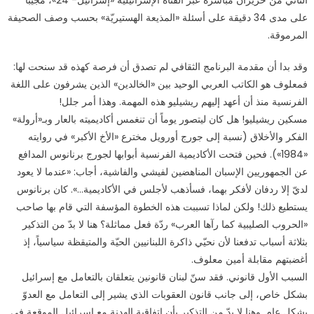
على مدى 34 دقيقة على أسئلة «المذيعة الهستيريّة» بحسب وصف الصحيفة
المرموقة.
وقد بدا أن مقدمة البرنامج الثقافي لم تصدق أن فرصة كهذه قد سنحت لها:
فمعلوف هو الكاتب العربي الوحيد بين «الخالدين» الذين يشرفون على اللغة
الفرنسية منذ أن أعهد إليهم ريشيليو هذه المهمة. وهذا أمر جلل!
مسكين ريشيليو! هل كان ليتصور يوماً أن تنغمس أكاديميته بالعار وبـ«أرولة»
الفكر والأخلاق (نسبة إلى جورج أورويل مخترع «الأخ الأكبر» في روايته
«1984»). فحين فتحت الأكاديمية الفرنسية أبوابها لجورج برنانوس المدافع
عن الجمهوريين الإسبان المناهضين لفيشي والفاشية، أجاب: «عندما لا يعود
لديّ إلا ردفان لأفكر بهما، فسأذهب لأجلس في الأكاديمية…». كان برنانوس
يستطيع ذلك! ولكن لماذا تسببت هذه الخطوة المؤسفة التي قام بها صاحب
«الحروب الصليبية كما رآها العرب» ردّة فعل مماثلة؟ هنا لا بدّ من التذكير
بثلاثة أسباب تدفعنا لأن نحيّي ذاكرة اللبنانيين الحيّة والمتيقظة سياسياً، إذ
أغضبتهم مقابلة أمين معلوف.
السبب الأول قانوني. فقد سنّ لبنان قانونين يتعلقان بالتعامل مع إسرائيل
بشكل خاص، إلى جانب قانون العقوبات الذي يشير إلى التعامل مع العدوّ
بشكل عام. وهنا لا بدّ من التذكير بأن اتفاقية الهدنة مع إسرائيل الموقعة في