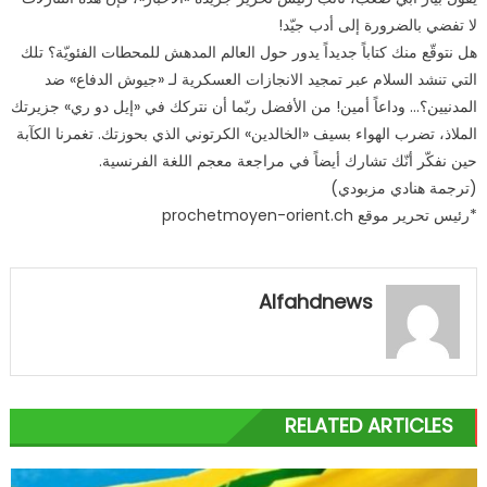
لا تفضي بالضرورة إلى أدب جيّد!
هل نتوقّع منك كتاباً جديداً يدور حول العالم المدهش للمحطات الفئويّة؟ تلك
التي تنشد السلام عبر تمجيد الانجازات العسكرية لـ «جيوش الدفاع» ضد
المدنيين؟… وداعاً أمين! من الأفضل ربّما أن نتركك في «إيل دو ري» جزيرتك
الملاذ، تضرب الهواء بسيف «الخالدين» الكرتوني الذي بحوزتك. تغمرنا الكآبة
حين نفكّر أنّك تشارك أيضاً في مراجعة معجم اللغة الفرنسية.
(ترجمة هنادي مزبودي)
*رئيس تحرير موقع prochetmoyen-orient.ch
Alfahdnews
RELATED ARTICLES