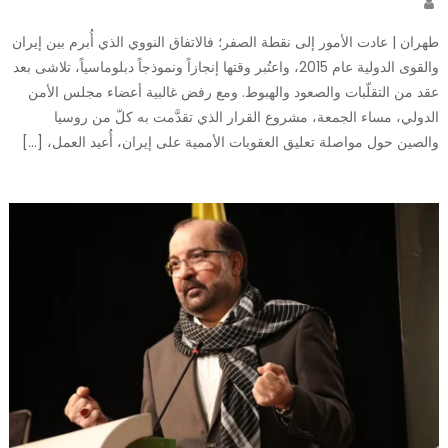
طهران | عادت الأمور إلى نقطة الصفر؛ فالاتفاق النووي الذي أُبرم بين إيران
والقوى الدولية عام 2015، واعتُبر وقتها إنجازاً ونموذجاً دبلوماسياً، تلاشى بعد
عقد من التقلّبات والصعود والهبوط. ومع رفض غالبية أعضاء مجلس الأمن
الدولي، مساء الجمعة، مشروع القرار الذي تقدَّمت به كلّ من روسيا
والصين حول مواصلة تعليق العقوبات الأممية على إيران، أُعيد العمل، […]