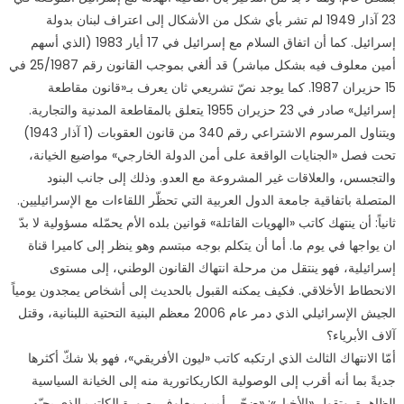
23 آذار 1949 لم تشر بأي شكل من الأشكال إلى اعتراف لبنان بدولة
إسرائيل. كما أن اتفاق السلام مع إسرائيل في 17 أيار 1983 (الذي أسهم
أمين معلوف فيه بشكل مباشر) قد ألغي بموجب القانون رقم 25/1987 في
15 حزيران 1987. كما يوجد نصّ تشريعي ثان يعرف بـ«قانون مقاطعة
إسرائيل» صادر في 23 حزيران 1955 يتعلق بالمقاطعة المدنية والتجارية.
ويتناول المرسوم الاشتراعي رقم 340 من قانون العقوبات (1 آذار 1943)
تحت فصل «الجنايات الواقعة على أمن الدولة الخارجي» مواضيع الخيانة،
والتجسس، والعلاقات غير المشروعة مع العدو. وذلك إلى جانب البنود
المتصلة باتفاقية جامعة الدول العربية التي تحظّر اللقاءات مع الإسرائيليين.
ثانياً: أن ينتهك كاتب «الهويات القاتلة» قوانين بلده الأم يحمّله مسؤولية لا بدّ
ان يواجها في يوم ما. أما أن يتكلم بوجه مبتسم وهو ينظر إلى كاميرا قناة
إسرائيلية، فهو ينتقل من مرحلة انتهاك القانون الوطني، إلى مستوى
الانحطاط الأخلاقي. فكيف يمكنه القبول بالحديث إلى أشخاص يمجدون يومياً
الجيش الإسرائيلي الذي دمر عام 2006 معظم البنية التحتية اللبنانية، وقتل
آلاف الأبرياء؟
أمّا الانتهاك الثالث الذي ارتكبه كاتب «ليون الأفريقي»، فهو بلا شكّ أكثرها
جديةً بما أنه أقرب إلى الوصولية الكاريكاتورية منه إلى الخيانة السياسية
الظاهرة. وتقول «الأخبار»: «ضحّى أمين معلوف بصورة الكاتب الذي يحبّه