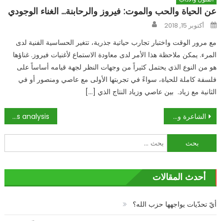
عن الحياة والحب والموت: فيروز والرحابنة… الغناء الوجودي
Author
Posted
أكتوبر 15, 2018
on
مع مرور الوقت واختبار تجارب حياتية جذرية، تتغير الحساسية الفنية لدى
المرء. يمكن ملاحظة هذا الأمر لدى معاودة الاستماع لأغنيات فيروز. غناؤها
هو من النوع الذي يحتمل كثيراً من وجهات النظر لجهة قيامه أساساً على
فلسفة كاملة للحياة، سواءً في تجربتها الأولى مع عاصي ومنصور أو في
الثانية مع زياد. بين عاصي وزياد النتاج الذي […]
تصفّح
الشاعرة والإعلامية العراقية امنة عبد العزيز
World politics analysis
المقالات
البحث
عن:
أحدث المقالات
أيّ تحدّيات يواجهها حزب الله؟